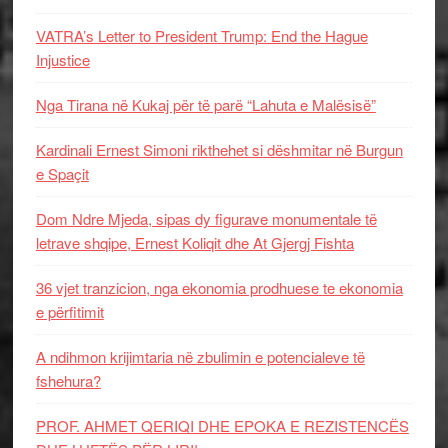
VATRA’s Letter to President Trump: End the Hague
Injustice
Nga Tirana në Kukaj për të parë “Lahuta e Malësisë”
Kardinali Ernest Simoni rikthehet si dëshmitar në Burgun
e Spaçit
Dom Ndre Mjeda, sipas dy figurave monumentale të
letrave shqipe, Ernest Koliqit dhe At Gjergj Fishta
36 vjet tranzicion, nga ekonomia prodhuese te ekonomia
e përfitimit
A ndihmon krijimtaria në zbulimin e potencialeve të
fshehura?
PROF. AHMET QERIQI DHE EPOKA E REZISTENCЁS