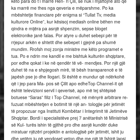
këto para do t’i marrë Hen- ri Çili, se nuk i mjaftojnë ato që
ka marrë me thes nga qeveria e mëparshme. Po ka
mbështetje financiare për enigma si “Tullat Tv, media
kulturore Online”, kur kësisoj mediash online bëhen me
qindra e mijëra pa asnjë shpenzim, sepse bloget
elektronike janë falas. Por atyre u duhet sebepi për të
rrjepur arkën e shtetit dhe sebepet i gjejnë pa shumë
mundim. Rrofsh moj zonja ministre me këto programet e
tua. Po e ndrin me kandil e me bishtuk kulturën shqiptare,
por edhe qokat i ke në qendër të vë- mendjes. Por një gjë
duhet të na e shpjegosh mirë, të bësh transparencë e të
japësh pse jo dhe llogari. Si është e mundur që ndërkohë
që i jep para Ma- pos së Çilit apo edheTop Channel-it që
është televizioni servil i qeverisë, apo më tej shtëpisë
botuese “Saras” filiz i Top Channel, në mënyrë arbitrare re-
fuzuat mbështetjen e botimit të një an- tologjie për jetimët
të propozuar nga Instituti Kombëtar i Integrimit të Jetimëve
Shqiptar. Bordi i specialistëve prej 7 anëtarësh të Ministrisë
së Kul- turës ishin të gjithë pro dhe asnjë kundër duke
miratuar njëzëri projektin e antologjisë për jetimët, ishit ju
dhe vetëm ju që vendoset veton dhe me një të fshirë lapsi