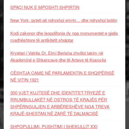
SPAÇI NUK E MPOSHTI SHPIRTIN
New York, qyteti që ndryshoi emrin… dhe ndryshoi botën
Kodi zakonor dhe isopolifonia dy nga monumentet e gjalla
madhështore të antikitetit shqiptar
Kryetari i Vatrës Dr. Elmi Berisha zhvilloi takim në
Akademinë e Shkencave dhe të Arteve të Kosovës
ÇËSHTJA ÇAME NË PARLAMENTIN E SHQIPËRISË
NË VITIN 1921
300 VJET KUJTESË DHE IDENTITET-TRYEZË E
RRUMBULLAKËT NË OSTROS TË KRAJËS PËR
SHPËRNGULJEN E ARBËRESHËVE NGA TREVA
KRAJË-SHESTAN NË ZARË TË DALMACISË
SHPOPULLIMI, PUSHTIMI I SHEKULLIT XXI