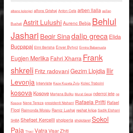
arben llalla
alfons Grishaj
Anton Cefa
asllan
albano kolonjari
Behlul
Astrit Lulushi
Aurenc Bebja
Bushati
Jashari
dalip greca
Beqir Sina
Elida
Buçpapaj
Enver Bytyci
Elmi Berisha
Ermira Babamusta
Frank
Eugjen Merlika
Fahri Xharra
shkreli
Ilir
Gezim Llojdia
Fritz radovani
Levonja
Interviste
Kolec Traboini
Keze Kozeta Zylo
kosova
Kosove
nderroi jete
Marjana Bulku
ne
Murat Gecaj
Rafaela Prifti
Rafael
Nene Tereza
Kosove
presidenti Nishani
Floqi
Raimonda Moisiu
Ramiz Lushaj
reshat kripa
Sadik Elshani
Sokol
Shefqet Kercelli
shqiperia
shqiptaret
SHBA
Paja
Vatra
Visar Zhiti
Thaci