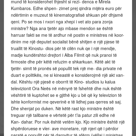
mund të konsiderohet thjesht si rezi- denca e Mirela
Kumbaros. Edhe shpen- zimet prej qindra mijëra euro për
ndërtimin e muzeut të kinematografisë shkuan për dhjamë
qeni. Po se mos i nxori nga xhepi i vet ato para zonja
ministre? Nga ana tjetër ajo mbase mendon se është
harruar fakti se me të ardhur në postin e ministres në koor-
dinim me një deputet socialist bënë shitjen e një pjese të
truallit të Kinostu- dios për të cilën nuk qe i një mendje,
madje kundërshtoi drejtori i Alba Filmit që nuk pranoi të
firmoste dhe për këtë refuzim e shkarkuan. Këtë akt të
tjetër- simit të pronës së popullit tek një me- dia private në
duart e politikës, ne si kineastë e konsiderojmë një akt van-
dal. Kështu një pjesë e oborrit të Kino- studios iu kalua
televizionit Ora Neës në mënyrë të fshehtë dhe nuk është
vështirë të kuptohet se e gjithë kjo u bë që ky televizion të
ishte konformist me qeverinë e të lidhej pas qerres së saj.
Dhe shenjat po duken. Në këtë rast kjo ministre është
treguar një talibane e vërtetë për t’ia patur zili edhe në
Kan- dahar. Por nuk është vetëm kjo. Kjo ministre është një
shpërdoruese e vler- ave monetare, një njeri që i përdor
paratë e popullit për të darovitur të afërm (vëllai i ministres