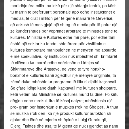
mori dhjetëra milio- na lekë për një shfaqje teatri), po kësh-
tu marrin të preferuarit personalë apo edhe institucionet e
medias, të cilat i miklon për të qenë manarë të Qeverisë,
që askush të mos gjejë një shteg në media për të patur një
zë kundërshtues për veprimet arbitrare të ministres tonë të
kulturës. Ministria e Kulturës edhe më parë, por edhe tani
është një sektor ku fondet shtetërore për zhvillimin e
kulturës kombëtare manipulohen në mënyrën më absurde
e më spekulative. Ky institucion nuk mbështet sh- krimtarët
të cilëve u ka marrë edhe ndërtesën e Lidhjes së
Shkrimtarëve dhe Artistëve, në vend të tyre honxho-
bonxhot e kulturës kanë zgjedhur një mënyrë origjinale, ta
zëmë duke mbështetur programe të tilla si djathi kaçkavall.
Se çfarë lidhje kanë djathi kaçkavall me kulturën shqiptare,
këtë vetëm ata Ministrisë së Kulturës mund ta dinë. Po këtu
dëgjon edhe mrekul- lira të kësaj natyre; mbështesin një
pro- gram për historikun e muzikës rrok në Shqipëri. A thua
se muzika rrok qen- ka një produkt kulturor autokton sh-
qiptar dhe lënë në mjerim shtëpinë e Luigj Gurakuqit,
Gjergj Fishtës dhe asaj të Migjenit që nuk i gjendet as nami