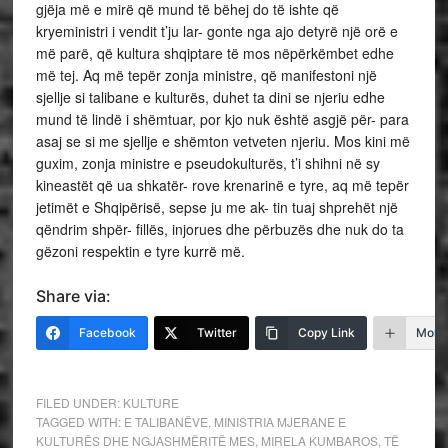
gjëja më e mirë që mund të bëhej do të ishte që
kryeministri i vendit t’ju lar- gonte nga ajo detyrë një orë e
më parë, që kultura shqiptare të mos nëpërkëmbet edhe
më tej. Aq më tepër zonja ministre, që manifestoni një
sjellje si talibane e kulturës, duhet ta dini se njeriu edhe
mund të lindë i shëmtuar, por kjo nuk është asgjë për- para
asaj se si me sjellje e shëmton vetveten njeriu. Mos kini më
guxim, zonja ministre e pseudokulturës, t’i shihni në sy
kineastët që ua shkatër- rove krenarinë e tyre, aq më tepër
jetimët e Shqipërisë, sepse ju me ak- tin tuaj shprehët një
qëndrim shpër- fillës, injorues dhe përbuzës dhe nuk do ta
gëzoni respektin e tyre kurrë më.
Share via:
Facebook
Twitter
Copy Link
More
FILED UNDER:
KULTURE
TAGGED WITH:
E TALIBANËVE
,
MINISTRIA MJERANE E
KULTURËS DHE NGJASHMËRITË MES
,
MIRELA KUMBAROS
,
TË