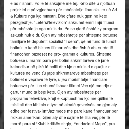
e as nishani. Po le të shkojmë më tej. Këto ditë u njoftuan
projektet e përzgjedhura për mbështetje financia- re në Art
& Kulturë nga kjo ministri. Dhe çfarë nuk gjen në këtë
përzgjedhje. “Letërsi/televizion” shkruhet emri i një fituesi
për mbështetje nga ministria. Po se çfarë është ky program
askush nuk e di. Gjen aty mbështetje për shtëpinë botuese
familjare të deputetit socialist “Toena”, që në fund të fundit
botimin e kanë biznes fitimprurës dhe është ab- surde të
financohen bizneset në pro- gramin e kulturës. Shtëpitë
botuese u marrin para për botim shkrimtarëve që janë
katandisur në pikë të hallit dhe kjo e ministri e quajtur e
kulturës në vend t’u japë shkrimtarëve mbështetje për
botimet e veprave të tyre, u jep mbështetje financiare
botuesve për t’ua shumëfishuar fitimet.Veç një mendje e
çartur mund ta bëjë këtë. Gjen aty mbështetje për
programe televizive, krejt e kuptueshme kjo me qëllim të
miklimit dhe kthimin e tyre në aleatë qeverisës, po gjen aty
edhe për festiva- lin“Jaz”meqë më parë kanë financuar për
rrokun amerikan. Gjen aty dhe sajime të tilla veç për të
marrë para si “Klubi kritikës shqip, Fondacioni Mapo”, pra