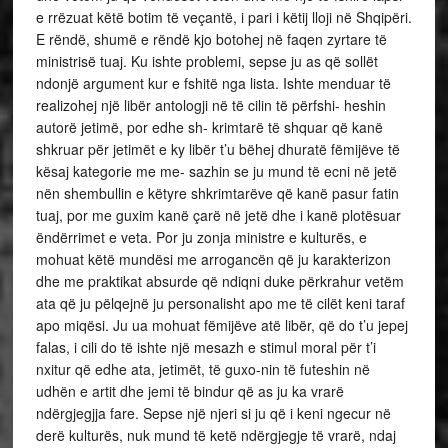
e rrëzuat këtë botim të veçantë, i pari i këtij lloji në Shqipëri.
E rëndë, shumë e rëndë kjo botohej në faqen zyrtare të
ministrisë tuaj. Ku ishte problemi, sepse ju as që sollët
ndonjë argument kur e fshitë nga lista. Ishte menduar të
realizohej një libër antologji në të cilin të përfshi- heshin
autorë jetimë, por edhe sh- krimtarë të shquar që kanë
shkruar për jetimët e ky libër t’u bëhej dhuratë fëmijëve të
kësaj kategorie me me- sazhin se ju mund të ecni në jetë
nën shembullin e këtyre shkrimtarëve që kanë pasur fatin
tuaj, por me guxim kanë çarë në jetë dhe i kanë plotësuar
ëndërrimet e veta. Por ju zonja ministre e kulturës, e
mohuat këtë mundësi me arrogancën që ju karakterizon
dhe me praktikat absurde që ndiqni duke përkrahur vetëm
ata që ju pëlqejnë ju personalisht apo me të cilët keni taraf
apo miqësi. Ju ua mohuat fëmijëve atë libër, që do t’u jepej
falas, i cili do të ishte një mesazh e stimul moral për t’i
nxitur që edhe ata, jetimët, të guxo-nin të futeshin në
udhën e artit dhe jemi të bindur që as ju ka vrarë
ndërgjegjja fare. Sepse një njeri si ju që i keni ngecur në
derë kulturës, nuk mund të ketë ndërgjegje të vrarë, ndaj