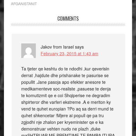
AFGANISTANIT
COMMENTS
Jakov from Israel
says
February 23, 2015 at 1:43 am
Ta tjeter qe keshtu do te ndodhi ,kur qeverisin
derrat ,hajdute dhe prishanake te pasurise se
popullit .Jane pasoja apo efekter anesore te
medikamenteve soc-realiste ,pasuese te denja
te komutizmit qe e coi Shqiperise ne degradim
shpirteror dhe varferi ekstreme .A e meriton ky
vend te quhet europian ?Po aq sa derri mund te
quhet shkencetar !Mjere ai popull qe pa tru
zgjodhi nje zhalon per kryeminister qe e ka
demonstruar vehten nudo ne plazh ,duke
maSHTRUAR ME PREMTIME TE PAMBAJTURA