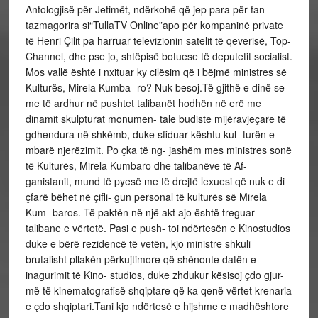
Antologjisë për Jetimët, ndërkohë që jep para për fan-
tazmagorira si“TullaTV Online”apo për kompaninë private
të Henri Çilit pa harruar televizionin satelit të qeverisë, Top-
Channel, dhe pse jo, shtëpisë botuese të deputetit socialist.
Mos vallë është i nxituar ky cilësim që i bëjmë ministres së
Kulturës, Mirela Kumba- ro? Nuk besoj.Të gjithë e dinë se
me të ardhur në pushtet talibanët hodhën në erë me
dinamit skulpturat monumen- tale budiste mijëravjeçare të
gdhendura në shkëmb, duke sfiduar kështu kul- turën e
mbarë njerëzimit. Po çka të ng- jashëm mes ministres sonë
të Kulturës, Mirela Kumbaro dhe talibanëve të Af-
ganistanit, mund të pyesë me të drejtë lexuesi që nuk e di
çfarë bëhet në çifli- gun personal të kulturës së Mirela
Kum- baros. Të paktën në një akt ajo është treguar
talibane e vërtetë. Pasi e push- toi ndërtesën e Kinostudios
duke e bërë rezidencë të vetën, kjo ministre shkuli
brutalisht pllakën përkujtimore që shënonte datën e
inagurimit të Kino- studios, duke zhdukur kësisoj çdo gjur-
më të kinematografisë shqiptare që ka qenë vërtet krenaria
e çdo shqiptari.Tani kjo ndërtesë e hijshme e madhështore