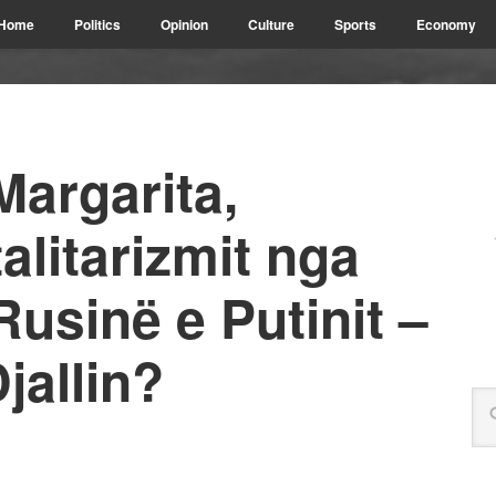
Home
Politics
Opinion
Culture
Sports
Economy
Margarita,
talitarizmit nga
usinë e Putinit –
jallin?