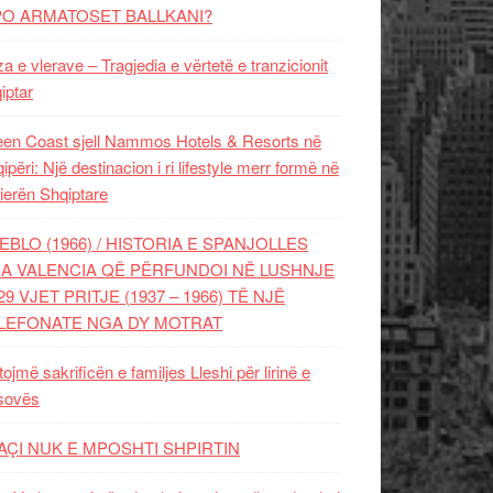
PO ARMATOSET BALLKANI?
za e vlerave – Tragjedia e vërtetë e tranzicionit
iptar
en Coast sjell Nammos Hotels & Resorts në
ipëri: Një destinacion i ri lifestyle merr formë në
ierën Shqiptare
EBLO (1966) / HISTORIA E SPANJOLLES
A VALENCIA QË PËRFUNDOI NË LUSHNJE
29 VJET PRITJE (1937 – 1966) TË NJË
LEFONATE NGA DY MOTRAT
tojmë sakrificën e familjes Lleshi për lirinë e
sovës
AÇI NUK E MPOSHTI SHPIRTIN