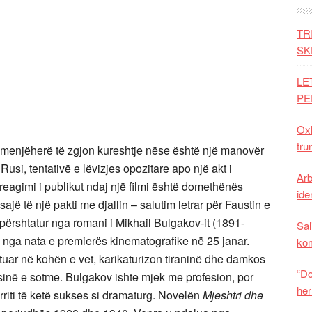
TR
SK
LE
PE
Oxh
tru
 menjëherë të zgjon kureshtje nëse është një manovër
usi, tentativë e lëvizjes opozitare apo një akt i
Arb
 reagimi i publikut ndaj një filmi është domethënës
iden
jë të një pakti me djallin – salutim letrar për Faustin e
 përshtatur nga romani i Mikhail Bulgakov-it (1891-
Sal
h nga nata e premierës kinematografike në 25 janar.
ko
otuar në kohën e vet, karikaturizon tiraninë dhe damkos
“Do
usinë e sotme. Bulgakov ishte mjek me profesion, por
her
 arriti të ketë sukses si dramaturg. Novelën
Mjeshtri dhe