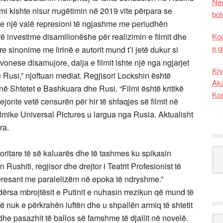
New
filmi kishte nisur rrugëtimin në 2019 vite përpara se
bot
te një valë represioni të ngjashme me periudhën
rë investime disamilionëshe për realizimin e filmit dhe
Kod
e g
re sinonime me lirinë e autorit mund t’i jetë dukur si
 vonese disamujore, dalja e filmit ishte një nga ngjarjet
Kry
 Rusi,” njoftuan mediat. Regjisori Lockshin është
Aka
në Shtetet e Bashkuara dhe Rusi. “Filmi është kritikë
Ko
lejonte vetë censurën për hir të shfaqjes së filmit në
filmike Universal Pictures u largua nga Rusia. Aktualisht
ra.
Kat
toritare të së kaluarës dhe të tashmes ku spikasin
ushiti, regjisor dhe drejtor i Teatrit Profesionist të
teresant me paralelizëm në epoka të ndryshme.”
dërsa mbrojtësit e Putinit e nuhasin rrezikun që mund të
 që nuk e përkrahën luftën dhe u shpallën armiq të shtetit
dhe pasazhit të ballos së famshme të djallit në novelë.
Ark