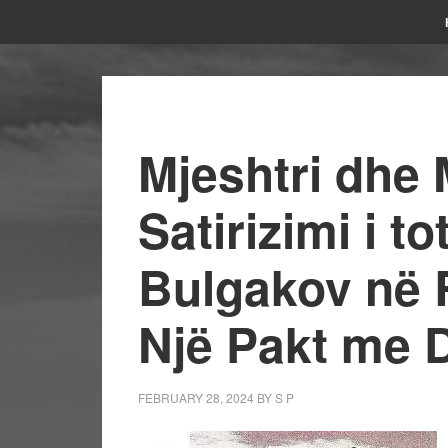
Mjeshtri dhe 
Satirizimi i to
Bulgakov në R
Një Pakt me D
FEBRUARY 28, 2024
BY
S P