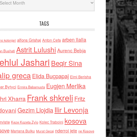
TAGS
arben llalla
alfons Grishaj
Anton Cefa
no kolonjari
Astrit Lulushi
Aurenc Bebja
an Bushati
ehlul Jashari
Beqir Sina
alip greca
Elida Buçpapaj
Elmi Berisha
Eugjen Merlika
er Bytyci
Ermira Babamusta
Frank shkreli
hri Xharra
Fritz
Ilir Levonja
Gezim Llojdia
dovani
kosova
rviste
Kolec Traboini
Keze Kozeta Zylo
sove
nderroi jete
Marjana Bulku
ne Kosove
Murat Gecaj