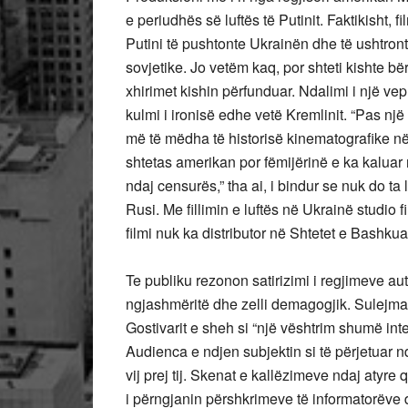
e periudhës së luftës të Putinit. Faktikisht, 
Putini të pushtonte Ukrainën dhe të ushtron
sovjetike. Jo vetëm kaq, por shteti kishte bë
xhirimet kishin përfunduar. Ndalimi i një vep
kulmi i ironisë edhe vetë Kremlinit. “Pas një
më të mëdha të historisë kinematografike në
shtetas amerikan por fëmijërinë e ka kaluar 
ndaj censurës,” tha ai, i bindur se nuk do ta 
Rusi. Me fillimin e luftës në Ukrainë studio 
filmi nuk ka distributor në Shtetet e Bashkua
Te publiku rezonon satirizimi i regjimeve au
ngjashmëritë dhe zelli demagogjik. Sulejman R
Gostivarit e sheh si “një vështrim shumë in
Audienca e ndjen subjektin si të përjetuar n
vij prej tij. Skenat e kallëzimeve ndaj atyre
i përngjanin përshkrimeve të informatorëve 