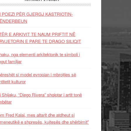
I POEZI PËR GJERGJ KASTRIOTIN-
ËNDERBEUN
TËR E ARKIVIT TE NAUM PRIFTIT NË
RVJETORIN E PARE TE DRAGO SILIQIT
aku, nga elementi arkitektonik te simboli i
ngut familjar
ëreshët si model evropian i mbrojtjes së
titetit kulturor
i Shijaku, “Diego Rivera” shqiptar i artit tonë
mbëtar
m Fred Kalaj, mes altarit dhe atdheut si
meneutikë e shpresës, kujtesës dhe shërbimit”