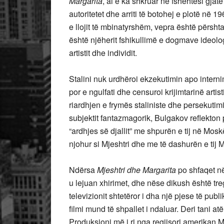
Margarita
, ai e ka shkruar në fshehtësi gj
autoritetet dhe arriti të botohej e plotë në 
e llojit të mbinatyrshëm, vepra është përsht
është njëherit fshikullimë e dogmave ideolog
artistit dhe individit.
Stalini nuk urdhëroi ekzekutimin apo interni
por e ngulfati dhe censuroi krijimtarinë arti
riardhjen e frymës staliniste dhe persekutim
subjektit fantazmagorik, Bulgakov reflekton 
“ardhjes së djallit” me shpurën e tij në Mosk
njohur si Mjeshtri dhe me të dashurën e tij 
Ndërsa
Mjeshtri dhe Margarita
po shfaqet në
u lejuan xhirimet, dhe nëse dikush është tr
televizionit shtetëror i dha një pjese të publ
filmi mund të shpallet i ndaluar. Deri tani a
Produksioni më i ri nga regjisori amerikan 