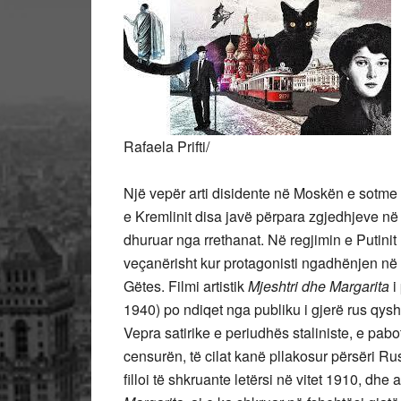
Rafaela Prifti/
Një vepër arti disidente në Moskën e sotme
e Kremlinit disa javë përpara zgjedhjeve në R
dhuruar nga rrethanat. Në regjimin e Putinit
veçanërisht kur protagonisti ngadhënjen në sa
Gëtes. Filmi artistik
Mjeshtri dhe Margarita
i
1940) po ndiqet nga publiku i gjerë rus qys
Vepra satirike e periudhës staliniste, e pab
censurën, të cilat kanë pllakosur përsëri R
filloi të shkruante letërsi në vitet 1910, dhe