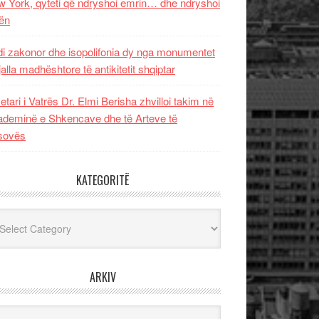
 York, qyteti që ndryshoi emrin… dhe ndryshoi
ën
i zakonor dhe isopolifonia dy nga monumentet
jalla madhështore të antikitetit shqiptar
etari i Vatrës Dr. Elmi Berisha zhvilloi takim në
deminë e Shkencave dhe të Arteve të
sovës
KATEGORITË
egoritë
ARKIV
iv