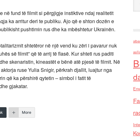
ë fund të filmit si përgjigje instiktive ndaj realitetit
aqja ka arritur deri te publiku. Ajo që e shton dozën e
r publikisht pushtimin rus dhe ka mbështetur Ukrainën.
alba
talitarizmit shtetëror në një vend ku zëri i pavarur nuk
asll
s së filmit” që të arrij të flasë. Kur shteti rus paditi
B
dhe skenaristin, kineastët e bënë atë pjesë të filmit. Në
aktorja ruse Yulia Snigir, përkrah djallit, luajtur nga
d
n që ka përshirë qytetin – simbol i fatit të
 dhe gjakatar.
Env
Fa
ra
nk
More
Inte
Ko