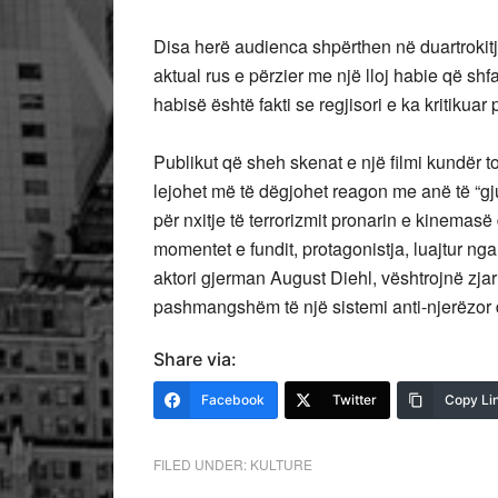
Disa herë audienca shpërthen në duartrokitje n
aktual rus e përzier me një lloj habie që shf
habisë është fakti se regjisori e ka kritikua
Publikut që sheh skenat e një filmi kundër to
lejohet më të dëgjohet reagon me anë të “gjuhë
për nxitje të terrorizmit pronarin e kinemasë 
momentet e fundit, protagonistja, luajtur nga 
aktori gjerman August Diehl, vështrojnë zjarri
pashmangshëm të një sistemi anti-njerëzor
Share via:
Facebook
Twitter
Copy Li
FILED UNDER:
KULTURE