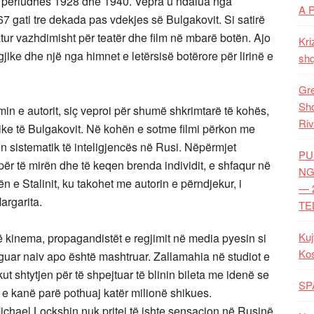
atë periudhës 1928 dhe 1940. Vepra u ndalua nga
A 
1967 gati tre dekada pas vdekjes së Bulgakovit. Si satirë
atur vazhdimisht për teatër dhe film në mbarë botën. Ajo
Kri
jike dhe një nga himnet e letërsisë botërore për lirinë e
shq
Gre
Shq
min e autorit, siç veproi për shumë shkrimtarë të kohës,
Riv
stike të Bulgakovit. Në kohën e sotme filmi përkon me
in sistematik të inteligjencës në Rusi. Nëpërmjet
PU
për të mirën dhe të keqen brenda individit, e shfaqur në
NG
ën e Stalinit, ku takohet me autorin e përndjekur, i
— 
Margarita.
TE
Kuj
 kinema, propagandistët e regjimit në media pyesin si
Ko
eguar naiv apo është mashtruar. Zallamahia në studiot e
ikut shtytjen për të shpejtuar të blinin bileta me idenë se
SP
të e kanë parë pothuaj katër milionë shikues.
Michael Lockshin nuk pritej të ishte sensacion në Rusinë