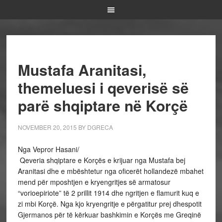
Mustafa Aranitasi,
themeluesi i qeverisë së
parë shqiptare në Korçë
NOVEMBER 20, 2015
BY
DGRECA
Nga Vepror Hasani/
Qeveria shqiptare e Korçës e krijuar nga Mustafa bej
Aranitasi dhe e mbështetur nga oficerët hollandezë mbahet
mend për mposhtjen e kryengritjes së armatosur
“vorioepiriote” të 2 prillit 1914 dhe ngritjen e flamurit kuq e
zi mbi Korçë. Nga kjo kryengritje e përgatitur prej dhespotit
Gjermanos për të kërkuar bashkimin e Korçës me Greqinë