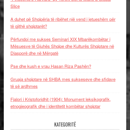
Slice
A duhet që Shqipëria të ribëhet një vend i jetueshëm për
të gjithë shqiptarët?
Përfundoi me sukses Seminari XIX Mbarëkombëtar i
Mësuesve të Gjuhës Shqipe dhe Kulturës Shqiptare në
Diasporë dhe në Mërgatë
Pse dhe kush e vrau Hasan Riza Pashën?
Gruaja shqiptare në SHBA mes sukseseve dhe sfidave
të së ardhmes
Fjalori i Kristoforidhit (1904): Monument leksikografik,
etnogjeografik dhe i identitetit kombëtar shqiptar
KATEGORITË