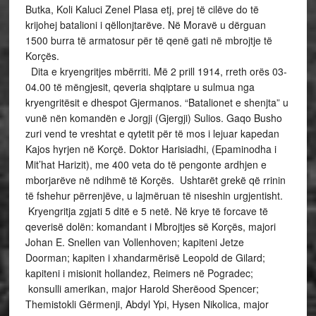
Butka, Koli Kaluci Zenel Plasa etj, prej të cilëve do të
krijohej batalioni i qëllonjtarëve. Në Moravë u dërguan
1500 burra të armatosur për të qenë gati në mbrojtje të
Korçës.
Dita e kryengritjes mbërriti. Më 2 prill 1914, rreth orës 03-
04.00 të mëngjesit, qeveria shqiptare u sulmua nga
kryengritësit e dhespot Gjermanos. “Batalionet e shenjta” u
vunë nën komandën e Jorgji (Gjergji) Sulios. Gaqo Busho
zuri vend te vreshtat e qytetit për të mos i lejuar kapedan
Kajos hyrjen në Korçë. Doktor Harisiadhi, (Epaminodha i
Mit’hat Harizit), me 400 veta do të pengonte ardhjen e
mborjarëve në ndihmë të Korçës. Ushtarët grekë që rrinin
të fshehur përrenjëve, u lajmëruan të niseshin urgjentisht.
Kryengritja zgjati 5 ditë e 5 netë. Në krye të forcave të
qeverisë dolën: komandant i Mbrojtjes së Korçës, majori
Johan E. Snellen van Vollenhoven; kapiteni Jetze
Doorman; kapiten i xhandarmërisë Leopold de Gilard;
kapiteni i misionit hollandez, Reimers në Pogradec;
konsulli amerikan, major Harold Sherëood Spencer;
Themistokli Gërmenji, Abdyl Ypi, Hysen Nikolica, major