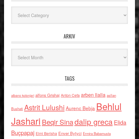
Kategoritë
ARKIV
Arkiv
TAGS
arben llalla
alfons Grishaj
Anton Cefa
asllan
albano kolonjari
Behlul
Astrit Lulushi
Aurenc Bebja
Bushati
Jashari
dalip greca
Beqir Sina
Elida
Buçpapaj
Enver Bytyci
Elmi Berisha
Ermira Babamusta