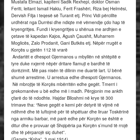
Mustafa Elmazi, kapiteni Sadik Rexhepi, doktor Osman
Feriti, leitant Ismail Hakiu, Ferit Frashëri, Riza bej Helmësi,
Dervish Filja i teqesë së Turanit etj. Princ Vidi përcillte
urdhërat nga Durrësi dhe ndiqte më vëmendje çdo hap të
kryengritjes. Fundi i kryengritjes u shënua me ardhjen e
çetave të kapedan Kajos, Agush Çaushit, Muharrem
Moglicës, Zalo Prodanit, Gani Butkës etj. Nëpër rrugët e
Korçës u gjetën 112 të vrarë
Andartët e dhespot Gjermanos u mbyllën në shtëpitë e
tyre duke nxjerrë nëpër dritare flamujt e bardhë të
dorëzimit. Më pas nisën të dilinin me duartë lart. U bënë
shumë arrestime. U arrestua edhe dhespoti Gjermanos.
Në mbrojtje të Korçës mbërritën edhe gegët. Tmerri i
grekomanëve u bë edhe më i madh. Përgjonin me ankth
çfarë do të ndodhte. Hajdar Blloshmi në krye të 300
trimave tha: “Neve gegët e kemi për detyrë të vijmë në
ndihmë dhe të luftojmë për të shpëtuar dhe liruar Toskërinë
nga armiku barbar, më parë edhe për Korçën se është e
ditur dhe e provuar që Shqipëria pa Korçën s’mund të rrojë
dhe të përparojë siç duhet”.
(Gazeta “Koha”, 3 maj 1914).