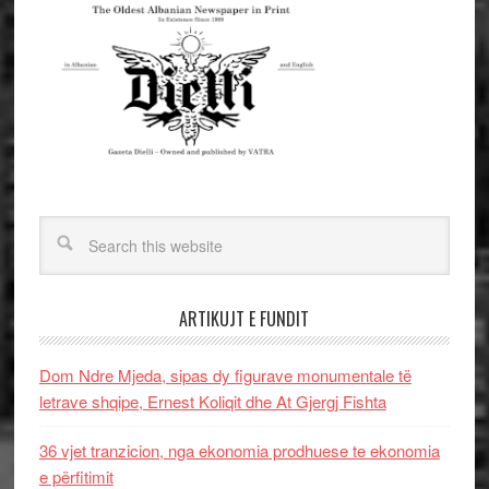
ARTIKUJT E FUNDIT
Dom Ndre Mjeda, sipas dy figurave monumentale të
letrave shqipe, Ernest Koliqit dhe At Gjergj Fishta
36 vjet tranzicion, nga ekonomia prodhuese te ekonomia
e përfitimit