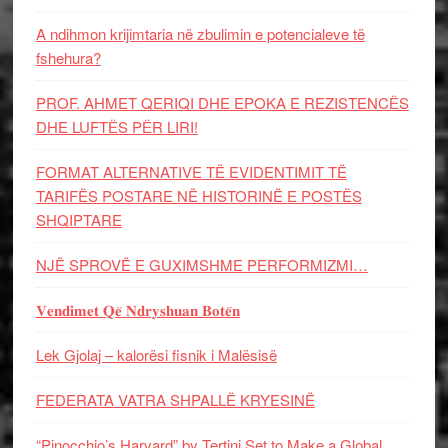
A ndihmon krijimtaria në zbulimin e potencialeve të
fshehura?
PROF. AHMET QERIQI DHE EPOKA E REZISTENCЁS
DHE LUFTЁS PЁR LIRI!
FORMAT ALTERNATIVE TË EVIDENTIMIT TË
TARIFËS POSTARE NË HISTORINË E POSTËS
SHQIPTARE
NJË SPROVË E GUXIMSHME PERFORMIZMI…
𝐕𝐞𝐧𝐝𝐢𝐦𝐞𝐭 𝐐𝐞̈ 𝐍𝐝𝐫𝐲𝐬𝐡𝐮𝐚𝐧 𝐁𝐨𝐭𝐞̈𝐧
Lek Gjolaj – kalorësi fisnik i Malësisë
FEDERATA VATRA SHPALLË KRYESINË
“Pinocchio’s Harvard” by Tertini Set to Make a Global