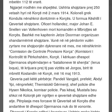
mbetën 112 të vrarë.
Ngjarjet rrodhën me shpejtësi. Ushtria shqiptare prej 250
vetash hyri në Korçë më 2 mars 1914. Koloneli grek
Kondulis nënshkroi dorëzimin e Korçës. U formua Këshilli i
Qeverisë shqiptare. Oficeri hollandez, major Johan E.
Snellen van Vollenhoven mori komandën e Mbrojtjes së
Korçës. Bashkë me kapitenin Jetze Doorman organizuan
xhandarmërinë shqiptare. Vunë në në përdorim vulën
zyrtare me shqiponjën dykrenare në mes, me nënshkrimin
“Comission de Controle Provisore Korça” (Komisioni i
Kontrollit të Përkohshëm, Korçë. I kërkuan dhespot
Gjermanos shpërndarjen e “batalioneve të shenjta” (Ierus
loqus), të krijuara prej tij pas vizitës së Jorgos, birit të
mbretit Kostandin në Korçë, më 16 maj 1913.
Qeveria pati këtë përbërje: Pandeli Vangjeli, prefekt; Abdyl
Ypi, nënprefekt; Themistokli Gërmenji, shef policie dhe
Hysen Nikolica, komisar policie. Pas kësaj, Mustafa beu
shkoi në Kolonjë për ngritjen e qeverisë shqiptare edhe
atje. Përplasja mes forcave të Qeverisë së Korçës dhe
andartëve të dhespot Gjermanos nuk do të vononte.
Dhespoti i Korçës ndihej i favorizuar. Ushtria greke kishte