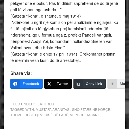
pëlqyer dhe e bukur. Pas tri ditësh shprehemi që do të jenë
gati të vishen nga ushtria…”.
(Gazeta “Koha”, e shtunë, 3 maj 1914)
Ndërkohë u ngrit një komision për analizimin e ngjarjes, ku
“…të fajimit do të gjykohen prej komisionit nderçim (të
ndershëm), që u formua nga z, prefekt Pandeli Vangjeli,
nënprefekt Abdyl Ypi, komandanti hollandez Snellen van
Vollenhoven, dhe Kristo Floqi”
(Gazeta “Koha” e enjte 17 prill 1914) Grekomanët prisnin
të merrnin vesh kush do të arrestohej…
Share via:
Facebook
Twitter
Copy Link
More
FILED UNDER:
FEATURED
TAGGED WITH:
MUSTAFA ARANITASI
,
SHQIPTARE NË KORÇË
,
THEMELUESI I QEVERISË SË PARË
,
VEPROR HASANI