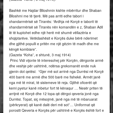
Bashkë me Hajdar Blloshmin kishte mbërritur dhe Shaban
Blloshmi me të tjerë. Më pas arriti edhe tabori i
xhandarmërisë së Tiranës: “Ardhja në Korçë e taborit të
xhandarmërisë së Tiranës nën komandën e z, Shaban Adil
lë të kuptohet edhe një herë më shumë vëllazëria e
shqiptarëve. Vetëdashësit e Korçës duke bërë nderimet
dhe gjithë populli e pritën me një gëzim të madh dhe me
këngë kombiare”.
(Gazeta “Koha”, e shtunë, 3 maj 1914)
Princ Vidi vijonte të interesohej për Korçën, dërgonte armë
dhe veshje për ushtrinë, ndërsa grekomanët ende nuk
gjenin dot qetësi: “Gjer më sot arrinë nga Durrësi në Korçë
400 barrë me armë dhe 500 barë me fishekë. Armët janë
nga më të mirat, të sistemeve të reja. Gjithë oficerët që
kemi pyetur kanë mbetur fort të kënaqur … Nesër priten të
arrijnë në Korçë dhe 12 topa që dërgoi qeveria jonë nga
Durrësi. Topat, siç mësojmë, janë nga më të mbaruarat
(përkryerat) që kanë dalë deri më sot”… Uniformat që
porositi Qeveria e Korçës për ushtrinë e Korçës është fort e