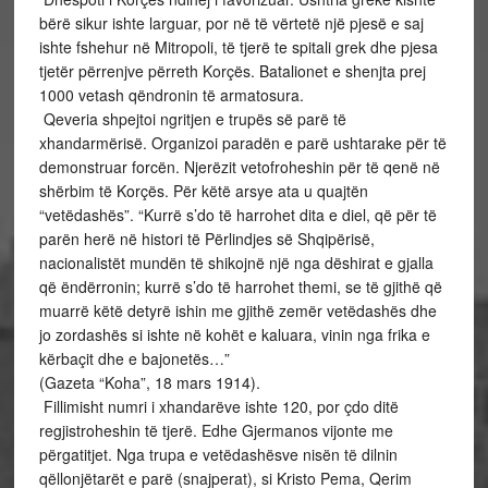
bërë sikur ishte larguar, por në të vërtetë një pjesë e saj
ishte fshehur në Mitropoli, të tjerë te spitali grek dhe pjesa
tjetër përrenjve përreth Korçës. Batalionet e shenjta prej
1000 vetash qëndronin të armatosura.
Qeveria shpejtoi ngritjen e trupës së parë të
xhandarmërisë. Organizoi paradën e parë ushtarake për të
demonstruar forcën. Njerëzit vetofroheshin për të qenë në
shërbim të Korçës. Për këtë arsye ata u quajtën
“vetëdashës”. “Kurrë s’do të harrohet dita e diel, që për të
parën herë në histori të Përlindjes së Shqipërisë,
nacionalistët mundën të shikojnë një nga dëshirat e gjalla
që ëndërronin; kurrë s’do të harrohet themi, se të gjithë që
muarrë këtë detyrë ishin me gjithë zemër vetëdashës dhe
jo zordashës si ishte në kohët e kaluara, vinin nga frika e
kërbaçit dhe e bajonetës…”
(Gazeta “Koha”, 18 mars 1914).
Fillimisht numri i xhandarëve ishte 120, por çdo ditë
regjistroheshin të tjerë. Edhe Gjermanos vijonte me
përgatitjet. Nga trupa e vetëdashësve nisën të dilnin
qëllonjëtarët e parë (snajperat), si Kristo Pema, Qerim