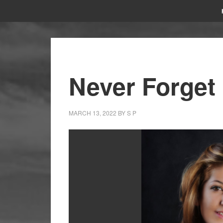
Never Forget 
MARCH 13, 2022
BY
S P