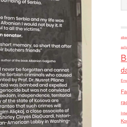
alba
asll
B
d
Env
Fa
ra
Inte
Ko