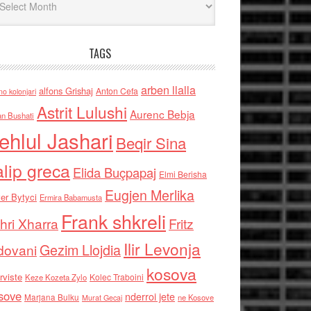
TAGS
arben llalla
alfons Grishaj
Anton Cefa
no kolonjari
Astrit Lulushi
Aurenc Bebja
an Bushati
ehlul Jashari
Beqir Sina
alip greca
Elida Buçpapaj
Elmi Berisha
Eugjen Merlika
er Bytyci
Ermira Babamusta
Frank shkreli
hri Xharra
Fritz
Ilir Levonja
Gezim Llojdia
dovani
kosova
rviste
Kolec Traboini
Keze Kozeta Zylo
sove
nderroi jete
Marjana Bulku
ne Kosove
Murat Gecaj