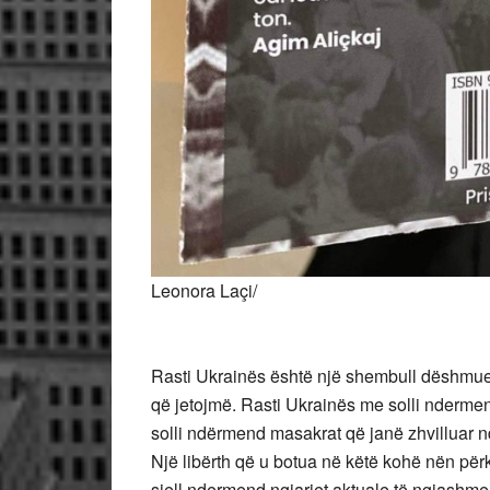
Leonora Laçi/
Rasti Ukrainës është një shembull dëshmues 
që jetojmë. Rasti Ukrainës me solli nderme
solli ndërmend masakrat që janë zhvilluar nd
Një libërth që u botua në këtë kohë nën për
sjell ndermend ngjarjet aktuale të ngjashme 