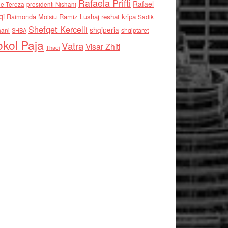
Rafaela Prifti
Rafael
e Tereza
presidenti Nishani
qi
Raimonda Moisiu
Ramiz Lushaj
reshat kripa
Sadik
Shefqet Kercelli
shqiperia
hani
shqiptaret
SHBA
kol Paja
Vatra
Visar Zhiti
Thaci