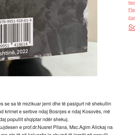
Nen
Flo
Els
So
se sa të rrezikuar jemi dhe të pasigurt në shekullin
nd krimet e serbve ndaj Bosnjes e ndaj Kosovës, më
aj popullit shqiptar ndër shekuj.
kujdesen e prof.dr.Nusret Pllana, Msc.Agim Alickaj na
me ato të së kaluarës jo shumë të largët që populli