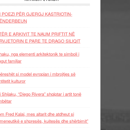
I POEZI PËR GJERGJ KASTRIOTIN-
ËNDERBEUN
TËR E ARKIVIT TE NAUM PRIFTIT NË
RVJETORIN E PARE TE DRAGO SILIQIT
aku, nga elementi arkitektonik te simboli i
ngut familjar
ëreshët si model evropian i mbrojtjes së
titetit kulturor
i Shijaku, “Diego Rivera” shqiptar i artit tonë
mbëtar
m Fred Kalaj, mes altarit dhe atdheut si
meneutikë e shpresës, kujtesës dhe shërbimit”