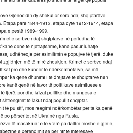
tove Gjenocidin dy shekullor serb ndaj shqiptarëve
a. Etapa parë 1844-1912, etapa dytë 1912-1914, etapa
tapa e pestë 1989-1999.
rimet e serbve ndaj shqiptarve në periudha të
’kanë qenë të njëtrajtshme, kanë pasur luhatje
saj udhëheqje për asimilimin e popujve të tjerë, duke
 si zgjidhjen më të mirë zhdukjen. Krimet e serbve ndaj
itikat pro dhe kunder të ndërkombëtarve, sa më i
për ka qënë dhunimi i të drejtave të shqiptarve nën
rore kanë qenë në favor të politikave asimiluese e
të tjerë, por dhe krizat politike dhe mungesa e
shtrengimit të lakut ndaj popullit shqiptar.
mit të pulsit”, mos reagimi ndërkombëtar për ta ka qenë
jë po përsëritet në Ukrainë nga Rusia.
erëzve të masakruar e të vrarë pa dallim moshe e gjinie,
abëzinë e perendimit se për hir të interesave