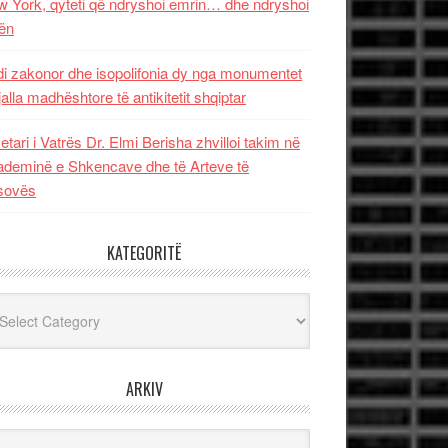
 York, qyteti që ndryshoi emrin… dhe ndryshoi
ën
i zakonor dhe isopolifonia dy nga monumentet
jalla madhështore të antikitetit shqiptar
etari i Vatrës Dr. Elmi Berisha zhvilloi takim në
deminë e Shkencave dhe të Arteve të
sovës
KATEGORITË
egoritë
ARKIV
iv