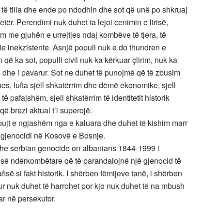
 të tilla dhe ende po ndodhin dhe sot që unë po shkruaj
jetër. Perendimi nuk duhet ta lejoi cenimin e lirisë,
lasim me gjuhën e urrejtjes ndaj kombëve të tjera, të
irie inekzistente. Asnjë popull nuk e do thundren e
që ka sot, populli civil nuk ka kërkuar çlirim, nuk ka
lirë dhe i pavarur. Sot ne duhet të punojmë që të zbusim
tues, lufta sjell shkatërrim dhe dëmë ekonomike, sjell
të pafajshëm, sjell shkatërrim të identitetit historik
ë brezi aktual t’i superojë.
ujt e ngjashëm nga e kaluara dhe duhet të kishim marr
i gjenocidi në Kosovë e Bosnje.
– The serbian genocide on albanians 1844-1999 i
isë ndërkombëtare që të parandalojnë një gjenocid të
së si fakt historik. I shërben fëmijeve tanë, i shërben
r nuk duhet të harrohet por kjo nuk duhet të na mbush
ar në persekutor.