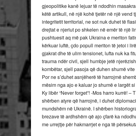
gjeopolitike kanë lejuar të ndodhin masakra
këtë artikull, në një kohë tjetër në një vend t
integritetit territorial, ne sot nuk duhet të f
drejtat e njeriut po shkelen në emër të një l
pushtuesit aq më pak Ukraina e meriton fatin 
kërkuar luftë, çdo popull meriton të jetoi i 
gjakrat dhe të ulim tensionet, lufta nuk ka fi
trauma ndër civil, sjell humbje jetë njerëzish 
kombëtar, sjell pasoja që duhen shumë vite q
Por ne s’duhet asnjëherë të harrojmë shemb
mësim nga ajo e kaluar jo shumë e largët s
Ky libër “Never forget”! -Mos harro kurrë! 
shërben atyre që harrojnë, i duhet diplomac
mundshëm në Ukrainë. I shërben historiografi
brezave të ardhshëm që ajo çfarë ka ndodhu
me urrejtje për hakmarrjet e nga të përsekut