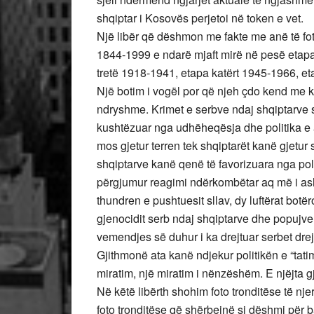
shqiptar i Kosovës perjetoi në token e vet.
Një libër që dëshmon me fakte me anë të fo
1844-1999 e ndarë mjaft mirë në pesë etap
tretë 1918-1941, etapa katërt 1945-1966, e
Një botim i vogël por që njeh çdo kend me k
ndryshme. Krimet e serbve ndaj shqiptarve s
kushtëzuar nga udhëheqësja dhe politika e a
mos gjetur terren tek shqiptarët kanë gjetur
shqiptarve kanë qenë të favorizuara nga pol
përgjumur reagimi ndërkombëtar aq më i ash
thundren e pushtuesit sllav, dy luftërat botë
gjenocidit serb ndaj shqiptarve dhe popujve 
vemendjes së duhur i ka drejtuar serbet drejt 
Gjithmonë ata kanë ndjekur politikën e “tati
miratim, një miratim i nënzëshëm. E njëjta g
Në këtë libërth shohim foto tronditëse të nj
foto tronditëse që shërbejnë si dëshmi për b