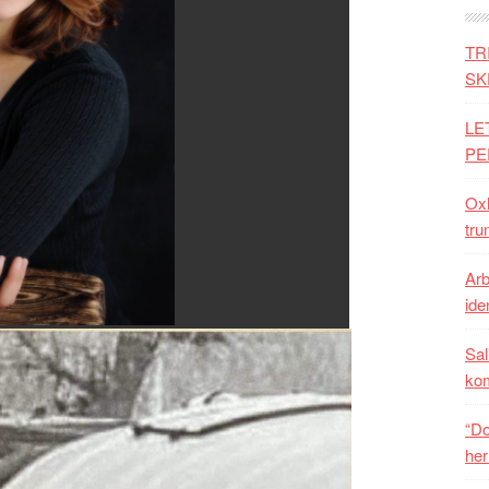
TR
SK
LE
PE
Oxh
tru
Arb
iden
Sal
ko
“Do
her