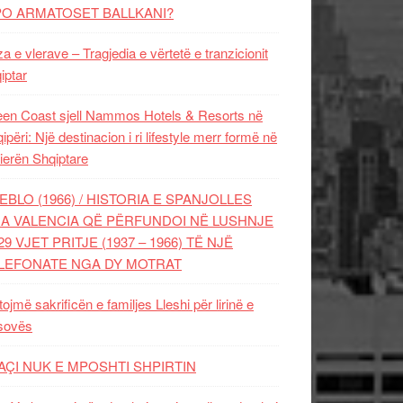
PO ARMATOSET BALLKANI?
za e vlerave – Tragjedia e vërtetë e tranzicionit
iptar
en Coast sjell Nammos Hotels & Resorts në
ipëri: Një destinacion i ri lifestyle merr formë në
ierën Shqiptare
EBLO (1966) / HISTORIA E SPANJOLLES
A VALENCIA QË PËRFUNDOI NË LUSHNJE
29 VJET PRITJE (1937 – 1966) TË NJË
LEFONATE NGA DY MOTRAT
tojmë sakrificën e familjes Lleshi për lirinë e
sovës
AÇI NUK E MPOSHTI SHPIRTIN