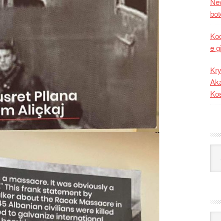
New
bot
Kod
e g
Kry
Aka
Ko
Kat
Ark