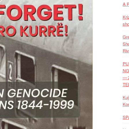
A 
Kri
shq
Gre
Shq
Riv
PU
NG
— 
TE
Kuj
Ko
SP