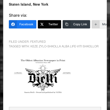
Staten Island, New York
Share via:
Facebook
Twitter
Copy Link
More
FILED UNDER:
FEATURED
TAGGED WITH:
KEZE ZYLO-SHKOLLA ALBA LIFE-VITI SHKOLLOR