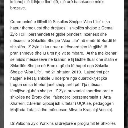
krijohej një lidhje e florinjtë, një urë bashkuese midis
brezave.
Ceremoninë e fillimit të Shkolles Shqipe “Alba Life” e ka
hapur themeluesi dhe drejtuesi i shkollës shqipe z.Qemal
Zylo i cili i përshëndeti të gjithë prindërit, nxënësit dhe
mësuesit e Shkollës Shqipe “Alba Life” në emër të Bordit të
shkollës. Z.Zylo iu ka uruar mirëseardhjen të gjithë të
pranishmëve dhe iu uroi një vit të mbarë. Ai tha me krenari
se midis mësueseve në krahun e tij kishte ftuar dhe stafin e
Shkolllës Shqipe në Bronx, që do të hapet nga Shkolla
Shqipe “Alba Life”, më 21 shtator, 2019. Lajmërimi për
hapjen e kësaj shkolle u ndërpre nga duartrokitjet çka
tregon se sa të etur janë shqiptarët për t’ju mësuar
fëmijëve gjuhën shqipe. Z.Zylo prezantoi koordinatoret e
shkollës në Bronx dhe i falënderoi përzemërsisht si Arta
Xhaferri, z.Blerim Gjocaj ish luftetar i UÇK-së, pedagogen
Majlinda Tafaj si dhe mësuesen Mirvete Krasniqi Veselaj.
Dr.Valbona Zylo Watkins si drejtore e programit të Shkollës