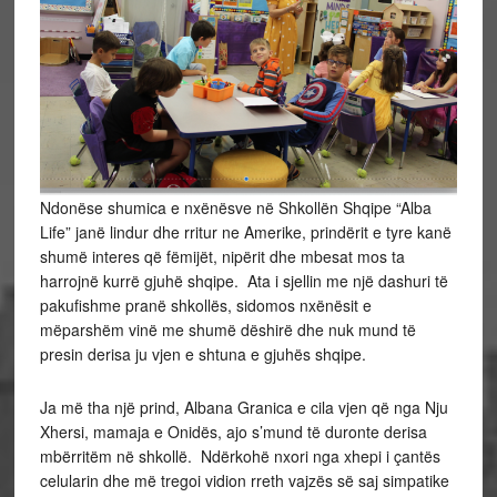
Ndonëse shumica e nxënësve në Shkollën Shqipe “Alba
Life” janë lindur dhe rritur ne Amerike, prindërit e tyre kanë
shumë interes që fëmijët, nipërit dhe mbesat mos ta
harrojnë kurrë gjuhë shqipe. Ata i sjellin me një dashuri të
pakufishme pranë shkollës, sidomos nxënësit e
mëparshëm vinë me shumë dëshirë dhe nuk mund të
presin derisa ju vjen e shtuna e gjuhës shqipe.
Ja më tha një prind, Albana Granica e cila vjen që nga Nju
Xhersi, mamaja e Onidës, ajo s’mund të duronte derisa
mbërritëm në shkollë. Ndërkohë nxori nga xhepi i çantës
celularin dhe më tregoi vidion rreth vajzës së saj simpatike