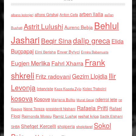
arben llalla
alfons Grishaj
Anton Cefa
asllan
albano kolonjari
Behlul
Astrit Lulushi
Aurenc Bebja
Bushati
Jashari
dalip greca
Beqir Sina
Elida
Buçpapaj
Enver Bytyci
Elmi Berisha
Ermira Babamusta
Frank
Eugjen Merlika
Fahri Xharra
shkreli
Ilir
Gezim Llojdia
Fritz radovani
Levonja
Interviste
Kolec Traboini
Keze Kozeta Zylo
kosova
Kosove
nderroi jete
Marjana Bulku
ne
Murat Gecaj
Rafaela Prifti
Rafael
Nene Tereza
Kosove
presidenti Nishani
Floqi
Raimonda Moisiu
Ramiz Lushaj
reshat kripa
Sadik Elshani
Sokol
Shefqet Kercelli
shqiperia
shqiptaret
SHBA