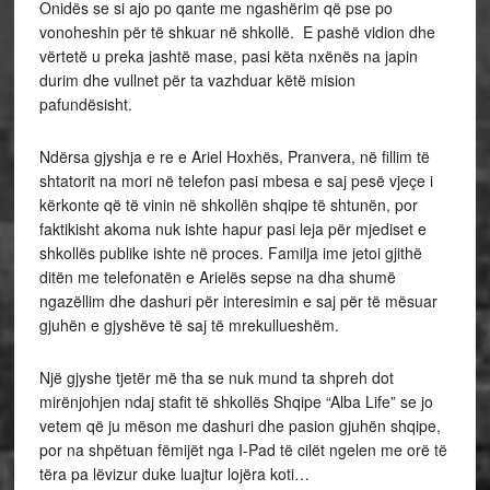
Onidës se si ajo po qante me ngashërim që pse po
vonoheshin për të shkuar në shkollë. E pashë vidion dhe
vërtetë u preka jashtë mase, pasi këta nxënës na japin
durim dhe vullnet për ta vazhduar këtë mision
pafundësisht.
Ndërsa gjyshja e re e Ariel Hoxhës, Pranvera, në fillim të
shtatorit na mori në telefon pasi mbesa e saj pesë vjeçe i
kërkonte që të vinin në shkollën shqipe të shtunën, por
faktikisht akoma nuk ishte hapur pasi leja për mjediset e
shkollës publike ishte në proces. Familja ime jetoi gjithë
ditën me telefonatën e Arielës sepse na dha shumë
ngazëllim dhe dashuri për interesimin e saj për të mësuar
gjuhën e gjyshëve të saj të mrekullueshëm.
Një gjyshe tjetër më tha se nuk mund ta shpreh dot
mirënjohjen ndaj stafit të shkollës Shqipe “Alba Life” se jo
vetem që ju mëson me dashuri dhe pasion gjuhën shqipe,
por na shpëtuan fëmijët nga I-Pad të cilët ngelen me orë të
tëra pa lëvizur duke luajtur lojëra koti…