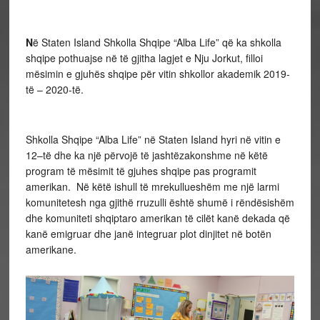
N
ë Staten Island Shkolla Shqipe “Alba Life” që ka shkolla
shqipe pothuajse në të gjitha lagjet e Nju Jorkut, filloi
mësimin e gjuhës shqipe për vitin shkollor akademik 2019-
të – 2020-të.
Shkolla Shqipe “Alba Life” në Staten Island hyri në vitin e
12–të dhe ka një përvojë të jashtëzakonshme në këtë
program të mësimit të gjuhes shqipe pas programit
amerikan. Në këtë ishull të mrekullueshëm me një larmi
komunitetesh nga gjithë rruzulli është shumë i rëndësishëm
dhe komuniteti shqiptaro amerikan të cilët kanë dekada që
kanë emigruar dhe janë integruar plot dinjitet në botën
amerikane.