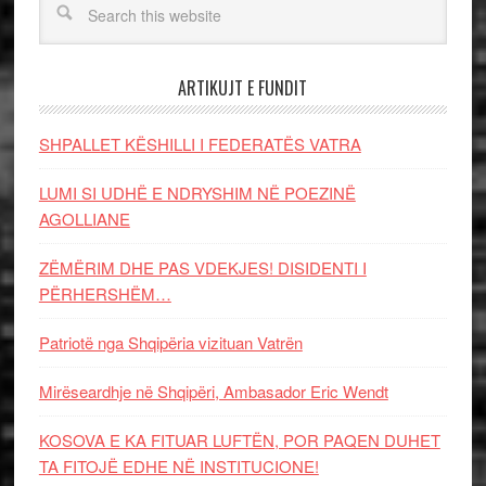
ARTIKUJT E FUNDIT
SHPALLET KËSHILLI I FEDERATËS VATRA
LUMI SI UDHË E NDRYSHIM NË POEZINË
AGOLLIANE
ZËMËRIM DHE PAS VDEKJES! DISIDENTI I
PËRHERSHËM…
Patriotë nga Shqipëria vizituan Vatrën
Mirëseardhje në Shqipëri, Ambasador Eric Wendt
KOSOVA E KA FITUAR LUFTËN, POR PAQEN DUHET
TA FITOJË EDHE NË INSTITUCIONE!