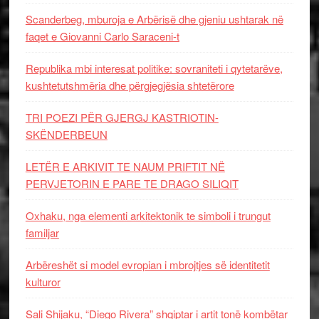
Scanderbeg, mburoja e Arbërisë dhe gjeniu ushtarak në
faqet e Giovanni Carlo Saraceni-t
Republika mbi interesat politike: sovraniteti i qytetarëve,
kushtetutshmëria dhe përgjegjësia shtetërore
TRI POEZI PËR GJERGJ KASTRIOTIN-
SKËNDERBEUN
LETËR E ARKIVIT TE NAUM PRIFTIT NË
PERVJETORIN E PARE TE DRAGO SILIQIT
Oxhaku, nga elementi arkitektonik te simboli i trungut
familjar
Arbëreshët si model evropian i mbrojtjes së identitetit
kulturor
Sali Shijaku, “Diego Rivera” shqiptar i artit tonë kombëtar