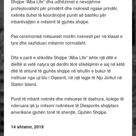
Shqipe “Alba Life” dha udhëzimet e nevojshme
profesionalisht për prindërit dhe nxënesit ngase prindër,
nxënës duhet të koordinojnë punët së bashku për
mbarëvajtjen e mësimit të gjuhës shqipe.
Pas ceremonisë mësueset morën nxenesit per në klasat e
tyre dhe vazhduan mësimin normalisht.
Dita e parë e shkollës Shqipe “Alba Life” ishte një ditë e
dielltë si vetë natyra që derdhi tërë shkëlqimin e saj në këtë
ditë të shtunë të gjuhës shqipe në ishullin e bukur të
rrethuar nga uji blu i Oqeanit, në një lagje të Nju Jorkut në
Staten Island.
Punë të mbarë nxënës dhe mësuese të dashura, kolege të
nderuara që ju mësoni nxënësve të Diasporës shqiptaro
amerikane gjuhën tonë të shenjtë, Gjuhën Shqipe.
14 shtator, 2019