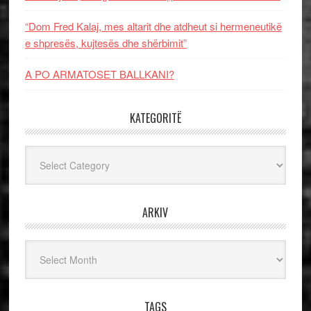
“Dom Fred Kalaj, mes altarit dhe atdheut si hermeneutikë
e shpresës, kujtesës dhe shërbimit”
A PO ARMATOSET BALLKANI?
KATEGORITË
Kategoritë
ARKIV
Arkiv
TAGS