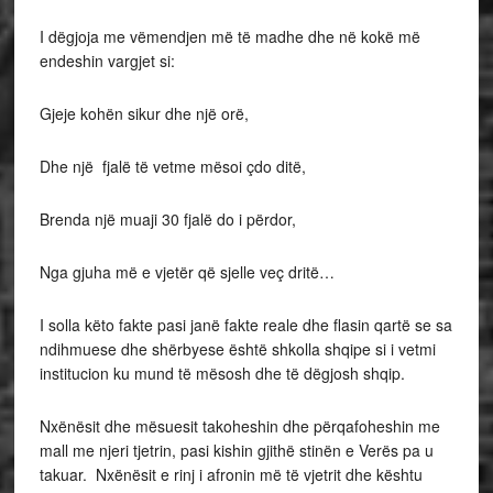
I dëgjoja me vëmendjen më të madhe dhe në kokë më
endeshin vargjet si:
Gjeje kohën sikur dhe një orë,
Dhe një fjalë të vetme mësoi çdo ditë,
Brenda një muaji 30 fjalë do i përdor,
Nga gjuha më e vjetër që sjelle veç dritë…
I solla këto fakte pasi janë fakte reale dhe flasin qartë se sa
ndihmuese dhe shërbyese është shkolla shqipe si i vetmi
institucion ku mund të mësosh dhe të dëgjosh shqip.
Nxënësit dhe mësuesit takoheshin dhe përqafoheshin me
mall me njeri tjetrin, pasi kishin gjithë stinën e Verës pa u
takuar. Nxënësit e rinj i afronin më të vjetrit dhe kështu