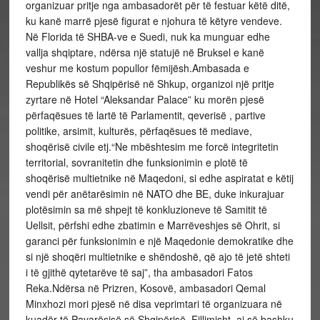
organizuar pritje nga ambasadorët për të festuar këtë ditë,
ku kanë marrë pjesë figurat e njohura të këtyre vendeve.
Në Florida të SHBA-ve e Suedi, nuk ka munguar edhe
vallja shqiptare, ndërsa një statujë në Bruksel e kanë
veshur me kostum popullor fëmijësh.
Ambasada e
Republikës së Shqipërisë në Shkup, organizoi një pritje
zyrtare në Hotel “Aleksandar Palace” ku morën pjesë
përfaqësues të lartë të Parlamentit, qeverisë , partive
politike, arsimit, kulturës, përfaqësues të mediave,
shoqërisë civile etj.“Ne mbështesim me forcë integritetin
territorial, sovranitetin dhe funksionimin e plotë të
shoqërisë multietnike në Maqedoni, si edhe aspiratat e këtij
vendi për anëtarësimin në NATO dhe BE, duke inkurajuar
plotësimin sa më shpejt të konkluzioneve të Samitit të
Uellsit, përfshi edhe zbatimin e Marrëveshjes së Ohrit, si
garanci për funksionimin e një Maqedonie demokratike dhe
si një shoqëri multietnike e shëndoshë, që ajo të jetë shteti
i të gjithë qytetarëve të saj”, tha ambasadori Fatos
Reka.Ndërsa në Prizren, Kosovë, ambasadori Qemal
Minxhozi mori pjesë në disa veprimtari të organizuara në
kuadër të Pavarësisë së Shqipërisë. Fillimisht, ai së bashku