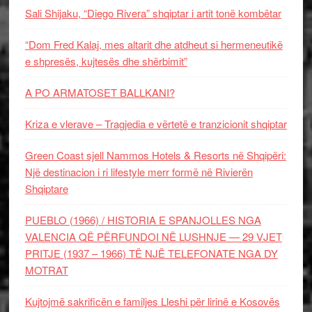
Sali Shijaku, “Diego Rivera” shqiptar i artit tonë kombëtar
“Dom Fred Kalaj, mes altarit dhe atdheut si hermeneutikë
e shpresës, kujtesës dhe shërbimit”
A PO ARMATOSET BALLKANI?
Kriza e vlerave – Tragjedia e vërtetë e tranzicionit shqiptar
Green Coast sjell Nammos Hotels & Resorts në Shqipëri:
Një destinacion i ri lifestyle merr formë në Rivierën
Shqiptare
PUEBLO (1966) / HISTORIA E SPANJOLLES NGA
VALENCIA QË PËRFUNDOI NË LUSHNJE — 29 VJET
PRITJE (1937 – 1966) TË NJË TELEFONATE NGA DY
MOTRAT
Kujtojmë sakrificën e familjes Lleshi për lirinë e Kosovës