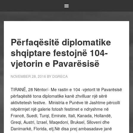
Përfaqësitë diplomatike
shqiptare festojnë 104-
vjetorin e Pavarësisë
NOVEMBER 28, 2016
BY
DGRECA
TIRANË, 28 Nëntor/- Me rastin e 104 -vjetorit të Pavarësisë
përfaqësitë tona diplomatike kanë zhvilluar një sërë
aktivitetesh festive.
Ministria e Punëve të Jashtme përcolli
nëpërmjet një galerie fotosh festimet e ndryshme në
Francë, Suedi, Turqi, Emirate, Itali, Kanada, Hollandë,
Greqi, Austri, Izrael, Maqedoni, Bruksel, Slloveni dhe
Danimarkë, Florida, etj.
Në disa prej ambasadave janë