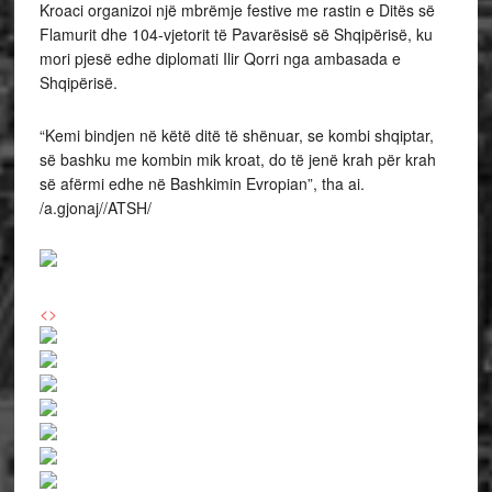
Kroaci organizoi një mbrëmje festive me rastin e Ditës së
Flamurit dhe 104-vjetorit të Pavarësisë së Shqipërisë, ku
mori pjesë edhe diplomati Ilir Qorri nga ambasada e
Shqipërisë.
“Kemi bindjen në këtë ditë të shënuar, se kombi shqiptar,
së bashku me kombin mik kroat, do të jenë krah për krah
së afërmi edhe në Bashkimin Evropian”, tha ai.
/a.gjonaj//ATSH/
<
>