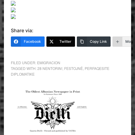
Share via:
Facebook
Twitter
Copy Link
More
FILED UNDER:
EMIGRACION
TAGGED WITH:
28 NENTORIN!
,
FESTOJNË
,
PERFAQESITE
DIPLOMATIKE