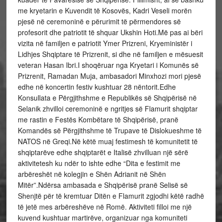
me kryetarin e Kuvendit të Kosovës, Kadri Veseli morën
pjesë në ceremoninë e përurimit të përmendores së
profesorit dhe patriotit të shquar Ukshin Hoti.Më pas ai bëri
vizita në familjen e patriotit Ymer Prizreni, Kryeministër i
Lidhjes Shqiptare të Prizrenit, si dhe në familjen e mësuesit
veteran Hasan Ibri.I shoqëruar nga Kryetari i Komunës së
Prizrenit, Ramadan Muja, ambasadori Minxhozi mori pjesë
edhe në koncertin festiv kushtuar 28 nëntorit.Edhe
Konsullata e Përgjithshme e Republikës së Shqipërisë në
Selanik zhvilloi ceremoninë e ngritjes së Flamurit shqiptar
me rastin e Festës Kombëtare të Shqipërisë, pranë
Komandës së Përgjithshme të Trupave të Dislokueshme të
NATOS në Greqi.Në këtë muaj festimesh të komunitetit të
shqiptarëve edhe shqiptarët e Italisë zhvilluan një sërë
aktivitetesh ku ndër to ishte edhe “Dita e festimit me
arbëreshët në kolegjin e Shën Adrianit në Shën
Mitër”.Ndërsa ambasada e Shqipërisë pranë Selisë së
Shenjtë për të kremtuar Ditën e Flamurit zgjodhi këtë radhë
të jetë mes arbëreshëve në Romë. Aktiviteti filloi me një
kuvend kushtuar martirëve, organizuar nga komuniteti