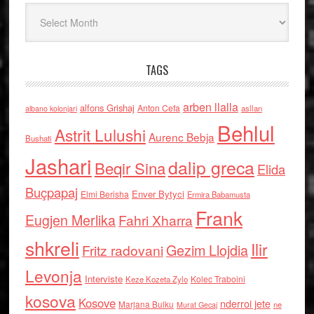
Arkiv
TAGS
arben llalla
alfons Grishaj
Anton Cefa
asllan
albano kolonjari
Behlul
Astrit Lulushi
Aurenc Bebja
Bushati
Jashari
dalip greca
Beqir Sina
Elida
Buçpapaj
Enver Bytyci
Elmi Berisha
Ermira Babamusta
Frank
Eugjen Merlika
Fahri Xharra
shkreli
Ilir
Gezim Llojdia
Fritz radovani
Levonja
Interviste
Kolec Traboini
Keze Kozeta Zylo
kosova
Kosove
nderroi jete
Marjana Bulku
ne
Murat Gecaj