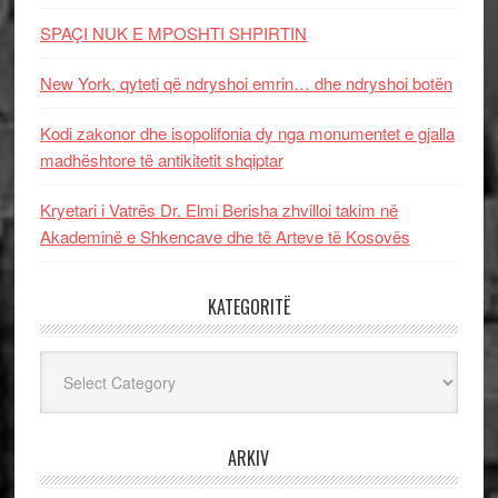
SPAÇI NUK E MPOSHTI SHPIRTIN
New York, qyteti që ndryshoi emrin… dhe ndryshoi botën
Kodi zakonor dhe isopolifonia dy nga monumentet e gjalla
madhështore të antikitetit shqiptar
Kryetari i Vatrës Dr. Elmi Berisha zhvilloi takim në
Akademinë e Shkencave dhe të Arteve të Kosovës
KATEGORITË
Kategoritë
ARKIV