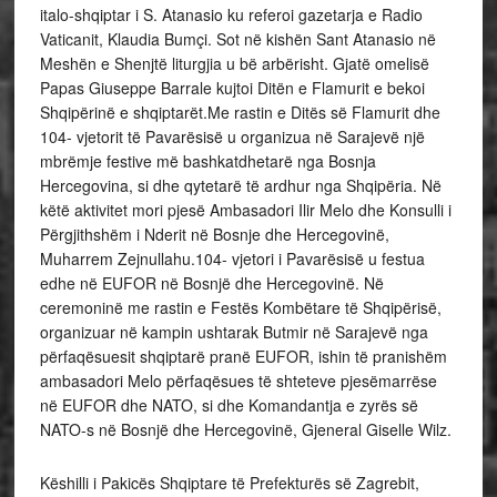
italo-shqiptar i S. Atanasio ku referoi gazetarja e Radio
Vaticanit, Klaudia Bumçi. Sot në kishën Sant Atanasio në
Meshën e Shenjtë liturgjia u bë arbërisht. Gjatë omelisë
Papas Giuseppe Barrale kujtoi Ditën e Flamurit e bekoi
Shqipërinë e shqiptarët.Me rastin e Ditës së Flamurit dhe
104- vjetorit të Pavarësisë u organizua në Sarajevë një
mbrëmje festive më bashkatdhetarë nga Bosnja
Hercegovina, si dhe qytetarë të ardhur nga Shqipëria. Në
këtë aktivitet mori pjesë Ambasadori Ilir Melo dhe Konsulli i
Përgjithshëm i Nderit në Bosnje dhe Hercegovinë,
Muharrem Zejnullahu.104- vjetori i Pavarësisë u festua
edhe në EUFOR në Bosnjë dhe Hercegovinë. Në
ceremoninë me rastin e Festës Kombëtare të Shqipërisë,
organizuar në kampin ushtarak Butmir në Sarajevë nga
përfaqësuesit shqiptarë pranë EUFOR, ishin të pranishëm
ambasadori Melo përfaqësues të shteteve pjesëmarrëse
në EUFOR dhe NATO, si dhe Komandantja e zyrës së
NATO-s në Bosnjë dhe Hercegovinë, Gjeneral Giselle Wilz.
Këshilli i Pakicës Shqiptare të Prefekturës së Zagrebit,