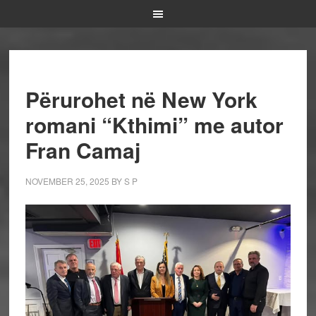
Përurohet në New York
romani “Kthimi” me autor
Fran Camaj
NOVEMBER 25, 2025
BY
S P