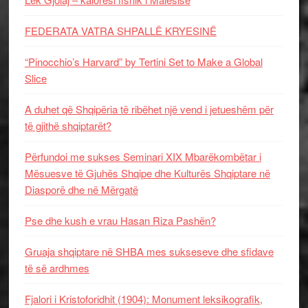
FEDERATA VATRA SHPALLË KRYESINË
“Pinocchio’s Harvard” by Tertini Set to Make a Global
Slice
A duhet që Shqipëria të ribëhet një vend i jetueshëm për
të gjithë shqiptarët?
Përfundoi me sukses Seminari XIX Mbarëkombëtar i
Mësuesve të Gjuhës Shqipe dhe Kulturës Shqiptare në
Diasporë dhe në Mërgatë
Pse dhe kush e vrau Hasan Riza Pashën?
Gruaja shqiptare në SHBA mes sukseseve dhe sfidave
të së ardhmes
Fjalori i Kristoforidhit (1904): Monument leksikografik,