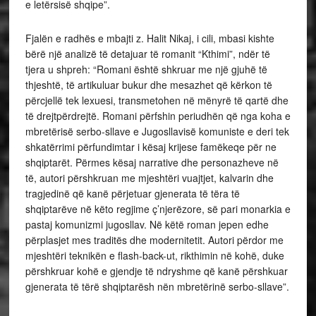
e letërsisë shqipe”.
Fjalën e radhës e mbajti z. Halit Nikaj, i cili, mbasi kishte
bërë një analizë të detajuar të romanit “Kthimi”, ndër të
tjera u shpreh: “Romani është shkruar me një gjuhë të
thjeshtë, të artikuluar bukur dhe mesazhet që kërkon të
përcjellë tek lexuesi, transmetohen në mënyrë të qartë dhe
të drejtpërdrejtë. Romani përfshin periudhën që nga koha e
mbretërisë serbo-sllave e Jugosllavisë komuniste e deri tek
shkatërrimi përfundimtar i kësaj krijese famëkeqe për ne
shqiptarët. Përmes kësaj narrative dhe personazheve në
të, autori përshkruan me mjeshtëri vuajtjet, kalvarin dhe
tragjedinë që kanë përjetuar gjenerata të tëra të
shqiptarëve në këto regjime ç’njerëzore, së pari monarkia e
pastaj komunizmi jugosllav. Në këtë roman jepen edhe
përplasjet mes traditës dhe modernitetit. Autori përdor me
mjeshtëri teknikën e flash-back-ut, rikthimin në kohë, duke
përshkruar kohë e gjendje të ndryshme që kanë përshkuar
gjenerata të tërë shqiptarësh nën mbretërinë serbo-sllave”.