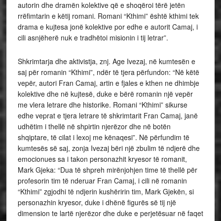
autorin dhe dramën kolektive që e shoqëroi tërë jetën
rrëfimtarin e këtij romani. Romani “Kthimi” është kthimi tek
drama e kujtesa jonë kolektive por edhe e autorit Camaj, i
cili asnjëherë nuk e tradhëtoi misionin i tij letrar”.
Shkrimtarja dhe aktivistja, znj. Age Ivezaj, në kumtesën e
saj për romanin “Kthimi”, ndër të tjera përfundon: “Në këtë
vepër, autori Fran Camaj, artin e fjales e kthen ne dhimbje
kolektive dhe në kujtesë, duke e bërë romanin një vepër
me vlera letrare dhe historike. Romani “Kthimi” sikurse
edhe veprat e tjera letrare të shkrimtarit Fran Camaj, janë
udhëtim i thellë në shpirtin njerëzor dhe në botën
shqiptare, të cilat i lexoj me kënaqesi”. Në përfundim të
kumtesës së saj, zonja Ivezaj bëri një zbulim të ndjerë dhe
emocionues sa i takon personazhit kryesor të romanit,
Mark Gjeka: “Dua të shpreh mirënjohjen time të thellë për
profesorin tim të nderuar Fran Camaj, i cili në romanin
“Kthimi” zgjodhi të ndjerin kushëririn tim, Mark Gjekën, si
personazhin kryesor, duke i dhënë figurës së tij një
dimension te lartë njerëzor dhe duke e perjetësuar në faqet