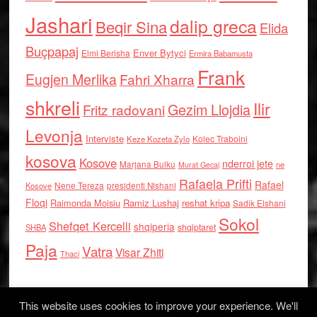
Jashari
dalip greca
Beqir Sina
Elida
Buçpapaj
Enver Bytyci
Elmi Berisha
Ermira Babamusta
Frank
Eugjen Merlika
Fahri Xharra
shkreli
Ilir
Gezim Llojdia
Fritz radovani
Levonja
Interviste
Kolec Traboini
Keze Kozeta Zylo
kosova
Kosove
nderroi jete
Marjana Bulku
ne
Murat Gecaj
Rafaela Prifti
Rafael
Nene Tereza
Kosove
presidenti Nishani
Floqi
Raimonda Moisiu
Ramiz Lushaj
reshat kripa
Sadik Elshani
Sokol
Shefqet Kercelli
shqiperia
shqiptaret
SHBA
Paja
Vatra
Visar Zhiti
Thaci
This website uses cookies to improve your experience. We'll