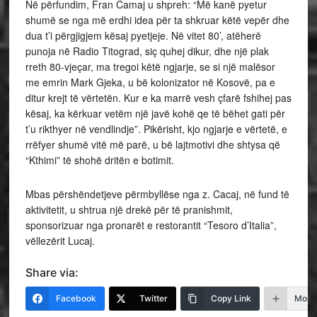
Në përfundim, Fran Camaj u shpreh: “Më kanë pyetur
shumë se nga më erdhi idea për ta shkruar këtë vepër dhe
dua t’i përgjigjem kësaj pyetjeje. Në vitet 80’, atëherë
punoja në Radio Titograd, siç quhej dikur, dhe një plak
rreth 80-vjeçar, ma tregoi këtë ngjarje, se si një malësor
me emrin Mark Gjeka, u bë kolonizator në Kosovë, pa e
ditur krejt të vërtetën. Kur e ka marrë vesh çfarë fshihej pas
kësaj, ka kërkuar vetëm një javë kohë qe të bëhet gati për
t’u rikthyer në vendlindje”. Pikërisht, kjo ngjarje e vërtetë, e
rrëfyer shumë vitë më parë, u bë lajtmotivi dhe shtysa që
“Kthimi” të shohë dritën e botimit.
Mbas përshëndetjeve përmbyllëse nga z. Cacaj, në fund të
aktivitetit, u shtrua një drekë për të pranishmit,
sponsorizuar nga pronarët e restorantit “Tesoro d’Italia”,
vëllezërit Lucaj.
Share via:
Facebook
Twitter
Copy Link
More