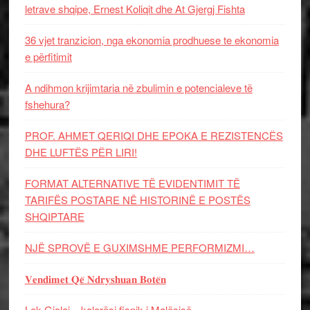
letrave shqipe, Ernest Koliqit dhe At Gjergj Fishta
36 vjet tranzicion, nga ekonomia prodhuese te ekonomia
e përfitimit
A ndihmon krijimtaria në zbulimin e potencialeve të
fshehura?
PROF. AHMET QERIQI DHE EPOKA E REZISTENCЁS
DHE LUFTЁS PЁR LIRI!
FORMAT ALTERNATIVE TË EVIDENTIMIT TË
TARIFËS POSTARE NË HISTORINË E POSTËS
SHQIPTARE
NJË SPROVË E GUXIMSHME PERFORMIZMI…
𝐕𝐞𝐧𝐝𝐢𝐦𝐞𝐭 𝐐𝐞̈ 𝐍𝐝𝐫𝐲𝐬𝐡𝐮𝐚𝐧 𝐁𝐨𝐭𝐞̈𝐧
Lek Gjolaj – kalorësi fisnik i Malësisë