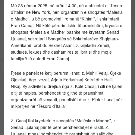
Më 23 nëntor 2025, në orën 14:00, në ambientet e “Tesoro
d’Italia” në New York, nën organizimin e shoqatës “Malësia
e Madhe”, u bë promovimi i romanit “Kthimi”, i shkrimtarit
Fran Camaj. Në këtë përurim ishin të pranishëm, kryesia e
shoqatës “Malësia e Madhe” bashkë me kryetarin Senad
Ljulanaj, sekretari i Shoqatës së Shkrimtarëve Shqiptaro-
Amerikanë, prof.dr. Bexhet Asani, z. Gjeladin Zeneli,
studiues, lexues dhe dashamirës të librit si dhe miq e
familjarë të autorit Fran Camaj.
Pjesë e panelit të këtij përurimi ishin: z. Mëhill Velaj, Gjeke
Gjolekaj, Age Ivezaj, Arjeta Ferlushkaj Kotrri dhe Halit
Nikaj. Ky aktivitet u drejtua nga z. Kolë Cacaj, i cili në fjalën
e tij të hapjes, përshëndeti të gjithë të pranishmit,
organizatorët në veçanti, panelistët dhe z. Pjeter Lucaj për
mikpritjen në “Tesoro d’Italia”.
Z. Cacaj ftoi kryetarin e shoqatës “Malësia e Madhe”, z.
Senad Ljulanaj për të bërë përshëndetjet e rastit. Z.
Ljulanaj, mbasi përshëndeti të pranishmit në sallë dhe