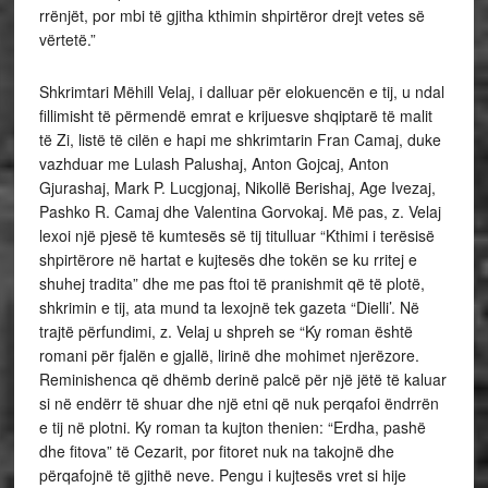
rrënjët, por mbi të gjitha kthimin shpirtëror drejt vetes së
vërtetë.”
Shkrimtari Mëhill Velaj, i dalluar për elokuencën e tij, u ndal
fillimisht të përmendë emrat e krijuesve shqiptarë të malit
të Zi, listë të cilën e hapi me shkrimtarin Fran Camaj, duke
vazhduar me Lulash Palushaj, Anton Gojcaj, Anton
Gjurashaj, Mark P. Lucgjonaj, Nikollë Berishaj, Age Ivezaj,
Pashko R. Camaj dhe Valentina Gorvokaj. Më pas, z. Velaj
lexoi një pjesë të kumtesës së tij titulluar “Kthimi i terësisë
shpirtërore në hartat e kujtesës dhe tokën se ku rritej e
shuhej tradita” dhe me pas ftoi të pranishmit që të plotë,
shkrimin e tij, ata mund ta lexojnë tek gazeta “Dielli’. Në
trajtë përfundimi, z. Velaj u shpreh se “Ky roman është
romani për fjalën e gjallë, lirinë dhe mohimet njerëzore.
Reminishenca që dhëmb derinë palcë për një jëtë të kaluar
si në endërr të shuar dhe një etni që nuk perqafoi ëndrrën
e tij në plotni. Ky roman ta kujton thenien: “Erdha, pashë
dhe fitova” të Cezarit, por fitoret nuk na takojnë dhe
përqafojnë të gjithë neve. Pengu i kujtesës vret si hije