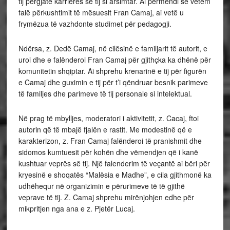
tij pergjatë karrierës së tij si arsimtar. Ai përmendi se vetëm
falë përkushtimit të mësuesit Fran Camaj, ai vetë u
frymëzua të vazhdonte studimet për pedagogji.
Ndërsa, z. Dedë Camaj, në cilësinë e familjarit të autorit, e
uroi dhe e falënderoi Fran Camaj për gjithçka ka dhënë për
komunitetin shqiptar. Ai shprehu krenarinë e tij për figurën
e Camaj dhe guximin e tij për t’i qëndruar besnik parimeve
të familjes dhe parimeve të tij personale si intelektual.
Në prag të mbylljes, moderatori i aktivitetit, z. Cacaj, ftoi
autorin që të mbajë fjalën e rastit. Me modestinë që e
karakterizon, z. Fran Camaj falënderoi të pranishmit dhe
sidomos kumtuesit për kohën dhe vëmendjen që i kanë
kushtuar veprës së tij. Një falenderim të veçantë ai bëri për
kryesinë e shoqatës “Malësia e Madhe”, e cila gjithmonë ka
udhëhequr në organizimin e përurimeve të të gjithë
veprave të tij. Z. Camaj shprehu mirënjohjen edhe për
mikpritjen nga ana e z. Pjetër Lucaj.