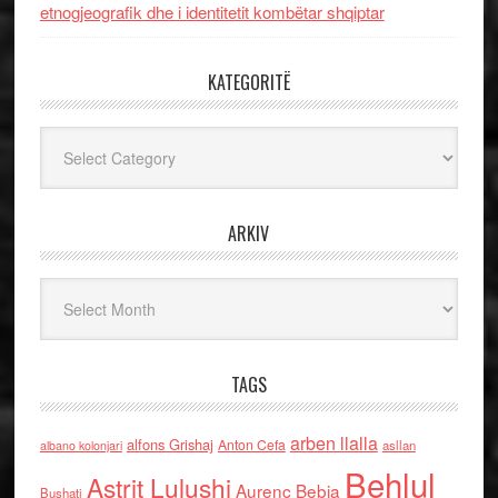
etnogjeografik dhe i identitetit kombëtar shqiptar
KATEGORITË
Kategoritë
ARKIV
Arkiv
TAGS
arben llalla
alfons Grishaj
Anton Cefa
asllan
albano kolonjari
Behlul
Astrit Lulushi
Aurenc Bebja
Bushati