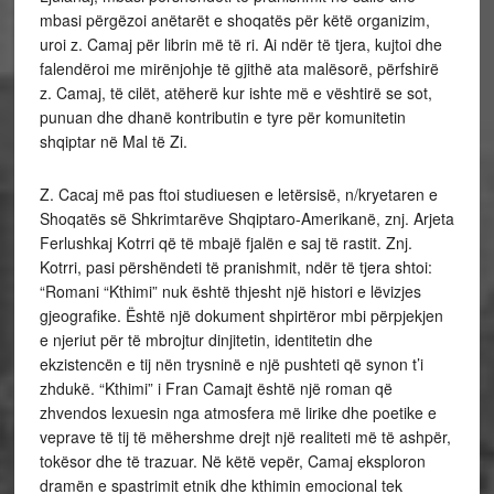
mbasi përgëzoi anëtarët e shoqatës për këtë organizim,
uroi z. Camaj për librin më të ri. Ai ndër të tjera, kujtoi dhe
falendëroi me mirënjohje të gjithë ata malësorë, përfshirë
z. Camaj, të cilët, atëherë kur ishte më e vështirë se sot,
punuan dhe dhanë kontributin e tyre për komunitetin
shqiptar në Mal të Zi.
Z. Cacaj më pas ftoi studiuesen e letërsisë, n/kryetaren e
Shoqatës së Shkrimtarëve Shqiptaro-Amerikanë, znj. Arjeta
Ferlushkaj Kotrri që të mbajë fjalën e saj të rastit. Znj.
Kotrri, pasi përshëndeti të pranishmit, ndër të tjera shtoi:
“Romani “Kthimi” nuk është thjesht një histori e lëvizjes
gjeografike. Është një dokument shpirtëror mbi përpjekjen
e njeriut për të mbrojtur dinjitetin, identitetin dhe
ekzistencën e tij nën trysninë e një pushteti që synon t’i
zhdukë. “Kthimi” i Fran Camajt është një roman që
zhvendos lexuesin nga atmosfera më lirike dhe poetike e
veprave të tij të mëhershme drejt një realiteti më të ashpër,
tokësor dhe të trazuar. Në këtë vepër, Camaj eksploron
dramën e spastrimit etnik dhe kthimin emocional tek