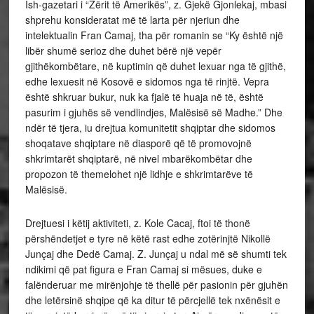
Ish-gazetari i “Zërit të Amerikës”, z. Gjekë Gjonlekaj, mbasi
shprehu konsideratat më të larta për njeriun dhe
intelektualin Fran Camaj, tha për romanin se “Ky është një
libër shumë serioz dhe duhet bërë një vepër
gjithëkombëtare, në kuptimin që duhet lexuar nga të gjithë,
edhe lexuesit në Kosovë e sidomos nga të rinjtë. Vepra
është shkruar bukur, nuk ka fjalë të huaja në të, është
pasurim i gjuhës së vendlindjes, Malësisë së Madhe.” Dhe
ndër të tjera, iu drejtua komunitetit shqiptar dhe sidomos
shoqatave shqiptare në diasporë që të promovojnë
shkrimtarët shqiptarë, në nivel mbarëkombëtar dhe
propozon të themelohet një lidhje e shkrimtarëve të
Malësisë.
Drejtuesi i këtij aktiviteti, z. Kole Cacaj, ftoi të thonë
përshëndetjet e tyre në këtë rast edhe zotërinjtë Nikollë
Junçaj dhe Dedë Camaj. Z. Junçaj u ndal më së shumti tek
ndikimi që pat figura e Fran Camaj si mësues, duke e
falënderuar me mirënjohje të thellë për pasionin për gjuhën
dhe letërsinë shqipe që ka ditur të përcjellë tek nxënësit e