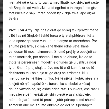
njeh atë që e ka torturuar. E megjithatë nuk shikojmë raste
në Shqipëri që vetë viktima të ngrihet e ta tregojë me gisht
torturuesin e saj? Përse ndodh kjo? Nga frika, apo diçka
tjetër?
Prof. Lori Amy:
Një nga gjërat që shikoj tek njerëzit me të
cilët flas në Shqipëri është forca e tyre shpirtërore. Këta
janë njerëz që kanë vuajtur në mënyrë të tmerrshme. Por
shumë prej tyre, siç ma kanë thënë edhe vetë, kanë
vendosur të mos hakmerren. Shumë prej tyre besojnë se
të hakmerresh, për shembull me akte dhune, kjo do të
thotë të përsërisësh modelin e dhunës që u ushtrua ndaj
tyre. Shumë prej shqiptarëve me të cilët kam folur do të
dëshironin të kishin një rrugë drejt së ardhmes. Nuk
mendoj se është thjesht frika. Në të njëjtën kohë, nëse ata
jetojnë në një hapësirë kulturore, ku simbolet e kësaj
dhune vazhdojnë, siç është edhe rasti i bunkerit, ose rasti i
medaljeve për njerëzit që ishin pjesë e asaj shtypjeje,
atëherë çfarë mund të presim tjetër përveçse më shumë
zemërim dhe më shumë dhimbje që del në sipërfaqe?