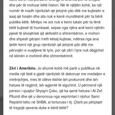
dhe për të mohuar këtë histori. Në të njëjtën kohë, ka një
numër të madh njerëzish që jetojnë çdo ditë me kujtesën e
asaj që hoqën dhe ata nuk e kanë mundësinë për ta bërë
publike këtë. Mirëpo ne sot nuk e kemi luksin për ta lënë
këtë kujtesë të humbasë, sepse nga njëra anë kemi njërën
pjesë të shoqërisë që aktivisht e shtrembëron, e mohon
dhe shpesh gënjen rreth kësaj kujtese, ndërsa nga ana
tjetër kemi një grup njerëzish që jetojnë çdo ditë me
përvojën e vuajtjeve të tyre, por që zëri i tyre nuk dëgjohet
në klimën e mohimit dhe shtrembërimit.
Zëri i Amerikës:
Jo shumë kohë më parë u publikua në
media një listë e gjatë njerëzish të dekoruar me medaljen e
mirënjohjes, mes të cilëve kishte ish-prokurorë dhe ish-
hetues të regjimit, ish-agjentë të sigurimit. U përmend një
person i quajtur Shyqyri Çoku, që ka qenë hetues i At Zef
Pllumit dhe që u denoncua nga veprimtari i njohur Sami
Repishti këtu në SHBA, si torturues i tij. Çfarë po përpiqet
të tregojë qeveria duke e bërë këtë?