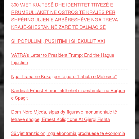
300 VJET KUJTESË DHE IDENTITET-TRYEZË E
RRUMBULLAKËT NË OSTROS TË KRAJËS PËR
SHPËRNGULJEN E ARBËRESHËVE NGA TREVA
KRAJË-SHESTAN NË ZARË TË DALMACISË
SHPOPULLIMI, PUSHTIMI I SHEKULLIT XXI
VATRA’s Letter to President Trump: End the Hague
Injustice
Nga Tirana në Kukaj për të parë “Lahuta e Malësisë”
Kardinali Ernest Simoni rikthehet si dëshmitar në Burgun
e Spaçit
Dom Ndre Mjeda, sipas dy figurave monumentale të
letrave shqipe, Ernest Koliqit dhe At Gjergj Fishta
36 vjet tranzicion, nga ekonomia prodhuese te ekonomia