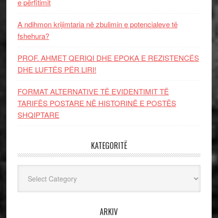
e përfitimit
A ndihmon krijimtaria në zbulimin e potencialeve të
fshehura?
PROF. AHMET QERIQI DHE EPOKA E REZISTENCЁS
DHE LUFTЁS PЁR LIRI!
FORMAT ALTERNATIVE TË EVIDENTIMIT TË
TARIFËS POSTARE NË HISTORINË E POSTËS
SHQIPTARE
KATEGORITË
Kategoritë
ARKIV