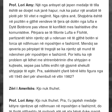
Prof. Lori Amy:
Një nga arësyet që jepen medalje të tilla
është se dosjet nuk janë hapur, nuk ka patur një analizë të
plotë për 50 vitet e regjimit. Nga njëra anë, Shqipëria është
në pozitën e gjithë vendeve të tjera që dolën nga lufta e
Dytë Botërore pas viteve të konfliktit mes fashistëve dhe
komunistëve. Përpara se të fillonte Lufta e Ftohtë,
partizanët ishin njerëz që u nderuan në të gjithë botën si
forca që ndihmuan në mposhtjen e fashizmit. Mendoj se
qeveria po përpiqet të tregojë se ka njerëz që mund të
nderohen për mposhtjen e fashizmit. Por këtu ka një
problem që lidhet me shtrembërimin dhe shtypjen e
kujtesës, sepse pas luftës erdhi një gjysmë shekulli
shtypjeje të egër. Pra, saktësisht çfarë bënë këto figura nga
viti 1945 deri për shembull në vitin 1982?
Zëri i Amerikës:
Kjo nuk thuhet.
Prof. Lori Amy:
Kjo nuk thuhet. Pra, t’u japësh medalje
këtyre njerëzve që ndihmuan në mposhtjen e fashizmit, do
të thotë gjithashtu të mohosh atë që ata bënë duke marrë