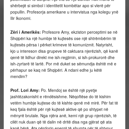
shërbejë si simbol i identitetit kombëtar apo si vlerë për
popullin. Profesorja amerikane u intervistua nga kolegu ynë
Ilir Ikonomi.
Zëri i Amerikës:
Profesore Amy, ekziston perceptimi se në
Shqipëri ka një humbje të kujtesës ose një shtrëmbërim të
kujtesës përsa i përket krimeve të komunizmit. Natyrisht,
kjo u intereson disa grupeve të caktuara njerëzish, që kanë
qenë të lidhur direkt me ish-regjimin, si ish-prokurorë dhe
ish-zyrtarë të lartë. Por më duket se sëmundja është më e
përhapur se kaq në Shqipëri. A ndani edhe ju këtë
mendim?
Prof. Lori Amy:
Po. Mendoj se është një pyetje
jashtëzakonisht e rëndësishme. Nëqoftëse do të kishim
vetëm humbje kujtese do të kishte qenë më mirë. Për fat të
keq fjala është për një kujtesë aktive që po shtypet në
mënyrë brutale. Nga njëra anë, kemi një grup njerëzish, të
cilët nuk duan që të dalin në dritë disa nga gjërat që ata
kanë bërë. Ata përdorin energji të shumta për të shtypur