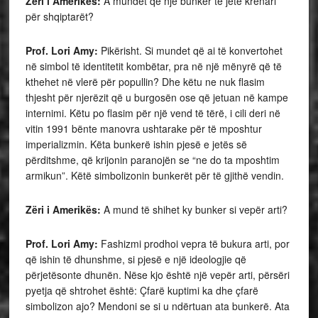
Zëri i Amerikës:
A mundet që një bunker të jetë krenari
për shqiptarët?
Prof. Lori Amy:
Pikërisht. Si mundet që ai të konvertohet
në simbol të identitetit kombëtar, pra në një mënyrë që të
kthehet në vlerë për popullin? Dhe këtu ne nuk flasim
thjesht për njerëzit që u burgosën ose që jetuan në kampe
internimi. Këtu po flasim për një vend të tërë, i cili deri në
vitin 1991 bënte manovra ushtarake për të mposhtur
imperializmin. Këta bunkerë ishin pjesë e jetës së
përditshme, që krijonin paranojën se “ne do ta mposhtim
armikun”. Këtë simbolizonin bunkerët për të gjithë vendin.
Zëri i Amerikës:
A mund të shihet ky bunker si vepër arti?
Prof. Lori Amy:
Fashizmi prodhoi vepra të bukura arti, por
që ishin të dhunshme, si pjesë e një ideologjie që
përjetësonte dhunën. Nëse kjo është një vepër arti, përsëri
pyetja që shtrohet është: Çfarë kuptimi ka dhe çfarë
simbolizon ajo? Mendoni se si u ndërtuan ata bunkerë. Ata