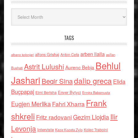
Arkiv
TAGS
arben llalla
alfons Grishaj
Anton Cefa
asllan
albano kolonjari
Behlul
Astrit Lulushi
Aurenc Bebja
Bushati
Jashari
dalip greca
Beqir Sina
Elida
Buçpapaj
Enver Bytyci
Elmi Berisha
Ermira Babamusta
Frank
Eugjen Merlika
Fahri Xharra
shkreli
Ilir
Gezim Llojdia
Fritz radovani
Levonja
Interviste
Kolec Traboini
Keze Kozeta Zylo