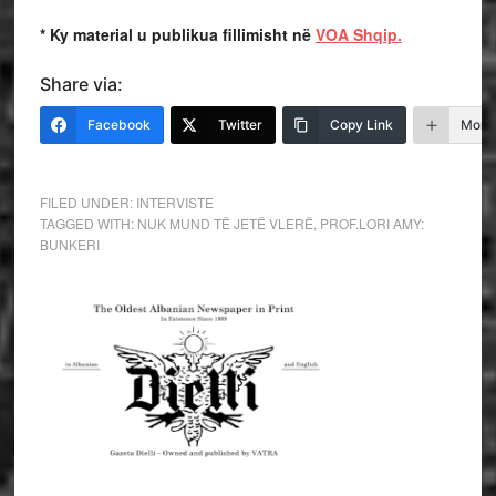
* Ky material u publikua fillimisht në
VOA Shqip.
Share via:
Facebook
Twitter
Copy Link
More
FILED UNDER:
INTERVISTE
TAGGED WITH:
NUK MUND TË JETË VLERË
,
PROF.LORI AMY:
BUNKERI