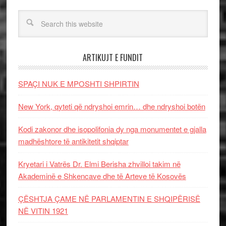
ARTIKUJT E FUNDIT
SPAÇI NUK E MPOSHTI SHPIRTIN
New York, qyteti që ndryshoi emrin… dhe ndryshoi botën
Kodi zakonor dhe isopolifonia dy nga monumentet e gjalla
madhështore të antikitetit shqiptar
Kryetari i Vatrës Dr. Elmi Berisha zhvilloi takim në
Akademinë e Shkencave dhe të Arteve të Kosovës
ÇËSHTJA ÇAME NË PARLAMENTIN E SHQIPËRISË
NË VITIN 1921