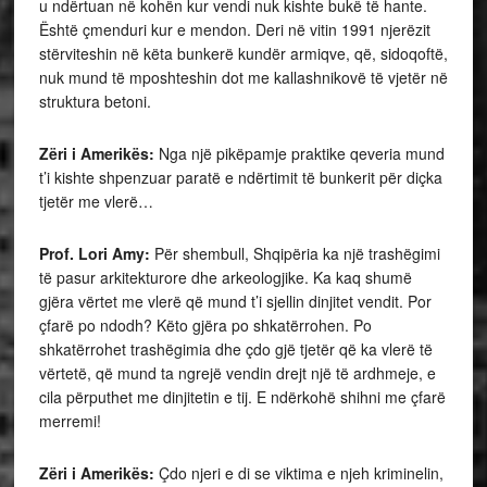
u ndërtuan në kohën kur vendi nuk kishte bukë të hante.
Është çmenduri kur e mendon. Deri në vitin 1991 njerëzit
stërviteshin në këta bunkerë kundër armiqve, që, sidoqoftë,
nuk mund të mposhteshin dot me kallashnikovë të vjetër në
struktura betoni.
Zëri i Amerikës:
Nga një pikëpamje praktike qeveria mund
t’i kishte shpenzuar paratë e ndërtimit të bunkerit për diçka
tjetër me vlerë…
Prof. Lori Amy:
Për shembull, Shqipëria ka një trashëgimi
të pasur arkitekturore dhe arkeologjike. Ka kaq shumë
gjëra vërtet me vlerë që mund t’i sjellin dinjitet vendit. Por
çfarë po ndodh? Këto gjëra po shkatërrohen. Po
shkatërrohet trashëgimia dhe çdo gjë tjetër që ka vlerë të
vërtetë, që mund ta ngrejë vendin drejt një të ardhmeje, e
cila përputhet me dinjitetin e tij. E ndërkohë shihni me çfarë
merremi!
Zëri i Amerikës:
Çdo njeri e di se viktima e njeh kriminelin,