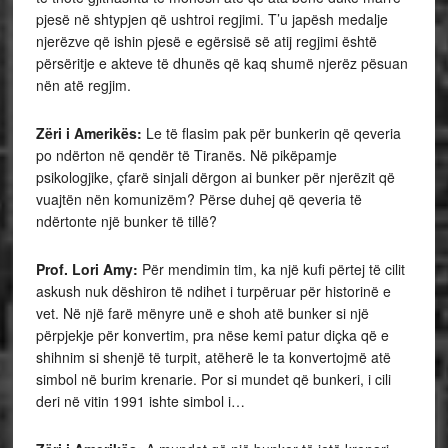
pjesë në shtypjen që ushtroi regjimi. T’u japësh medalje
njerëzve që ishin pjesë e egërsisë së atij regjimi është
përsëritje e akteve të dhunës që kaq shumë njerëz pësuan
nën atë regjim.
Zëri i Amerikës:
Le të flasim pak për bunkerin që qeveria
po ndërton në qendër të Tiranës. Në pikëpamje
psikologjike, çfarë sinjali dërgon ai bunker për njerëzit që
vuajtën nën komunizëm? Përse duhej që qeveria të
ndërtonte një bunker të tillë?
Prof. Lori Amy:
Për mendimin tim, ka një kufi përtej të cilit
askush nuk dëshiron të ndihet i turpëruar për historinë e
vet. Në një farë mënyre unë e shoh atë bunker si një
përpjekje për konvertim, pra nëse kemi patur diçka që e
shihnim si shenjë të turpit, atëherë le ta konvertojmë atë
simbol në burim krenarie. Por si mundet që bunkeri, i cili
deri në vitin 1991 ishte simbol i…