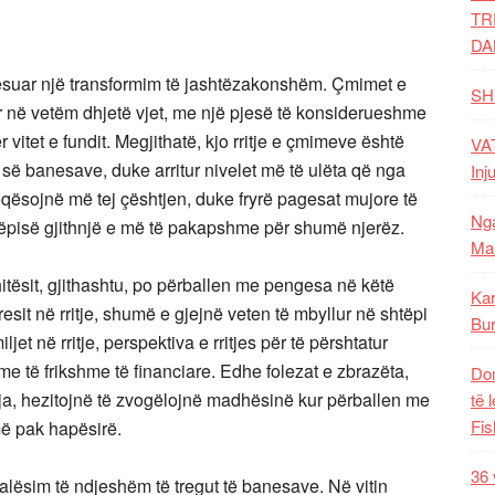
TR
DA
pësuar një transformim të jashtëzakonshëm. Çmimet e
SH
uar në vetëm dhjetë vjet, me një pjesë të konsiderueshme
 vitet e fundit. Megjithatë, kjo rritje e çmimeve është
VAT
 së banesave, duke arritur nivelet më të ulëta që nga
Inj
keqësojnë më tej çështjen, duke fryrë pagesat mujore të
Nga
ëpisë gjithnjë e më të pakapshme për shumë njerëz.
Mal
hitësit, gjithashtu, po përballen me pengesa në këtë
Kar
it në rritje, shumë e gjejnë veten të mbyllur në shtëpi
Bur
jet në rritje, perspektiva e rritjes për të përshtatur
me të frikshme të financiare. Edhe folezat e zbrazëta,
Dom
leja, hezitojnë të zvogëlojnë madhësinë kur përballen me
të 
Fis
ë pak hapësirë.
36 
alësim të ndjeshëm të tregut të banesave. Në vitin