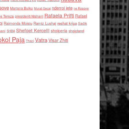
sove
nderroi jete
Marjana Bulku
ne Kosove
Murat Gecaj
Rafaela Prifti
Rafael
e Tereza
presidenti Nishani
qi
Raimonda Moisiu
Ramiz Lushaj
reshat kripa
Sadik
Shefqet Kercelli
shqiperia
hani
shqiptaret
SHBA
kol Paja
Vatra
Visar Zhiti
Thaci