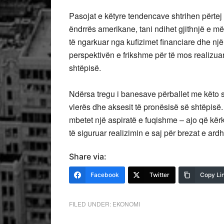
Pasojat e këtyre tendencave shtrihen përtej
ëndrrës amerikane, tani ndihet gjithnjë e më
të ngarkuar nga kufizimet financiare dhe n
perspektivën e frikshme për të mos realizuar
shtëpisë.
Ndërsa tregu i banesave përballet me këto sf
vlerës dhe aksesit të pronësisë së shtëpisë.
mbetet një aspiratë e fuqishme – ajo që kë
të siguruar realizimin e saj për brezat e ar
Share via:
Facebook
Twitter
Copy Li
FILED UNDER:
EKONOMI