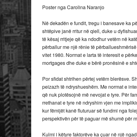
Poster nga Carolina Naranjo
Në
dekadën e fundit, tregu i banesave ka 
shtëpive janë rritur në qiell, duke u dyfish
të kësaj rritjeje që ka ndodhur vetëm në katër
përballur me një rënie të përballueshmërisë
vitet 1980. Normat e larta të interesit e për
mortgages dhe duke e bërë pronësinë e sht
Por sfidat shtrihen përtej vetëm blerësve. S
peizazh të ndryshueshëm. Me normat e interes
që nuk plotësojnë më nevojat e tyre. Për famil
rrethanat e tyre në ndryshim vjen me impliki
kur fëmijët kanë fluturuar së fundmi nga fo
perspektivën për të paguar më shumë për m
Kulmi i këtyre faktorëve ka çuar në një ngad