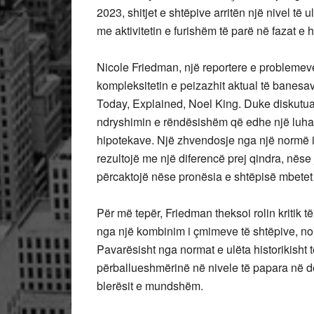
2023, shitjet e shtëpive arritën një nivel të 
me aktivitetin e furishëm të parë në fazat 
Nicole Friedman, një reportere e problemeve 
kompleksitetin e peizazhit aktual të banesa
Today, Explained, Noel King. Duke diskutuar
ndryshimin e rëndësishëm që edhe një luhat
hipotekave. Një zhvendosje nga një normë in
rezultojë me një diferencë prej qindra, nës
përcaktojë nëse pronësia e shtëpisë mbetet
Për më tepër, Friedman theksoi rolin kritik 
nga një kombinim i çmimeve të shtëpive, no
Pavarësisht nga normat e ulëta historikisht t
përballueshmërinë në nivele të papara në 
blerësit e mundshëm.