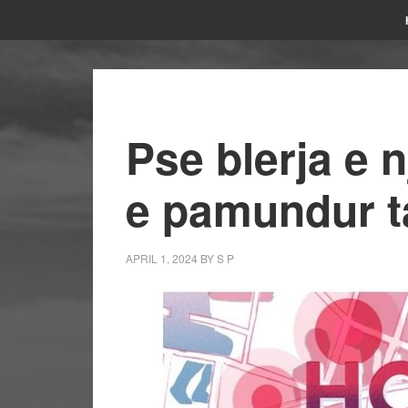
Pse blerja e 
e pamundur t
APRIL 1, 2024
BY
S P