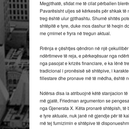
Megjithatë, sfidat me të cilat përballen blerë
Pavarësisht uljes së kërkesës për shkak të n
treg është ulur gjithashtu. Shumë shitës po
shtëpitë e tyre, duke mos dashur të heqin d
me çmimet e fryra në tregun aktual.
Rrënja e çështjes qëndron në një çekuilibë
ndërtimeve të reja, e përkeqësuar nga ndër
nga pasojat e krizës financiare, e ka lënë tre
tradicional i pronësisë së shtëpive, i karak
fillestare dhe pronave më të mëdha, është n
Ndërsa disa ia atribuojnë këtë stanjacion t
më gjatë, Friedman argumenton se pengesa e v
nga Gjenerata X. Këta pronarë shtëpish, të 
e tyre aktuale, nuk janë në gjendje për të k
më tej furnizimin e shtëpive të disponueshm