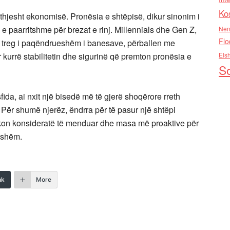
Ko
 thjesht ekonomisë. Pronësia e shtëpisë, dikur sinonim i
 e paarritshme për brezat e rinj. Millennials dhe Gen Z,
Nen
Flo
jë treg i paqëndrueshëm i banesave, përballen me
 kurrë stabilitetin dhe sigurinë që premton pronësia e
Els
So
ida, ai nxit një bisedë më të gjerë shoqërore rreth
 Për shumë njerëz, ëndrra për të pasur një shtëpi
rkon konsideratë të menduar dhe masa më proaktive për
dhshëm.
nk
More