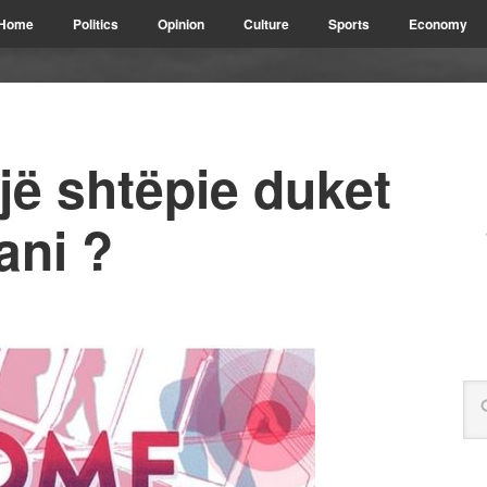
Home
Politics
Opinion
Culture
Sports
Economy
një shtëpie duket
ani ?