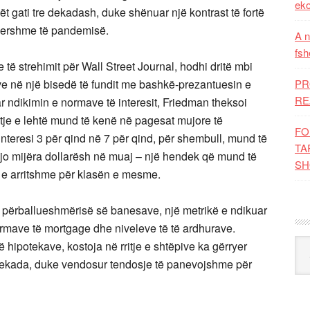
eko
ulët gati tre dekadash, duke shënuar një kontrast të fortë
e hershme të pandemisë.
A n
fsh
të strehimit për Wall Street Journal, hodhi dritë mbi
ve në një bisedë të fundit me bashkë-prezantuesin e
PR
RE
 ndikimin e normave të interesit, Friedman theksoi
je e lehtë mund të kenë në pagesat mujore të
FO
teresi 3 për qind në 7 për qind, për shembull, mund të
TA
e jo mijëra dollarësh në muaj – një hendek që mund të
SH
 e arritshme për klasën e mesme.
të përballueshmërisë së banesave, një metrikë e ndikuar
rmave të mortgage dhe niveleve të të ardhurave.
Kat
ë hipotekave, kostoja në rritje e shtëpive ka gërryer
dekada, duke vendosur tendosje të panevojshme për