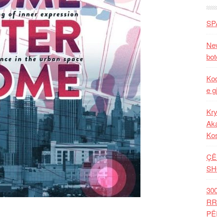
SP
New
bot
Kod
e g
Kry
Aka
Ko
ÇË
SH
30
RR
PË