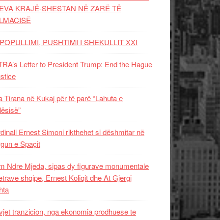
EVA KRAJË-SHESTAN NË ZARË TË
LMACISË
POPULLIMI, PUSHTIMI I SHEKULLIT XXI
RA’s Letter to President Trump: End the Hague
ustice
 Tirana në Kukaj për të parë “Lahuta e
ësisë”
dinali Ernest Simoni rikthehet si dëshmitar në
gun e Spaçit
 Ndre Mjeda, sipas dy figurave monumentale
letrave shqipe, Ernest Koliqit dhe At Gjergj
hta
vjet tranzicion, nga ekonomia prodhuese te