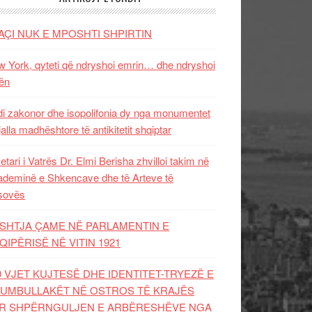
AÇI NUK E MPOSHTI SHPIRTIN
 York, qyteti që ndryshoi emrin… dhe ndryshoi
ën
i zakonor dhe isopolifonia dy nga monumentet
jalla madhështore të antikitetit shqiptar
etari i Vatrës Dr. Elmi Berisha zhvilloi takim në
deminë e Shkencave dhe të Arteve të
sovës
SHTJA ÇAME NË PARLAMENTIN E
QIPËRISË NË VITIN 1921
0 VJET KUJTESË DHE IDENTITET-TRYEZË E
UMBULLAKËT NË OSTROS TË KRAJËS
R SHPËRNGULJEN E ARBËRESHËVE NGA