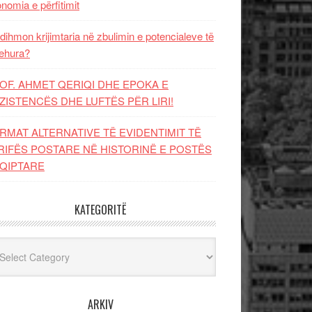
nomia e përfitimit
dihmon krijimtaria në zbulimin e potencialeve të
ehura?
OF. AHMET QERIQI DHE EPOKA E
ZISTENCЁS DHE LUFTЁS PЁR LIRI!
RMAT ALTERNATIVE TË EVIDENTIMIT TË
RIFËS POSTARE NË HISTORINË E POSTËS
QIPTARE
KATEGORITË
egoritë
ARKIV