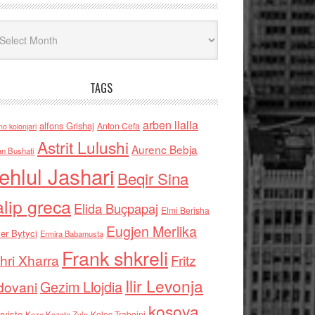
iv
TAGS
arben llalla
alfons Grishaj
Anton Cefa
no kolonjari
Astrit Lulushi
Aurenc Bebja
an Bushati
ehlul Jashari
Beqir Sina
alip greca
Elida Buçpapaj
Elmi Berisha
Eugjen Merlika
er Bytyci
Ermira Babamusta
Frank shkreli
hri Xharra
Fritz
Ilir Levonja
Gezim Llojdia
dovani
kosova
rviste
Kolec Traboini
Keze Kozeta Zylo