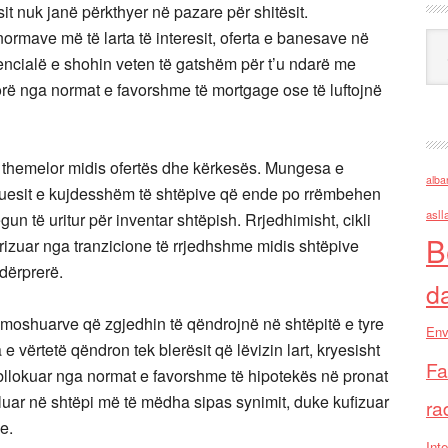
sit nuk janë përkthyer në pazare për shitësit.
ormave më të larta të interesit, oferta e banesave në
Ark
tencialë e shohin veten të gatshëm për t’u ndarë me
orë nga normat e favorshme të mortgage ose të luftojnë
r themelor midis ofertës dhe kërkesës. Mungesa e
alba
tuesit e kujdesshëm të shtëpive që ende po rrëmbehen
asll
gun të uritur për inventar shtëpish. Rrjedhimisht, cikli
B
terizuar nga tranzicione të rrjedhshme midis shtëpive
dërprerë.
d
ë moshuarve që zgjedhin të qëndrojnë në shtëpitë e tyre
Env
ërtetë qëndron tek blerësit që lëvizin lart, kryesisht
Fa
bllokuar nga normat e favorshme të hipotekës në pronat
aluar në shtëpi më të mëdha sipas synimit, duke kufizuar
ra
e.
Inte