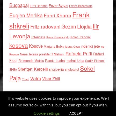
Buçpapaj
Enver Bytyci
Elmi Berisha
Ermira Babamusta
Frank
Eugjen Merlika
Fahri Xharra
shkreli
Ilir
Gezim Llojdia
Fritz radovani
Levonja
Interviste
Kolec Traboini
Keze Kozeta Zylo
kosova
Kosove
nderroi jete
Marjana Bulku
ne
Murat Gecaj
Rafaela Prifti
Rafael
Nene Tereza
Kosove
presidenti Nishani
Floqi
Raimonda Moisiu
Ramiz Lushaj
reshat kripa
Sadik Elshani
Sokol
Shefqet Kercelli
shqiperia
shqiptaret
SHBA
Paja
Vatra
Visar Zhiti
Thaci
This website uses cookies to improve your experience. We'll
assume you're ok with this, but you can opt-out if you wish.
Cookie settings
Log in
ACCEPT