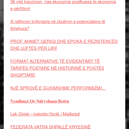
36 vjet tranzicion, nga ekonomia prodhuese te ekonomia
e përfitimit
A ndihmon krijimtaria në zbulimin e potencialeve të
fshehura?
PROF. AHMET QERIQI DHE EPOKA E REZISTENCЁS
DHE LUFTЁS PЁR LIRI!
FORMAT ALTERNATIVE TË EVIDENTIMIT TË
TARIFËS POSTARE NË HISTORINË E POSTËS
SHQIPTARE
NJË SPROVË E GUXIMSHME PERFORMIZMI…
𝐕𝐞𝐧𝐝𝐢𝐦𝐞𝐭 𝐐𝐞̈ 𝐍𝐝𝐫𝐲𝐬𝐡𝐮𝐚𝐧 𝐁𝐨𝐭𝐞̈𝐧
Lek Gjolaj – kalorësi fisnik i Malësisë
FEDERATA VATRA SHPALLË KRYESINË