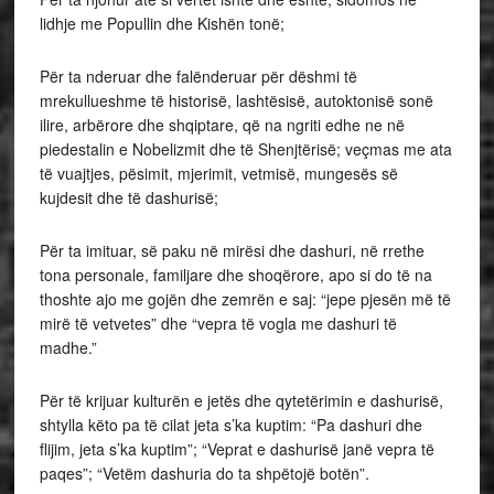
lidhje me Popullin dhe Kishën tonë;
Për ta nderuar dhe falënderuar për dëshmi të
mrekullueshme të historisë, lashtësisë, autoktonisë sonë
ilire, arbërore dhe shqiptare, që na ngriti edhe ne në
piedestalin e Nobelizmit dhe të Shenjtërisë; veçmas me ata
të vuajtjes, pësimit, mjerimit, vetmisë, mungesës së
kujdesit dhe të dashurisë;
Për ta imituar, së paku në mirësi dhe dashuri, në rrethe
tona personale, familjare dhe shoqërore, apo si do të na
thoshte ajo me gojën dhe zemrën e saj: “jepe pjesën më të
mirë të vetvetes” dhe “vepra të vogla me dashuri të
madhe.”
Për të krijuar kulturën e jetës dhe qytetërimin e dashurisë,
shtylla këto pa të cilat jeta s’ka kuptim: “Pa dashuri dhe
flijim, jeta s’ka kuptim”; “Veprat e dashurisë janë vepra të
paqes”; “Vetëm dashuria do ta shpëtojë botën”.