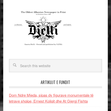
ARTIKUJT E FUNDIT
Dom Ndre Mjeda, sipas dy figurave monumentale të
letrave shqipe, Ernest Koliqit dhe At Gjergj Fishta