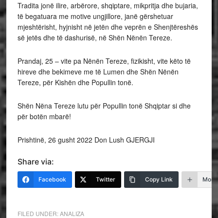
Tradita jonë ilire, arbërore, shqiptare, mikpritja dhe bujaria,
të begatuara me motive ungjillore, janë gërshetuar
mjeshtërisht, hyjnisht në jetën dhe veprën e Shenjtëreshës
së jetës dhe të dashurisë, në Shën Nënën Tereze.
Prandaj, 25 – vite pa Nënën Tereze, fizikisht, vite këto të
hireve dhe bekimeve me të Lumen dhe Shën Nënën
Tereze, për Kishën dhe Popullin tonë.
Shën Nëna Tereze lutu për Popullin tonë Shqiptar si dhe
për botën mbarë!
Prishtinë, 26 gusht 2022 Don Lush GJERGJI
Share via:
Facebook
Twitter
Copy Link
More
FILED UNDER:
ANALIZA