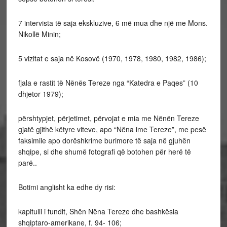
7 intervista të saja ekskluzive, 6 më mua dhe një me Mons.
Nikollë Minin;
5 vizitat e saja në Kosovë (1970, 1978, 1980, 1982, 1986);
fjala e rastit të Nënës Tereze nga “Katedra e Paqes” (10
dhjetor 1979);
përshtypjet, përjetimet, përvojat e mia me Nënën Tereze
gjatë gjithë këtyre viteve, apo “Nëna ime Tereze”, me pesë
faksimile apo dorëshkrime burimore të saja në gjuhën
shqipe, si dhe shumë fotografi që botohen për herë të
parë..
Botimi anglisht ka edhe dy risi:
kapitulli i fundit, Shën Nëna Tereze dhe bashkësia
shqiptaro-amerikane, f. 94- 106;