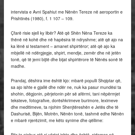
intervista e Avni Spahiut me Nënën Tereze në aeroportin e
Prishtinës (1980), f. 1 107 – 109.
Çfarë risie sjell ky libër? Atë që Shën Nëna Tereze ka
thënë në kohë dhe në hapësira të ndryshme; atë që ajo na
ka lënë si testament – amanet shpirtëror; atë që ajo ka
mbjellë në ndërgjegje, shpirt, mendje, zemër dhe në jetën
tonë, që të jemi bijtë dhe bijat shpirtërore të Nënës sonë të
madhe.
Prandaj, dëshira ime është kjo: mbarë populli Shqiptar që,
sa ajo ishte e gjallë dhe ndër ne, nuk ka pasur mundësi ta
shohin, dëgjonin, përjetonin për së afërmi, tani nëpërmjet
teksteve, fotografive, dorëshkrimeve burimore, leximeve
dhe meditimeve, ta njohim Shenjtëreshën e Jetës dhe të
Dashurisë, Bijën, Motrën, Nënën tonë, tashmë edhe Nënën
e mbarë njerëzimit, me këto synime dhe qëllime:
Për ta njohur atë si vërtet ishte dhe është, sidomos në