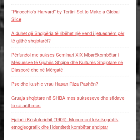
“Pinocchio’s Harvard” by Tertini Set to Make a Global
Slice
A duhet që Shqipëria të ribëhet një vend i jetueshëm për
të gjithë shqiptarët?
Përfundoi me sukses Seminari XIX Mbarëkombëtar i
Mësuesve të Gjuhës Shqipe dhe Kulturës Shqiptare në
Diasporë dhe në Mërgatë
Pse dhe kush e vrau Hasan Riza Pashën?
Gruaja shqiptare në SHBA mes sukseseve dhe sfidave
të së ardhmes
Fjalori i Kristoforidhit (1904): Monument leksikografik,
etnogjeografik dhe i identitetit kombëtar shqiptar