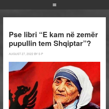
Pse libri “E kam në zemër
pupullin tem Shqiptar”?
AUGUST 27, 2022
BY
S P