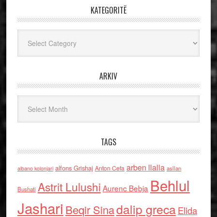
KATEGORITË
Kategoritë
ARKIV
Arkiv
TAGS
arben llalla
alfons Grishaj
Anton Cefa
asllan
albano kolonjari
Behlul
Astrit Lulushi
Aurenc Bebja
Bushati
Jashari
dalip greca
Beqir Sina
Elida