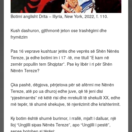
Botimi anglisht Drita – Illyria, New York, 2022, f. 110.
Kush dashuron, gjithmonë jeton ose trashëgimi dhe
frymëzim
Pas 16 veprave kushtuar jetës dhe veprës së Shën Nënës
Tereze, ja edhe botimi im i 17 -të, me titull ”E kam në
zemër popullin tem Shqiptar”. Pse ky libër i ri për Shën
Nënën Tereze?
Çka pashë, dëgjova, përjetova për së afërmi me Nënën
Tereze, atë po ua dhuroj edhe juve, që të jeni disi
“pjesëmarrës” në këtë risi dhe mrekulli të shekulli XX, edhe
më tepër, të shumë shekujve, të njerëzimit dhe krishterimit.
Ky botim është shumë burimor, i rrallë, mjaft i dalluar, një
lloj “Ungjilli sipas Nënës Tereze”, apo “Ungjilli i pestë”,
sepse botohen si tërësi: