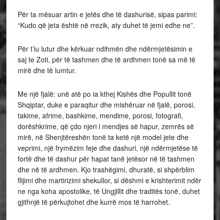
Për ta mësuar artin e jetës dhe të dashurisë, sipas parimi:
“Kudo që jeta është në rrezik, aty duhet të jemi edhe ne”.
Për t’iu lutur dhe kërkuar ndihmën dhe ndërmjetësimin e
saj te Zoti, për të tashmen dhe të ardhmen tonë sa më të
mirë dhe të lumtur.
Me një fjalë: unë atë po ia kthej Kishës dhe Popullit tonë
Shqiptar, duke e paraqitur dhe mishëruar në fjalë, porosi,
takime, afrime, bashkime, mendime, porosi, fotografi,
dorëshkrime, që çdo njeri i mendjes së hapur, zemrës së
mirë, në Shenjtëreshën tonë ta ketë një model jete dhe
veprimi, një frymëzim feje dhe dashuri, një ndërmjetëse të
fortë dhe të dashur për hapat tanë jetësor në të tashmen
dhe në të ardhmen. Kjo trashëgimi, dhuratë, si shpërblim
flijimi dhe martirizimi shekullor, si dëshmi e krishterimit ndër
ne nga koha apostolike, të Ungjillit dhe traditës tonë, duhet
gjithnjë të përkujtohet dhe kurrë mos të harrohet.