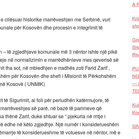
A 
Kri
e cilësuar historike marrëveshjen me Serbinë, vuri
shq
unale për Kosovën dhe procesin e integrimit të
Gre
Shq
– të zgjedhjeve komunale më 3 nëntor ishte një pikë
Riv
eje në normalizimin e marrëdhënieve mes qeverisë së
t tha sot, në mbledhjen e rradhës zoti Farid Zarif ,
PU
hshëm për Kosovën dhe shefi i Misionit të Përkohshëm
NG
— 
 në Kosovë ( UNMIK)
TE
it të Sigurimit, ai foli për periudhën katërmujore, të
Kuj
e marrëveshjes së parë, në bazë të parimeve që
Ko
 thënë Zarif, duke shtuar se ” pjekuria në rritje i
rovë edhe në këto zgjedhje. Një numër i konsiderueshëm
SP
ëmarrje të konsiderueshme të votuesve në nëntor, më e