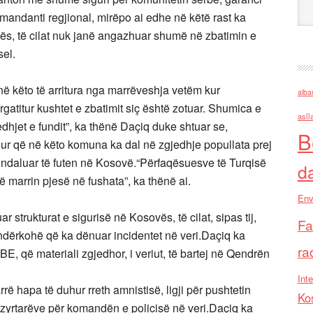
mandanti regjional, mirëpo ai edhe në këtë rast ka
ovës, të cilat nuk janë angazhuar shumë në zbatimin e
sel.
 këto të arritura nga marrëveshja vetëm kur
alba
gatitur kushtet e zbatimit siç është zotuar. Shumica e
asll
hjet e fundit”, ka thënë Daçiq duke shtuar se,
B
ur që në këto komuna ka dal në zgjedhje popullata prej
 ndaluar të futen në Kosovë.“Përfaqësuesve të Turqisë
d
marrin pjesë në fushata”, ka thënë ai.
Env
ar strukturat e sigurisë në Kosovës, të cilat, sipas tij,
Fa
ndërkohë që ka dënuar incidentet në veri.Daçiq ka
ra
, që materiali zgjedhor, i veriut, të bartej në Qendrën
Inte
ë hapa të duhur rreth amnistisë, ligji për pushtetin
Ko
 e zyrtarëve për komandën e policisë në veri.Daçiq ka