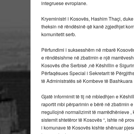
integruese evropiane.
Kryeministri i Kosovës, Hashim Thaçi, duke 
theksin në rëndësinë që kanë zgjedhjet kom
komunitetit serb.
Përfundimi i suksesshëm në mbarë Kosovën 
e rëndësishme në zbatimin e një marrëvesh
Kosovës dhe Serbisë ,në Këshillin e Sigurimi
Përfaqësues Special i Sekretarit të Përgjit
të Administratës së Kombeve të Bashkuara
Gjatë informimit të tij në mbledhjen e Këshill
raportit mbi përparimin e bërë në zbatimin 
rregullojnë normalizimit të marrëdhënieve , ka
sistemit shtetëror të Kosovës “, ishte në p
i komunave të Kosovës kishte shënuar pjes