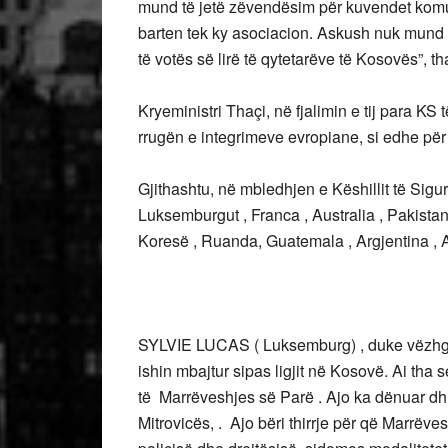
mund të jetë zëvendësim për kuvendet kom
barten tek ky asociacion. Askush nuk mund t
të votës së lirë të qytetarëve të Kosovës”, th
Kryeministri Thaçi, në fjalimin e tij para K
rrugën e integrimeve evropiane, si edhe për 
Gjithashtu, në mbledhjen e Këshillit të Sigu
Luksemburgut , Franca , Australia , Pakista
Koresë , Ruanda, Guatemala , Argjentina , 
SYLVIE LUCAS ( Luksemburg) , duke vëzhgu
ishin mbajtur sipas ligjit në Kosovë. Ai tha 
të Marrëveshjes së Parë . Ajo ka dënuar dhu
Mitrovicës, . Ajo bëri thirrje për që Marrëve