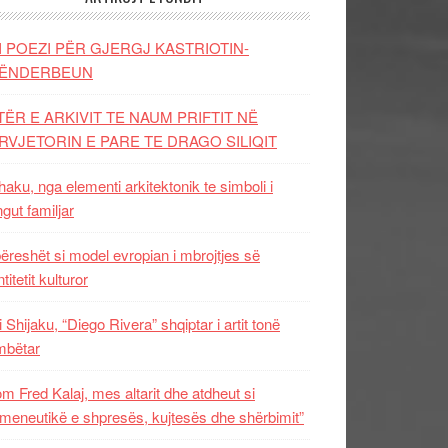
I POEZI PËR GJERGJ KASTRIOTIN-
ËNDERBEUN
TËR E ARKIVIT TE NAUM PRIFTIT NË
RVJETORIN E PARE TE DRAGO SILIQIT
aku, nga elementi arkitektonik te simboli i
ngut familjar
ëreshët si model evropian i mbrojtjes së
titetit kulturor
i Shijaku, “Diego Rivera” shqiptar i artit tonë
mbëtar
m Fred Kalaj, mes altarit dhe atdheut si
meneutikë e shpresës, kujtesës dhe shërbimit”