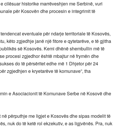
e cilësuar historike marrëveshjen me Serbinë, vuri
unale për Kosovën dhe procesin e integrimit të
tendencat eventuale për ndarje territoriale të Kosovës,
u, këto zgjedhje janë një fitore e qytetarëve, e të gjitha
Republikës së Kosovës. Kemi dhënë shembullin më të
se procesi zgjedhor është mbajtur në frymën dhe
y sukses do të përsëritet edhe më 1 Dhjetor për 24
 për zgjedhjen e kryetarëve të komunave”, tha
rijimin e Asociacionit të Komunave Serbe në Kosovë dhe
t në përputhje me ligjet e Kosovës dhe sipas modelit të
s, nuk do të ketë rol ekzekutiv, e as ligjvënës. Pra, nuk