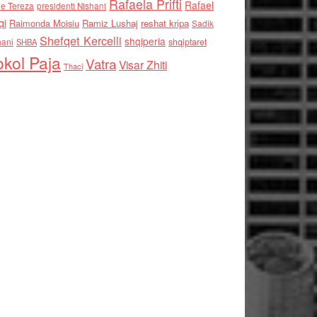
Rafaela Prifti
Rafael
e Tereza
presidenti Nishani
qi
Raimonda Moisiu
Ramiz Lushaj
reshat kripa
Sadik
Shefqet Kercelli
shqiperia
hani
shqiptaret
SHBA
kol Paja
Vatra
Visar Zhiti
Thaci