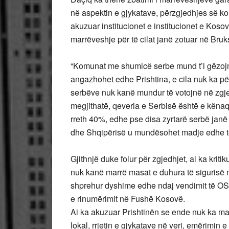
në aspektin e gjykatave, përzgjedhjes së ko
akuzuar institucionet e institucionet e Kos
marrëveshje për të cilat janë zotuar në Bruk
“Komunat me shumicë serbe mund t’i gëzojnë
angazhohet edhe Prishtina, e cila nuk ka për
serbëve nuk kanë mundur të votojnë në zgjed
megjithatë, qeveria e Serbisë është e kënaq
rreth 40%, edhe pse disa zyrtarë serbë janë
dhe Shqipërisë u mundësohet madje edhe të 
Gjithnjë duke folur për zgjedhjet, ai ka kritiku
nuk kanë marrë masat e duhura të sigurisë 
shprehur dyshime edhe ndaj vendimit të OSBE
e rinumërimit në Fushë Kosovë.
Ai ka akuzuar Prishtinën se ende nuk ka marr
lokal, rrjetin e gjykatave në veri, emërimin