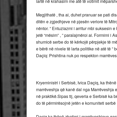
lartë në krahasim me atë të votimit mëparshë
Megjithatë , tha ai, duhet pranuar se pati d
ditën e zgjedhjeve në pjesën veriore të Mitr
nëntor. ” Entuziazmi i arritur mbi suksesin
jetë “mësim” , ” paralajmëroi ai. Formimi i
shumicë serbe do të kërkojë përpjekje të më
e bërë në nivele të larta politike në atë të ”
Daçiq: Prishtina nuk po respekton marrëves
Kryeministri i Serbisë, Ivica Daçiq, ka thën
marrëveshja që kanë dal nga Marrëveshja e 
në praktikë.Sipas tij, qeveria e Serbisë ka
do të përmirësojnë jetën e komuniteti serbë
Daçiq ka thënë zbatimi i marrëveshjeve gar