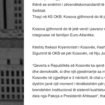
thënë se emërimi i zëvendëskomandantit të 
Serbisë.
Thaçi në KS OKB: Kosova gjithmonë do të j
Kosova gjithmonë do të jetë vend i pavarur n
integruese në familjen Euro-Atlantike.
Kështu theksoi Kryeministri i Kosovës, Hash
Sigurimit të OKB-së për Kosovën, në Nju Jo
“Qeveria e Republikës së Kosovës ka qenë s
dhe demokratik, si dhe një pjesëmarrje sa m
Kosovës në zgjedhjet e 3 nëntorit, të cilat
dyshim janë një moment i rëndësishëm për p
brendshëm institucional të sistemit kushtetu
dala nga Pakoja e Presidentit Ahtisaari”, tha