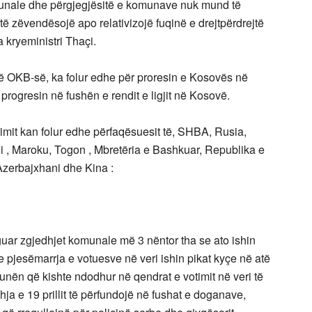
unale dhe përgjegjësitë e komunave nuk mund të
ë zëvendësojë apo relativizojë fuqinë e drejtpërdrejtë
a kryeministri Thaçi.
S të OKB-së, ka folur edhe për proresin e Kosovës në
progresin në fushën e rendit e ligjit në Kosovë.
rimit kan folur edhe përfaqësuesit të, SHBA, Rusia,
ni , Maroku, Togon , Mbretëria e Bashkuar, Republika e
Azerbajxhani dhe Kina :
ar zgjedhjet komunale më 3 nëntor tha se ato ishin
se pjesëmarrja e votuesve në veri ishin pikat kyçe në atë
nën që kishte ndodhur në qendrat e votimit në veri të
shja e 19 prillit të përfundojë në fushat e doganave,