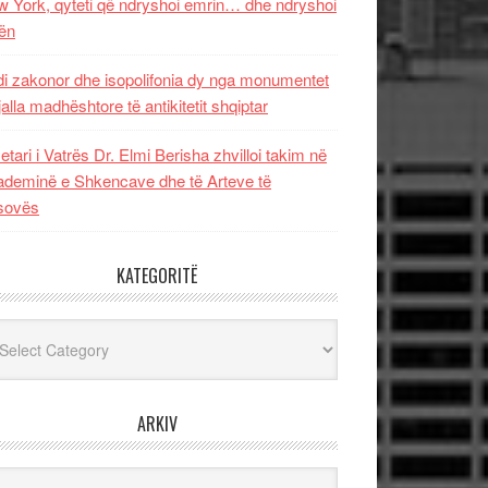
 York, qyteti që ndryshoi emrin… dhe ndryshoi
ën
i zakonor dhe isopolifonia dy nga monumentet
jalla madhështore të antikitetit shqiptar
etari i Vatrës Dr. Elmi Berisha zhvilloi takim në
deminë e Shkencave dhe të Arteve të
sovës
KATEGORITË
egoritë
ARKIV
iv