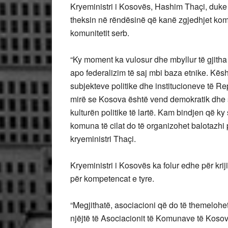
Kryeministri i Kosovës, Hashim Thaçi, duke 
theksin në rëndësinë që kanë zgjedhjet kom
komunitetit serb.
“Ky moment ka vulosur dhe mbyllur të gjitha 
apo federalizim të saj mbi baza etnike. Kësht
subjekteve politike dhe institucioneve të 
mirë se Kosova është vend demokratik dhe 
kulturën politike të lartë. Kam bindjen që k
komuna të cilat do të organizohet balotazhi
kryeministri Thaçi.
Kryeministri i Kosovës ka folur edhe për k
për kompetencat e tyre.
“Megjithatë, asociacioni që do të themelohe
njëjtë të Asociacionit të Komunave të Kosovë