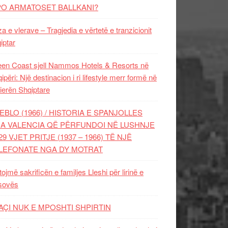
PO ARMATOSET BALLKANI?
za e vlerave – Tragjedia e vërtetë e tranzicionit
iptar
en Coast sjell Nammos Hotels & Resorts në
ipëri: Një destinacion i ri lifestyle merr formë në
ierën Shqiptare
EBLO (1966) / HISTORIA E SPANJOLLES
A VALENCIA QË PËRFUNDOI NË LUSHNJE
29 VJET PRITJE (1937 – 1966) TË NJË
LEFONATE NGA DY MOTRAT
tojmë sakrificën e familjes Lleshi për lirinë e
sovës
AÇI NUK E MPOSHTI SHPIRTIN