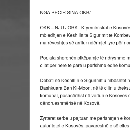
NGA BEQIR SINA-OKB/
OKB – NJU JORK : Kryeministrat e Kosovës
mbledhjen e Këshillit të Sigurimit të Kombe
marrëveshjes së arritur ndërmjet tyre për n
Por, ata shprehën pikëpamje të ndryshme m
cilat për herë të parë u përfshinë edhe kom
Debati në Këshillin e Sigurimit u mbështet n
Bashkuara Ban Ki-Moon, në të cilin u theksu
komunal, posacërihst në veriun e Kosovës d
qëndrueshmërisë në Kosovë.
Zyrtarët serbë u pajtuan me përfshirjen e k
autoritetet e Kosovës, pavarësinë e së cilë