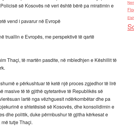
Nen
Policisë së Kosovës në veri është bërë pa miratimin e
Flo
Els
etë vend i pavarur në Evropë
So
ë truallin e Evropës, me perspektivë të qartë
im Thaçi, të martën pasdite, në mbledhjen e Këshillit të
rk.
humë e përkushtuar të ketë një proces zgjedhor të lirë
ë masive të të gjithë qytetarëve të Republikës së
 u vlerësuan lartë nga vëzhguesit ndërkombëtar dhe pa
jekurinë e shtetësisë së Kosovës, dhe konsolidimin e
es dhe politik, duke përmbushur të gjitha kërkesat e
 më tutje Thaçi.