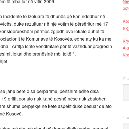
m të mbajtur në vitin 2009 .
New
bot
isa incidente të izoluara të dhunës që kan ndodhur në
Kod
ovicës, duke rezultuar në një votim të përsëritur më 17
e g
 e konsiderueshëm përmes zgjedhjeve lokale duhet të
 Asociacionit të Komunave të Kosovës, edhe aty ku ka me
Kry
dha . Arritja ishte vendimtare për të vazhduar progresin
Aka
 besimit lokal dhe pronësinë mbi tokë ” .
Ko
hjet
Kat
ë se janë bërë disa përparime, përfshirë edhe disa
19 prillit por ato nuk kanë peshë nëse nuk zbatohen
 bërë shumë përpjekje në këtë aspekt duke besuar që ato
 në Kosovë.
Ark
anton më shumë siguri për komunitetin serbe, garanci