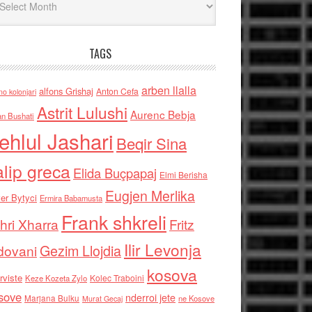
TAGS
arben llalla
alfons Grishaj
Anton Cefa
no kolonjari
Astrit Lulushi
Aurenc Bebja
an Bushati
ehlul Jashari
Beqir Sina
alip greca
Elida Buçpapaj
Elmi Berisha
Eugjen Merlika
er Bytyci
Ermira Babamusta
Frank shkreli
hri Xharra
Fritz
Ilir Levonja
Gezim Llojdia
dovani
kosova
rviste
Kolec Traboini
Keze Kozeta Zylo
sove
nderroi jete
Marjana Bulku
ne Kosove
Murat Gecaj