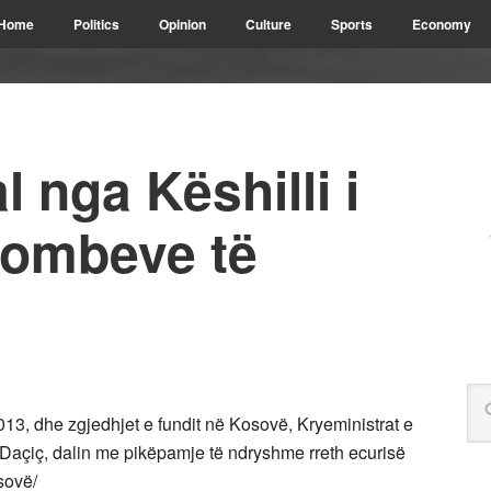
Home
Politics
Opinion
Culture
Sports
Economy
 nga Këshilli i
Kombeve të
013, dhe zgjedhjet e fundit në Kosovë, Kryeministrat e
Daçiç, dalin me pikëpamje të ndryshme rreth ecurisë
sovë/