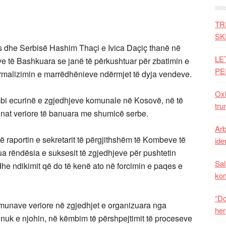
TR
SK
 dhe Serbisë Hashim Thaçi e Ivica Daçiç thanë në
LE
ve të Bashkuara se janë të përkushtuar për zbatimin e
PE
ormalizimin e marrëdhënieve ndërmjet të dyja vendeve.
Oxh
bi ecurinë e zgjedhjeve komunale në Kosovë, në të
tru
unat veriore të banuara me shumicë serbe.
Arb
ë raportin e sekretarit të përgjithshëm të Kombeve të
iden
a rëndësia e suksesit të zgjedhjeve për pushtetin
Sal
he ndikimit që do të kenë ato në forcimin e paqes e
ko
“Do
omunave veriore në zgjedhjet e organizuara nga
her
s nuk e njohin, në këmbim të përshpejtimit të proceseve