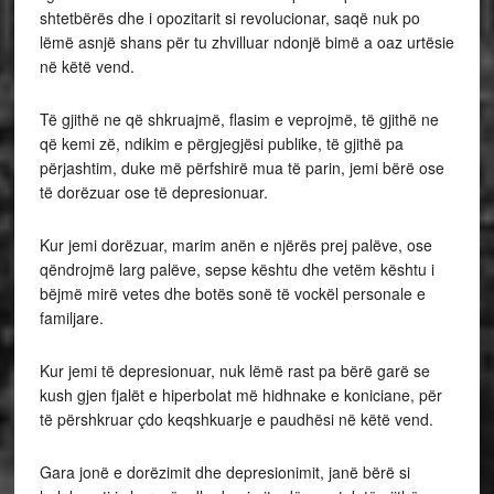
shtetbërës dhe i opozitarit si revolucionar, saqë nuk po
lëmë asnjë shans për tu zhvilluar ndonjë bimë a oaz urtësie
në këtë vend.
Të gjithë ne që shkruajmë, flasim e veprojmë, të gjithë ne
që kemi zë, ndikim e përgjegjësi publike, të gjithë pa
përjashtim, duke më përfshirë mua të parin, jemi bërë ose
të dorëzuar ose të depresionuar.
Kur jemi dorëzuar, marim anën e njërës prej palëve, ose
qëndrojmë larg palëve, sepse kështu dhe vetëm kështu i
bëjmë mirë vetes dhe botës sonë të vockël personale e
familjare.
Kur jemi të depresionuar, nuk lëmë rast pa bërë garë se
kush gjen fjalët e hiperbolat më hidhnake e koniciane, për
të përshkruar çdo keqshkuarje e paudhësi në këtë vend.
Gara jonë e dorëzimit dhe depresionimit, janë bërë si