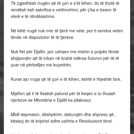
Të zgjedhësh rrugën që të çon e s’të kthen, do të thotë të
rendësh kah sakrifica e vetëmohimi, për ç’ka e beson të
vlerë e të rëndësishme.
Në këtë rrugë nuk mer të tjerë me vete, por ti vendos veten
tënde në dispozicion të të tjerëve.
Nuk flet për Djallin, por ushqen me mishin e pulpës tënde
shqiponjën që të mban në krahë ndërsa fluturon për të të
çuar në përballjen me kuçedrën.
Kurse ajo rruga që të çon e të kthen, është e thjeshtë fare.
Mjafton që ti të flasësh pafund për të keqen e tu thuash
njerëzve se Mbretëria e Djallit ka pllakosur.
Mbill depresion, dëshpërim, dekurajim dhe shpreso që,
kësisoj do të krijohet edhe ushtria e Revolucionit tënd.