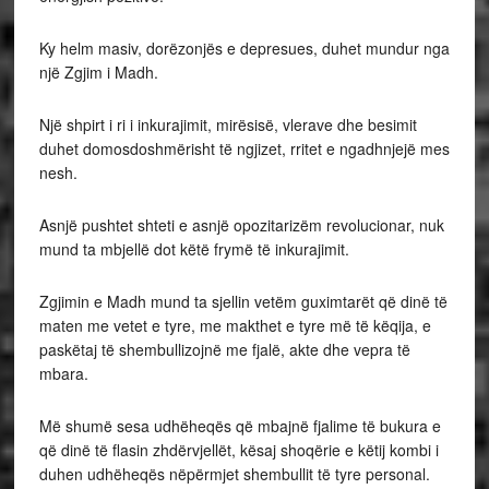
Ky helm masiv, dorëzonjës e depresues, duhet mundur nga
një Zgjim i Madh.
Një shpirt i ri i inkurajimit, mirësisë, vlerave dhe besimit
duhet domosdoshmërisht të ngjizet, rritet e ngadhnjejë mes
nesh.
Asnjë pushtet shteti e asnjë opozitarizëm revolucionar, nuk
mund ta mbjellë dot këtë frymë të inkurajimit.
Zgjimin e Madh mund ta sjellin vetëm guximtarët që dinë të
maten me vetet e tyre, me makthet e tyre më të këqija, e
paskëtaj të shembullizojnë me fjalë, akte dhe vepra të
mbara.
Më shumë sesa udhëheqës që mbajnë fjalime të bukura e
që dinë të flasin zhdërvjellët, kësaj shoqërie e këtij kombi i
duhen udhëheqës nëpërmjet shembullit të tyre personal.