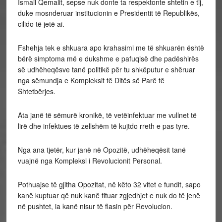
Ismail Qemalit, sepse nuk donte ta respektonte shtetin e tij,
duke mosnderuar institucionin e Presidentit të Republikës,
cilido të jetë ai.
Fshehja tek e shkuara apo krahasimi me të shkuarën është
bërë simptoma më e dukshme e pafuqisë dhe padëshirës
së udhëheqësve tanë politikë për tu shkëputur e shëruar
nga sëmundja e Kompleksit të Ditës së Parë të
Shtetbërjes.
Ata janë të sëmurë kronikë, të vetëinfektuar me vullnet të
lirë dhe infektues të zellshëm të kujtdo rreth e pas tyre.
Nga ana tjetër, kur janë në Opozitë, udhëheqësit tanë
vuajnë nga Kompleksi i Revolucionit Personal.
Pothuajse të gjitha Opozitat, në këto 32 vitet e fundit, sapo
kanë kuptuar që nuk kanë fituar zgjedhjet e nuk do të jenë
në pushtet, ia kanë nisur të flasin për Revolucion.