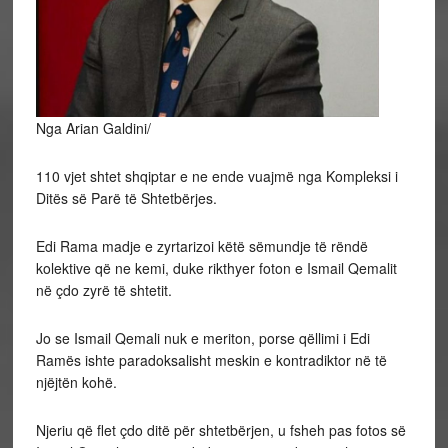
Nga Arian Galdini/
110 vjet shtet shqiptar e ne ende vuajmë nga Kompleksi i
Ditës së Parë të Shtetbërjes.
Edi Rama madje e zyrtarizoi këtë sëmundje të rëndë
kolektive që ne kemi, duke rikthyer foton e Ismail Qemalit
në çdo zyrë të shtetit.
Jo se Ismail Qemali nuk e meriton, porse qëllimi i Edi
Ramës ishte paradoksalisht meskin e kontradiktor në të
njëjtën kohë.
Njeriu që flet çdo ditë për shtetbërjen, u fsheh pas fotos së