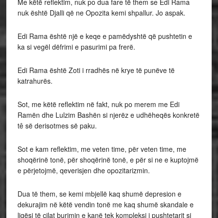
Me këtë reflektim, nuk po dua fare të them se Edi Rama
nuk është Djalli që ne Opozita kemi shpallur. Jo aspak.
Edi Rama është një e keqe e pamëdyshtë që pushtetin e
ka si vegël dëfrimi e pasurimi pa frerë.
Edi Rama është Zoti i rradhës në krye të punëve të
katrahurës.
Sot, me këtë reflektim në fakt, nuk po merem me Edi
Ramën dhe Lulzim Bashën si njerëz e udhëheqës konkretë
tê së derisotmes së paku.
Sot e kam reflektim, me veten time, për veten time, me
shoqërinë tonë, për shoqërinë tonë, e për si ne e kuptojmë
e përjetojmë, qeverisjen dhe opozitarizmin.
Dua të them, se kemi mbjellë kaq shumë depresion e
dekurajim në këtë vendin tonë me kaq shumë skandale e
ligësi të cilat burimin e kanë tek kompleksi i pushtetarit si