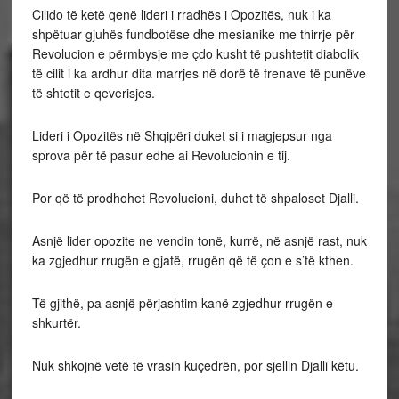
Cilido të ketë qenë lideri i rradhës i Opozitës, nuk i ka
shpëtuar gjuhës fundbotëse dhe mesianike me thirrje për
Revolucion e përmbysje me çdo kusht të pushtetit diabolik
të cilit i ka ardhur dita marrjes në dorë të frenave të punëve
të shtetit e qeverisjes.
Lideri i Opozitës në Shqipëri duket si i magjepsur nga
sprova për të pasur edhe ai Revolucionin e tij.
Por që të prodhohet Revolucioni, duhet të shpaloset Djalli.
Asnjë lider opozite ne vendin tonë, kurrë, në asnjë rast, nuk
ka zgjedhur rrugën e gjatë, rrugën që të çon e s’të kthen.
Të gjithë, pa asnjë përjashtim kanë zgjedhur rrugën e
shkurtër.
Nuk shkojnë vetë të vrasin kuçedrën, por sjellin Djalli këtu.