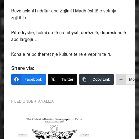
Revolucioni i ndritur apo Zgjimi i Madh është e vetmja
zgjidhje…
Përndryshe, helmi do të na mbysë, dorëzojë, depresionojë
apo largojë…
Koha e re po thërret një kulturë të re e veprim të ri.
Share via:
Facebook
Twitter
Copy Link
More
FILED UNDER:
ANALIZA