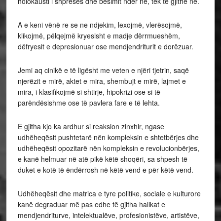
holokausti i shpresës dhe besimit ndër ne, tek të gjithë ne.
A e keni vënë re se ne ndjekim, lexojmë, vlerësojmë,
klikojmë, pëlqejmë kryesisht e madje dërrmueshëm,
dëfryesit e depresionuar ose mendjendriturit e dorëzuar.
Jemi aq cinikë e të ligësht me veten e njëri tjetrin, saqë
njerëzit e mirë, aktet e mira, shembujt e mirë, lajmet e
mira, i klasifikojmë si shtirje, hipokrizi ose si të
parëndësishme ose të pavlera fare e të lehta.
E gjitha kjo ka ardhur si reaksion zinxhir, ngase
udhëheqësit pushtetarë nën kompleksin e shtetbërjes dhe
udhëheqësit opozitarë nën kompleksin e revolucionbërjes,
e kanë helmuar në atë pikë këtë shoqëri, sa shpesh të
duket e kotë të ëndërrosh në këtë vend e për këtë vend.
Udhëheqësit dhe matrica e tyre politike, sociale e kulturore
kanë degraduar më pas edhe të gjitha hallkat e
mendjendriturve, intelektualëve, profesionistëve, artistëve,