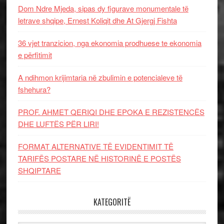
Dom Ndre Mjeda, sipas dy figurave monumentale të
letrave shqipe, Ernest Koliqit dhe At Gjergj Fishta
36 vjet tranzicion, nga ekonomia prodhuese te ekonomia
e përfitimit
A ndihmon krijimtaria në zbulimin e potencialeve të
fshehura?
PROF. AHMET QERIQI DHE EPOKA E REZISTENCЁS
DHE LUFTЁS PЁR LIRI!
FORMAT ALTERNATIVE TË EVIDENTIMIT TË
TARIFËS POSTARE NË HISTORINË E POSTËS
SHQIPTARE
KATEGORITË