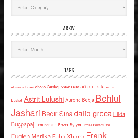
Kategoritë
ARKIV
Arkiv
TAGS
arben llalla
alfons Grishaj
Anton Cefa
asllan
albano kolonjari
Behlul
Astrit Lulushi
Aurenc Bebja
Bushati
Jashari
dalip greca
Beqir Sina
Elida
Buçpapaj
Enver Bytyci
Elmi Berisha
Ermira Babamusta
Frank
Eugjen Merlika
Fahri Xharra