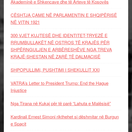
Akademinë e Shkencave dhe të Arteve të Kosovës
ÇËSHTJA ÇAME NË PARLAMENTIN E SHQIPËRISË
NË VITIN 1921
300 VJET KUJTESË DHE IDENTITET-TRYEZË E
RRUMBULLAKËT NË OSTROS TË KRAJËS PËR
SHPËRNGULJEN E ARBËRESHËVE NGA TREVA
KRAJË-SHESTAN NË ZARË TË DALMACISË
SHPOPULLIMI, PUSHTIMI I SHEKULLIT XXI
VATRA’s Letter to President Trump: End the Hague
Injustice
Nga Tirana në Kukaj për të parë “Lahuta e Malësisë”
Kardinali Ernest Simoni rikthehet si dëshmitar në Burgun
e Spaçit