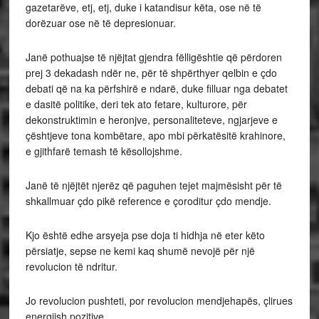
gazetarëve, etj, etj, duke i katandisur këta, ose në të
dorëzuar ose në të depresionuar.
Janë pothuajse të njëjtat gjendra fëlligështie që përdoren
prej 3 dekadash ndër ne, për të shpërthyer qelbin e çdo
debati që na ka përfshirë e ndarë, duke filluar nga debatet
e dasitë politike, deri tek ato fetare, kulturore, për
dekonstruktimin e heronjve, personaliteteve, ngjarjeve e
çështjeve tona kombëtare, apo mbi përkatësitë krahinore,
e gjithfarë temash të kësollojshme.
Janë të njëjtët njerëz që paguhen tejet majmësisht për të
shkallmuar çdo pikë reference e çoroditur çdo mendje.
Kjo është edhe arsyeja pse doja ti hidhja në eter këto
përsiatje, sepse ne kemi kaq shumë nevojë për një
revolucion të ndritur.
Jo revolucion pushteti, por revolucion mendjehapës, çlirues
energjish pozitive.