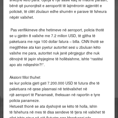
bënë që punonjësit e aeroportit të lajmëronin agjentët e
policisë, të cilët zbulaun edhe shumën e parave të fsheura
nëpër valixhet.
Pas verifikimeve dhe hetimeve në aeroport, policia thotë
se u gjetën 8 valixhe me 7.2 milion USD, të gjitha të
paketuara me nga 100 dollar fatura – billa. CNN thotë se
megjithëse ata kan pyetur autoritet sesi u zbuluan këto
valixhe me para, autoritet nuk janë përgjegjur dhe nuk
dënojnë të japin shpjegime të hollësishme, ishte “rastësi
apo ato ndiqeshin?!”.
Aksioni filloi thuhet
se kur policia gjeti gati 7.200.000 USD të futura dhe të
paketuara në qese plasmasi në tetëvalixhet në
një aeroport të Panamasë, theksuan në raportin e tyre
policia panameze.
Hetuesit thonë se ata dyshojnë se këto të holla, ishin
të fshehura në mes të disa sendeve të tjera në valixhet të
cilat ishin nisur në një fluturim nga Hondurasi për