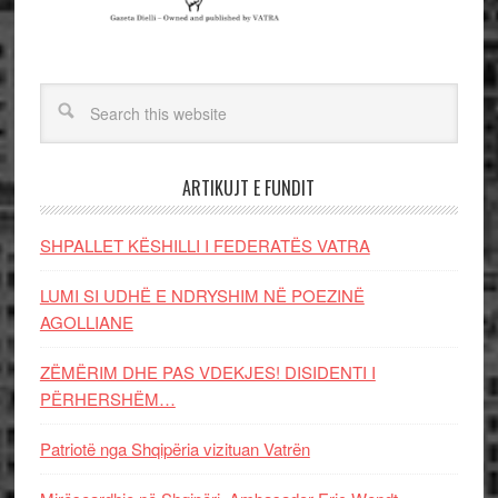
ARTIKUJT E FUNDIT
SHPALLET KËSHILLI I FEDERATËS VATRA
LUMI SI UDHË E NDRYSHIM NË POEZINË
AGOLLIANE
ZËMËRIM DHE PAS VDEKJES! DISIDENTI I
PËRHERSHËM…
Patriotë nga Shqipëria vizituan Vatrën