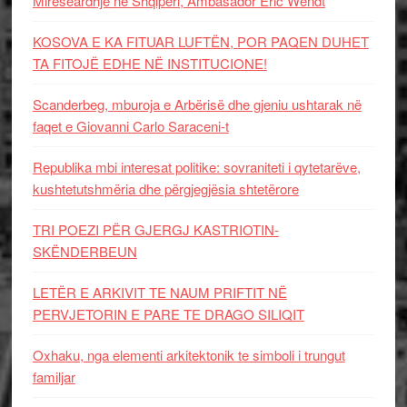
Mirëseardhje në Shqipëri, Ambasador Eric Wendt
KOSOVA E KA FITUAR LUFTËN, POR PAQEN DUHET
TA FITOJË EDHE NË INSTITUCIONE!
Scanderbeg, mburoja e Arbërisë dhe gjeniu ushtarak në
faqet e Giovanni Carlo Saraceni-t
Republika mbi interesat politike: sovraniteti i qytetarëve,
kushtetutshmëria dhe përgjegjësia shtetërore
TRI POEZI PËR GJERGJ KASTRIOTIN-
SKËNDERBEUN
LETËR E ARKIVIT TE NAUM PRIFTIT NË
PERVJETORIN E PARE TE DRAGO SILIQIT
Oxhaku, nga elementi arkitektonik te simboli i trungut
familjar