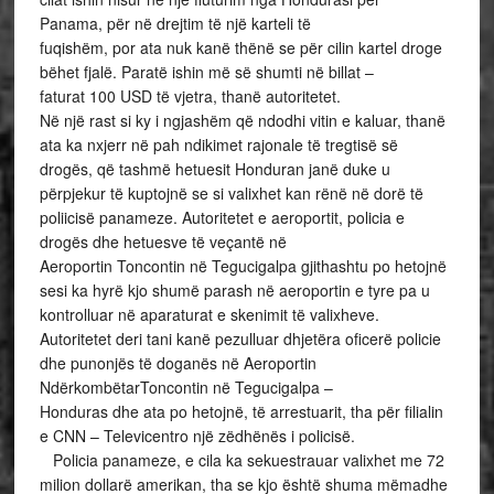
Panama, për në drejtim të një karteli të
fuqishëm, por ata nuk kanë thënë se për cilin kartel droge
bëhet fjalë. Paratë ishin më së shumti në billat –
faturat 100 USD të vjetra, thanë autoritetet.
Në një rast si ky i ngjashëm që ndodhi vitin e kaluar, thanë
ata ka nxjerr në pah ndikimet rajonale të tregtisë së
drogës, që tashmë hetuesit Honduran janë duke u
përpjekur të kuptojnë se si valixhet kan rënë në dorë të
poliicisë panameze. Autoritetet e aeroportit, policia e
drogës dhe hetuesve të veçantë në
Aeroportin Toncontin në Tegucigalpa gjithashtu po hetojnë
sesi ka hyrë kjo shumë parash në aeroportin e tyre pa u
kontrolluar në aparaturat e skenimit të valixheve.
Autoritetet deri tani kanë pezulluar dhjetëra oficerë policie
dhe punonjës të doganës në Aeroportin
NdërkombëtarToncontin në Tegucigalpa –
Honduras dhe ata po hetojnë, të arrestuarit, tha për filialin
e CNN – Televicentro një zëdhënës i policisë.
Policia panameze, e cila ka sekuestrauar valixhet me 72
milion dollarë amerikan, tha se kjo është shuma mëmadhe