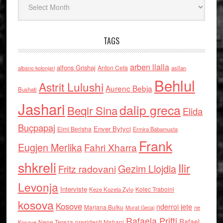
TAGS
arben llalla
alfons Grishaj
Anton Cefa
asllan
albano kolonjari
Behlul
Astrit Lulushi
Aurenc Bebja
Bushati
Jashari
dalip greca
Beqir Sina
Elida
Buçpapaj
Enver Bytyci
Elmi Berisha
Ermira Babamusta
Frank
Eugjen Merlika
Fahri Xharra
shkreli
Ilir
Gezim Llojdia
Fritz radovani
Levonja
Interviste
Kolec Traboini
Keze Kozeta Zylo
kosova
Kosove
nderroi jete
Marjana Bulku
ne
Murat Gecaj
Rafaela Prifti
Rafael
Nene Tereza
Kosove
presidenti Nishani