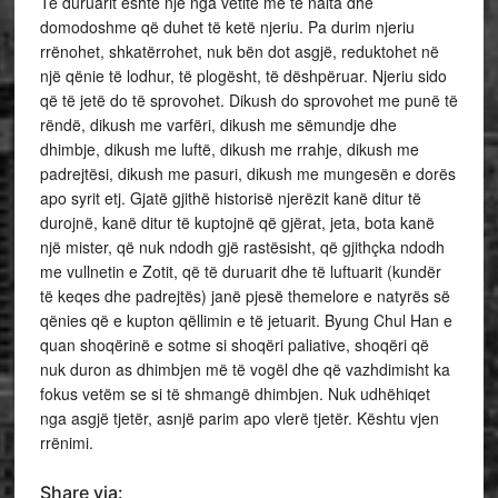
Të duruarit është një nga vetitë më të nalta dhe
domodoshme që duhet të ketë njeriu. Pa durim njeriu
rrënohet, shkatërrohet, nuk bën dot asgjë, reduktohet në
një qënie të lodhur, të plogësht, të dëshpëruar. Njeriu sido
që të jetë do të sprovohet. Dikush do sprovohet me punë të
rëndë, dikush me varfëri, dikush me sëmundje dhe
dhimbje, dikush me luftë, dikush me rrahje, dikush me
padrejtësi, dikush me pasuri, dikush me mungesën e dorës
apo syrit etj. Gjatë gjithë historisë njerëzit kanë ditur të
durojnë, kanë ditur të kuptojnë që gjërat, jeta, bota kanë
një mister, që nuk ndodh gjë rastësisht, që gjithçka ndodh
me vullnetin e Zotit, që të duruarit dhe të luftuarit (kundër
të keqes dhe padrejtës) janë pjesë themelore e natyrës së
qënies që e kupton qëllimin e të jetuarit. Byung Chul Han e
quan shoqërinë e sotme si shoqëri paliative, shoqëri që
nuk duron as dhimbjen më të vogël dhe që vazhdimisht ka
fokus vetëm se si të shmangë dhimbjen. Nuk udhëhiqet
nga asgjë tjetër, asnjë parim apo vlerë tjetër. Kështu vjen
rrënimi.
Share via: