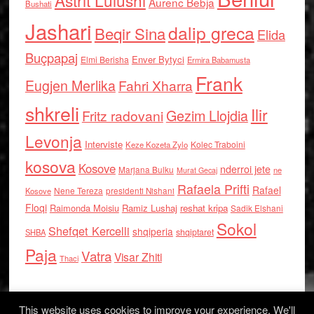
Aurenc Bebja
Bushati
Jashari
dalip greca
Beqir Sina
Elida
Buçpapaj
Enver Bytyci
Elmi Berisha
Ermira Babamusta
Frank
Eugjen Merlika
Fahri Xharra
shkreli
Ilir
Gezim Llojdia
Fritz radovani
Levonja
Interviste
Kolec Traboini
Keze Kozeta Zylo
kosova
Kosove
nderroi jete
Marjana Bulku
ne
Murat Gecaj
Rafaela Prifti
Rafael
Nene Tereza
Kosove
presidenti Nishani
Floqi
Raimonda Moisiu
Ramiz Lushaj
reshat kripa
Sadik Elshani
Sokol
Shefqet Kercelli
shqiperia
shqiptaret
SHBA
Paja
Vatra
Visar Zhiti
Thaci
This website uses cookies to improve your experience. We'll