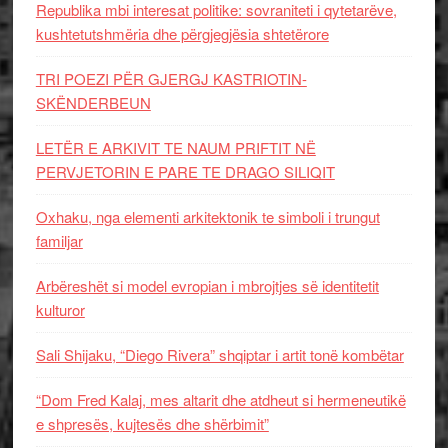
Republika mbi interesat politike: sovraniteti i qytetarëve,
kushtetutshmëria dhe përgjegjësia shtetërore
TRI POEZI PËR GJERGJ KASTRIOTIN-
SKËNDERBEUN
LETËR E ARKIVIT TE NAUM PRIFTIT NË
PERVJETORIN E PARE TE DRAGO SILIQIT
Oxhaku, nga elementi arkitektonik te simboli i trungut
familjar
Arbëreshët si model evropian i mbrojtjes së identitetit
kulturor
Sali Shijaku, “Diego Rivera” shqiptar i artit tonë kombëtar
“Dom Fred Kalaj, mes altarit dhe atdheut si hermeneutikë
e shpresës, kujtesës dhe shërbimit”