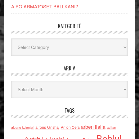
A PO ARMATOSET BALLKANI?
KATEGORITË
Kategoritë
ARKIV
Arkiv
TAGS
arben llalla
alfons Grishaj
Anton Cefa
asllan
albano kolonjari
Behlul
Astrit Lulushi