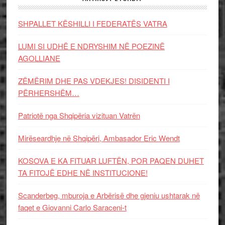
SHPALLET KËSHILLI I FEDERATËS VATRA
LUMI SI UDHË E NDRYSHIM NË POEZINË
AGOLLIANE
ZËMËRIM DHE PAS VDEKJES! DISIDENTI I
PËRHERSHËM…
Patriotë nga Shqipëria vizituan Vatrën
Mirëseardhje në Shqipëri, Ambasador Eric Wendt
KOSOVA E KA FITUAR LUFTËN, POR PAQEN DUHET
TA FITOJË EDHE NË INSTITUCIONE!
Scanderbeg, mburoja e Arbërisë dhe gjeniu ushtarak në
faqet e Giovanni Carlo Saraceni-t