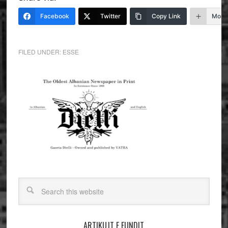
Facebook
Twitter
Copy Link
More
FILED UNDER:
ESSE
ARTIKUJT E FUNDIT