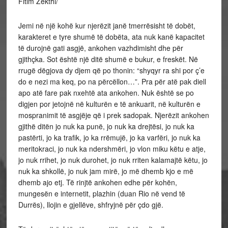
Fitim Zekthi/
Jemi në një kohë kur njerëzit janë tmerrësisht të dobët,
karakteret e tyre shumë të dobëta, ata nuk kanë kapacitet
të durojnë gati asgjë, ankohen vazhdimisht dhe për
gjithçka. Sot është një ditë shumë e bukur, e freskët. Në
rrugë dëgjova dy djem që po thonin: “shyqyr ra shi por ç’e
do e nezi ma keq, po na përcëllon…”. Pra për atë pak diell
apo atë fare pak nxehtë ata ankohen. Nuk është se po
digjen por jetojnë në kulturën e të ankuarit, në
kulturën e
mospranimit të asgjëje që i prek sadopak. Njerëzit ankohen
gjithë ditën jo nuk ka punë, jo nuk ka drejtësi, jo nuk ka
pastërti, jo ka trafik, jo ka rrëmujë, jo ka varfëri, jo nuk ka
meritokraci, jo nuk ka ndershmëri, jo vlon miku këtu e atje,
jo nuk rrihet, jo nuk durohet, jo nuk rriten kalamajtë këtu, jo
nuk ka shkollë, jo nuk jam mirë, jo më dhemb kjo e më
dhemb ajo etj. Të rinjtë ankohen edhe për kohën,
mungesën e internetit, plazhin (duan Rio në vend të
Durrës), llojin e gjellëve, shfryjnë për çdo gjë.