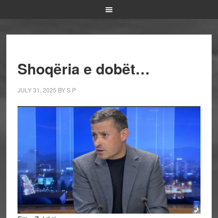
Shoqëria e dobët…
JULY 31, 2025
BY
S P