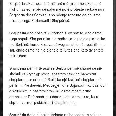
Shqipëria sikur heshti në njëfarë mënyre, dhe s’kemi më
njohuri as edhe për së paku një notë proteste verbale nga
Shqipëria drejt Serbisë, apo ndonjë rezolutë që do ishte
miratuar nga Parlamenti i Shqipërisë.
Shqipëria
dhe Kosova kufizohen si dy shtete, dhe është i
njëjti popull. Shqipëria ka mërrëdhënje të plota diplomatike
me Serbinë, kurse Kosova përveç se ishte nën pushtimin e
saj, ende është në një gjendje të luftës dhe këto dy shtete
nuk njihen.
Shqipëria
për hir të asaj se Serbia për më shumë se një
shekull ka kryer gjenocid, spastrim etnik në hapësirat
shqiptare, por edhe në Serbi ka një krahinë shqiptare që
përfshin Preshevën, Medvegjën dhe Bujanocin, ku vazhdon
diskriminimi e pastrimi etnik, ku është mbajtur dhe
organizuar Referendumi i datës 1 e 2 Mars 1992, ku u
shpreh vullneti plebishitar i kësaj krahine.
Shqipëria
do të duhej të tërhiqte ambasadorin e saj nga