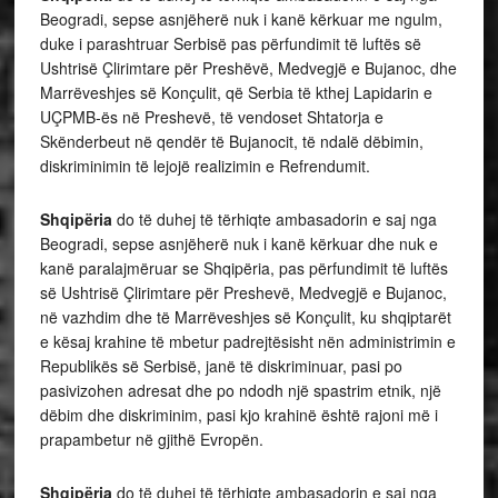
Beogradi, sepse asnjëherë nuk i kanë kërkuar me ngulm,
duke i parashtruar Serbisë pas përfundimit të luftës së
Ushtrisë Çlirimtare për Preshëvë, Medvegjë e Bujanoc, dhe
Marrëveshjes së Konçulit, që Serbia të kthej Lapidarin e
UÇPMB-ës në Preshevë, të vendoset Shtatorja e
Skënderbeut në qendër të Bujanocit, të ndalë dëbimin,
diskriminimin të lejojë realizimin e Refrendumit.
Shqipëria
do të duhej të tërhiqte ambasadorin e saj nga
Beogradi, sepse asnjëherë nuk i kanë kërkuar dhe nuk e
kanë paralajmëruar se Shqipëria, pas përfundimit të luftës
së Ushtrisë Çlirimtare për Preshevë, Medvegjë e Bujanoc,
në vazhdim dhe të Marrëveshjes së Konçulit, ku shqiptarët
e kësaj krahine të mbetur padrejtësisht nën administrimin e
Republikës së Serbisë, janë të diskriminuar, pasi po
pasivizohen adresat dhe po ndodh një spastrim etnik, një
dëbim dhe diskriminim, pasi kjo krahinë është rajoni më i
prapambetur në gjithë Evropën.
Shqipëria
do të duhej të tërhiqte ambasadorin e saj nga