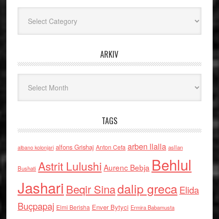
Kategoritë
ARKIV
Arkiv
TAGS
arben llalla
alfons Grishaj
Anton Cefa
asllan
albano kolonjari
Behlul
Astrit Lulushi
Aurenc Bebja
Bushati
Jashari
dalip greca
Beqir Sina
Elida
Buçpapaj
Enver Bytyci
Elmi Berisha
Ermira Babamusta