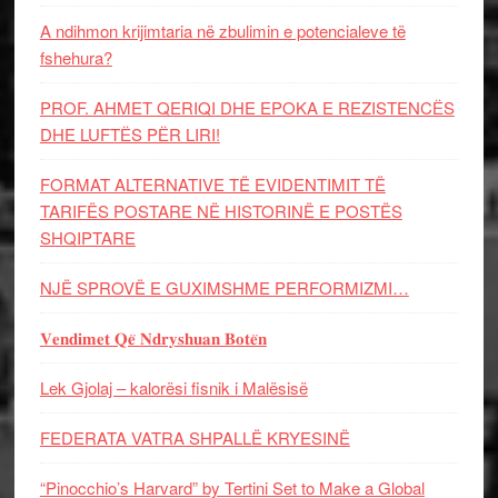
A ndihmon krijimtaria në zbulimin e potencialeve të
fshehura?
PROF. AHMET QERIQI DHE EPOKA E REZISTENCЁS
DHE LUFTЁS PЁR LIRI!
FORMAT ALTERNATIVE TË EVIDENTIMIT TË
TARIFËS POSTARE NË HISTORINË E POSTËS
SHQIPTARE
NJË SPROVË E GUXIMSHME PERFORMIZMI…
𝐕𝐞𝐧𝐝𝐢𝐦𝐞𝐭 𝐐𝐞̈ 𝐍𝐝𝐫𝐲𝐬𝐡𝐮𝐚𝐧 𝐁𝐨𝐭𝐞̈𝐧
Lek Gjolaj – kalorësi fisnik i Malësisë
FEDERATA VATRA SHPALLË KRYESINË
“Pinocchio’s Harvard” by Tertini Set to Make a Global