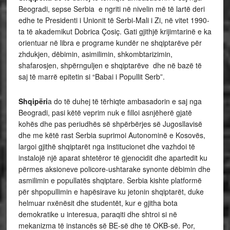
Beogradi, sepse Serbia e ngriti në nivelin më të lartë deri
edhe te Presidenti i Unionit të Serbi-Mali i Zi, në vitet 1990-
ta të akademikut Dobrica Çosiç. Gati gjithjë krijimtarinë e ka
orientuar në libra e programe kundër ne shqiptarëve për
zhdukjen, dëbimin, asimilimin, shkombtarizimin,
shafarosjen, shpërnguljen e shqiptarëve dhe në bazë të
saj të marrë epitetin si “Babai i Popullit Serb”.
Shqipëri
a do të duhej të tërhiqte ambasadorin e saj nga
Beogradi, pasi këtë veprim nuk e filloi asnjëherë gjatë
kohës dhe pas periudhës së shpërbërjes së Jugosllavisë
dhe me këtë rast Serbia suprimoi Autonominë e Kosovës,
largoi gjithë shqiptarët nga institucionet dhe vazhdoi të
instalojë një aparat shtetëror të gjenocidit dhe apartedit ku
përmes aksioneve policore-ushtarake synonte dëbimin dhe
asmilimin e popullatës shqiptare. Serbia kishte platformë
për shpopullimin e hapësirave ku jetonin shqiptarët, duke
helmuar nxënësit dhe studentët, kur e gjitha bota
demokratike u interesua, paraqiti dhe shtroi si në
mekanizma të instancës së BE-së dhe të OKB-së. Por,