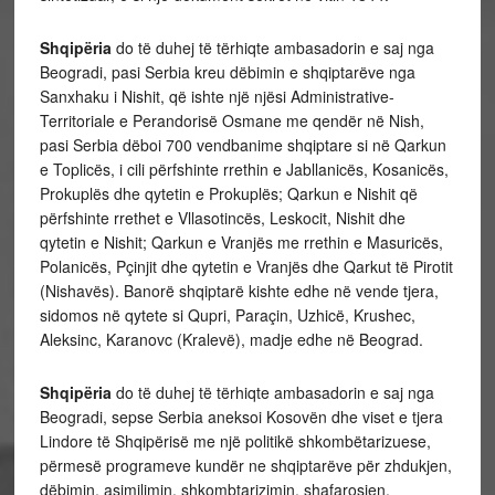
Shqipëria
do të duhej të tërhiqte ambasadorin e saj nga
Beogradi, pasi Serbia kreu dëbimin e shqiptarëve nga
Sanxhaku i Nishit, që ishte një njësi Administrative-
Territoriale e Perandorisë Osmane me qendër në Nish,
pasi Serbia dëboi 700 vendbanime shqiptare si në Qarkun
e Toplicës, i cili përfshinte rrethin e Jabllanicës, Kosanicës,
Prokuplës dhe qytetin e Prokuplës; Qarkun e Nishit që
përfshinte rrethet e Vllasotincës, Leskocit, Nishit dhe
qytetin e Nishit; Qarkun e Vranjës me rrethin e Masuricës,
Polanicës, Pçinjit dhe qytetin e Vranjës dhe Qarkut të Pirotit
(Nishavës). Banorë shqiptarë kishte edhe në vende tjera,
sidomos në qytete si Qupri, Paraçin, Uzhicë, Krushec,
Aleksinc, Karanovc (Kralevë), madje edhe në Beograd.
Shqipëria
do të duhej të tërhiqte ambasadorin e saj nga
Beogradi, sepse Serbia aneksoi Kosovën dhe viset e tjera
Lindore të Shqipërisë me një politikë shkombëtarizuese,
përmesë programeve kundër ne shqiptarëve për zhdukjen,
dëbimin, asimilimin, shkombtarizimin, shafarosjen,