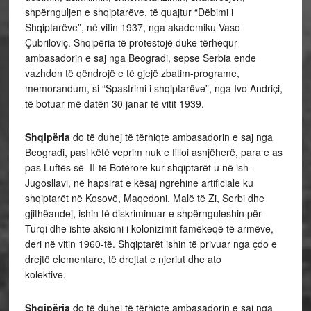
shpërnguljen e shqiptarëve, të quajtur “Dëbimi i
Shqiptarëve”, në vitin 1937, nga akademiku Vaso
Çubriloviç. Shqipëria të protestojë duke tërhequr
ambasadorin e saj nga Beogradi, sepse Serbia ende
vazhdon të qëndrojë e të gjejë zbatim-programe,
memorandum, si “Spastrimi i shqiptarëve”, nga Ivo Andriçi,
të botuar më datën 30 janar të vitit 1939.
Shqipëria
do të duhej të tërhiqte ambasadorin e saj nga
Beogradi, pasi këtë veprim nuk e filloi asnjëherë, para e as
pas Luftës së II-të Botërore kur shqiptarët u në ish-
Jugosllavi, në hapsirat e kësaj ngrehine artificiale ku
shqiptarët në Kosovë, Maqedoni, Malë të Zi, Serbi dhe
gjithëandej, ishin të diskriminuar e shpërnguleshin për
Turqi dhe ishte aksioni i kolonizimit famëkeqë të armëve,
deri në vitin 1960-të. Shqiptarët ishin të privuar nga çdo e
drejtë elementare, të drejtat e njeriut dhe ato
kolektive.
Shqipëria
do të duhej të tërhiqte ambasadorin e saj nga