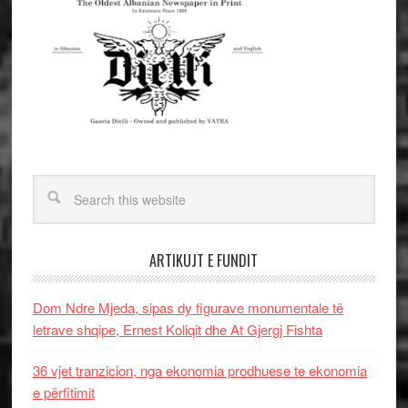
ARTIKUJT E FUNDIT
Dom Ndre Mjeda, sipas dy figurave monumentale të
letrave shqipe, Ernest Koliqit dhe At Gjergj Fishta
36 vjet tranzicion, nga ekonomia prodhuese te ekonomia
e përfitimit