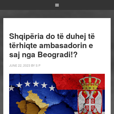
Shqipëria do të duhej të
tërhiqte ambasadorin e
saj nga Beogradi!?
JUNE 22, 2023
BY
S P