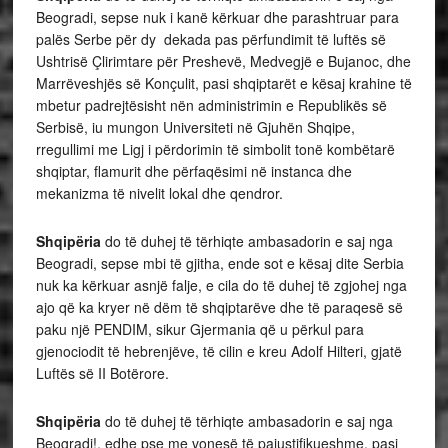
Beogradi, sepse nuk i kanë kërkuar dhe parashtruar para
palës Serbe për dy dekada pas përfundimit të luftës së
Ushtrisë Çlirimtare për Preshevë, Medvegjë e Bujanoc, dhe
Marrëveshjës së Konçulit, pasi shqiptarët e kësaj krahine të
mbetur padrejtësisht nën administrimin e Republikës së
Serbisë, iu mungon Universiteti në Gjuhën Shqipe,
rregullimi me Ligj i përdorimin të simbolit tonë kombëtarë
shqiptar, flamurit dhe përfaqësimi në instanca dhe
mekanizma të nivelit lokal dhe qendror.
Shqipëria
do të duhej të tërhiqte ambasadorin e saj nga
Beogradi, sepse mbi të gjitha, ende sot e kësaj dite Serbia
nuk ka kërkuar asnjë falje, e cila do të duhej të zgjohej nga
ajo që ka kryer në dëm të shqiptarëve dhe të paraqesë së
paku një PENDIM, sikur Gjermania që u përkul para
gjenociodit të hebrenjëve, të cilin e kreu Adolf Hilteri, gjatë
Luftës së II Botërore.
Shqipëria
do të duhej të tërhiqte ambasadorin e saj nga
Beogradi!, edhe pse me vonesë të pajustifikueshme, pasi