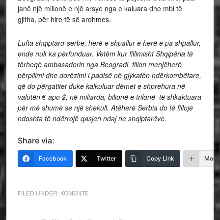
janë një milionë e një arsye nga e kaluara dhe mbi të
gjitha, për hire të së ardhmes.
Lufta shqiptaro-serbe, herë e shpallur e herë e pa shpallur,
ende nuk ka përfunduar. Vetëm kur fillimisht Shqipëria të
tërheqë ambasadorin nga Beogradi, fillon menjëherë
përpilimi dhe dorëzimi i padisë në gjykatën ndërkombëtare,
që do përgatitet duke kalkuluar dëmet e shprehura në
valutën € apo $
,
në miliarda, bilionë e trilonë të shkaktuara
për më shumë se një shekull. Atëherë Serbia do të fillojë
ndoshta të ndërrojë qasjen ndaj ne shqiptarëve.
Share via:
Facebook
Twitter
Copy Link
More
FILED UNDER:
KOMENTE