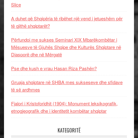
Slice
A duhet që Shqipëria të ribëhet një vend i jetueshëm për
të gjithë shqiptarët?
Përfundoi me sukses Seminari XIX Mbarëkombëtar i
Mësuesve të Gjuhës Shqipe dhe Kulturës Shqiptare në
Diasporë dhe në Mërgatë
Pse dhe kush e vrau Hasan Riza Pashën?
Gruaja shqiptare në SHBA mes sukseseve dhe sfidave
të së ardhmes
Fjalori i Kristoforidhit (1904): Monument leksikografik,
etnogjeografik dhe i identitetit kombëtar shqiptar
KATEGORITË