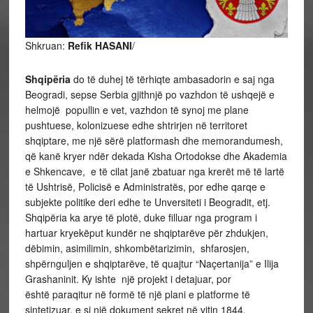
Shkruan:
Refik HASANI
/
Shqipëria
do të duhej të tërhiqte ambasadorin e saj nga
Beogradi, sepse Serbia gjithnjë po vazhdon të ushqejë e
helmojë popullin e vet, vazhdon të synoj me plane
pushtuese, kolonizuese edhe shtrirjen në territoret
shqiptare, me një sërë platformash dhe memorandumesh,
që kanë kryer ndër dekada Kisha Ortodokse dhe Akademia
e Shkencave, e të cilat janë zbatuar nga krerët më të lartë
të Ushtrisë, Policisë e Administratës, por edhe qarqe e
subjekte politike deri edhe te Unversiteti i Beogradit, etj.
Shqipëria ka arye të plotë, duke filluar nga program i
hartuar kryekëput kundër ne shqiptarëve për zhdukjen,
dëbimin, asimilimin, shkombëtarizimin, shfarosjen,
shpërnguljen e shqiptarëve, të quajtur “Naçertanija” e Ilija
Grashaninit. Ky ishte një projekt i detajuar, por
është paraqitur në formë të një plani e platforme të
sintetizuar, e si një dokument sekret në vitin 1844.