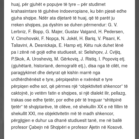
huaj, për gjuhët e popujve të tyre – për studimet
krahasimtare të gjuhëve indoevropiane, ku bën pjesë edhe
gjuha shqipe. Ndër ata dijetarë të huaj, që të parët ju
rreken shqipes, pa dyshim se duhen përmendur: G. V.
Lerbniz, F. Bopp, G. Majer, Gustav Vaigand, H. Pedersen,
V. Cimohovski, F. Nopça, N. Jokël, H. Bariq, V. Pisani, K.
Taliavini, A. Desnickaja, E. Hamp etj. Këtu nuk duhet lënë
pa i zënë në gojë edhe studiuesit, si: Selishçev, J. Cvijiq,
P.Skok, A. Urosheviq, M. Gërkoviq, J. Ristiq, I. Popoviq etj.
(gjuhëtarë, historianë, demografë etj.), disa nga të cilët, me
paragjykimet dhe detyrat që kishin marrë nga
urdhërdhënësit e tyre, përpiqeshin e nxënësit e tyre
përpiqen edhe sot, që përmes një “objektiviteti shkencor” të
caktojnë, jo vetëm fatin e shqipes, si një dialekt ilir, pellazg,
trakas ose edhe tjetër, por edhe për të treguar “shtëpinë
tjetër” të shqiptarëve, të cilëve, në shekullin XX e në fillim të
shekullit XXI, me objektivitetin më të madh shkencor,
përgjigjen e duhur ua dhanë studiuesit tanë, me në ballë
profesor Çabejn në Shqipëri e profesor Ajetin në Kosovë.