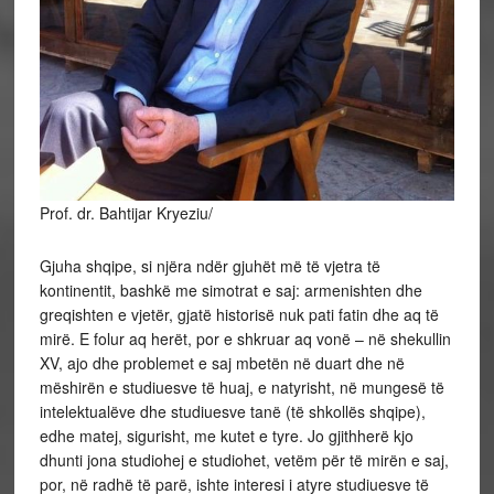
Prof. dr. Bahtijar Kryeziu/
Gjuha shqipe, si njëra ndër gjuhët më të vjetra të
kontinentit, bashkë me simotrat e saj: armenishten dhe
greqishten e vjetër, gjatë historisë nuk pati fatin dhe aq të
mirë. E folur aq herët, por e shkruar aq vonë – në shekullin
XV, ajo dhe problemet e saj mbetën në duart dhe në
mëshirën e studiuesve të huaj, e natyrisht, në mungesë të
intelektualëve dhe studiuesve tanë (të shkollës shqipe),
edhe matej,
sigurisht, me kutet e tyre. Jo gjithherë kjo
dhunti jona studiohej e studiohet, vetëm për të mirën e saj,
por, në radhë të parë, ishte interesi i atyre studiuesve të