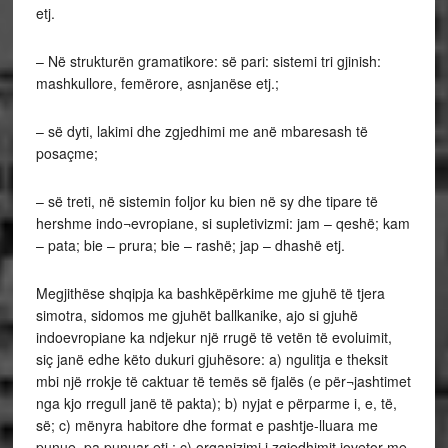
etj.
– Në strukturën gramatikore: së pari: sistemi tri gjinish:
mashkullore, femërore, asnjanëse etj.;
– së dyti, lakimi dhe zgjedhimi me anë mbaresash të
posaçme;
– së treti, në sistemin foljor ku bien në sy dhe tipare të
hershme indo¬evropiane, si supletivizmi: jam – qeshë; kam
– pata; bie – prura; bie – rashë; jap – dhashë etj.
Megjithëse shqipja ka bashkëpërkime me gjuhë të tjera
simotra, sidomos me gjuhët ballkanike, ajo si gjuhë
indoevropiane ka ndjekur një rrugë të vetën të evoluimit,
siç janë edhe këto dukuri gjuhësore: a) ngulitja e theksit
mbi një rrokje të caktuar të temës së fjalës (e për¬jashtimet
nga kjo rregull janë të pakta); b) nyjat e përparme i, e, të,
së; c) mënyra habitore dhe format e pashtje-lluara me
punue, pa punuar etj.; ç) organizimi i zgjedhimit jovetor me