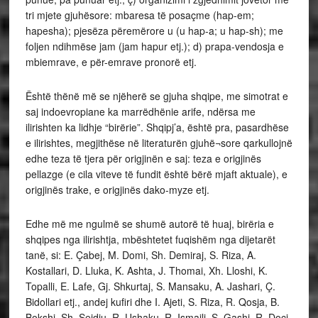
tri mjete gjuhësore: mbaresa të posaçme (hap-em;
hapesha); pjesëza përemërore u (u hap-a; u hap-sh); me
foljen ndihmëse jam (jam hapur etj.); d) prapa-vendosja e
mbiemrave, e për-emrave pronorë etj.
Është thënë më se njëherë se gjuha shqipe, me simotrat e
saj indoevropiane ka marrëdhënie arife, ndërsa me
ilirishten ka lidhje “birërie”. Shqipj’a, është pra, pasardhëse
e ilirishtes, megjithëse në literaturën gjuhë¬sore qarkullojnë
edhe teza të tjera për origjinën e saj: teza e origjinës
pellazge (e cila viteve të fundit është bërë mjaft aktuale), e
origjinës trake, e origjinës dako-myze etj.
Edhe më me ngulmë se shumë autorë të huaj, birëria e
shqipes nga ilirishtja, mbështetet fuqishëm nga dijetarët
tanë, si: E. Çabej, M. Domi, Sh. Demiraj, S. Riza, A.
Kostallari, D. Lluka, K. Ashta, J. Thomai, Xh. Lloshi, K.
Topalli, E. Lafe, Gj. Shkurtaj, S. Mansaku, A. Jashari, Ç.
Bidollari etj., andej kufiri dhe I. Ajeti, S. Riza, R. Qosja, B.
Bokshi, Sh. Sejdiu, R. Ushaku, R. Ismajli, S. Gashi, R. Doçi,