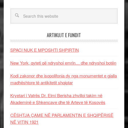
ARTIKUJT E FUNDIT
SPAÇI NUK E MPOSHTI SHPIRTIN
New York, qyteti që ndryshoi emrin… dhe ndryshoi botën
Kodi zakonor dhe isopolifonia dy nga monumentet e gjalla
madhështore të antikitetit shqiptar
Kryetari i Vatrës Dr. Elmi Berisha zhvilloi takim në
Akademinë e Shkencave dhe të Arteve të Kosovës
ÇËSHTJA ÇAME NË PARLAMENTIN E SHQIPËRISË
NË VITIN 1921