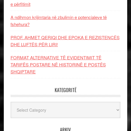
e përfitimit
A ndihmon krijimtaria në zbulimin e potencialeve të
fshehura?
PROF. AHMET QERIQI DHE EPOKA E REZISTENCЁS
DHE LUFTЁS PЁR LIRI!
FORMAT ALTERNATIVE TË EVIDENTIMIT TË
TARIFËS POSTARE NË HISTORINË E POSTËS
SHQIPTARE
KATEGORITË
Kategoritë
ARKIV