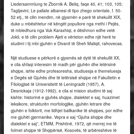
Liedersammlung te Zbornik A. Beliq, faqe 40, 41; 103, 105;
Tagljavini, Le pallate albanesi di tipo zhego orientale, f. 50-
52 etj., të cilin mendim, në gjysmën e parë të shekullit XIX,
duke u mbështetur në këngët popullore nga rrethi i Pejës,
të mbledhura nga Vuk Karaxhiqi, e dëshmon edhe vetë
Jokli, e të cilin problem Ajeti e vërteton edhe një herë te
studimi i tij mbi gjuhën e Divanit të Sheh Maliqit, rahovecas.
Një studiuese e përkorë e gjysmës së dytë të shekullit XX,
e cila shfaqi interesim të madh për gjuhën dhe letërsinë
shqipe, ishte edhe profesoresha, studiuesja e themeluesja
e Degës së Gjuhës dhe të letërsisë shqipe në Fakultetin e
Filologjisë të Universitetit të Leningradit (1957), A.
Desnickaja (1912-1992), e cila si mision studimi të saj
kishte: historinë e gjuhës shqipe, dialektet e saj, huazimet
leksikore, strukturën morfologjike, gjuhën letrare dhe
gjuhën e folklorit, me lidhjet ballkanike të shqipes, por edhe
me gjuhët gjermanike. Vepra e saj “Gjuha shqipe dhe
dialektet e saj”, ETMM, Prishtinë, 1972, që merrej me të
folmet shqipe të Shqipërisë, Kosovës, të arbëreshëve të