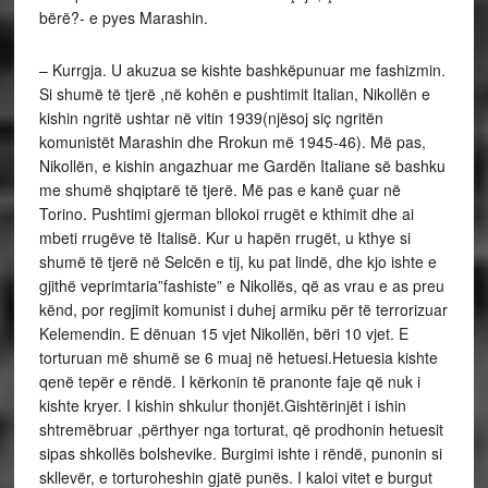
bërë?- e pyes Marashin.
– Kurrgja. U akuzua se kishte bashkëpunuar me fashizmin.
Si shumë të tjerë ,në kohën e pushtimit Italian, Nikollën e
kishin ngritë ushtar në vitin 1939(njësoj siç ngritën
komunistët Marashin dhe Rrokun më 1945-46). Më pas,
Nikollën, e kishin angazhuar me Gardën Italiane së bashku
me shumë shqiptarë të tjerë. Më pas e kanë çuar në
Torino. Pushtimi gjerman bllokoi rrugët e kthimit dhe ai
mbeti rrugëve të Italisë. Kur u hapën rrugët, u kthye si
shumë të tjerë në Selcën e tij, ku pat lindë, dhe kjo ishte e
gjithë veprimtaria”fashiste” e Nikollës, që as vrau e as preu
kënd, por regjimit komunist i duhej armiku për të terrorizuar
Kelemendin. E dënuan 15 vjet Nikollën, bëri 10 vjet. E
torturuan më shumë se 6 muaj në hetuesi.Hetuesia kishte
qenë tepër e rëndë. I kërkonin të pranonte faje që nuk i
kishte kryer. I kishin shkulur thonjët.Gishtërinjët i ishin
shtremëbruar ,përthyer nga torturat, që prodhonin hetuesit
sipas shkollës bolshevike. Burgimi ishte i rëndë, punonin si
skllevër, e torturoheshin gjatë punës. I kaloi vitet e burgut