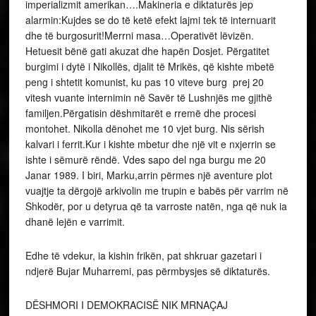
imperializmit amerikan….Makineria e diktaturës jep
alarmin:Kujdes se do të ketë efekt lajmi tek të internuarit
dhe të burgosurit!Merrni masa…Operativët lëvizën.
Hetuesit bënë gati akuzat dhe hapën Dosjet. Përgatitet
burgimi i dytë i Nikollës, djalit të Mrikës, që kishte mbetë
peng i shtetit komunist, ku pas 10 viteve burg prej 20
vitesh vuante internimin në Savër të Lushnjës me gjithë
familjen.Përgatisin dëshmitarët e rremë dhe procesi
montohet. Nikolla dënohet me 10 vjet burg. Nis sërish
kalvari i ferrit.Kur i kishte mbetur dhe një vit e nxjerrin se
ishte i sëmurë rëndë. Vdes sapo del nga burgu me 20
Janar 1989. I biri, Marku,arrin përmes një aventure plot
vuajtje ta dërgojë arkivolin me trupin e babës për varrim në
Shkodër, por u detyrua që ta varroste natën, nga që nuk ia
dhanë lejën e varrimit.
Edhe të vdekur, ia kishin frikën, pat shkruar gazetari i
ndjerë Bujar Muharremi, pas përmbysjes së diktaturës.
DËSHMORI I DEMOKRACISË NIK MRNAÇAJ