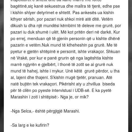
bagëtinë,siç kanë sekuestrua dhe mallra të tjerë, edhe pse
i kishin shlyer detyrimet e shtetit. Pas ankesës ua kishin
kthyer sërish, por pazari nuk shkoi mirë atë ditë. Vetëm
dikush iu dha një mundësi këmbimi të deleve me grurë, por
pazari iu duk shumë i ulët. Më kot pritën deri në darkë. Kur
po errej, menduan që të gjenin personin që u kishte dhënë
pazarin e vetëm.Nuk mund të ktheheshin pa grurë. Me të
pyetur e gjetën shtëpinë e personit, ishte vrakaçor. Shkuan
në Vrakë, por kur e panë grurin që nga lagështia kishte
marrë ngjyrën e gjelbërt, i thonë të zotit se ai grurë nuk
mund të hahej, ishte i mykur. Unë këtë grurë përdor, u tha
ai, lajeni dhe thajeni. S’kishin rrugë tjetër, pranuan. Atë
natë bujtën tek vrakaçori. Pikërisht aty u zhvillua biseda
për të cilën po pyeste intervistusi i UDB-së. E ka pyetë
Marashin i zoti i shtëpisë:- Nga je, or mik?
-Nga Selca,- është përgjigjë Marashi.
-Sa larg e ke kufirin?