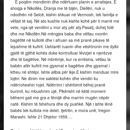
E poqëm mendimin dhe ndërtuam planin e arratisjes. E
shoqja e Nikollës, Dranja me të bijën, Diellën, nuk u
ndodhën në Selcë, kishin shkuar në Vermosh, tek familja e
vëllait të saj. Në ato kushte nuk kishte kohë për ti marrë me
vete, nga që vendimi u mor aty për aty.Pasatj, duhej folë
dhe me Nikollën.Në mëngjes baba dhe vëllau nxorën
bagëtitë në kullotë dhe i afruan sa më pranë pikave të
lejushme të kufirit. Ushtarët ruanin dhe vështronin me dylbi
gjatë të gjithë kohës duke kontrolluar lëvizjet e njerëzve
dhe të bagëtive. Në mbrëmje, kur ra errësina, vëllau la
babën afër kufirit me gjysmat e bagëtive dhe gjysmat i
ktheu në shtëpi. Ishte alibia për ikje.E kishim menduar mire
lojën: Ne dinim me saktësi kohën dhe vendin ku
ndërroheshin rojet. Ndërrimi i shërbimit bëhej pranë
burimit, ku mbushnim ujë. Pikërisht në këtë moment
bëhemi gati me gra e fëmijë dhe marrim rrugën nëpër
natë. Kishim të fshehura dhe dy pushkë. Një i ishte lënë
babës tek kullota me delet, tjetrën, e mora unë, tregon
Marashi. Ishte 21 Dhjetor 1959….