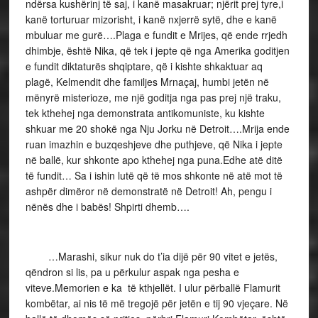
ndërsa kushërinj të saj, i kanë masakruar; njërit prej tyre,i
kanë torturuar mizorisht, i kanë nxjerrë sytë, dhe e kanë
mbuluar me gurë….Plaga e fundit e Mrijes, që ende rrjedh
dhimbje, është Nika, që tek i jepte që nga Amerika goditjen
e fundit diktaturës shqiptare, që i kishte shkaktuar aq
plagë, Kelmendit dhe familjes Mrnaçaj, humbi jetën në
mënyrë misterioze, me një goditja nga pas prej një traku,
tek kthehej nga demonstrata antikomuniste, ku kishte
shkuar me 20 shokë nga Nju Jorku në Detroit….Mrija ende
ruan imazhin e buzqeshjeve dhe puthjeve, që Nika i jepte
në ballë, kur shkonte apo kthehej nga puna.Edhe atë ditë
të fundit… Sa i ishin lutë që të mos shkonte në atë mot të
ashpër dimëror në demonstratë në Detroit! Ah, pengu i
nënës dhe i babës! Shpirti dhemb….
…Marashi, sikur nuk do t’ia dijë për 90 vitet e jetës,
qëndron si lis, pa u përkulur aspak nga pesha e
viteve.Memorien e ka të kthjellët. I ulur përballë Flamurit
kombëtar, ai nis të më tregojë për jetën e tij 90 vjeçare. Në