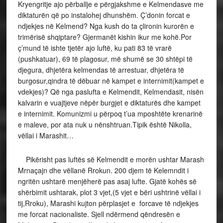
Kryengritje ajo përballje e përgjakshme e Kelmendasve me
diktaturën që po instalohej dhunshëm. Ç’donin forcat e
ndjekjes në Kelmend? Nga kush do ta çlironin kurorën e
trimërisë shqiptare? Gjermanët kishin ikur me kohë.Por
ç’mund të ishte tjetër ajo luftë, ku pati 83 të vrarë
(pushkatuar), 69 të plagosur, më shumë se 30 shtëpi të
djegura, dhjetëra kelmendas të arrestuar, dhjetëra të
burgosur,qindra të dëbuar në kampet e internimit(kampet e
vdekjes)? Që nga paslufta e Kelmendit, Kelmendasit, nisën
kalvarin e vuajtjeve nëpër burgjet e diktaturës dhe kampet
e internimit. Komunizmi u përpoq t’ua mposhtëte krenarinë
e maleve, por ata nuk u nënshtruan.Tipik është Nikolla,
vëllai i Marashit…
Pikërisht pas luftës së Kelmendit e morën ushtar Marash
Mrnaçajn dhe vëllanë Rrokun. 200 djem të Kelemndit i
ngritën ushtarë menjëherë pas asaj lufte. Gjatë kohës së
shërbimit ushtarak, plot 3 vjet,(5 vjet e bëri ushtrinë vëllai i
tij,Rroku), Marashi kujton përplasjet e forcave të ndjekjes
me forcat nacionaliste. Sjell ndërmend qëndresën e