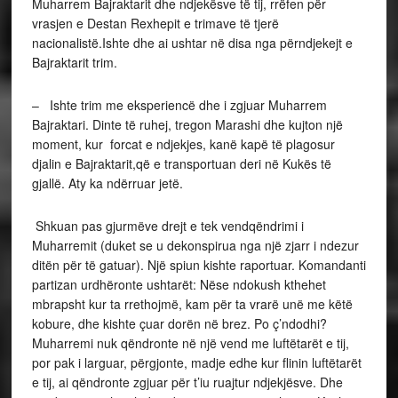
Muharrem Bajraktarit dhe ndjekësve të tij, rrëfen për
vrasjen e Destan Rexhepit e trimave të tjerë
nacionalistë.Ishte dhe ai ushtar në disa nga përndjekejt e
Bajraktarit trim.
– Ishte trim me eksperiencë dhe i zgjuar Muharrem
Bajraktari. Dinte të ruhej, tregon Marashi dhe kujton një
moment, kur forcat e ndjekjes, kanë kapë të plagosur
djalin e Bajraktarit,që e transportuan deri në Kukës të
gjallë. Aty ka ndërruar jetë.
Shkuan pas gjurmëve drejt e tek vendqëndrimi i
Muharremit (duket se u dekonspirua nga një zjarr i ndezur
ditën për të gatuar). Një spiun kishte raportuar. Komandanti
partizan urdhëronte ushtarët: Nëse ndokush kthehet
mbrapsht kur ta rrethojmë, kam për ta vrarë unë me këtë
kobure, dhe kishte çuar dorën në brez. Po ç’ndodhi?
Muharremi nuk qëndronte në një vend me luftëtarët e tij,
por pak i larguar, përgjonte, madje edhe kur flinin luftëtarët
e tij, ai qëndronte zgjuar për t’iu ruajtur ndjekjësve. Dhe