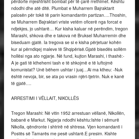
përdorte mjeshtrisht bombat për të çarë rrethimet. Kështu
ndodhi dhe atë ditë. Plumbat e Muharrem Bajraktarit
palosën për tokë të parin komandantin partizan….Thoshin,
se Muharrem Bajraktari vriste vetëm oficerë nga forcat e
ndjekjes, jo ushtarë… Kur kisha kaluar në perëndim, tregon
Marashi, shkova dhe e takova në Bruksel Muharremin dhe
biseduam gjatë. Ia tregova se si e kisha përjetuar kohën
kur ai përndiqej maleve të Shqipërisë.Gjatë bisedës sollëm
hollësi nga ato ngjarje. Në fund, kujton Marashi, i thashë:-
A je gati të kthehemi tash e të shkojmë e të luftojmë
komunistat? Unë bëhem ushtar i juaj…Ai ma ktheu: -Nuk
është nevoja, bir, se ata po vrasin njëri-tjetrin. Nuk e kanë
të gjatë….
ARRESTIMI I VËLLAIT, NIKOLLËS
Tregon Marashi: Në vitin 1952 arrestuan vëllanë, Nikollën,
babanë e Markut. Ngjarja ndodhi kështu:Ishte i sëmurë
Nikolla, qëndronte i shtrirë në shtresa. Vjen komandanti i
Postës së Tamarës me pesë ushtarë.E presim. Kishte