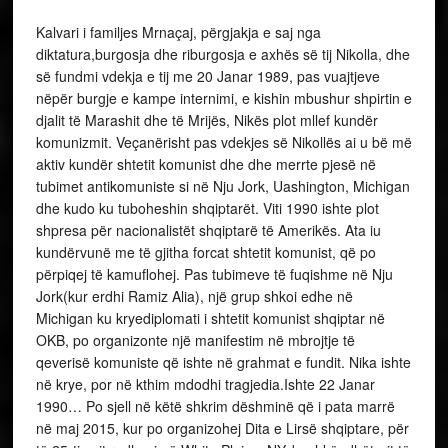
Kalvari i familjes Mrnaçaj, përgjakja e saj nga
diktatura,burgosja dhe riburgosja e axhës së tij Nikolla, dhe
së fundmi vdekja e tij me 20 Janar 1989, pas vuajtjeve
nëpër burgje e kampe internimi, e kishin mbushur shpirtin e
djalit të Marashit dhe të Mrijës, Nikës plot mllef kundër
komunizmit. Veçanërisht pas vdekjes së Nikollës ai u bë më
aktiv kundër shtetit komunist dhe dhe merrte pjesë në
tubimet antikomuniste si në Nju Jork, Uashington, Michigan
dhe kudo ku tuboheshin shqiptarët. Viti 1990 ishte plot
shpresa për nacionalistët shqiptarë të Amerikës. Ata iu
kundërvunë me të gjitha forcat shtetit komunist, që po
përpiqej të kamuflohej. Pas tubimeve të fuqishme në Nju
Jork(kur erdhi Ramiz Alia), një grup shkoi edhe në
Michigan ku kryediplomati i shtetit komunist shqiptar në
OKB, po organizonte një manifestim në mbrojtje të
qeverisë komuniste që ishte në grahmat e fundit. Nika ishte
në krye, por në kthim mdodhi tragjedia.Ishte 22 Janar
1990… Po sjell në këtë shkrim dëshminë që i pata marrë
në maj 2015, kur po organizohej Dita e Lirsë shqiptare, për