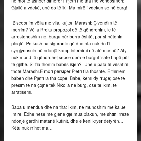
në mot të ashpër dimëror? Pjetri më tha me vendosmëri:
Gjallë a vdekë, unë do të iki! Ma mirë i vdekun se në burg!
Bisedonim vëlla me vlla, kujton Marashi: Ç’vendim të
merrim? Vëlla Rroku propozoi që të qëndronim, le të
arrestoheshim ne, burgu për burra është, por shpëtonin
pleqtë. Po kush na siguronte që dhe ata nuk do t’i
syrgjynosnin në ndonjë kamp internimi në atë moshë? Aty
nuk mund të qëndrohej sepse dera e burgut ishte hapë për
të gjithë. Si t’ia thonim babës ikjen? -Unë e pata të vështirë,
thotë Marashi.E mori përsipër Pjetri t’ia thoshte. E thirrëm
babën dhe Pjetri ia tha copë: Babë, kemi dy rrugë; ose të
presim të na çojnë tek Nikolla në burg, ose të ikim, të
arratisemi.
Baba u mendua dhe na tha: Ikim, në mundshim me kalue
,mirë. Edhe nëse më gjenë gjë,mua plakun, më shtini rrëzë
ndonjë gardhi matanë kufinit, dhe e keni kryer detyrën…
Këtu nuk rrihet ma…