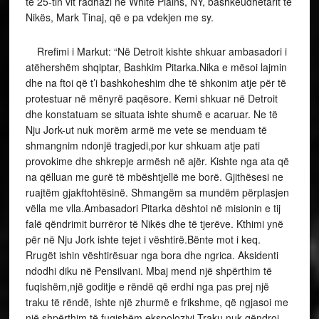
të 25-tin vit radhazi në White Plains, NY, bashkëudhëtarit të
Nikës, Mark Tinaj, që e pa vdekjen me sy.
Rrefimi i Markut: “Në Detroit kishte shkuar ambasadori i
atëhershëm shqiptar, Bashkim Pitarka.Nika e mësoi lajmin
dhe na ftoi që t’i bashkoheshim dhe të shkonim atje për të
protestuar në mënyrë paqësore. Kemi shkuar në Detroit
dhe konstatuam se situata ishte shumë e acaruar. Ne të
Nju Jork-ut nuk morëm armë me vete se menduam të
shmangnim ndonjë tragjedi,por kur shkuam atje pati
provokime dhe shkrepje armësh në ajër. Kishte nga ata që
na qëlluan me gurë të mbështjellë me borë. Gjithësesi ne
ruajtëm gjakftohtësinë. Shmangëm sa mundëm përplasjen
vëlla me vlla.Ambasadori Pitarka dështoi në misionin e tij
falë qëndrimit burrëror të Nikës dhe të tjerëve. Kthimi ynë
për në Nju Jork ishte tejet i vështirë.Bënte mot i keq.
Rrugët ishin vështirësuar nga bora dhe ngrica. Aksidenti
ndodhi diku në Pensilvani. Mbaj mend një shpërthim të
fuqishëm,një goditje e rëndë që erdhi nga pas prej një
traku të rëndë, ishte një zhurmë e frikshme, që ngjasoi me
një shpërthim të fuqishëm ekspolozivi.Traku nuk qëndroi,