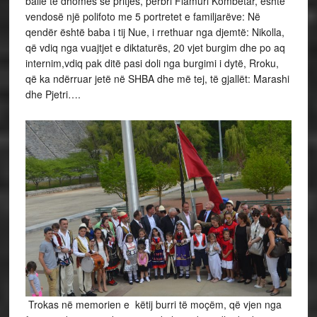
ballë të dhomës së pritjes, përbri Flamuri Kombëtar, është
vendosë një polifoto me 5 portretet e familjarëve: Në
qendër është baba i tij Nue, i rrethuar nga djemtë: Nikolla,
që vdiq nga vuajtjet e diktaturës, 20 vjet burgim dhe po aq
internim,vdiq pak ditë pasi doli nga burgimi i dytë, Rroku,
që ka ndërruar jetë në SHBA dhe më tej, të gjallët: Marashi
dhe Pjetri….
Trokas në memorien e këtij burri të moçëm, që vjen nga