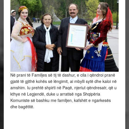
Në prani të Familjes së tij të dashur, e cila i qëndroi pranë
gjatë të gjithë kohës së lëngimit, ai mbylli sytë dhe kaloi në
amshim. Iu prehtë shpirti në Paqë, njeriut qëndresatr, që u
kthye në Legjendë, duke u arratisë nga Shqipëria
Komuniste së bashku me familjen, kafshët e ngarkesës
dhe bagëtitë.