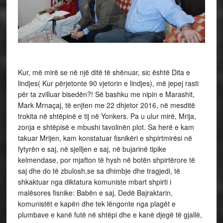
Kur, më mirë se në një ditë të shënuar, sic është Dita e
lindjes( Kur përjetonte 90 vjetorin e lindjes), më jepej rasti
për ta zvilluar bisedën?! Së bashku me nipin e Marashit,
Mark Mrnaçaj, të enjten me 22 dhjetor 2016, në mesditë
trokita në shtëpinë e tij në Yonkers. Pa u ulur mirë, Mrija,
zonja e shtëpisë e mbushi tavolinën plot. Sa herë e kam
takuar Mrijen, kam konstatuar fisnikëri e shpirtmirësi në
fytyrën e saj, në sjelljen e saj, në bujarinë tipike
kelmendase, por mjafton të hysh në botën shpirtërore të
saj dhe do të zbulosh,se sa dhimbje dhe tragjedi, të
shkaktuar nga diktatura komuniste mbart shpirti i
malësores fisnike: Babën e saj, Dedë Bajraktarin,
komunistët e kapën dhe tek lëngonte nga plagët e
plumbave e kanë futë në shtëpi dhe e kanë djegë të gjallë,