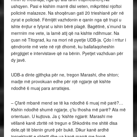
ushqyen. Pasi e kishim marrë disi veten, mikpritësi njoftoi
policinë malazeze. Na shoqëruan gati 20 trieshianë për në
zyrat e policisë. Fëmijët vazhdonin e qanin nga që trupi u
ishte ënjtur e fytyrat u ishin bërë plagë. Bagëtinë, s’mund ta
merrnim me vete, ia lamë atij që na kishte ndihmuar. Na
çuan në Titograd, ku na mori në pyetje UDB-ja. Çdo i rritur i
qëndronte më vete në një dhomë, ku ballafaqoheshin
përgjigjet e intervistave që na bënin. Pyetjet vazhduan për
dy javë.
UDB-a dinte gjithçka për ne, tregon Marashi, dhe shton;
madje më provokuan edhe për një ngjarje që kishte
ndodhë 6 muaj para arratisjes.
– Çfarë mbanë mend se të ka ndodhë 6 muaj më parë?…
Kishin ndodhë shumë ngjarje, ç’tu thosha më parë? Ata më
orientuan. U kujtova. Ja ç ‘kishte ngjarë: Marashi me
vëllanë kanë zbritë në tregun e Shkodrës me shitë disa
dele,që të blenin grurë për bukë. Dikur kanë ardhë
inspektorët e shtetit dhe ua kanë marrë me forcë