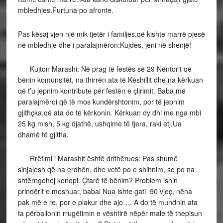
mbledhjes.Furtuna po afronte.
Pas kësaj vjen një mik tjetër i familjes,që kishte marrë pjesë
në mbledhje dhe i paralajmëron:Kujdes, jeni në shenjë!
Kujton Marashi: Në prag të festës së 29 Nëntorit që
bënin komunsitët, na thirrën ata të Këshillit dhe na kërkuan
që t’u jepnim kontribute për festën e çlirimit. Baba më
paralajmëroi që të mos kundërshtonim, por të jepnim
gjithçka,që ata do të kërkonin. Kërkuan dy dhi me nga mbi
25 kg mish, 5 kg djathë, ushqime të tjera, raki etj.Ua
dhamë të gjitha.
Rrëfimi i Marashit është drithërues: Pas shumë
sinjalesh që na erdhën, dhe vetë po e shihnim, se po na
shtërngohej konopi. Çfarë të bënim? Problem ishin
prindërit e moshuar, babai Nua ishte gati 90 vjeç, nëna
pak më e re, por e plakur dhe ajo…. A do të mundnin ata
ta përballonin rrugëtimin e vështirë nëpër male të thepisun