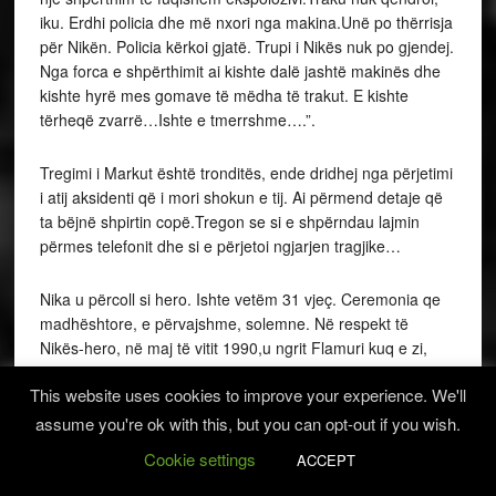
iku. Erdhi policia dhe më nxori nga makina.Unë po thërrisja
për Nikën. Policia kërkoi gjatë. Trupi i Nikës nuk po gjendej.
Nga forca e shpërthimit ai kishte dalë jashtë makinës dhe
kishte hyrë mes gomave të mëdha të trakut. E kishte
tërheqë zvarrë…Ishte e tmerrshme….”.
Tregimi i Markut është tronditës, ende dridhej nga përjetimi
i atij aksidenti që i mori shokun e tij. Ai përmend detaje që
ta bëjnë shpirtin copë.Tregon se si e shpërndau lajmin
përmes telefonit dhe si e përjetoi ngjarjen tragjike…
Nika u përcoll si hero. Ishte vetëm 31 vjeç. Ceremonia qe
madhështore, e përvajshme, solemne. Në respekt të
Nikës-hero, në maj të vitit 1990,u ngrit Flamuri kuq e zi,
para zyrave të Bashkisë në White Plains të Nju Jork-ut.
This website uses cookies to improve your experience. We'll
Ceremonia organizohet çdo vit në Parkun“Kensico Dam
Plaza”, në Valhalla, Westchester, Nju Jork, duke ngritë
assume you're ok with this, but you can opt-out if you wish.
Flamurin shqiptar përbri atij amerikan dhe familjes Mrnaçaj
Cookie settings
ACCEPT
i dorëzohet proklamata e bashkisë.