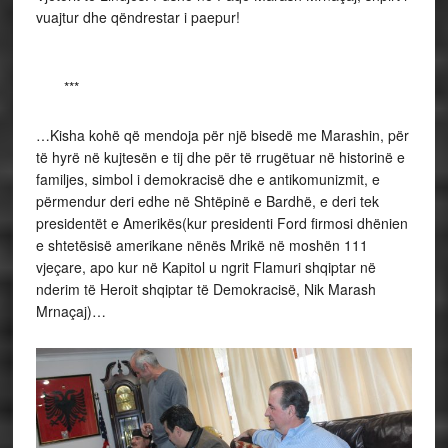
vuajtur dhe qëndrestar i paepur!
***
…Kisha kohë që mendoja për një bisedë me Marashin, për
të hyrë në kujtesën e tij dhe për të rrugëtuar në historinë e
familjes, simbol i demokracisë dhe e antikomunizmit, e
përmendur deri edhe në Shtëpinë e Bardhë, e deri tek
presidentët e Amerikës(kur presidenti Ford firmosi dhënien
e shtetësisë amerikane nënës Mrikë në moshën 111
vjeçare, apo kur në Kapitol u ngrit Flamuri shqiptar në
nderim të Heroit shqiptar të Demokracisë, Nik Marash
Mrnaçaj)…