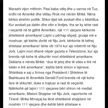
Marashi vijon rrëfimin: Pasi baba vdiq dhe u varros në Tuz,
erdhi në Amerikë dhe vëllau Rrok me nënën Mrikë. Nëna
kërkoi strehim politik. Shkoi djali tek avokati dhe u këshillua.
Kur avokati pa datën dhe vitin e lindjes, tha se ky ishte rast
i veçantë në të gjithë Amerikën, një 111 vjeçare kërkonte
shtetësinë amerikane! Lajmi u përhap shpejt, gruaja më e
moshuar, që kishte zbritë në Nju Jork, kërkonte të bëhej
shtetase amerikane! Ishte viti 1974 kur ajo mbërriti në Nju
Jork. Lajmi mori dhenë nëpër gazeta e Televizione, kur ajo
brenda një kohe të shkurtër mori shtetësinë amerikane.
Deklarta e nënës Mrikë: “dua të jetoj dhe të vdes e lirë në
tokën e lirë amerikane”, kishte bërë xhiron e lajmeve.
Shtetësia e saj u firmos nga Presidenti i Shteteve të
Bashkuara të Amerikës Gerald Ford brenda në një kohe
fare të shkurtër, duke e trajtuar si rast të veçantë.
Ndërkohë që lajmi i 111 vjeçares bëri xhiron në mediat
amerikane, Misioni Shqiptar në Nju Jork, raportonte në
Tiranë: Mrika Mrnaçaj ka lënë shtetësinë shqiptare në
moshën 111 vjeçare dhe është bërë shtetase e