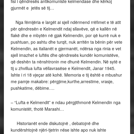
fisi i qëndresës antikomuniste kelmendase dhe kërkoj
gjurmët e jetës së tij…
Nga fëmijëria e largët ai sjell ndërmend rrëfimet e të atit
për qëndresën e Kelmendit ndaj sllavëve, që e kallën në
flakë dhe e mbytën në gjak Kelmendin, por që kurrë nuk e
pushtuan, po ashtu dhe turqit, nuk arritën ta bënin për vete
Kelmendin, as italianët e gjermanët, ndërsa nga rinia e vet
sjell imazhet e luftës dhe qëndresës kundër komunistëve,
që deshën ta nënshtronin me dhunë Kelmendin. Në sytë e
tij u zhvillua lufta vëllavrasëse e Kelmendit, Janar 1945.
Ishte i ri 18 vjeçar atë kohë. Memoria e tij është e mbushur
me pamje makabre: përgjime,kurthe,arrestime, vrasje,
pushkatime, dëbime….
– “Lufta e Kelmendit” e ndau përgjithmonë Kelmendin nga
komunistët, thotë Marashi…
Historianët ende diskutojnë , debatojnë dhe
kundërshtojnë njëri-tjetrin nëse ishte apo nuk ishte