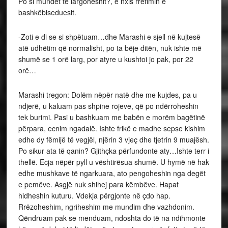
Po si mundët të largoheshit?, e nxis rrëfimin e
bashkëbiseduesit.
-Zoti e di se si shpëtuam…dhe Marashi e sjell në kujtesë
atë udhëtim që normalisht, po ta bëje ditën, nuk ishte më
shumë se 1 orë larg, por atyre u kushtoi jo pak, por 22
orë…
Marashi tregon: Dolëm nëpër natë dhe me kujdes, pa u
ndjerë, u kaluam pas shpine rojeve, që po ndërroheshin
tek burimi. Pasi u bashkuam me babën e morëm bagëtinë
përpara, ecnim ngadalë. Ishte frikë e madhe sepse kishim
edhe dy fëmijë të vegjël, njërin 3 vjeç dhe tjetrin 9 muajësh.
Po sikur ata të qanin? Gjithçka përfundonte aty…Ishte terr i
thellë. Ecja nëpër pyll u vështirësua shumë. U hymë në hak
edhe mushkave të ngarkuara, ato pengoheshin nga degët
e pemëve. Asgjë nuk shihej para këmbëve. Hapat
hidheshin kuturu. Vdekja përgjonte në çdo hap.
Rrëzoheshim, ngriheshim me mundim dhe vazhdonim.
Qëndruam pak se menduam, ndoshta do të na ndihmonte