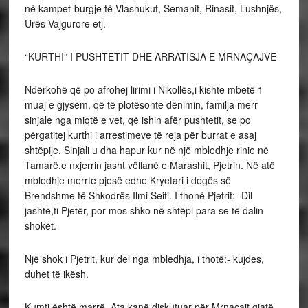
në kampet-burgje të Vlashukut, Semanit, Rinasit, Lushnjës,
Urës Vajgurore etj.
“KURTHI” I PUSHTETIT DHE ARRATISJA E MRNAÇAJVE
Ndërkohë që po afrohej lirimi i Nikollës,i kishte mbetë 1
muaj e gjysëm, që të plotësonte dënimin, familja merr
sinjale nga miqtë e vet, që ishin afër pushtetit, se po
përgatitej kurthi i arrestimeve të reja për burrat e asaj
shtëpije. Sinjali u dha hapur kur në një mbledhje rinie në
Tamarë,e nxjerrin jasht vëllanë e Marashit, Pjetrin. Në atë
mbledhje merrte pjesë edhe Kryetari i degës së
Brendshme të Shkodrës Ilmi Seiti. I thonë Pjetrit:- Dil
jashtë,ti Pjetër, por mos shko në shtëpi para se të dalin
shokët.
Një shok i Pjetrit, kur del nga mbledhja, i thotë:- kujdes,
duhet të ikësh.
Kumti është marrë. Ata kanë diskutuar për Mrnaçajt gjatë