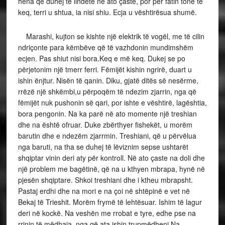
hëna që duhej të lindëte në ato çaste, por për fatin tonë të
keq, terri u shtua, ia nisi shiu. Ecja u vështirësua shumë.
Marashi, kujton se kishte një elektrik të vogël, me të cilin
ndriçonte para këmbëve që të vazhdonin mundimshëm
ecjen. Pas shiut nisi bora.Keq e më keq. Dukej se po
përjetonim një tmerr ferri. Fëmijët kishin ngrirë, duart u
ishin ënjtur. Nisën të qanin. Diku, gjatë ditës së nesërme,
rrëzë një shkëmbi,u përpoqëm të ndezim zjarrin, nga që
fëmijët nuk pushonin së qari, por ishte e vështirë, lagështia,
bora pengonin. Na ka parë në ato momente një treshian
dhe na është ofruar. Duke zbërthyer fishekët, u morëm
barutin dhe e ndezëm zjarrmin. Treshiani, që u përvëlua
nga baruti, na tha se duhej të lëviznim sepse ushtarët
shqiptar vinin deri aty për kontroll. Në ato çaste na doli dhe
një problem me bagëtinë, që na u kthyen mbrapa, hynë në
pjesën shqiptare. Shkoi treshiani dhe i ktheu mbrapsht.
Pastaj erdhi dhe na mori e na çoi në shtëpinë e vet në
Bekaj të Trieshit. Morëm frymë të lehtësuar. Ishim të lagur
deri në kockë. Na veshën me rrobat e tyre, edhe pse na
rrinin të mëdhaja, nga që ata ishin trupmëdhenj.Na