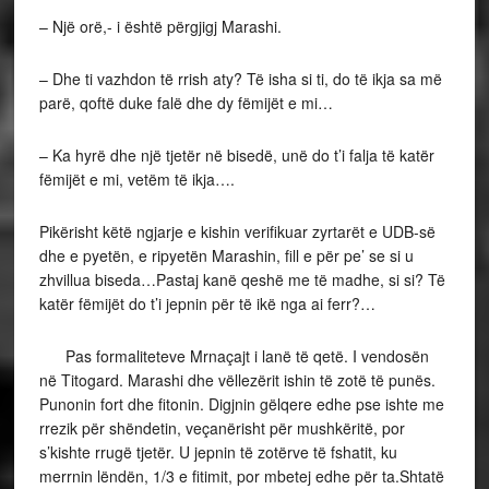
– Një orë,- i është përgjigj Marashi.
– Dhe ti vazhdon të rrish aty? Të isha si ti, do të ikja sa më
parë, qoftë duke falë dhe dy fëmijët e mi…
– Ka hyrë dhe një tjetër në bisedë, unë do t’i falja të katër
fëmijët e mi, vetëm të ikja….
Pikërisht këtë ngjarje e kishin verifikuar zyrtarët e UDB-së
dhe e pyetën, e ripyetën Marashin, fill e për pe’ se si u
zhvillua biseda…Pastaj kanë qeshë me të madhe, si si? Të
katër fëmijët do t’i jepnin për të ikë nga ai ferr?…
Pas formaliteteve Mrnaçajt i lanë të qetë. I vendosën
në Titogard. Marashi dhe vëllezërit ishin të zotë të punës.
Punonin fort dhe fitonin. Digjnin gëlqere edhe pse ishte me
rrezik për shëndetin, veçanërisht për mushkëritë, por
s’kishte rrugë tjetër. U jepnin të zotërve të fshatit, ku
merrnin lëndën, 1/3 e fitimit, por mbetej edhe për ta.Shtatë