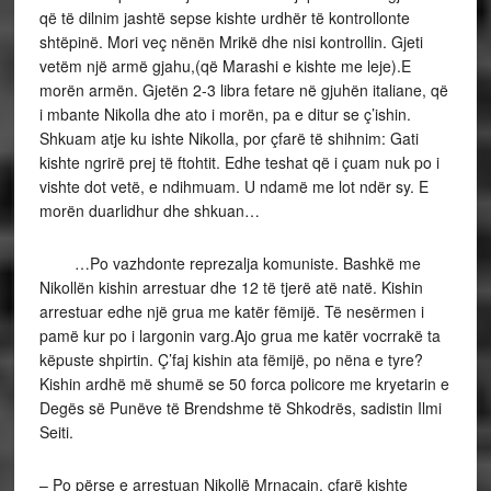
që të dilnim jashtë sepse kishte urdhër të kontrollonte
shtëpinë. Mori veç nënën Mrikë dhe nisi kontrollin. Gjeti
vetëm një armë gjahu,(që Marashi e kishte me leje).E
morën armën. Gjetën 2-3 libra fetare në gjuhën italiane, që
i mbante Nikolla dhe ato i morën, pa e ditur se ç’ishin.
Shkuam atje ku ishte Nikolla, por çfarë të shihnim: Gati
kishte ngrirë prej të ftohtit. Edhe teshat që i çuam nuk po i
vishte dot vetë, e ndihmuam. U ndamë me lot ndër sy. E
morën duarlidhur dhe shkuan…
…Po vazhdonte reprezalja komuniste. Bashkë me
Nikollën kishin arrestuar dhe 12 të tjerë atë natë. Kishin
arrestuar edhe një grua me katër fëmijë. Të nesërmen i
pamë kur po i largonin varg.Ajo grua me katër vocrrakë ta
këpuste shpirtin. Ç’faj kishin ata fëmijë, po nëna e tyre?
Kishin ardhë më shumë se 50 forca policore me kryetarin e
Degës së Punëve të Brendshme të Shkodrës, sadistin Ilmi
Seiti.
– Po përse e arrestuan Nikollë Mrnaçajn, çfarë kishte