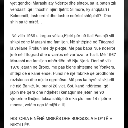
vjet qëndroi Marashi aty.Ndërtoi dhe shtëpi, sa ia patën zili
vendasit, që i thoshin njëri-tjetrit: Si more, ky shqiptari i
Kelmendit, tash erdhi dhe tash e ndërtoi shtëpinë?! Dhe
shih sa të mirë!…
Në vitin 1966 u largua vëllau,Pjetri për në Itali.Pas një viti
shkoi edhe Marashi me familjen. Në shtëpinë në Titograd
la vëllanë Rrokun me dy pleqtë. Më pas baba Nue ndërroi
jetë në Titograd dhe u varros në varrezat e Tuzit. Më 1967
Marashi me familjen mbërritën në Nju Njork. Deri në vitin
1978 jetuan në Bronx, më pas blenë shtëpinë në Yonkers,
shtëpi që e kanë ende. Punoi në një fabrikë që prodhonte
rezistenca dhe mjete ngrohëse. Më pas ka hyrë si sikjuriti
në një Bankë, ku punoi 20 vjet. Sot, kanë ndërtesa, që i
japin me qera dhe ndjehet i kënaqur me jetën në 90
vjetorin e lindjes, teksa shtëpinë e ka plot me 14 nipër e
mbesa, vetëm nga fëmijët e tij.
HISTORIA E NËNË MRIKËS DHE BURGOSJA E DYTË E
NIKOLLËS