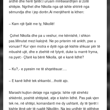
ardhë dhe herë tjetër.I uruam mirëseardhjen si zotë
shtëpie. Ngrihet dhe Nikolla nga që ishte shtrirë nga
sëmundja dhe i jep dorën.Ai menjëherë ia kthen:
– Kam një fjalë me ty, Nikollë!
Çohet Nikolla dhe pa u veshur, me këmishë, i shkon
pas.Minutat mezi kalojnë. Ne po prisnim në ankth, pse u
vonuan? Kur vjen motra e dytë nga që kishte shkuar për të
mbushë ujë, dhe e zbehtë në fytyrë, duke iu marrë fryma,
na pyet:- Çfarë ka bërë Nikolla, që e kanë lidhë?
– Ku?,- e pyesim ne të shqetësuar….
– E kanë lidhë tek shkambi…thotë ajo.
Marashi kujton detaje nga ngjarja: Ishte një strehëz
shkëmbi, poshtë shtëpisë, atje e kishin lidhë. Pas pak vjen
tek ne, në shtëpi, komandanti me dy ushtarë, dy të tjerët i
kishte lënë për të ruajtë Nikollën. Na jep urdhër të gjithëve