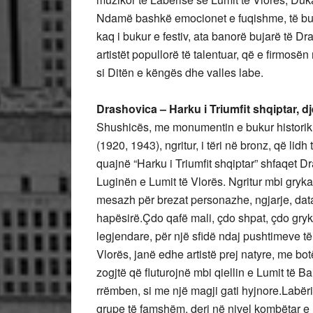
Ndamë bashkë emocionet e fuqishme, të buku
kaq i bukur e festiv, ata banorë bujarë të D
artistët popullorë të talentuar, që e firmosën
si Ditën e këngës dhe valles labe.
Drashovica – Harku i Triumfit shqiptar, dj
Shushicës, me monumentin e bukur historik,
(1920, 1943), ngritur, i tëri në bronz, që lid
quajnë “Harku i Triumfit shqiptar” shfaqet Dr
Luginën e Lumit të Vlorës. Ngritur mbi gryka
mesazh për brezat personazhe, ngjarje, dat
hapësirë.Çdo qafë mali, çdo shpat, çdo grykë e
legjendare, për një sfidë ndaj pushtimeve të
Vlorës, janë edhe artistë prej natyre, me botë
zogjtë që fluturojnë mbi qiellin e Lumit të B
rrëmben, si me një magji gati hyjnore.Labëri
grupe të famshëm, deri në nivel kombëtar e 