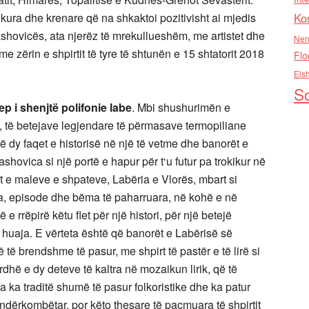
ra dhe krenare që na shkaktoi pozitivisht ai mjedis
Ko
rashovicës, ata njerëz të mrekullueshëm, me artistet dhe
Nen
 me zërin e shpirtit të tyre të shtunën e 15 shtatorit 2018
Flo
Els
So
ep i shenjtë polifonie labe
. Mbi shushurimën e
 të betejave legjendare të përmasave termopiliane
h të dy faqet e historisë në një të vetme dhe banorët e
ashovica si një portë e hapur për t‘u futur pa trokikur në
t e maleve e shpateve, Labëria e Vlorës, mbart si
a, episode dhe bëma të paharruara, në kohë e në
 rrëpirë këtu flet për një histori, për një betejë
 huaja. E vërteta është që banorët e Labërisë së
 të brendshme të pasur, me shpirt të pastër e të lirë si
ardhë e dy deteve të kaltra në mozaikun lirik, që të
a ka traditë shumë të pasur folkoristike dhe ka patur
ndërkombëtar, por këto thesare të paçmuara të shpirtit