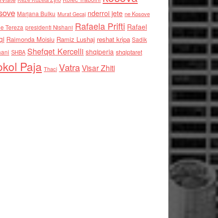
sove
nderroi jete
Marjana Bulku
ne Kosove
Murat Gecaj
Rafaela Prifti
Rafael
e Tereza
presidenti Nishani
qi
Raimonda Moisiu
Ramiz Lushaj
reshat kripa
Sadik
Shefqet Kercelli
shqiperia
hani
shqiptaret
SHBA
kol Paja
Vatra
Visar Zhiti
Thaci