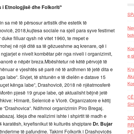
 Etnologjisë dhe Folkorit/*
SP
 sa më të përsosur artistik dhe estetik të
New
hovicë, 2018,kujtesa sociale na sjell para syve festimet
bot
uke filluar qysh në vitet 1960, te rrepet e
rrohej në një ditë sa të gëzueshme aq krenare, që i
Kod
gjarjet e nivelt kombëtar për nga niveli i organizimit,
e g
banorë e nëpër breza.Mbështetur në këtë përvojë të
hënuar e vjeshtës së parë në të ardhmen të jetë dita e
Kry
Aka
ga labe”. Sivjet, të shtunën e të dielën e datave 15
Ko
“Buçet kënga labe”, Drashovicë, 2018 në njëatmosferë
orën pjesë 19 grupe labe, që aktualisht bëjnë jetë
ÇË
shkive: Himarë, Selenicë e Vlorë. Organizatore e këtij
SH
e “Drashovica”. Ndihmoi organizimin Piro Bregaj.
abazaj. Ideja dhe realizimi ishte i shpirtit të madh e
30
24 karatësh, kryefisnikut të kulturës shqiptare
Dr. Bujar
RR
falënderime të pafundme. Takimi Folkorik i Drashovicës
PË