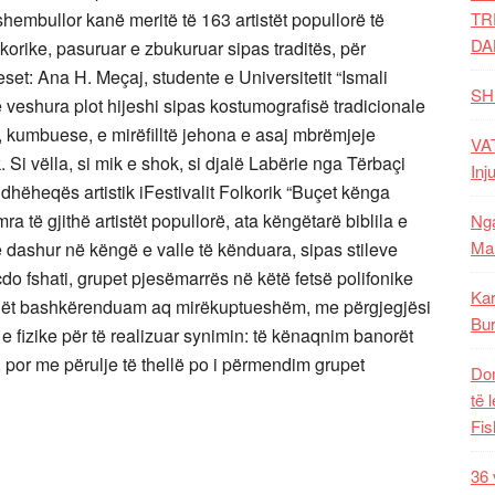
hembullor kanë meritë të 163 artistët popullorë të
TR
DA
lkorike, pasuruar e zbukuruar sipas traditës, për
ueset: Ana H. Meçaj, studente e Universitetit “Ismali
SH
veshura plot hijeshi sipas kostumografisë tradicionale
, kumbuese, e mirëfilltë jehona e asaj mbrëmjeje
VAT
. Si vëlla, si mik e shok, si djalë Labërie nga Tërbaçi
Inj
Udhëheqës artistik iFestivalit Folkorik “Buçet kënga
a të gjithë artistët popullorë, ata këngëtarë biblila e
Nga
Mal
ë dashur në këngë e valle të kënduara, sipas stileve
do fshati, grupet pjesëmarrës në këtë fetsë polifonike
Kar
 cilët bashkërenduam aq mirëkuptueshëm, me përgjegjësi
Bur
e fizike për të realizuar synimin: të kënaqnim banorët
 por me përulje të thellë po i përmendim grupet
Dom
të 
Fis
36 