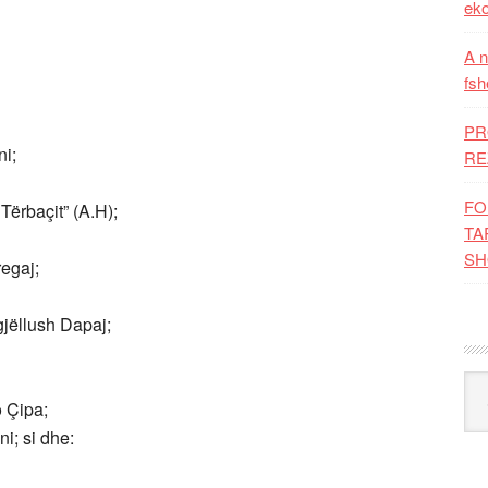
eko
A n
fsh
PR
ni;
RE
FO
Tërbaçit” (A.H);
TA
SH
regaj;
jëllush Dapaj;
Kat
o Çipa;
i; si dhe: