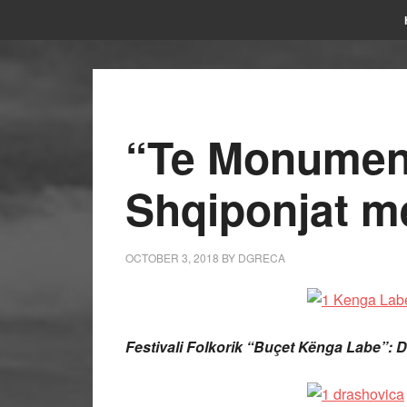
“Te Monument
Shqiponjat m
OCTOBER 3, 2018
BY
DGRECA
Festivali Folkorik “Buçet Kënga Labe”: D