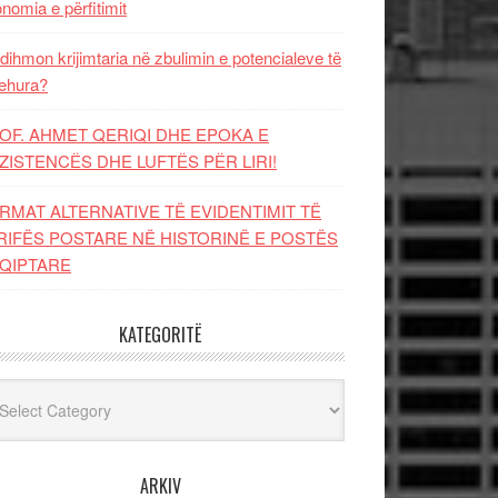
nomia e përfitimit
dihmon krijimtaria në zbulimin e potencialeve të
ehura?
OF. AHMET QERIQI DHE EPOKA E
ZISTENCЁS DHE LUFTЁS PЁR LIRI!
RMAT ALTERNATIVE TË EVIDENTIMIT TË
RIFËS POSTARE NË HISTORINË E POSTËS
QIPTARE
KATEGORITË
egoritë
ARKIV