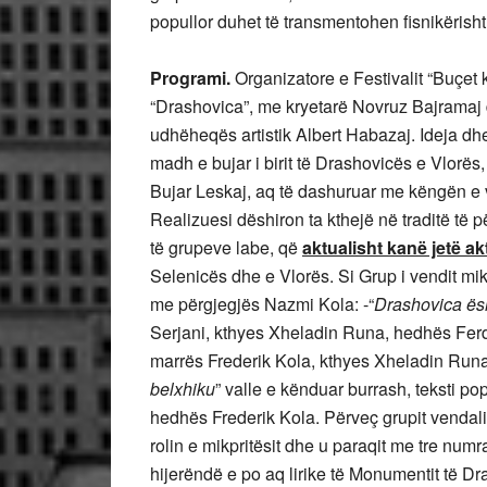
popullor duhet të transmentohen fisnikërish
Programi.
Organizatore e Festivalit “Buçet
“Drashovica”, me kryetarë Novruz Bajramaj 
udhëheqës artistik Albert Habazaj. Ideja dhe re
madh e bujar i birit të Drashovicës e Vlorës, 
Bujar Leskaj, aq të dashuruar me këngën e v
Realizuesi dëshiron ta kthejë në traditë të 
të grupeve labe, që
aktualisht kanë jetë ak
Selenicës dhe e Vlorës. Si Grup i vendit mikpr
me përgjegjës Nazmi Kola: -“
Drashovica ës
Serjani, kthyes Xheladin Runa, hedhës Fer
marrës Frederik Kola, kthyes Xheladin Run
belxhiku
” valle e kënduar burrash, teksti p
hedhës Frederik Kola. Përveç grupit vendali
rolin e mikpritësit dhe u paraqit me tre numr
hijerëndë e po aq lirike të Monumentit të Dr