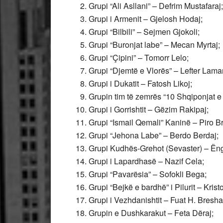
Grupi “Ali Asllani” – Defrim Mustafaraj;
Grupi i Armenit – Gjelosh Hodaj;
Grupi “Bilbili” – Sejmen Gjokoli;
Grupi “Buronjat labe” – Mecan Myrtaj;
Grupi “Çipini” – Tomorr Lelo;
Grupi “Djemtë e Vlorës” – Lefter Lama
Grupi i Dukatit – Fatosh Likoj;
Grupin tim të zemrës “10 Shqiponjat e 
Grupi i Gorrishtit – Gëzim Rakipaj;
Grupi “Ismail Qemali” Kaninë – Piro B
Grupi “Jehona Labe” – Berdo Berdaj;
Grupi Kudhës-Grehot (Sevaster) – Ëng
Grupi i Lapardhasë – Nazif Cela;
Grupi “Pavarësia” – Sofokli Bega;
Grupi “Bejkë e bardhë” i Pilurit – Krist
Grupi i Vezhdanishtit – Fuat H. Breshan
Grupin e Dushkarakut – Feta Dëraj;