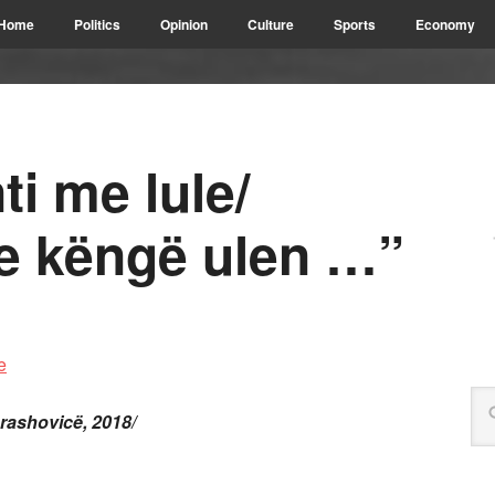
Home
Politics
Opinion
Culture
Sports
Economy
i me lule/
e këngë ulen …”
rashovicë, 2018/