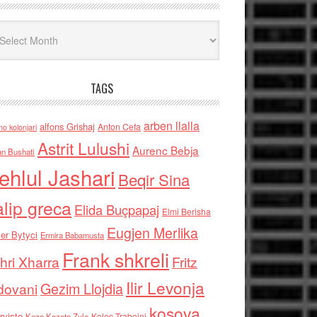
iv
TAGS
arben llalla
alfons Grishaj
Anton Cefa
no kolonjari
Astrit Lulushi
Aurenc Bebja
an Bushati
ehlul Jashari
Beqir Sina
alip greca
Elida Buçpapaj
Elmi Berisha
Eugjen Merlika
er Bytyci
Ermira Babamusta
Frank shkreli
hri Xharra
Fritz
Ilir Levonja
Gezim Llojdia
dovani
kosova
rviste
Kolec Traboini
Keze Kozeta Zylo