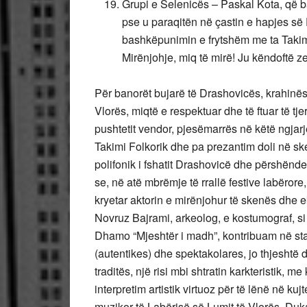
Grupi e Selenicës – Paskal Kota, që b
pse u paraqitën në çastin e hapjes së F
bashkëpunimin e frytshëm me ta Takimi
Mirënjohje, miq të mirë! Ju këndoftë ze
Për banorët bujarë të Drashovicës, krahinës 
Vlorës, miqtë e respektuar dhe të ftuar të tje
pushtetit vendor, pjesëmarrës në këtë ngjarje 
Takimi Folkorik dhe pa prezantim doli në s
polifonik i fshatit Drashovicë dhe përshënde
se, në atë mbrëmje të rrallë festive labërore, 
kryetar aktorin e mirënjohur të skenës dhe e
Novruz Bajrami, arkeolog, e kostumograf, si
Dhamo “Mjeshtër i madh”, kontribuam në standa
(autentikes) dhe spektakolares, jo thjeshtë d
traditës, një risi mbi shtratin karkteristik, 
interpretim artistik virtuoz për të lënë në kujt
muzikor të Labërisë së Lumit të Vlorës, Duk