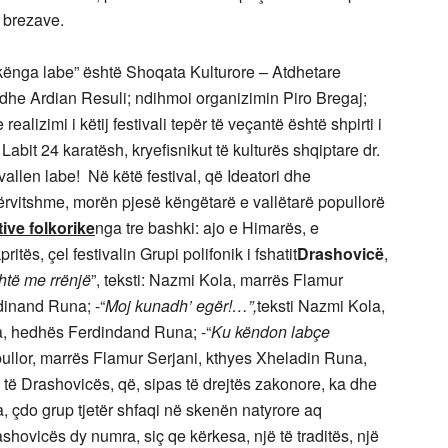
t brezave.
 kënga labe” është Shoqata Kulturore – Atdhetare
dhe Ardian Resuli; ndihmoi organizimin Piro Bregaj;
alizimi i këtij festivali tepër të veçantë është shpirti i
Labit 24 karatësh, kryefisnikut të kulturës shqiptare dr.
allen labe! Në këtë festival, që Ideatori dhe
përvitshme, morën pjesë këngëtarë e vallëtarë popullorë
tive folkorike
nga tre bashki: ajo e Himarës, e
itës, çel festivalin Grupi polifonik i fshatit
Drashovicë
,
htë me rrënjë
”, teksti: Nazmi Kola, marrës Flamur
dinand Runa; -“
Moj kunadh’ egër!…”,
teksti Nazmi Kola,
a, hedhës Ferdindand Runa; -“
Ku këndon labçe
opullor, marrës Flamur Serjani, kthyes Xheladin Runa,
 të Drashovicës, që, sipas të drejtës zakonore, ka dhe
a, çdo grup tjetër shfaqi në skenën natyrore aq
ashovicës dy numra, siç qe kërkesa, një të traditës, një