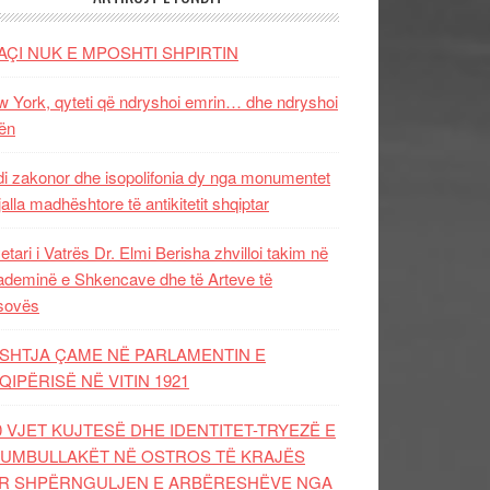
AÇI NUK E MPOSHTI SHPIRTIN
 York, qyteti që ndryshoi emrin… dhe ndryshoi
ën
i zakonor dhe isopolifonia dy nga monumentet
jalla madhështore të antikitetit shqiptar
etari i Vatrës Dr. Elmi Berisha zhvilloi takim në
deminë e Shkencave dhe të Arteve të
sovës
SHTJA ÇAME NË PARLAMENTIN E
QIPËRISË NË VITIN 1921
0 VJET KUJTESË DHE IDENTITET-TRYEZË E
UMBULLAKËT NË OSTROS TË KRAJËS
R SHPËRNGULJEN E ARBËRESHËVE NGA