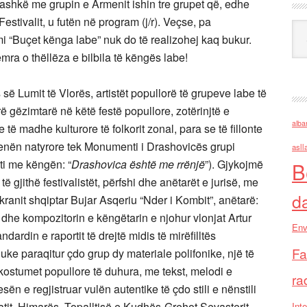
ashkë me grupin e Armenit ishin tre grupet që, edhe
estivalit, u futën në program (j/r). Veçse, pa
Ark
 “Buçet kënga labe” nuk do të realizohej kaq bukur.
mra o thëllëza e bilbila të këngës labe!
së Lumit të Vlorës, artistët popullorë të grupeve labe të
rë gëzimtarë në këtë festë popullore, zotërinjtë e
alba
të madhe kulturore të folkorit zonal, para se të fillonte
kenën natyrore tek Monumenti i Drashovicës grupi
asll
ti me këngën: “
Drashovica është me rrënjë
”). Gjykojmë
B
të gjithë festivalistët, përfshi dhe anëtarët e jurisë, me
d
kranit shqiptar Bujar Asqeriu “Nder i Kombit”, anëtarë:
 dhe kompozitorin e këngëtarin e njohur vlonjat Artur
Env
rdin e raportit të drejtë midis të mirëfilltës
Fa
uke paraqitur çdo grup dy materiale polifonike, një të
me kostumet popullore të duhura, me tekst, melodi e
ra
esën e regjistruar vulën autentike të çdo stili e nënstili
atit, Himarës, Topalltisë e Kudhës-Grehot Sevasterit.
Inte