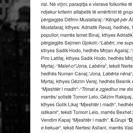
risi. Në vijim, paraqitja e vlerave folkorike
ndjekur kriterin alfabetik të emërtimit të gr
përgjegjës Dëfrim Mustafaraj:-“
Këngë për Al
Mustafaraj, kthyes: Adriatik Revaj, hedhës, 
popullor, marrës Ismet Binaj, kthyes Adriati
përgjegjës Sejmen Gjokoli:-“
Labëri, me su
kthyes Sadik Hodo, hedhës Mirjan Agaraj;-“
Piro Latifaj, kthyes Sadik Hodo, hedhës Mir
Myrtaj:-“
Malet-o!”Jona, Labëria
”, teksti Ner
hedhës Numan Canaj;
“Jona, Labëria nëna
”
Myrtaj, kthyes Gëzim Veraj, hedhës Besnik 
“Mjeshtër i madh”:-“
Trimat e zgjedhur me do
marrës/ solistë Tomorr Lelo, Gëzim Rakipaj,
kthyes Golik Likaj “Mjeshtër i madh”, hedhë
istikami
”, teksti Tomorr Lelo, marrës Bexhet
Vendim Kapaj “Mjeshtër i madh”.
6.
Grupi “
D
e bekuar
”, teksti Nertesi Asllani, marrës V