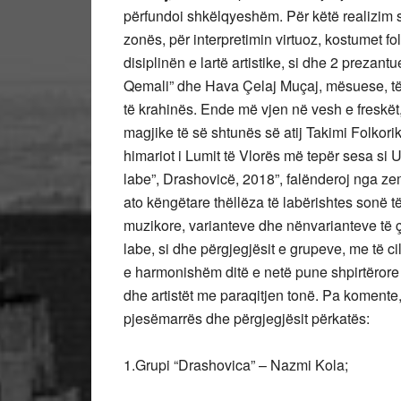
përfundoi shkëlqyeshëm. Për këtë realizim s
zonës, për interpretimin virtuoz, kostumet fo
disiplinën e lartë artistike, si dhe 2 prezant
Qemali” dhe Hava Çelaj Muçaj, mësuese, të 
të krahinës. Ende më vjen në vesh e freskët
magjike të së shtunës së atij Takimi Folkorik
himariot i Lumit të Vlorës më tepër sesa si 
labe”, Drashovicë, 2018”, falënderoj nga zemr
ato këngëtare thëllëza të labërishtes sonë t
muzikore, varianteve dhe nënvarianteve të ç
labe, si dhe përgjegjësit e grupeve, me të
e harmonishëm ditë e netë pune shpirtërore 
dhe artistët me paraqitjen tonë. Pa komente,
pjesëmarrës dhe përgjegjësit përkatës:
1.Grupi “Drashovica” – Nazmi Kola;