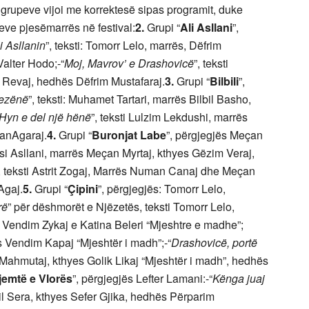
 të grupeve vijoi me korrektesë sipas programit, duke
upeve pjesëmarrës në festival:
2.
Grupi “
Ali Asllani
”,
i Asllanin
”, teksti: Tomorr Lelo, marrës, Dëfrim
Valter Hodo;-“
Moj, Mavrov’ e Drashovicë
”, teksti
k Revaj, hedhës Dëfrim Mustafaraj.
3.
Grupi “
Bilbili
”,
pezënë
”, teksti: Muhamet Tartari, marrës Bilbil Basho,
Hyn e del një hënë
”, teksti Lulzim Lekdushi, marrës
janAgaraj.
4.
Grupi “
Buronjat Labe
”, përgjegjës Meçan
tesi Asllani, marrës Meçan Myrtaj, kthyes Gëzim Veraj,
, teksti Astrit Zogaj, Marrës Numan Canaj dhe Meçan
Agaj.
5.
Grupi “
Çipini
”, përgjegjës: Tomorr Lelo,
rë
” për dëshmorët e Njëzetës, teksti Tomorr Lelo,
 Vendim Zykaj e Katina Beleri “Mjeshtre e madhe”;
s Vendim Kapaj “Mjeshtër i madh”;-“
Drashovicë, portë
 Mahmutaj, kthyes Golik Likaj “Mjeshtër i madh”, hedhës
jemtë e Vlorës
”, përgjegjës Lefter Lamani:-“
Kënga juaj
asil Sera, kthyes Sefer Gjika, hedhës Përparim