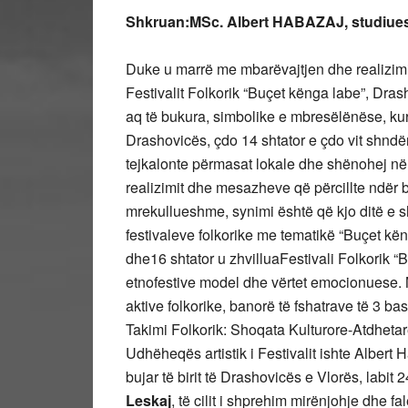
Shkruan:MSc. Albert HABAZAJ, studiues i
Duke u marrë me mbarëvajtjen dhe realizimin
Festivalit Folkorik “Buçet kënga labe”, Dras
aq të bukura, simbolike e mbresëlënëse, kur d
Drashovicës, çdo 14 shtator e çdo vit shndë
tejkalonte përmasat lokale dhe shënohej në n
realizimit dhe mesazheve që përcillte ndër 
mrekullueshme, synimi është që kjo ditë e s
festivaleve folkorike me tematikë “Buçet kën
dhe16 shtator u zhvilluaFestivali Folkorik 
etnofestive model dhe vërtet emocionuese. M
aktive folkorike, banorë të fshatrave të 3 ba
Takimi Folkorik: Shoqata Kulturore-Atdhetar
Udhëheqës artistik i Festivalit ishte Albert H
bujar të birit të Drashovicës e Vlorës, labit 
Leskaj
, të cilit i shprehim mirënjohje dhe 