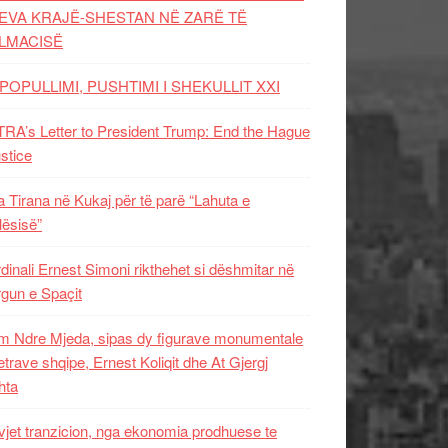
EVA KRAJË-SHESTAN NË ZARË TË
LMACISË
POPULLIMI, PUSHTIMI I SHEKULLIT XXI
RA’s Letter to President Trump: End the Hague
ustice
 Tirana në Kukaj për të parë “Lahuta e
ësisë”
dinali Ernest Simoni rikthehet si dëshmitar në
gun e Spaçit
 Ndre Mjeda, sipas dy figurave monumentale
letrave shqipe, Ernest Koliqit dhe At Gjergj
hta
vjet tranzicion, nga ekonomia prodhuese te