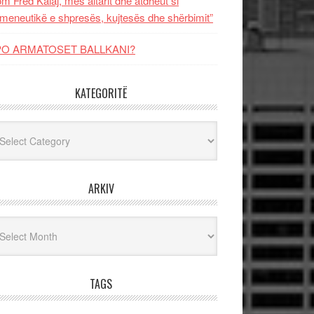
m Fred Kalaj, mes altarit dhe atdheut si
meneutikë e shpresës, kujtesës dhe shërbimit”
PO ARMATOSET BALLKANI?
KATEGORITË
egoritë
ARKIV
iv
TAGS