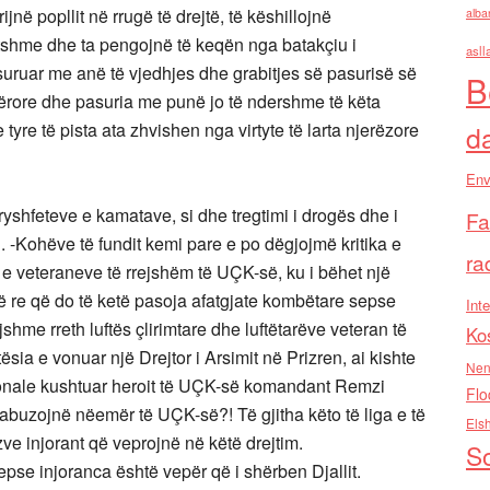
ijnë popllit në rrugë të drejtë, të këshillojnë
alba
etshme dhe ta pengojnë të keqën nga batakçiu i
asll
suruar me anë të vjedhjes dhe grabitjes së pasurisë së
B
qërore dhe pasuria me punë jo të ndershme të këta
tyre të pista ata zhvishen nga virtyte të larta njerëzore
d
Env
 ryshfeteve e kamatave, si dhe tregtimi i drogës dhe i
Fa
i. -Kohëve të fundit kemi pare e po dëgjojmë kritika e
ra
e veteraneve të rrejshëm të UÇK-së, ku i bëhet një
ë re që do të ketë pasoja afatgjate kombëtare sepse
Inte
jshme rreth luftës çlirimtare dhe luftëtarëve veteran të
Ko
ia e vonuar një Drejtor i Arsimit në Prizren, ai kishte
Nen
ionale kushtuar heroit të UÇK-së komandant Remzi
Flo
 abuzojnë nëemër të UÇK-së?! Të gjitha këto të liga e të
Els
ve injorant që veprojnë në këtë drejtim.
So
epse injoranca është vepër që i shërben Djallit.