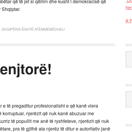
“Do
bëtar që të jet si qëllim dhe kusht i demokracisë që
her
r Shqiptar.
A 
,
SHQIPËRIA ËSHTË ATËMMËMËDHEU
Kat
enjtorë!
Ark
ar e të pregaditur profesionalisht e që kanë vlera
të korruptuar, njerëzit që nuk kanë abuzuar me
urriz të popullit me anë të ryshfeteve, njerëzit që nuk
re, pra të gjithë ata njerëz të ditur e autoritativ janë