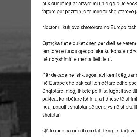
nuk duhet lejuar arsyetimi i një grupi të voc
fajtore për pozitën jo të mire të shqiptarëve j
Nocioni i kufijëve shtetërorë në Europë ta
Gjithçka flet e duket ditën për diell se vetëm
territoret e fundit gjeopolitike ku koha e nd
në ndryshimin e mentalitetit të ri.
Për dekada në ish-Jugosllavi kemi dëgjuar rr
në Europë dhe pakicat kombëtare edhe pse 
Shqiptare, megjithkete politika jugosllave ti
pakicat kombëtare ishin ura lidhëse të afrimi
ndaj popullit shqiptar që për gjysmë shekulli
shqiptar.
Që të mos na ndodh më fati i keq i ndarjeve 