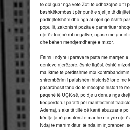
te obliguar nga vetë Zoti të udhëzojnë e t’i pr
bashkëkombasit për punë e sjellje të dinjit
padinjitetshëm dhe nga ai njeri që është pa
popullit, zakonisht pozita e pamerituar sho
njerëz luajnë rol negative, ngase me punet e 
dhe bëhen mendjemdhenjë e mizor.
Fitimi i ndyrë i parave të pista me marrjen e
qenieve njerëzore, është ligësi, është mizor
mallkime të përditshme mbi kontrabandimin 
shtrembërim i pafalshëm historisë tone më t
pasardhesit tane do të mësojnë histori të rre
paqenë të UÇK-së, po dje u denua nga drejtës
keqpërdorur paratë për manifestimet tradic
Ademaj, s aka të tillë që kanë abuzuar e po
këqija janë poshtërsi e madhe e atyre njerëz
Ndaj të marrim dituri të ndalim injorancën, s