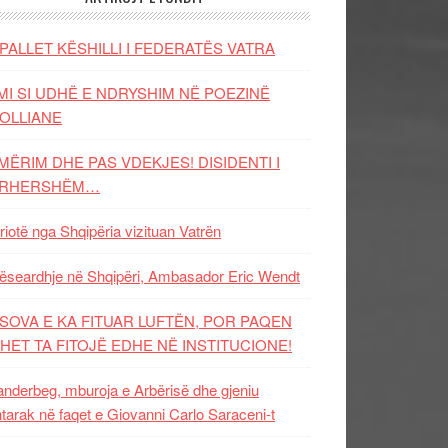
PALLET KËSHILLI I FEDERATËS VATRA
MI SI UDHË E NDRYSHIM NË POEZINË
OLLIANE
MËRIM DHE PAS VDEKJES! DISIDENTI I
ËRHERSHËM…
riotë nga Shqipëria vizituan Vatrën
ëseardhje në Shqipëri, Ambasador Eric Wendt
SOVA E KA FITUAR LUFTËN, POR PAQEN
HET TA FITOJË EDHE NË INSTITUCIONE!
nderbeg, mburoja e Arbërisë dhe gjeniu
tarak në faqet e Giovanni Carlo Saraceni-t