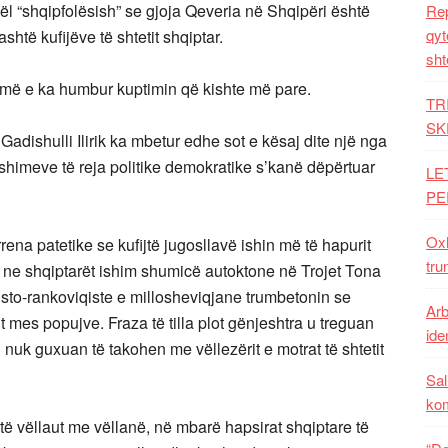
kël “shqipfolësish” se gjoja Qeveria në Shqipëri është
Rep
qyt
ashtë kufijëve të shtetit shqiptar.
sht
shmë e ka humbur kuptimin që kishte më pare.
TR
SK
 Gadishulli Ilirik ka mbetur edhe sot e kësaj dite një nga
ryshimeve të reja politike demokratike s’kanë dëpërtuar
LE
PE
Oxh
ena patetike se kufijtë jugosllavë ishin më të hapurit
tru
ne shqiptarët ishim shumicë autoktone në Trojet Tona
tisto-rankoviqiste e millosheviqjane trumbetonin se
Arb
t mes popujve. Fraza të tilla plot gënjeshtra u treguan
iden
 nuk guxuan të takohen me vëllezërit e motrat të shtetit
Sal
ko
të vëllaut me vëllanë, në mbarë hapsirat shqiptare të