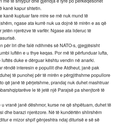
ën më të shtypur dhe gjendja e tyre po përkeqësohet
 kanë kapur shtetin.
e kanë kuptuar fare mire se më nuk mund të
jshëm, ngase ata kurrë nuk ua dojnë të mirën e as që
jetën njerëzve të varfër. Ngase ata lideruc të
asurisë.
 për liri dhe falë ndihmës së NATO-s, gjegjësisht
bi luftën e u thye keqas. Por më të përfunduar lufta,
ë luftës duke e dërguar kështu vendin në anarki.
r rëndë interesin e popullit dhe Atdheut, janë pak
duhej të punohej për të mirën e përgjithshme popullore
ëto që janë të përjetshme, prandaj nuk duhet mashtruar
rshqiptarëve le të jetë një Parajsë pa shenjtorë të
që u vranë janë dëshmor, kurse ne që shpëtuam, duhet të
ësi dhe barazi njerëzore. Në të kundërtën shlirshëm
itur e mizor shpif gënjeshtra ndaj diturisë e së së