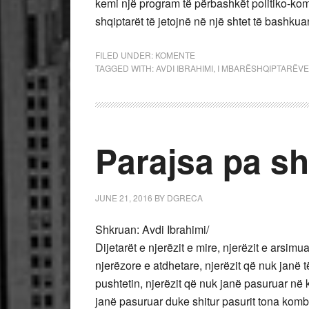
kemi një program të përbashkët politiko-kom
shqiptarët të jetojnë në një shtet të bashkua
FILED UNDER:
KOMENTE
TAGGED WITH:
AVDI IBRAHIMI
,
I MBARËSHQIPTARËVE
Parajsa pa sh
JUNE 21, 2016
BY
DGRECA
Shkruan: Avdi Ibrahimi/
Dijetarët e njerëzit e mire, njerëzit e arsimu
njerëzore e atdhetare, njerëzit që nuk janë 
pushtetin, njerëzit që nuk janë pasuruar në k
janë pasuruar duke shitur pasurit tona kombëta