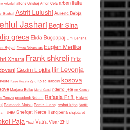
arben llalla
alfons Grishaj
Anton Cefa
no kolonjari
Astrit Lulushi
Aurenc Bebja
an Bushati
ehlul Jashari
Beqir Sina
alip greca
Elida Buçpapaj
Elmi Berisha
Eugjen Merlika
er Bytyci
Ermira Babamusta
Frank shkreli
hri Xharra
Fritz
Ilir Levonja
Gezim Llojdia
dovani
kosova
rviste
Kolec Traboini
Keze Kozeta Zylo
sove
nderroi jete
Marjana Bulku
ne Kosove
Murat Gecaj
Rafaela Prifti
Rafael
e Tereza
presidenti Nishani
qi
Raimonda Moisiu
Ramiz Lushaj
reshat kripa
Sadik
Shefqet Kercelli
shqiperia
hani
shqiptaret
SHBA
kol Paja
Vatra
Visar Zhiti
Thaci