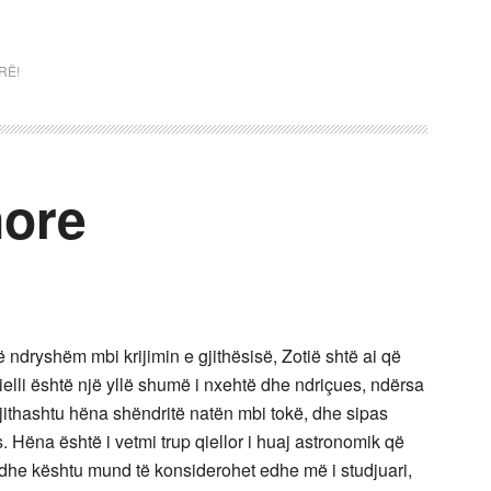
RË!
nore
 ndryshëm mbi krijimin e gjithësisë, Zotië shtë ai që
 dielli është një yllë shumë i nxehtë dhe ndriçues, ndërsa
 Gjithashtu hëna shëndritë natën mbi tokë, dhe sipas
s. Hëna është i vetmi trup qiellor i huaj astronomik që
, dhe kështu mund të konsiderohet edhe më i studjuari,