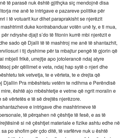
e anë të parasë nuk është gjithçka siç mendojnë disa
fitorja me anë te intrigave e pazareve politike për
i i të votuarit kur dihet paraprakisht se njerëzit
ashtrimit duke kontrabanduar votën unë ty, e ti mua,
për ndryshe djajt s’do të fitonin kurrë mbi njerëzit e
 dhe sado që Djalli të të mashtroj me anë të shantazhit,
rvilosuri i tij dyshime për ta mbajtur pengë të gjorin që
 ai mbjell frikë, urrejtje apo jotolerancë ndaj atyre
tësoj për qëllimet e veta, ndaj hap sytë o njeri dhe
shtetu tek vetvetja, te e vërteta, te e drejta që
j Djallin Pra mbështetu vetëm te ndihma e Perëndisë
ë mire, është ajo mbështetje e vetme që ngrit moralin e
e së vërtetës e të së drejtës njerëzore.
e shantazheve e intrigave dhe mashtrimeve të
 personale, të përqahen në çështje të fesë, e as të
drejtësinë si në çështjet materiale e fizike ashtu edhe në
 sa po shofim për çdo ditë, të varfërve nuk u është