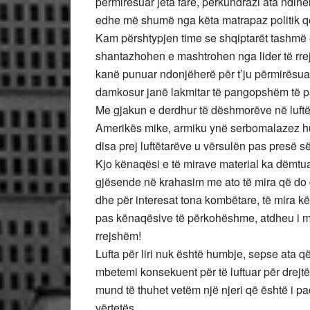
përmirësuar jeta fare, përkundrazi ata ndih
edhe më shumë nga këta matrapaz politik që
Kam përshtypjen time se shqiptarët tashmë 
shantazhohen e mashtrohen nga lider të rre
kanë punuar ndonjëherë për t’ju përmirësuar 
damkosur janë lakmitar të pangopshëm të p
Me gjakun e derdhur të dëshmorëve në luftën
Amerikës mike, armiku ynë serbomalazez hum
disa prej luftëtarëve u vërsulën pas presë s
Kjo kënaqësi e të mirave material ka dëmtua
gjësende në krahasim me ato të mira që do 
dhe për interesat tona kombëtare, të mira k
pas kënaqësive të përkohëshme, atdheu i mba
rrejshëm!
Lufta për liri nuk është humbje, sepse ata 
mbetemi konsekuent për të luftuar për drejt
mund të thuhet vetëm një njeri që është i pad
vërtetës.