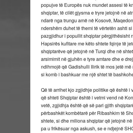
popujve të Europës nuk mundet assesi të kr
shqiptar, të cilët gjysma e tryre jetojnë në 
ndarë nga trungu amë në Kosovë, Maqedoni, 
ndershëm duhet të themi të vërtetën ashti si
pazgjidhur i popullit shqiptar përgjithësisht 
Hapsirës kufitare me këto shtete fqinje të je
shqiptarëve që jetojnë në Turqi dhe në shtete
arsimimit në gjuhën e tyre amtare dhe e drej
ndihmojë që Gadishulli Ilirik të mos jetë më
si komb i bashkuar me një shtet të bashko
Që të arrihet kjo zgjidhje politike që është i 
që shteti Shqiptar është i vetmi vend në Ko
vetë, zgjidhja është që së pari gjith shqipta
përbashkët kombëtarë për Ribashkim të Shqi
shtete, si dhe miliona shqiptar që jetojnë n
pa u frikësuar nga askush, se e ndjejnë SH