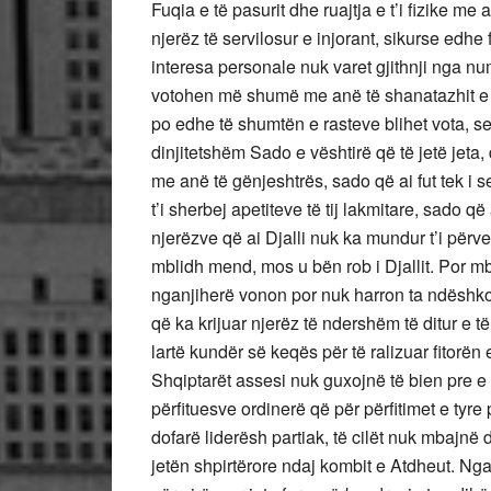
Fuqia e të pasurit dhe ruajtja e t’i fizike m
njerëz të servilosur e injorant, sikurse edhe 
interesa personale nuk varet gjithnji nga numr
votohen më shumë me anë të shanatazhit e m
po edhe të shumtën e rasteve blihet vota, se 
dinjitetshëm Sado e vështirë që të jetë jeta,
me anë të gënjeshtrës, sado që ai fut tek i se
t’i sherbej apetiteve të tij lakmitare, sado që
njerëzve që ai Djalli nuk ka mundur t’i përve
mblidh mend, mos u bën rob i Djallit. Por mbë
nganjiherë vonon por nuk harron ta ndëshko
që ka krijuar njerëz të ndershëm të ditur e t
lartë kundër së keqës për të ralizuar fitorën 
Shqiptarët assesi nuk guxojnë të bien pre 
përfituesve ordinerë që për përfitimet e tyre
dofarë liderësh partiak, të cilët nuk mbajnë 
jetën shpirtërore ndaj kombit e Atdheut. Nga