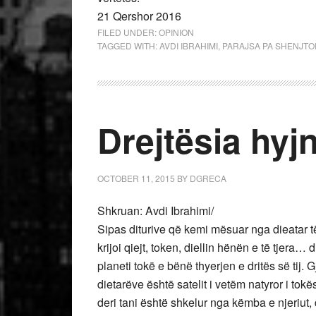
21 Qershor 2016
FILED UNDER:
OPINION
TAGGED WITH:
AVDI IBRAHIMI
,
PARAJSA PA SHENJTO
Drejtësia hyj
OCTOBER 11, 2015
BY
DGRECA
Shkruan: Avdi Ibrahimi/
Sipas diturive që kemi mësuar nga dieatar të
krijoi qiejt, token, diellin hënën e të tjera…
planeti tokë e bënë thyerjen e dritës së tij.
dietarëve është satelit i vetëm natyror i tokë
deri tani është shkelur nga këmba e njeriut