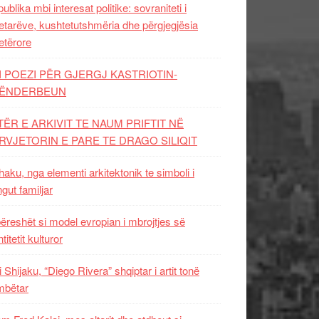
ublika mbi interesat politike: sovraniteti i
etarëve, kushtetutshmëria dhe përgjegjësia
etërore
I POEZI PËR GJERGJ KASTRIOTIN-
ËNDERBEUN
TËR E ARKIVIT TE NAUM PRIFTIT NË
RVJETORIN E PARE TE DRAGO SILIQIT
aku, nga elementi arkitektonik te simboli i
ngut familjar
ëreshët si model evropian i mbrojtjes së
titetit kulturor
i Shijaku, “Diego Rivera” shqiptar i artit tonë
mbëtar