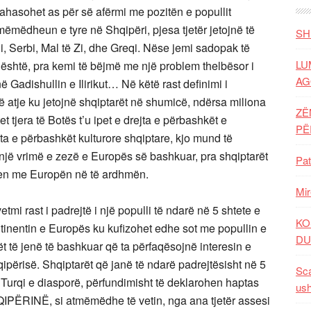
ahasohet as për së afërmi me pozitën e popullit
atmëmëdheun e tyre në Shqipëri, pjesa tjetër jetojnë të
SH
Serbi, Mal të Zi, dhe Greqi. Nëse jemi sadopak të
LU
 është, pra kemi të bëjmë me një problem thelbësor i
AG
në Gadishullin e Ilirikut… Në këtë rast definimi i
të atje ku jetojnë shqiptarët në shumicë, ndërsa miliona
ZË
t tjera të Botës t’u ipet e drejta e përbashkët e
P
ta e përbashkët kulturore shqiptare, kjo mund të
 një vrimë e zezë e Europës së bashkuar, pra shqiptarët
Pat
hen me Europën në të ardhmën.
Mir
vetmi rast i padrejtë i një populli të ndarë në 5 shtete e
KO
ntinentin e Europës ku kufizohet edhe sot me popullin e
DU
rët të jenë të bashkuar që ta përfaqësojnë interesin e
përisë. Shqiptarët që janë të ndarë padrejtësisht në 5
Sca
ë Turqi e diasporë, përfundimisht të deklarohen haptas
ush
QIPËRINË, si atmëmëdhe të vetin, nga ana tjetër assesi