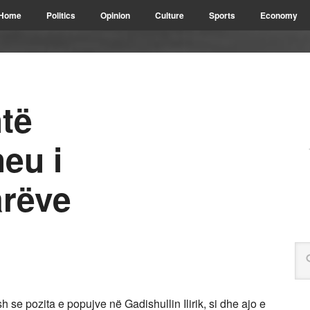
Home
Politics
Opinion
Culture
Sports
Economy
të
eu i
rëve
 se pozita e popujve në Gadishullin Ilirik, si dhe ajo e