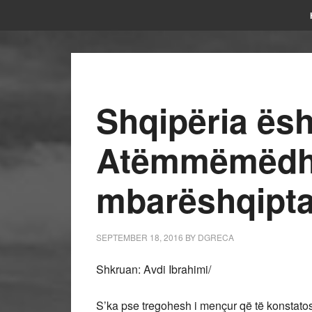
Shqipëria ësh
Atëmmëmëdh
mbarëshqipta
SEPTEMBER 18, 2016
BY
DGRECA
Shkruan: Avdi Ibrahimi/
S’ka pse tregohesh i mençur që të konstatosh