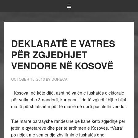
DEKLARATË E VATRES
PËR ZGJEDHJET
VENDORE NË KOSOVË
OCTOBER 15, 2013
BY
DGRECA
Kosova, në këto ditë, asht në valën e fushatës elektorale
për votimet e 3 nandorit, kur populli do të zgjedhi bijt e bijat
ma të përshtatshëm për të marrë në dorë pushtetin vendor.
Tue marrë parasyshë randësinë që kanë këto zgjedhje për
jetën e qytetarëve dhe për të ardhmen e Kosovës, “Vatra”
po ndjek me vemendje zhvillimin e fushatës dhe