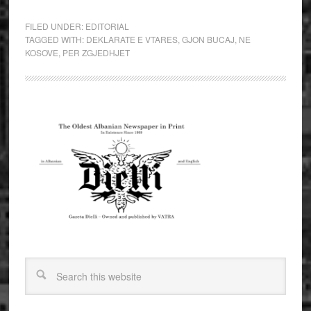
FILED UNDER:
EDITORIAL
TAGGED WITH:
DEKLARATE E VTARES
,
GJON BUCAJ
,
NE
KOSOVE
,
PER ZGJEDHJET