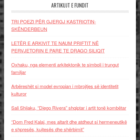
ARTIKUJT E FUNDIT
TRI POEZI PËR GJERGJ KASTRIOTIN-
SKËNDERBEUN
LETËR E ARKIVIT TE NAUM PRIFTIT NË
PERVJETORIN E PARE TE DRAGO SILIQIT
Oxhaku, nga elementi arkitektonik te simboli i trungut
familjar
Arbëreshët si model evropian i mbrojtjes së identitetit
kulturor
Sali Shijaku, “Diego Rivera” shqiptar i artit tonë kombëtar
“Dom Fred Kalaj, mes altarit dhe atdheut si hermeneutikë
e shpresës, kujtesës dhe shërbimit”