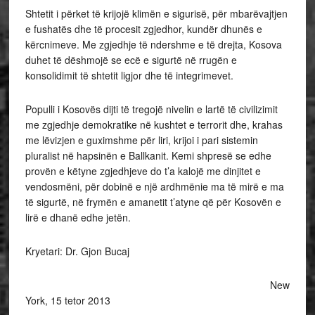
Shtetit i përket të krijojë klimën e sigurisë, për mbarëvajtjen
e fushatës dhe të procesit zgjedhor, kundër dhunës e
kërcnimeve. Me zgjedhje të ndershme e të drejta, Kosova
duhet të dëshmojë se ecë e sigurtë në rrugën e
konsolidimit të shtetit ligjor dhe të integrimevet.
Populli i Kosovës dijti të tregojë nivelin e lartë të civilizimit
me zgjedhje demokratike në kushtet e terrorit dhe, krahas
me lëvizjen e guximshme për liri, krijoi i pari sistemin
pluralist në hapsinën e Ballkanit. Kemi shpresë se edhe
provën e këtyne zgjedhjeve do t’a kalojë me dinjitet e
vendosmëni, për dobinë e një ardhmënie ma të mirë e ma
të sigurtë, në frymën e amanetit t’atyne që për Kosovën e
lirë e dhanë edhe jetën.
Kryetari: Dr. Gjon Bucaj
New
York, 15 tetor 2013