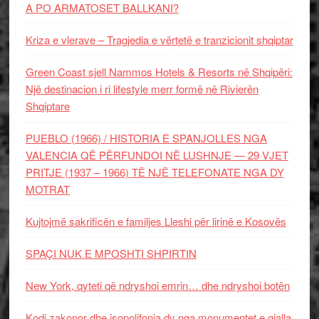
A PO ARMATOSET BALLKANI?
Kriza e vlerave – Tragjedia e vërtetë e tranzicionit shqiptar
Green Coast sjell Nammos Hotels & Resorts në Shqipëri:
Një destinacion i ri lifestyle merr formë në Rivierën
Shqiptare
PUEBLO (1966) / HISTORIA E SPANJOLLES NGA
VALENCIA QË PËRFUNDOI NË LUSHNJE — 29 VJET
PRITJE (1937 – 1966) TË NJË TELEFONATE NGA DY
MOTRAT
Kujtojmë sakrificën e familjes Lleshi për lirinë e Kosovës
SPAÇI NUK E MPOSHTI SHPIRTIN
New York, qyteti që ndryshoi emrin… dhe ndryshoi botën
Kodi zakonor dhe isopolifonia dy nga monumentet e gjalla