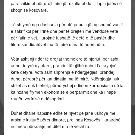
parashikimet për drejtimin që rezultatet do t’i japin jetës së
shoqnisë kosovare.
Të shtymë nga dashunia për atë popull që aq shumë vuejti
e sakrifikoi për lirinë dhe për të drejtën me vendosë vetë
për fatin e vet, i urojmë fushatë të qetë e të pastër dhe
fitore kandidatëvet ma të mirë e ma të ndershëm.
Vota asht nji ndër të drejtat themelore të njeriut, por asht
edhe detyrë qytetare, prandej të gjithë duhet t’a kryejnë
këtë detyrë. Vota asht shprehja e ndërgjegjes, prandej
duhet përdorë për kandidatin ma të mirë. Ndërgjegja nuk
shitet as nuk blehet, përndryshej ndimon korrupsionin që ia
ka nxanë frymën ekonomisë e përparimit dhe ka i hapë
rrugën vorfnisë e dëshprimit.
Duhet dhanë hapsinë edhe të rijvet që janë ushqye me
arsim e kulturë përendimore, prej nga Kosovës i ka ardhë
ndimë e përkrahje në ditët ma të vështira.