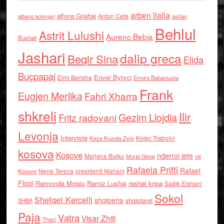
arben llalla
alfons Grishaj
Anton Cefa
asllan
albano kolonjari
Behlul
Astrit Lulushi
Aurenc Bebja
Bushati
Jashari
dalip greca
Beqir Sina
Elida
Buçpapaj
Enver Bytyci
Elmi Berisha
Ermira Babamusta
Frank
Eugjen Merlika
Fahri Xharra
shkreli
Ilir
Gezim Llojdia
Fritz radovani
Levonja
Interviste
Kolec Traboini
Keze Kozeta Zylo
kosova
Kosove
nderroi jete
Marjana Bulku
ne
Murat Gecaj
Rafaela Prifti
Rafael
Nene Tereza
Kosove
presidenti Nishani
Floqi
Raimonda Moisiu
Ramiz Lushaj
reshat kripa
Sadik Elshani
Sokol
Shefqet Kercelli
shqiperia
shqiptaret
SHBA
Paja
Vatra
Visar Zhiti
Thaci