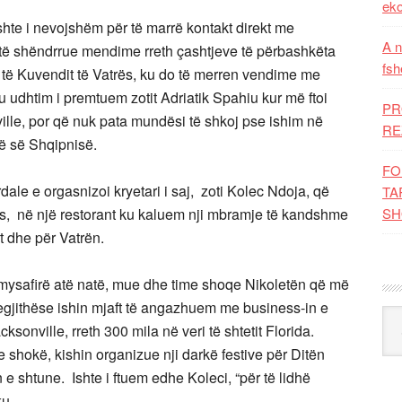
eko
ishte i nevojshëm për të marrë kontakt direkt me
A n
të shëndrrue mendime rreth çashtjeve të përbashkëta
fsh
t të Kuvendit të Vatrës, ku do të merren vendime me
u udhtim i premtuem zotit Adriatik Spahiu kur më ftoi
PR
ille, por që nuk pata mundësi të shkoj pse ishim në
RE
së së Shqipnisë.
FO
ale e orgasnizoi kryetari i saj, zoti Kolec Ndoja, që
TA
s, në një restorant ku kaluem nji mbramje të kandshme
SH
t dhe për Vatrën.
 mysafirë atë natë, mue dhe time shoqe Nikoletën që më
gjithëse ishin mjaft të angazhuem me business-in e
Kat
onville, rreth 300 mila në veri të shtetit Florida.
e shokë, kishin organizue nji darkë festive për Ditën
e shtune. Ishte i ftuem edhe Koleci, “për të lidhë
ku.