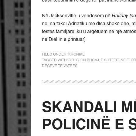
Në Jacksonville u vendosëm në
Holiday Inn
ne, na takoi Adriatiku me disa shokë dhe, m
festës familjare, ku u argëtuem në një atmos
ne Diellin e printuar)
FILED UNDER:
KRONIKE
TAGGED WITH:
DR. GJON BUCAJ
,
E SHTETIT
,
NE FLO
DEGEVE TE VATRES
SKANDALI MË
POLICINË E 