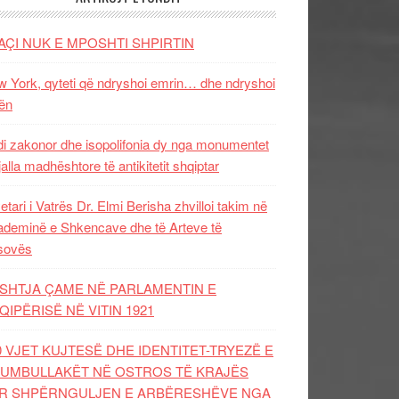
AÇI NUK E MPOSHTI SHPIRTIN
 York, qyteti që ndryshoi emrin… dhe ndryshoi
ën
i zakonor dhe isopolifonia dy nga monumentet
jalla madhështore të antikitetit shqiptar
etari i Vatrës Dr. Elmi Berisha zhvilloi takim në
deminë e Shkencave dhe të Arteve të
sovës
SHTJA ÇAME NË PARLAMENTIN E
QIPËRISË NË VITIN 1921
0 VJET KUJTESË DHE IDENTITET-TRYEZË E
UMBULLAKËT NË OSTROS TË KRAJËS
R SHPËRNGULJEN E ARBËRESHËVE NGA