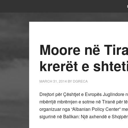
Moore në Tir
krerët e shtet
MARCH 31, 2014
BY
DGRECA
Drejtori për Çështjet e Evropës Juglindore 
mbërrijë mbrëmjen e sotme në Tiranë për t
organizuar nga “Albanian Policy Center” m
sigurinë në Ballkan: Një axhendë e Shqipëri