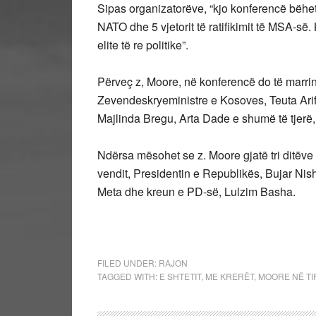
Sipas organizatorëve, “kjo konferencë bëhet 
NATO dhe 5 vjetorit të ratifikimit të MSA-së. 
elite të re politike”.
Përveç z, Moore, në konferencë do të marrin
Zevendeskryeministre e Kosoves, Teuta Arif
Majlinda Bregu, Arta Dade e shumë të tjerë,
Ndërsa mësohet se z. Moore gjatë tri ditëve 
vendit, Presidentin e Republikës, Bujar Nish
Meta dhe kreun e PD-së, Lulzim Basha.
FILED UNDER:
RAJON
TAGGED WITH:
E SHTETIT
,
ME KRERËT
,
MOORE NË T