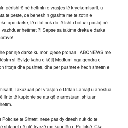
hin përfshirë në hetimin e vrasjes të kryekomisarit, u
ta të pestë, që bëheshin gjashtë me të zotin e
reke apo darke, të cilat nuk do të ishin botuar pastaj në
in vazhduar hetimet ?! Sepse sa takime dreka e darka
merave!
dhe për një darkë ku mori pjesë pronari i ABCNEWS me
tësim si lëvizje kahu e këtij Mediumi nga qendra e
on fitorja dhe pushteti, dhe për pushtet e hedh shtetin e
isarit, i akuzuari për vrasjen e Dritan Lamajt u arrestua
linte të kuptonte se ata që e arrestuan, shkuan
hetim.
 Policisë të Shtetit, nëse pas dy ditësh nuk do të
 të shfaqej në një tryezë me kupolën e Policisë. Çka