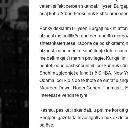
vetëm si fakt përbën skandal. Hysen Burgaj, d
asaj kohe Arben Frroku nuk kishte precedent
Por ky deklarim i Hysen Burgajt nuk mjafton
biznesi me politikën apo për raportin morboz
shtetshkatërruese, raporte që po shkatërro
biznesi, edhe mediat kanë lidhje interesash p
me qëllim që t’i marrin privilegje. Kur qëllim
ndalet, edhe bashkëpunimi, por kur nuk cënon
Shohim zgjedhjet e fundit në SHBA. New Yo
Obama, por kjo s’do të thotë se emrat e sh
Maureen Dowd, Roger Cohen, Thomas L. Frie
interesat e vendit të tyre.
Kështu, pas këtij skandali, u prit më kot që g
Shqipëri gazetaria investigative nuk ekzisto
palëve.