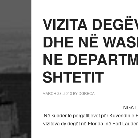
VIZITA DEGË
DHE NË WAS
NE DEPARTM
SHTETIT
MARCH 28, 2013
BY
DGRECA
NGA D
Në kuadër të pergatitjevet për Kuvendin e Pë
vizitova dy degët në Florida, në Fort Laud