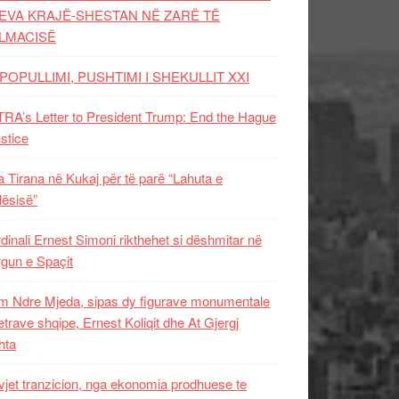
EVA KRAJË-SHESTAN NË ZARË TË
LMACISË
POPULLIMI, PUSHTIMI I SHEKULLIT XXI
RA’s Letter to President Trump: End the Hague
ustice
 Tirana në Kukaj për të parë “Lahuta e
ësisë”
dinali Ernest Simoni rikthehet si dëshmitar në
gun e Spaçit
 Ndre Mjeda, sipas dy figurave monumentale
letrave shqipe, Ernest Koliqit dhe At Gjergj
hta
vjet tranzicion, nga ekonomia prodhuese te