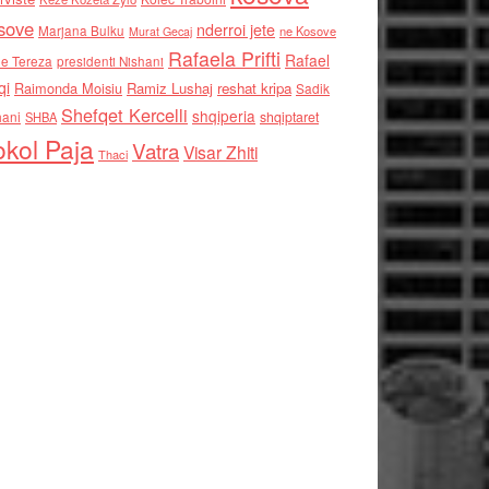
sove
nderroi jete
Marjana Bulku
ne Kosove
Murat Gecaj
Rafaela Prifti
Rafael
e Tereza
presidenti Nishani
qi
Raimonda Moisiu
Ramiz Lushaj
reshat kripa
Sadik
Shefqet Kercelli
shqiperia
hani
shqiptaret
SHBA
kol Paja
Vatra
Visar Zhiti
Thaci