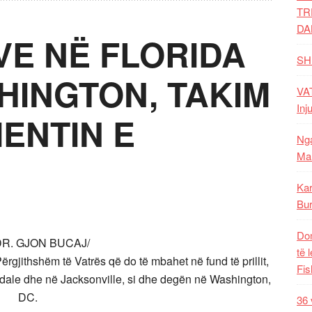
TR
DA
VE NË FLORIDA
SH
HINGTON, TAKIM
VAT
Inj
ENTIN E
Nga
Mal
Kar
Bur
Dom
R. GJON BUCAJ/
të 
rgjithshëm të Vatrës që do të mbahet në fund të prillit,
Fis
erdale dhe në Jacksonville, si dhe degën në Washington,
DC.
36 