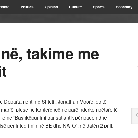
Home
Politics
Opinion
Culture
Sports
Economy
anë, takime me
it
në Departamentin e Shtetit, Jonathan Moore, do të
ë marrë pjesë në konferencën e parë ndërkombëtare të
e temë “Bashkëpunimi transatlantik për paqen dhe
së për integrimin në BE dhe NATO”, në datën 2 prill.