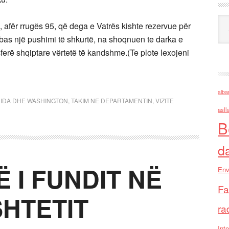
Ark
, afër rrugës 95, që dega e Vatrës kishte rezervue për
bas një pushimi të shkurtë, na shoqnuen te darka e
ferë shqiptare vërtetë të kandshme.(Te plote lexojeni
alba
RIDA DHE WASHINGTON
,
TAKIM NE DEPARTAMENTIN
,
VIZITE
asll
B
d
 I FUNDIT NË
Env
Fa
SHTETIT
ra
Inte