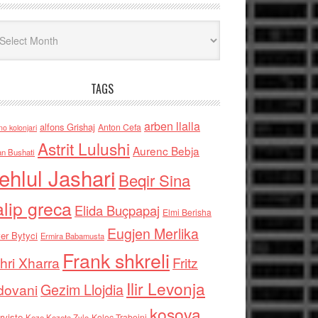
iv
TAGS
arben llalla
alfons Grishaj
Anton Cefa
no kolonjari
Astrit Lulushi
Aurenc Bebja
an Bushati
ehlul Jashari
Beqir Sina
alip greca
Elida Buçpapaj
Elmi Berisha
Eugjen Merlika
er Bytyci
Ermira Babamusta
Frank shkreli
hri Xharra
Fritz
Ilir Levonja
Gezim Llojdia
dovani
kosova
rviste
Kolec Traboini
Keze Kozeta Zylo