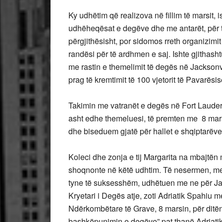
Ky udhëtim që realizova në fillim të marsit, 
udhëheqësat e degëve dhe me antarët, për 
përgjithësisht, por sidomos rreth organizimi
randësi për të ardhmen e saj. Ishte gjithasht
me rastin e themelimit të degës në Jacksonv
prag të kremtimit të 100 vjetorit të Pavarësi
Takimin me vatranët e degës në Fort Lauderd
asht edhe themeluesi, të premten me 8 mar
dhe biseduem gjatë për hallet e shqiptarëve
Koleci dhe zonja e tij Margarita na mbajtën
shoqnonte në këtë udhtim. Të nesermen, me
tyne të suksesshëm, udhëtuen me ne për Jacks
Kryetari i Degës atje, zoti Adriatik Spahiu m
Ndërkombëtare të Grave, 8 marsin, për ditën 
bashkëpunimin e degëve” pat thanë Adriati