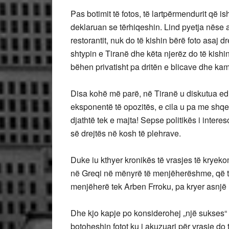
Pas botimit të fotos, të lartpërmendurit që is
deklaruan se tërhiqeshin. Lind pyetja nëse a
restorantit, nuk do të kishin bërë foto asaj d
shtypin e Tiranë dhe këta njerëz do të kish
bëhen privatisht pa dritën e blicave dhe ka
Disa kohë më parë, në Tiranë u diskutua e
eksponentë të opozitës, e cila u pa me shqe
djathtë tek e majta! Sepse politikës i interes
së drejtës në kosh të plehrave.
Duke iu kthyer kronikës të vrasjes të kryekom
në Greqi në mënyrë të menjëherëshme, që të 
menjëherë tek Arben Frroku, pa kryer asnjë 
Dhe kjo kapje po konsiderohej „një sukses“ i
botoheshin fotot ku i akuzuari për vrasje do