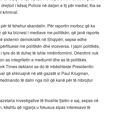
rejtori i kësaj Policie në daljen e tij për mediat, tha se
 kriminal.
 për të fshehur skandalin. Për raportin morboz që ka
 që ka biznesi i mediave me politikën, që janë raporte
jnë sistemin demokratik në Shqipëri, sepse edhe
ërfituese me politikën dhe viceversa. I japin politikës,
i i tyre do të duhej të ishte mirëinformimi. Orientimi nuk
 as integritetin e mediumit dhe as të politikës.
rk Times deklaroi se do të mbështeste Presidentin
quar që shkruajnë në atë gazetë si Paul Krugman,
dmando të dalin nga roli që kanë për të mbrojtur
azetaria investigative të thoshte fjalën e saj, sepse në
n, kështu që ngjarja u fokusua sipas interesave të