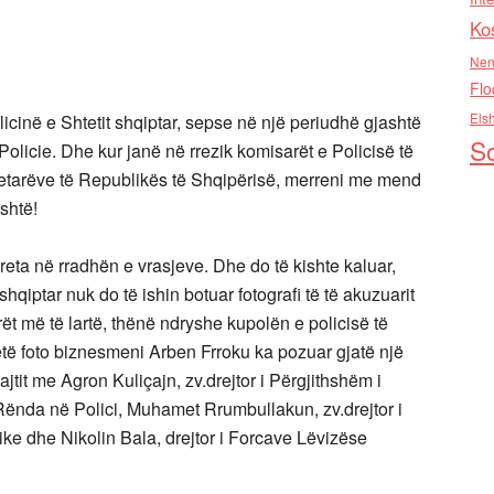
Ko
Nen
Flo
Els
cinë e Shtetit shqiptar, sepse në një periudhë gjashtë
So
Policie. Dhe kur janë në rrezik komisarët e Policisë të
qytetarëve të Republikës të Shqipërisë, merreni me mend
eshtë!
treta në rradhën e vrasjeve. Dhe do të kishte kaluar,
hqiptar nuk do të ishin botuar fotografi të të akuzuarit
rët më të lartë, thënë ndryshe kupolën e policisë të
ëtë foto biznesmeni Arben Frroku ka pozuar gjatë një
jtit me Agron Kuliçajn, zv.drejtor i Përgjithshëm i
 Rënda në Polici, Muhamet Rrumbullakun, zv.drejtor i
ke dhe Nikolin Bala, drejtor i Forcave Lëvizëse