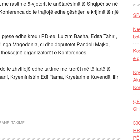
me rastin e 5-vjetorit të anëtarësimit të Shqipërisë në
Konferenca do të trajtojë edhe çështjen e krijimit të një
SP
New
 pjesë edhe kreu i PD-së, Lulzim Basha, Edita Tahiri,
bot
i nga Maqedonia, si dhe deputetët Pandeli Majko,
Kod
 theksojnë organizatorët e Konferencës.
e g
do të zhvillojë edhe takime me krerët më të lartë të
Kry
ani, Kryeministrin Edi Rama, Kryetarin e Kuvendit, Ilir
Aka
Ko
ÇË
SH
30
IRANË
,
TAKIME
RR
PË