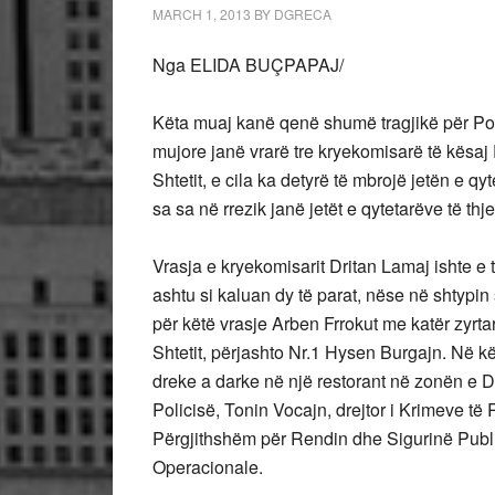
MARCH 1, 2013
BY
DGRECA
Nga ELIDA BUÇPAPAJ/
Këta muaj kanë qenë shumë tragjikë për Poli
mujore janë vrarë tre kryekomisarë të kësaj 
Shtetit, e cila ka detyrë të mbrojë jetën e 
sa sa në rrezik janë jetët e qytetarëve të thj
Vrasja e kryekomisarit Dritan Lamaj ishte e 
ashtu si kaluan dy të parat, nëse në shtypin s
për këtë vrasje Arben Frrokut me katër zyrta
Shtetit, përjashto Nr.1 Hysen Burgajn. Në k
dreke a darke në një restorant në zonën e Da
Policisë, Tonin Vocajn, drejtor i Krimeve të
Përgjithshëm për Rendin dhe Sigurinë Publi
Operacionale.