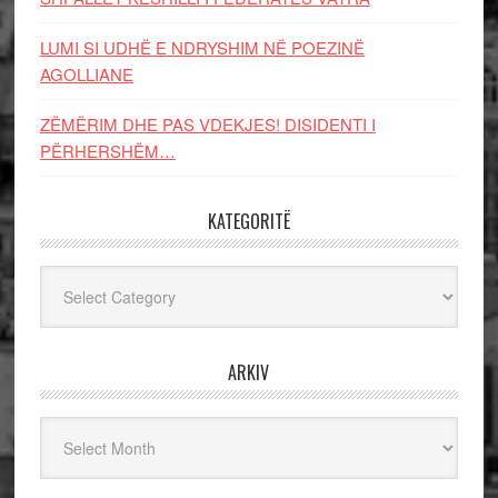
LUMI SI UDHË E NDRYSHIM NË POEZINË
AGOLLIANE
ZËMËRIM DHE PAS VDEKJES! DISIDENTI I
PËRHERSHËM…
KATEGORITË
Kategoritë
ARKIV
Arkiv