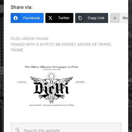
Share via:
Facebook
Twitter
Copy Link
More
FILED UNDER:
RAJON
TAGGED WITH:
E SHTETIT
,
ME KRERËT
,
MOORE NË TIRANË
,
TAKIME