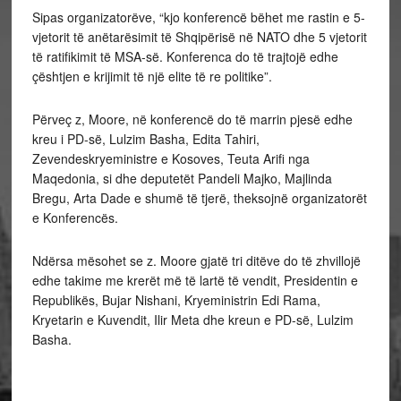
Sipas organizatorëve, “kjo konferencë bëhet me rastin e 5-
vjetorit të anëtarësimit të Shqipërisë në NATO dhe 5 vjetorit
të ratifikimit të MSA-së. Konferenca do të trajtojë edhe
çështjen e krijimit të një elite të re politike”.
Përveç z, Moore, në konferencë do të marrin pjesë edhe
kreu i PD-së, Lulzim Basha, Edita Tahiri,
Zevendeskryeministre e Kosoves, Teuta Arifi nga
Maqedonia, si dhe deputetët Pandeli Majko, Majlinda
Bregu, Arta Dade e shumë të tjerë, theksojnë organizatorët
e Konferencës.
Ndërsa mësohet se z. Moore gjatë tri ditëve do të zhvillojë
edhe takime me krerët më të lartë të vendit, Presidentin e
Republikës, Bujar Nishani, Kryeministrin Edi Rama,
Kryetarin e Kuvendit, Ilir Meta dhe kreun e PD-së, Lulzim
Basha.