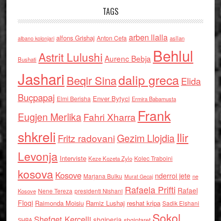
TAGS
arben llalla
alfons Grishaj
Anton Cefa
asllan
albano kolonjari
Behlul
Astrit Lulushi
Aurenc Bebja
Bushati
Jashari
dalip greca
Beqir Sina
Elida
Buçpapaj
Enver Bytyci
Elmi Berisha
Ermira Babamusta
Frank
Eugjen Merlika
Fahri Xharra
shkreli
Ilir
Gezim Llojdia
Fritz radovani
Levonja
Interviste
Kolec Traboini
Keze Kozeta Zylo
kosova
Kosove
nderroi jete
Marjana Bulku
ne
Murat Gecaj
Rafaela Prifti
Rafael
Nene Tereza
Kosove
presidenti Nishani
Floqi
Raimonda Moisiu
Ramiz Lushaj
reshat kripa
Sadik Elshani
Sokol
Shefqet Kercelli
shqiperia
shqiptaret
SHBA