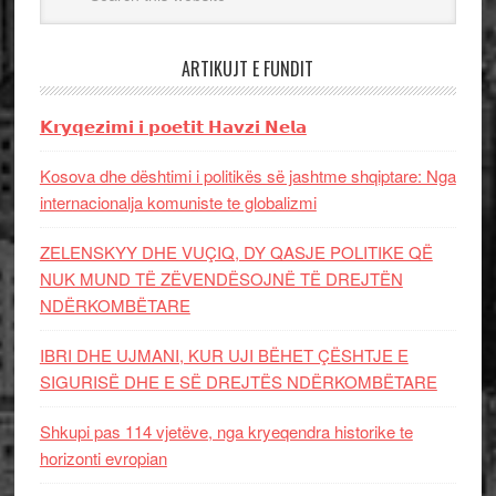
ARTIKUJT E FUNDIT
𝗞𝗿𝘆𝗾𝗲𝘇𝗶𝗺𝗶 𝗶 𝗽𝗼𝗲𝘁𝗶𝘁 𝗛𝗮𝘃𝘇𝗶 𝗡𝗲𝗹𝗮
Kosova dhe dështimi i politikës së jashtme shqiptare: Nga
internacionalja komuniste te globalizmi
ZELENSKYY DHE VUÇIQ, DY QASJE POLITIKE QË
NUK MUND TË ZËVENDËSOJNË TË DREJTËN
NDËRKOMBËTARE
IBRI DHE UJMANI, KUR UJI BËHET ÇËSHTJE E
SIGURISË DHE E SË DREJTËS NDËRKOMBËTARE
Shkupi pas 114 vjetëve, nga kryeqendra historike te
horizonti evropian