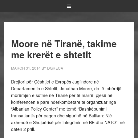
Moore në Tiranë, takime
me krerët e shtetit
MARCH 31, 2014
BY
DGRECA
Drejtori për Çështjet e Evropës Juglindore në
Departamentin e Shtetit, Jonathan Moore, do të mbërrijë
mbrëmjen e sotme në Tiranë për të marrë pjesë në
konferencën e parë ndërkombëtare të organizuar nga
“Albanian Policy Center” me temë “Bashkëpunimi
transatlantik për paqen dhe sigurinë në Ballkan: Një
axhendë e Shqipërisë për integrimin në BE dhe NATO”, në
datën 2 prill.