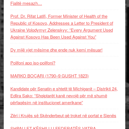
Fjalitë mesazh…
Prof. Dr. Rifat Latifi, Former Minister of Health of the
Republic of Kosovo, Addresses a Letter to President of
Ukraine Volodymyr Zelenskyy: “Every Argument Used
Against Kosovo Has Been Used Against You”
Dy mijë vjet mësime dhe ende nuk kemi mësuar!
Polifoni apo iso-polifoni?
MARKO BOÇARI (1790–9 GUSHT 1823)
Kandidate për Senatin e shtetit të Michiganit – Distrikti 24,
Edlira Sako: “Shqiptarët kanë nevojë për më shumë
përfaqësim në institucionet amerikane”
Zëri i Krujës së Skënderbeut që troket në portat e Sienës
SHPALLET KËSHILLI I FEDERATËS VATRA