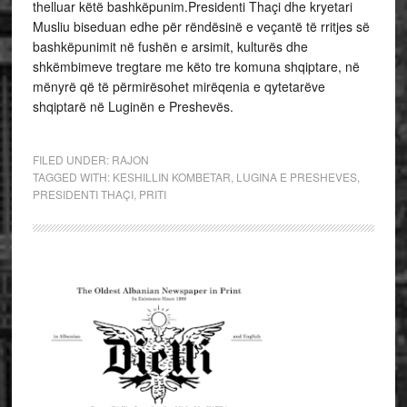
thelluar këtë bashkëpunim.Presidenti Thaçi dhe kryetari
Musliu biseduan edhe për rëndësinë e veçantë të rritjes së
bashkëpunimit në fushën e arsimit, kulturës dhe
shkëmbimeve tregtare me këto tre komuna shqiptare, në
mënyrë që të përmirësohet mirëqenia e qytetarëve
shqiptarë në Luginën e Preshevës.
FILED UNDER:
RAJON
TAGGED WITH:
KESHILLIN KOMBETAR
,
LUGINA E PRESHEVES
,
PRESIDENTI THAÇI
,
PRITI