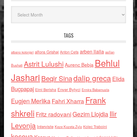
Arkiv
TAGS
arben llalla
alfons Grishaj
Anton Cefa
asllan
albano kolonjari
Behlul
Astrit Lulushi
Aurenc Bebja
Bushati
Jashari
dalip greca
Beqir Sina
Elida
Buçpapaj
Enver Bytyci
Elmi Berisha
Ermira Babamusta
Frank
Eugjen Merlika
Fahri Xharra
shkreli
Ilir
Gezim Llojdia
Fritz radovani
Levonja
Interviste
Kolec Traboini
Keze Kozeta Zylo
kosova