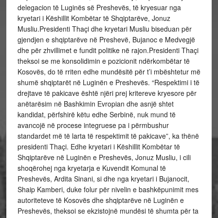
delegacion të Luginës së Preshevës, të kryesuar nga
kryetari i Këshillit Kombëtar të Shqiptarëve, Jonuz
Musliu.Presidenti Thaçi dhe kryetari Musliu biseduan për
gjendjen e shqiptarëve në Preshevë, Bujanoc e Medvegjë
dhe për zhvillimet e fundit politike në rajon.Presidenti Thaçi
theksoi se me konsolidimin e pozicionit ndërkombëtar të
Kosovës, do të rriten edhe mundësitë për t’i mbështetur më
shumë shqiptarët në Luginën e Preshevës. “Respektimi i të
drejtave të pakicave është njëri prej kritereve kryesore për
anëtarësim në Bashkimin Evropian dhe asnjë shtet
kandidat, përfshirë këtu edhe Serbinë, nuk mund të
avancojë në procese integruese pa i përmbushur
standardet më të larta të respektimit të pakicave”, ka thënë
presidenti Thaçi. Edhe kryetari i Këshillit Kombëtar të
Shqiptarëve në Luginën e Preshevës, Jonuz Musliu, i cili
shoqërohej nga kryetarja e Kuvendit Komunal të
Preshevës, Ardita Sinani, si dhe nga kryetari i Bujanocit,
Shaip Kamberi, duke folur për nivelin e bashkëpunimit mes
autoriteteve të Kosovës dhe shqiptarëve në Luginën e
Preshevës, theksoi se ekzistojnë mundësi të shumta për ta