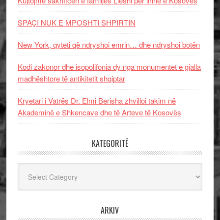
Kujtojmë sakrificën e familjes Lleshi për lirinë e Kosovës
SPAÇI NUK E MPOSHTI SHPIRTIN
New York, qyteti që ndryshoi emrin… dhe ndryshoi botën
Kodi zakonor dhe isopolifonia dy nga monumentet e gjalla
madhështore të antikitetit shqiptar
Kryetari i Vatrës Dr. Elmi Berisha zhvilloi takim në
Akademinë e Shkencave dhe të Arteve të Kosovës
KATEGORITË
Kategoritë
ARKIV