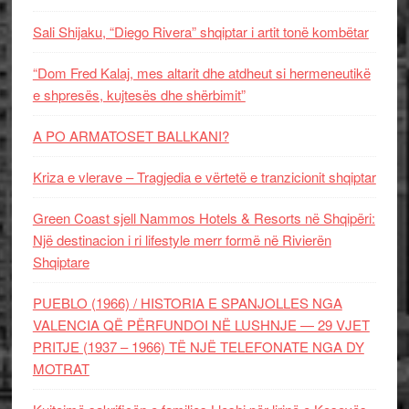
Sali Shijaku, “Diego Rivera” shqiptar i artit tonë kombëtar
“Dom Fred Kalaj, mes altarit dhe atdheut si hermeneutikë
e shpresës, kujtesës dhe shërbimit”
A PO ARMATOSET BALLKANI?
Kriza e vlerave – Tragjedia e vërtetë e tranzicionit shqiptar
Green Coast sjell Nammos Hotels & Resorts në Shqipëri:
Një destinacion i ri lifestyle merr formë në Rivierën
Shqiptare
PUEBLO (1966) / HISTORIA E SPANJOLLES NGA
VALENCIA QË PËRFUNDOI NË LUSHNJE — 29 VJET
PRITJE (1937 – 1966) TË NJË TELEFONATE NGA DY
MOTRAT