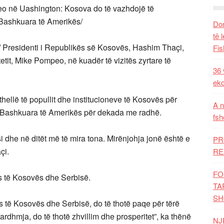
peo në Uashington: Kosova do të vazhdojë të
 Bashkuara të Amerikës/
Dom
të 
 Presidenti i Republikës së Kosovës, Hashim Thaçi,
Fis
etit, Mike Pompeo, në kuadër të vizitës zyrtare të
36 
eko
hellë të popullit dhe institucioneve të Kosovës për
A n
 Bashkuara të Amerikës për dekada me radhë.
fsh
i dhe në ditët më të mira tona. Mirënjohja jonë është e
PR
çi.
RE
FO
s të Kosovës dhe Serbisë.
TA
SH
të Kosovës dhe Serbisë, do të thotë paqe për tërë
ardhmja, do të thotë zhvillim dhe prosperitet”, ka thënë
NJ