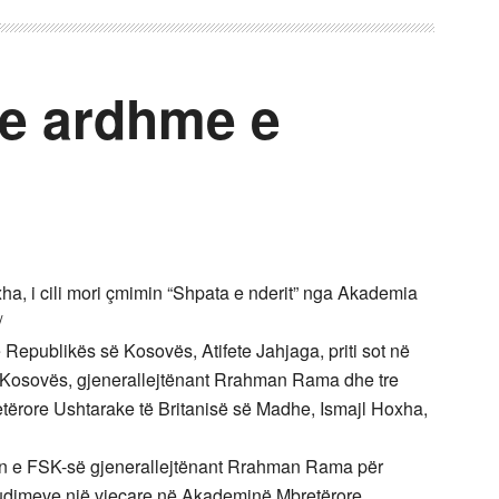
e ardhme e
oxha, i cili mori çmimin “Shpata e nderit” nga Akademia
/
Republikës së Kosovës, Atifete Jahjaga, priti sot në
 Kosovës, gjenerallejtënant Rrahman Rama dhe tre
ërore Ushtarake të Britanisë së Madhe, Ismajl Hoxha,
in e FSK-së gjenerallejtënant Rrahman Rama për
 studimeve një vjeçare në Akademinë Mbretërore