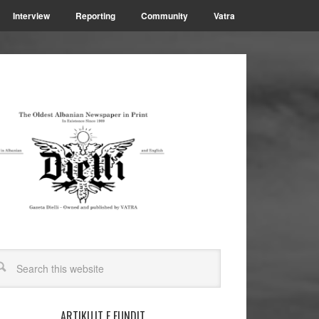
Interview
Reporting
Community
Vatra
ARTIKUJT E FUNDIT