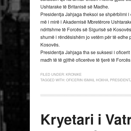
Ushtarake të Britanisë së Madhe.
Presidentja Jahjaga theksoi se shpërblimi i 
më i mirë i Akademisë Mbretërore Ushtarake 
ndritshme të Forcës së Sigurisë së Kosovës.
shumë i rëndësishëm jo vetëm për të edhe p
Kosovës.
Presidentja Jahjaga tha se suksesi i oficer
madh të të gjithë oficerëve të tjerë të Forcë
FILED UNDER:
KRONIKE
TAGGED WITH:
OFICERIN ISMAIL HOXHA
,
PRESIDENT
Kryetari i Vatr