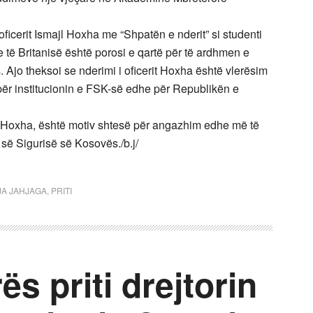
oficerit Ismajl Hoxha me “Shpatën e nderit” si studenti
të Britanisë është porosi e qartë për të ardhmen e
 Ajo theksoi se nderimi i oficerit Hoxha është vlerësim
ër institucionin e FSK-së edhe për Republikën e
it Hoxha, është motiv shtesë për angazhim edhe më të
s së Sigurisë së Kosovës./b.j/
JA JAHJAGA
,
PRITI
ës priti drejtorin