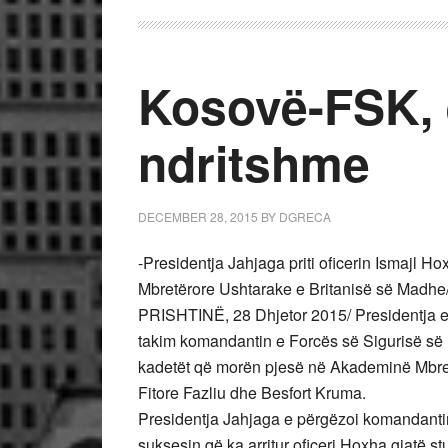
Kosovë-FSK, 
ndritshme
DECEMBER 28, 2015
BY
DGRECA
-Presidentja Jahjaga priti oficerin Ismajl H
Mbretërore Ushtarake e Britanisë së Madhe
PRISHTINË, 28 Dhjetor 2015/ Presidentja e 
takim komandantin e Forcës së Sigurisë së
kadetët që morën pjesë në Akademinë Mbret
Fitore Fazliu dhe Besfort Kruma.
Presidentja Jahjaga e përgëzoi komandant
suksesin që ka arritur oficeri Hoxha gjatë