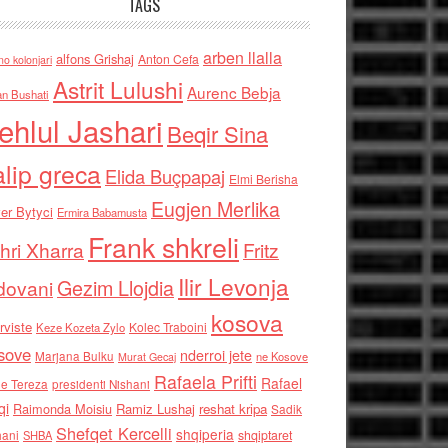
TAGS
arben llalla
alfons Grishaj
Anton Cefa
no kolonjari
Astrit Lulushi
Aurenc Bebja
an Bushati
ehlul Jashari
Beqir Sina
alip greca
Elida Buçpapaj
Elmi Berisha
Eugjen Merlika
er Bytyci
Ermira Babamusta
Frank shkreli
hri Xharra
Fritz
Ilir Levonja
Gezim Llojdia
dovani
kosova
rviste
Kolec Traboini
Keze Kozeta Zylo
sove
nderroi jete
Marjana Bulku
ne Kosove
Murat Gecaj
Rafaela Prifti
Rafael
e Tereza
presidenti Nishani
qi
Raimonda Moisiu
Ramiz Lushaj
reshat kripa
Sadik
Shefqet Kercelli
shqiperia
hani
shqiptaret
SHBA