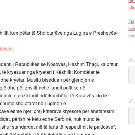
Gr
sfi
Fja
lek
ëshillit Kombëtar të Shqiptarëve nga Lugina e Preshevës/
kom
enti i Republikës së Kosovës, Hashim Thaçi, ka pritur
Kat
të kryesuar nga kryetari i Këshillit Kombëtar të
 dhe kryetari Musliu biseduan për gjendjen e
 dhe për zhvillimet e fundit politike në
idimin e pozicionit ndërkombëtar të Kosovës, do të
ë shumë shqiptarët në Luginën e
cave është njëri prej kritereve kryesore për anëtarësim
Ark
idat, përfshirë këtu edhe Serbinë, nuk mund të
hur standardet më të larta të respektimit të pakicave”,
ëshillit Kombëtar të Shqiptarëve në Luginën e