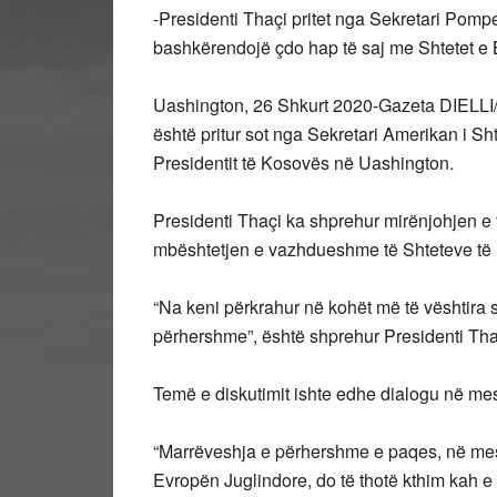
-Presidenti Thaçi pritet nga Sekretari Pom
bashkërendojë çdo hap të saj me Shtetet e
Uashington, 26 Shkurt 2020-Gazeta DIELLI/
është pritur sot nga Sekretari Amerikan i Sht
Presidentit të Kosovës në Uashington.
Presidenti Thaçi ka shprehur mirënjohjen e t
mbështetjen e vazhdueshme të Shteteve të
“Na keni përkrahur në kohët më të vështira s
përhershme”, është shprehur Presidenti Tha
Temë e diskutimit ishte edhe dialogu në me
“Marrëveshja e përhershme e paqes, në mes 
Evropën Juglindore, do të thotë kthim kah e 