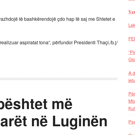
𝐕𝐞
vazhdojë të bashkërendojë çdo hap të saj me Shtetet e
Lek
FE
lizuar aspiratat tona”, përfundoi Presidenti Thaçi./b.j/
“Pi
Glo
A d
jet
Për
bështet më
Mba
Kul
arët në Luginën
Pse