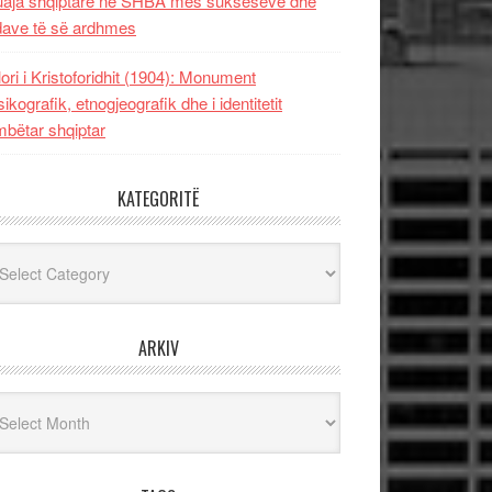
uaja shqiptare në SHBA mes sukseseve dhe
dave të së ardhmes
lori i Kristoforidhit (1904): Monument
sikografik, etnogjeografik dhe i identitetit
bëtar shqiptar
KATEGORITË
egoritë
ARKIV
iv