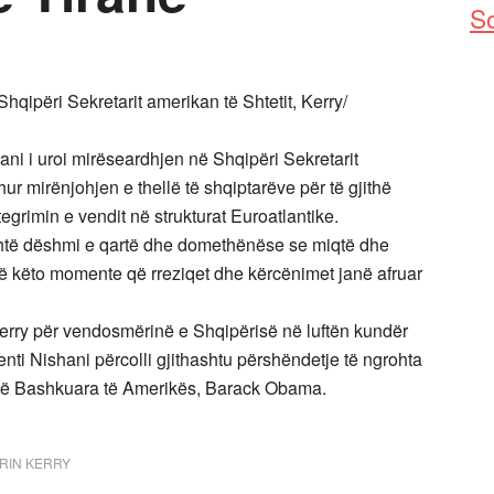
So
hqipëri Sekretarit amerikan të Shtetit, Kerry/
hani i uroi mirëseardhjen në Shqipëri Sekretarit
hur mirënjohjen e thellë të shqiptarëve për të gjithë
egrimin e vendit në strukturat Euroatlantike.
është dëshmi e qartë dhe domethënëse se miqtë dhe
në këto momente që rreziqet dhe kërcënimet janë afruar
 Kerry për vendosmërinë e Shqipërisë në luftën kundër
enti Nishani përcolli gjithashtu përshëndetje të ngrohta
e të Bashkuara të Amerikës, Barack Obama.
RIN KERRY