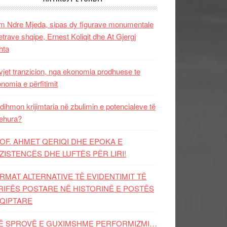
 Ndre Mjeda, sipas dy figurave monumentale
letrave shqipe, Ernest Koliqit dhe At Gjergj
hta
vjet tranzicion, nga ekonomia prodhuese te
nomia e përfitimit
dihmon krijimtaria në zbulimin e potencialeve të
ehura?
OF. AHMET QERIQI DHE EPOKA E
ZISTENCЁS DHE LUFTЁS PЁR LIRI!
RMAT ALTERNATIVE TË EVIDENTIMIT TË
RIFËS POSTARE NË HISTORINË E POSTËS
QIPTARE
Ë SPROVË E GUXIMSHME PERFORMIZMI…