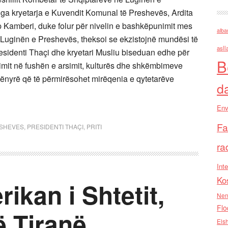
nga kryetarja e Kuvendit Komunal të Preshevës, Ardita
ip Kamberi, duke folur për nivelin e bashkëpunimit mes
alba
 Luginën e Preshevës, theksoi se ekzistojnë mundësi të
asll
esidenti Thaçi dhe kryetari Musliu biseduan edhe për
B
imit në fushën e arsimit, kulturës dhe shkëmbimeve
mënyrë që të përmirësohet mirëqenia e qytetarëve
d
Env
Fa
ESHEVES
,
PRESIDENTI THAÇI
,
PRITI
ra
Inte
Ko
ikan i Shtetit,
Nen
Flo
ë Tiranë
Els