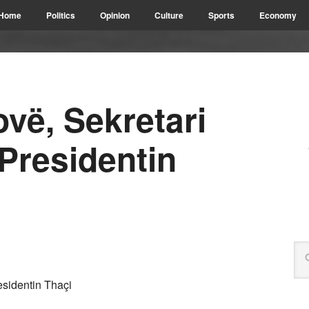
Home
Politics
Opinion
Culture
Sports
Economy
vë, Sekretari
Presidentin
sidentin Thaçi