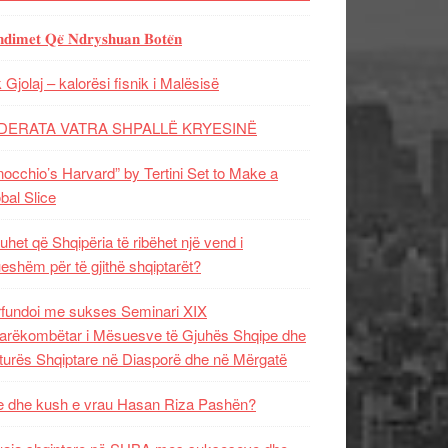
𝐝𝐢𝐦𝐞𝐭 𝐐𝐞̈ 𝐍𝐝𝐫𝐲𝐬𝐡𝐮𝐚𝐧 𝐁𝐨𝐭𝐞̈𝐧
 Gjolaj – kalorësi fisnik i Malësisë
DERATA VATRA SHPALLË KRYESINË
nocchio’s Harvard” by Tertini Set to Make a
bal Slice
uhet që Shqipëria të ribëhet një vend i
ueshëm për të gjithë shqiptarët?
fundoi me sukses Seminari XIX
rëkombëtar i Mësuesve të Gjuhës Shqipe dhe
turës Shqiptare në Diasporë dhe në Mërgatë
 dhe kush e vrau Hasan Riza Pashën?