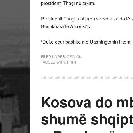
presidenti Thaçi në takim.
Presidenti Thaçi u shpreh se Kosova do të 
Bashkuara të Amerikës.
“Duke ecur bashkë me Uashingtonin i kemi rea
FILED UNDER:
OPINION
TAGGED WITH:
PRITI
Kosova do m
shumë shqipt