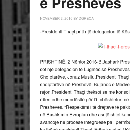
e Preshevës
NOVEMBER 2, 2016
BY
DGRECA
-Presidenti Thaçi priti një delegacion të K
PRISHTINË, 2 Nëntor 2016-B.Jashari/ Presid
sot një delegacion të Luginës së Preshevës, 
Shqiptarëve, Jonuz Musliu.Presidenti Thaçi
shqiptarëve në Preshevë, Bujanoc e Medvegjë
rajon.Presidenti Thaçi theksoi se me konsol
rriten edhe mundësitë për t’i mbështetur m
Preshevës. “Respektimi i të drejtave të paki
në Bashkimin Evropian dhe asnjë shtet kand
avancojë në procese integruese pa i përmbus
ka thënë presidenti Thaçi. Edhe kryetari i K