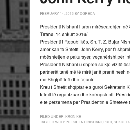
FEBRUARY 14, 2016
BY
DGRECA
Presidenti Nishani i uron mirëseardhjen në S
Tirane, 14 shkurt 2016/
Presidenti i Republikës, Sh. T. Z. Bujar Nis
amerikan të Shtetit, John Kerry, për t’i shpre
mbështetjen e pakursyer, veçanërisht për int
Presidenti Nishani u shpreh se kjo vizitë 
partnerët tanë më të mirë janë pranë nesh 
me Shqipërinë dhe rajonin.
Kreu i Shtetit shqiptar e siguroi Sekretarin
krimit të organizuar dhe korrupsionit. Presid
e të përzemërta për Presidentin e Shtetev
FILED UNDER:
KRONIKE
TAGGED WITH:
PRESIDENTI NISHANI
,
PRITI
,
SEKRETA