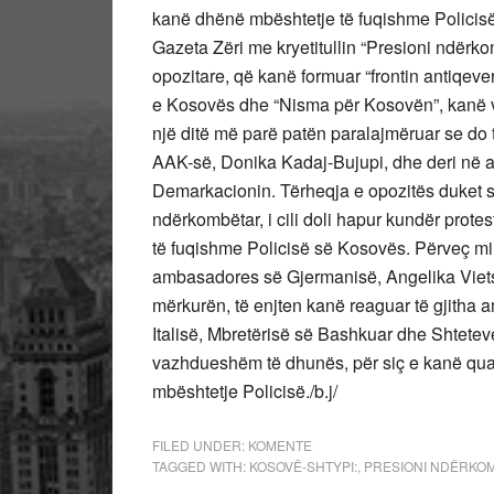
kanë dhënë mbështetje të fuqishme Policis
Gazeta Zëri me kryetitullin “Presioni ndërk
opozitare, që kanë formuar “frontin antiqeve
e Kosovës dhe “Nisma për Kosovën”, kanë v
një ditë më parë patën paralajmëruar se do 
AAK-së, Donika Kadaj-Bujupi, dhe deri në a
Demarkacionin. Tërheqja e opozitës duket se
ndërkombëtar, i cili doli hapur kundër prot
të fuqishme Policisë së Kosovës. Përveç mini
ambasadores së Gjermanisë, Angelika Viets
mërkurën, të enjten kanë reaguar të gjitha 
Italisë, Mbretërisë së Bashkuar dhe Shtetev
vazhdueshëm të dhunës, për siç e kanë quajt
mbështetje Policisë./b.j/
FILED UNDER:
KOMENTE
TAGGED WITH:
KOSOVË-SHTYPI:
,
PRESIONI NDËRKO