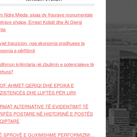
 Ndre Mjeda, sipas dy figurave monumentale
letrave shqipe, Ernest Koliqit dhe At Gjergj
hta
vjet tranzicion, nga ekonomia prodhuese te
nomia e përfitimit
dihmon krijimtaria në zbulimin e potencialeve të
ehura?
OF. AHMET QERIQI DHE EPOKA E
ZISTENCЁS DHE LUFTЁS PЁR LIRI!
RMAT ALTERNATIVE TË EVIDENTIMIT TË
RIFËS POSTARE NË HISTORINË E POSTËS
QIPTARE
Ë SPROVË E GUXIMSHME PERFORMIZMI…