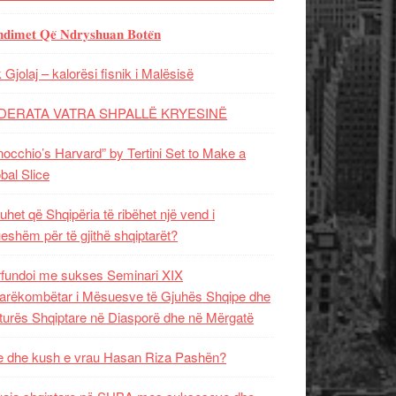
𝐝𝐢𝐦𝐞𝐭 𝐐𝐞̈ 𝐍𝐝𝐫𝐲𝐬𝐡𝐮𝐚𝐧 𝐁𝐨𝐭𝐞̈𝐧
 Gjolaj – kalorësi fisnik i Malësisë
DERATA VATRA SHPALLË KRYESINË
nocchio’s Harvard” by Tertini Set to Make a
bal Slice
uhet që Shqipëria të ribëhet një vend i
ueshëm për të gjithë shqiptarët?
fundoi me sukses Seminari XIX
rëkombëtar i Mësuesve të Gjuhës Shqipe dhe
turës Shqiptare në Diasporë dhe në Mërgatë
 dhe kush e vrau Hasan Riza Pashën?