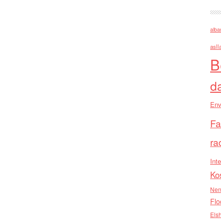
alba
asll
B
d
Env
Fa
ra
Inte
Ko
Nen
Flo
Els