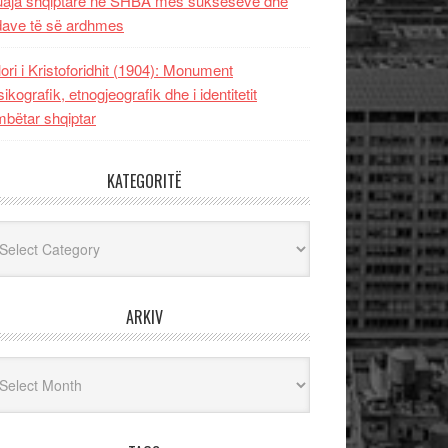
uaja shqiptare në SHBA mes sukseseve dhe
dave të së ardhmes
lori i Kristoforidhit (1904): Monument
sikografik, etnogjeografik dhe i identitetit
bëtar shqiptar
KATEGORITË
egoritë
ARKIV
iv