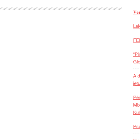
𝐕𝐞
Lek
FE
“Pi
Glo
A d
jet
Për
Mba
Kul
Pse