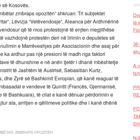
ë së Kosovës.
ombëtar zmbraps opozitën” shkruan: Tri subjektet
Dom
ritar”, Lëvizja “Vetëvendosje”, Aleanca për Ardhmërinë
të 
endosur që të mos protestojnë të enjten megjithëse
Fis
të vazhdojnë protestën deri në lirimin e deputetes së
36 
nulimin e Marrëveshjes për Asociacionin dhe asaj për
eko
 ka ardhur pas një presioni të madh nga faktori
estave të dhunshme e në anën tjetër i dhanë mbështetje
A n
strit të Jashtëm të Austrisë, Sebasitian Kurtz,
fsh
, dhe Zyrë së Bashkimit Evropian, që kanë reaguar të
ambasadat e vendeve të Quintit (Francës, Gjermanisë,
PR
e të Bashkuara), të cilat e kanë dënuar përdorimin e
RE
ur ata, arritjen e qëllimeve politike dhe i kanë dhënë
FO
TA
SH
MBËTAR
,
ZMBRAPS OPOZITËN
NJ