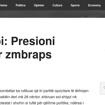
Home
Politics
Opinion
Culture
Sports
Economy
: Presioni
r zmbraps
bëtar ka ndikuar që tri partitë opozitare të tërhiqen
aktën deri më 28 nëntor, shkruan sot shtypi në
testat i shohin si luftë për qëllime politike, ndërsa i