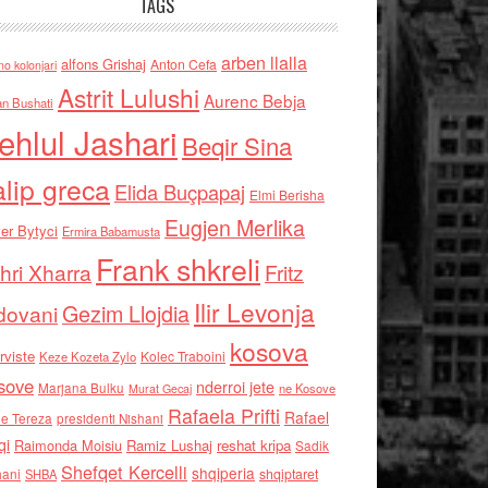
TAGS
arben llalla
alfons Grishaj
Anton Cefa
no kolonjari
Astrit Lulushi
Aurenc Bebja
an Bushati
ehlul Jashari
Beqir Sina
alip greca
Elida Buçpapaj
Elmi Berisha
Eugjen Merlika
er Bytyci
Ermira Babamusta
Frank shkreli
hri Xharra
Fritz
Ilir Levonja
Gezim Llojdia
dovani
kosova
rviste
Kolec Traboini
Keze Kozeta Zylo
sove
nderroi jete
Marjana Bulku
ne Kosove
Murat Gecaj
Rafaela Prifti
Rafael
e Tereza
presidenti Nishani
qi
Raimonda Moisiu
Ramiz Lushaj
reshat kripa
Sadik
Shefqet Kercelli
shqiperia
hani
shqiptaret
SHBA