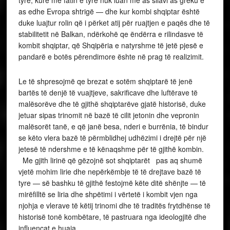
tyre, kurë me fatin e tyre nuk luan më as sllavi as greku e
as edhe Evropa shtrigë — dhe kur kombi shqiptar është
duke luajtur rolin që i përket atij për ruajtjen e paqës dhe të
stabilitetit në Balkan, ndërkohë qe ëndërra e rilindasve të
kombit shqiptar, që Shqipëria e natyrshme të jetë pjesë e
pandarë e botës përendimore ështe në prag të realizimit.
Le të shpresojmë qe brezat e sotëm shqiptarë të jenë
bartës të denjë të vuajtjeve, sakrificave dhe luftërave të
malësorëve dhe të gjithë shqiptarëve gjatë historisë, duke
jetuar sipas trinomit në bazë të cilit jetonin dhe vepronin
malësorët tanë, e që janë besa, nderi e burrënia, të bindur
se këto vlera bazë të përmblidhej udhëzimi i drejtë për një
jetesë të ndershme e të kënaqshme për të gjithë kombin.
Me gjith lirinë që gëzojnë sot shqiptarët pas aq shumë
vjetë mohim lirie dhe nepërkëmbje të të drejtave bazë të
tyre — së bashku të gjithë festojmë këte ditë shënjte — të
mirëfilltë se liria dhe shpëtimi i vërtetë i kombit vjen nga
njohja e vlerave të këtij trinomi dhe të traditës frytdhënse të
historisë tonë kombëtare, të pastruara nga ideologjitë dhe
influencat e huaja.