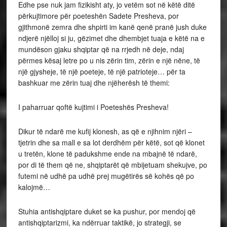
Edhe pse nuk jam fizikisht aty, jo vetëm sot në këtë ditë
përkujtimore për poeteshën Sadete Presheva, por
gjithmonë zemra dhe shpirti im kanë qenë pranë jush duke
ndjerë njëlloj si ju, gëzimet dhe dhembjet tuaja e këtë na e
mundëson gjaku shqiptar që na rrjedh në deje, ndaj
përmes kësaj letre po u nis zërin tim, zërin e një nëne, të
një gjysheje, të një poeteje, të një patrioteje… për ta
bashkuar me zërin tuaj dhe njëherësh të themi:
I paharruar qoftë kujtimi i Poeteshës Presheva!
Dikur të ndarë me kufij klonesh, as që e njihnim njëri –
tjetrin dhe sa mall e sa lot derdhëm për këtë, sot që klonet
u tretën, klone të padukshme ende na mbajnë të ndarë,
por di të them që ne, shqiptarët që mbijetuam shekujve, po
futemi në udhë pa udhë prej mugëtirës së kohës që po
kalojmë…
Stuhia antishqiptare duket se ka pushur, por mendoj që
antishqiptarizmi, ka ndërruar taktikë, jo strategji, se