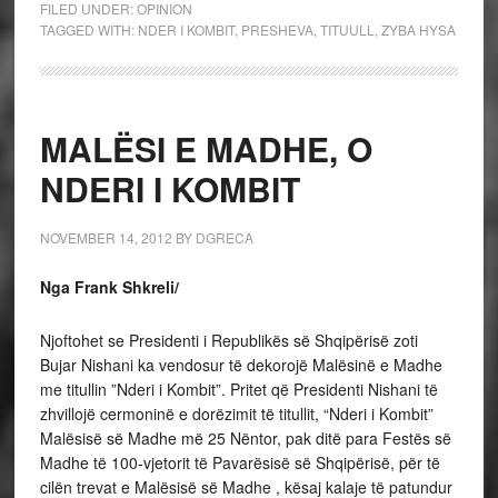
FILED UNDER:
OPINION
TAGGED WITH:
NDER I KOMBIT
,
PRESHEVA
,
TITUULL
,
ZYBA HYSA
MALËSI E MADHE, O
NDERI I KOMBIT
NOVEMBER 14, 2012
BY
DGRECA
Nga Frank Shkreli/
Njoftohet se Presidenti i Republikës së Shqipërisë zoti
Bujar Nishani ka vendosur të dekorojë Malësinë e Madhe
me titullin ”Nderi i Kombit”. Pritet që Presidenti Nishani të
zhvillojë cermoninë e dorëzimit të titullit, “Nderi i Kombit”
Malësisë së Madhe më 25 Nëntor, pak ditë para Festës së
Madhe të 100-vjetorit të Pavarësisë së Shqipërisë, për të
cilën trevat e Malësisë së Madhe , kësaj kalaje të patundur