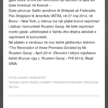
duke investuar në Kosovë –
Duke përuruar Sallën qendrore të Shtëpisë së Federatës
Pan-Shqiptare të Amerikës VATRA, në 27 maj 2014, në
Bronx – New York, u nderua me një pllakë bronxi veprimtari
i dalluar i komunitetit Rrustem Gecaj. Në këtë veprimtari
morën pjesë, udhëheqësit e Vatrës dhe dhjetra aktivistë e
veprimtarë të komunitetit.
Në pllakën e vendosur në mur është gëdhendur shënimi:
“The Renovation of these Premises Donated by Mr.
Rrustem Gecaj – April 2014” (Rinovimi i këtyre mjediseve
është dhuruar nga z. Rrustem Gecaj – Prill 2014) /Beqir
SINA/
FILED UNDER:
KOMUNITET
TAGGED WITH:
NDER I KOMBIT
,
PRESIDENTI NISHANI
,
RRUSTEM
GECAJ