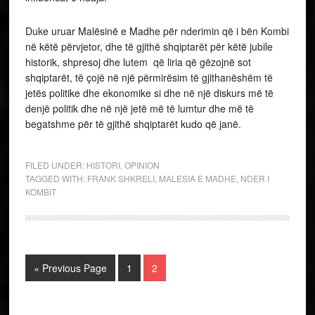
Duke uruar Malësinë e Madhe për nderimin që i bën Kombi
në këtë përvjetor, dhe të gjithë shqiptarët për këtë jubile
historik, shpresoj dhe lutem që liria që gëzojnë sot
shqiptarët, të çojë në një përmirësim të gjithanëshëm të
jetës politike dhe ekonomike si dhe në një diskurs më të
denjë politik dhe në një jetë më të lumtur dhe më të
begatshme për të gjithë shqiptarët kudo që janë.
FILED UNDER:
HISTORI
,
OPINION
TAGGED WITH:
FRANK SHKRELI
,
MALESIA E MADHE
,
NDER I
KOMBIT
« Previous Page
1
2