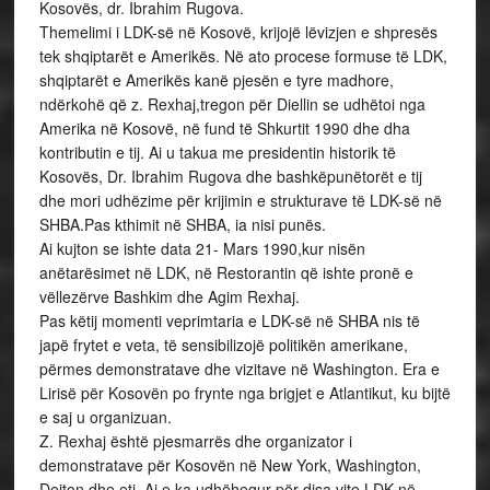
Kosovës, dr. Ibrahim Rugova.
Themelimi i LDK-së në Kosovë, krijojë lëvizjen e shpresës
tek shqiptarët e Amerikës. Në ato procese formuse të LDK,
shqiptarët e Amerikës kanë pjesën e tyre madhore,
ndërkohë që z. Rexhaj,tregon për Diellin se udhëtoi nga
Amerika në Kosovë, në fund të Shkurtit 1990 dhe dha
kontributin e tij. Ai u takua me presidentin historik të
Kosovës, Dr. Ibrahim Rugova dhe bashkëpunëtorët e tij
dhe mori udhëzime për krijimin e strukturave të LDK-së në
SHBA.Pas kthimit në SHBA, ia nisi punës.
Ai kujton se ishte data 21- Mars 1990,kur nisën
anëtarësimet në LDK, në Restorantin që ishte pronë e
vëllezërve Bashkim dhe Agim Rexhaj.
Pas këtij momenti veprimtaria e LDK-së në SHBA nis të
japë frytet e veta, të sensibilizojë politikën amerikane,
përmes demonstratave dhe vizitave në Washington. Era e
Lirisë për Kosovën po frynte nga brigjet e Atlantikut, ku bijtë
e saj u organizuan.
Z. Rexhaj është pjesmarrës dhe organizator i
demonstratave për Kosovën në New York, Washington,
Dejton dhe etj. Ai e ka udhëhequr për disa vite LDK në