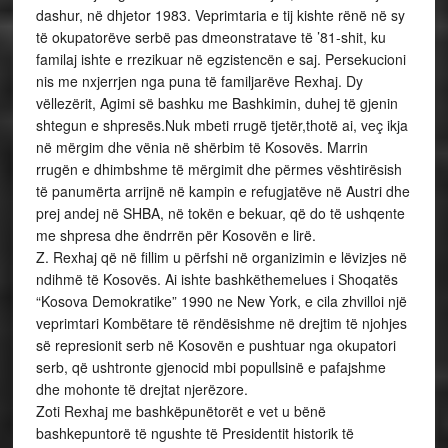
dashur, në dhjetor 1983. Veprimtaria e tij kishte rënë në sy
të okupatorëve serbë pas dmeonstratave të ’81-shit, ku
familaj ishte e rrezikuar në egzistencën e saj. Persekucioni
nis me nxjerrjen nga puna të familjarëve Rexhaj. Dy
vëllezërit, Agimi së bashku me Bashkimin, duhej të gjenin
shtegun e shpresës.Nuk mbeti rrugë tjetër,thotë ai, veç ikja
në mërgim dhe vënia në shërbim të Kosovës. Marrin
rrugën e dhimbshme të mërgimit dhe përmes vështirësish
të panumërta arrijnë në kampin e refugjatëve në Austri dhe
prej andej në SHBA, në tokën e bekuar, që do të ushqente
me shpresa dhe ëndrrën për Kosovën e lirë.
Z. Rexhaj që në fillim u përfshi në organizimin e lëvizjes në
ndihmë të Kosovës. Ai ishte bashkëthemelues i Shoqatës
“Kosova Demokratike” 1990 ne New York, e cila zhvilloi një
veprimtari Kombëtare të rëndësishme në drejtim të njohjes
së represionit serb në Kosovën e pushtuar nga okupatori
serb, që ushtronte gjenocid mbi popullsinë e pafajshme
dhe mohonte të drejtat njerëzore.
Zoti Rexhaj me bashkëpunëtorët e vet u bënë
bashkepuntorë të ngushte të Presidentit historik të