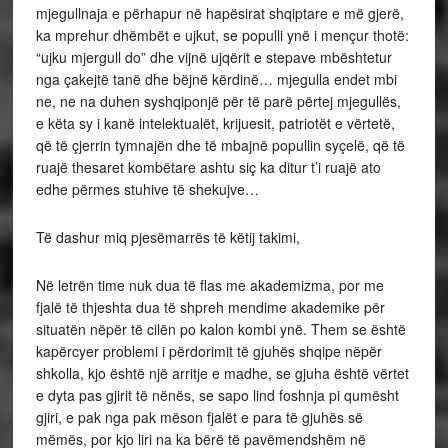
mjegullnaja e përhapur në hapësirat shqiptare e më gjerë,
ka mprehur dhëmbët e ujkut, se populli ynë i mençur thotë:
“ujku mjergull do” dhe vijnë ujqërit e stepave mbështetur
nga çakejtë tanë dhe bëjnë kërdinë… mjegulla endet mbi
ne, ne na duhen syshqiponjë për të parë përtej mjegullës,
e këta sy i kanë intelektualët, krijuesit, patriotët e vërtetë,
që të çjerrin tymnajën dhe të mbajnë popullin syçelë, që të
ruajë thesaret kombëtare ashtu siç ka ditur t’i ruajë ato
edhe përmes stuhive të shekujve…
Të dashur miq pjesëmarrës të këtij takimi,
Në letrën time nuk dua të flas me akademizma, por me
fjalë të thjeshta dua të shpreh mendime akademike për
situatën nëpër të cilën po kalon kombi ynë. Them se është
kapërcyer problemi i përdorimit të gjuhës shqipe nëpër
shkolla, kjo është një arritje e madhe, se gjuha është vërtet
e dyta pas gjirit të nënës, se sapo lind foshnja pi qumësht
gjiri, e pak nga pak mëson fjalët e para të gjuhës së
mëmës, por kjo liri na ka bërë të pavëmendshëm në