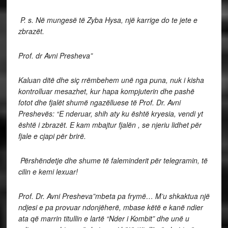
P. s. Në mungesë të Zyba Hysa, një karrige do te jete e
zbrazët.
Prof. dr Avni Presheva”
Kaluan ditë dhe siç rrëmbehem unë nga puna, nuk i kisha
kontrolluar mesazhet, kur hapa kompjuterin dhe pashë
fotot dhe fjalët shumë ngazëlluese të Prof. Dr. Avni
Preshevës: “E nderuar, shih aty ku është kryesia, vendi yt
është i zbrazët. E kam mbajtur fjalën , se njeriu lidhet për
fjale e cjapi për brirë.
Përshëndetje dhe shume të faleminderit për telegramin, të
cilin e kemi lexuar!
Prof. Dr. Avni Presheva”mbeta pa frymë… M’u shkaktua një
ndjesi e pa provuar ndonjëherë, mbase këtë e kanë ndier
ata që marrin titullin e lartë “Nder i Kombit” dhe unë u