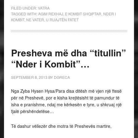
FILED UNDER:
VATRA
TAGGED WITH:
AGIM REXHAJ
,
E KOMBIT SHQIPTAR
,
NDER I
KOMBIT
,
NE VATER
,
U RUAJTËN FATET
Presheva më dha “titullin”
“Nder i Kombit”…
SEPTEMBER 8, 2013
BY
DGRECA
Nga Zyba Hysen Hysa/Para disa ditësh më vjen një ftesë
për në Preshevë, por e kisha krejtësisht të pamundur të
isha e pranishme, ndaj me kërkesën e tyre, u shkruaj një
fjalë përshëndetëse…
Të dashur vëllezër dhe motra të Preshevës martire,