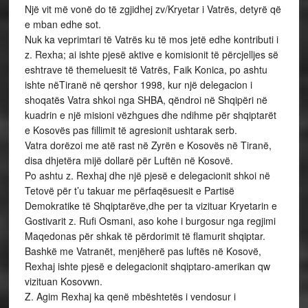
Një vit më vonë do të zgjidhej zv/Kryetar i Vatrës, detyrë që
e mban edhe sot.
Nuk ka veprimtari të Vatrës ku të mos jetë edhe kontributi i
z. Rexha; ai ishte pjesë aktive e komisionit të përcjelljes së
eshtrave të themeluesit të Vatrës, Faik Konica, po ashtu
ishte nëTiranë në qershor 1998, kur një delegacion i
shoqatës Vatra shkoi nga SHBA, qëndroi në Shqipëri në
kuadrin e një misioni vëzhgues dhe ndihme për shqiptarët
e Kosovës pas fillimit të agresionit ushtarak serb.
Vatra dorëzoi me atë rast në Zyrën e Kosovës në Tiranë,
disa dhjetëra mijë dollarë për Luftën në Kosovë.
Po ashtu z. Rexhaj dhe një pjesë e delegacionit shkoi në
Tetovë për t’u takuar me përfaqësuesit e Partisë
Demokratike të Shqiptarëve,dhe per ta vizituar Kryetarin e
Gostivarit z. Rufi Osmani, aso kohe i burgosur nga regjimi
Maqedonas për shkak të përdorimit të flamurit shqiptar.
Bashkë me Vatranët, menjëherë pas luftës në Kosovë,
Rexhaj ishte pjesë e delegacionit shqiptaro-amerikan qw
vizituan Kosovwn.
Z. Agim Rexhaj ka qenë mbështetës i vendosur i