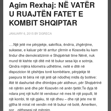
Agim Rexhaj: NË VATËR
U RUAJTËN FATET E
KOMBIT SHQIPTAR
JANUARY 6, 2015
BY
DGRECA
….Një jetë me përpjekje, sakrifica, ëndrra, zhgënjime,
suksese, e kaluar për të arritur çlirmin e Kosovës ku kam
lindur dhe demokratizimin e Shqipërisë time Nënë, nuk
mund të kishte një ditë më të bukur sesa kjo e sotmja.
Qindra mijëra kilometra udhëtime, netë e ditë në
dispozicion të çështjes tonë kombëtare, përpjekje të
paepura të bëra në një jetë që ndodhej midis dy botëve:
Atë të dashurisë dhe dhimbjes për atdheun, për Shqipërinë
në njërën anë dhe për Kosovën në anën tjetër.Te dyja të
ndara prej një kufiri të vendosur në mes të një populli, të
një kombi, të një gjaku, të një dheu – dhe një jete me të
gjitha të mirat në vendin më të bukur në botë, Ameriken,
por…gjithesesi,në mërgim.