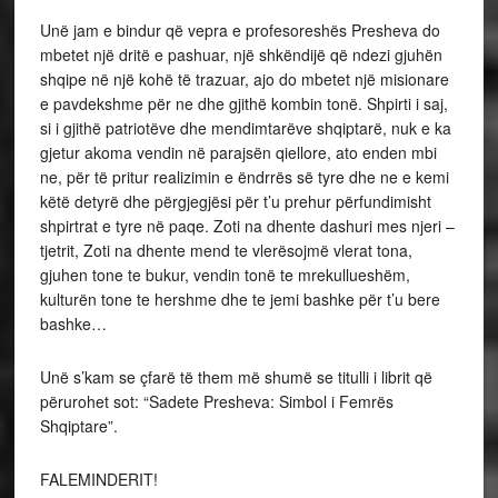
Unë jam e bindur që vepra e profesoreshës Presheva do
mbetet një dritë e pashuar, një shkëndijë që ndezi gjuhën
shqipe në një kohë të trazuar, ajo do mbetet një misionare
e pavdekshme për ne dhe gjithë kombin tonë. Shpirti i saj,
si i gjithë patriotëve dhe mendimtarëve shqiptarë, nuk e ka
gjetur akoma vendin në parajsën qiellore, ato enden mbi
ne, për të pritur realizimin e ëndrrës së tyre dhe ne e kemi
këtë detyrë dhe përgjegjësi për t’u prehur përfundimisht
shpirtrat e tyre në paqe. Zoti na dhente dashuri mes njeri –
tjetrit, Zoti na dhente mend te vlerësojmë vlerat tona,
gjuhen tone te bukur, vendin tonë te mrekullueshëm,
kulturën tone te hershme dhe te jemi bashke për t’u bere
bashke…
Unë s’kam se çfarë të them më shumë se titulli i librit që
përurohet sot: “Sadete Presheva: Simbol i Femrës
Shqiptare”.
FALEMINDERIT!