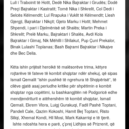
Luli i Traboinit të Hotit, Dedë Nika Bajraktar i Grudës; Dodë
Preçi Bajraktar i Kastratit; Tomë Nika i Shkrelit, Col Dedi i
Selcës Këlmendit; Lul Rrapuka i Vuklit të Këlmendit; Llesh
Gjergji, Bajraktar i Nikçit; Gjeto Marku i Hotit; Mehmet
Shpendi, i pari i Djelmënisë së Shalës; Martin Preka i
Shkrelit; Prelë Marku, Bajraktari i Shalës, Avdi Kola
Bajraktar i Gimaj, Nik Mëhilli i Shllakut, Pup Çuni Prekalor,
Binak Lulashi Toplanas; Bash Bajrami Bajraktar i Nikajve
dhe Bec Delia.
Këta ishin prijësit heroikë të malësorëve trima, këtyre
rojtarëve të fateve të kombit shqiptar ndër shekuj, që sipas
Ismail Qemalit ”ishin pushkë të ngrehura të Shqipërisë”, të
cilëve gjatë asaj periudhe kritike për shpëtimin e kombit
shqiptar nga copëtimi, iu bashkangjitën në Podgoricë edhe
mendjendriturit e atëhershëm të kombit shqiptar, Ismail
Qemali, Ekrem Vlora, Luigj Gurakuqi, Fadil Pashë Toptani,
Pandeli Cale, Qazim Kokoshi, Hamit Bej Toptani, Risto
Siliqi, Xhemal Kondi, Hil Mosi, Mark Kakarriqi e të tjerë.
Ishte ndoshta hera e parë, ç’prej Lidhjes së Prizrenit, që