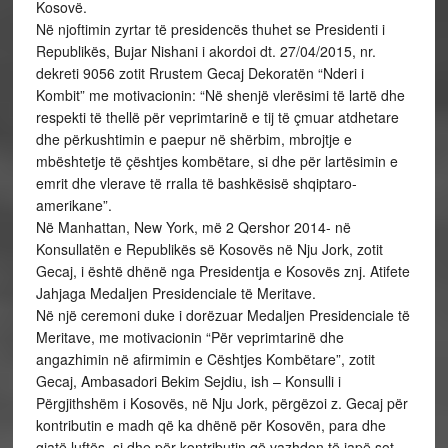
Kosovë.
Në njoftimin zyrtar të presidencës thuhet se Presidenti i
Republikës, Bujar Nishani i akordoi dt. 27/04/2015, nr.
dekreti 9056 zotit Rrustem Gecaj Dekoratën “Nderi i
Kombit” me motivacionin: “Në shenjë vlerësimi të lartë dhe
respekti të thellë për veprimtarinë e tij të çmuar atdhetare
dhe përkushtimin e paepur në shërbim, mbrojtje e
mbështetje të çështjes kombëtare, si dhe për lartësimin e
emrit dhe vlerave të rralla të bashkësisë shqiptaro-
amerikane”.
Në Manhattan, New York, më 2 Qershor 2014- në
Konsullatën e Republikës së Kosovës në Nju Jork, zotit
Gecaj, i është dhënë nga Presidentja e Kosovës znj. Atifete
Jahjaga Medaljen Presidenciale të Meritave.
Në një ceremoni duke i dorëzuar Medaljen Presidenciale të
Meritave, me motivacionin “Për veprimtarinë dhe
angazhimin në afirmimin e Cështjes Kombëtare”, zotit
Gecaj, Ambasadori Bekim Sejdiu, ish – Konsulli i
Përgjithshëm i Kosovës, në Nju Jork, përgëzoi z. Gecaj për
kontributin e madh që ka dhënë për Kosovën, para dhe
gjatë luftës, si dhe për kontributin që vazhdon të japë sot