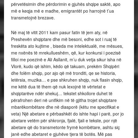
përvetësimin dhe përdorimin e gjuhës shqipe saktë, apo
më e keqja më e madhe, emigrantët po harrojnë t’ua
transmetojnë brezave.
Në maj të vitit 2011 kam pasur fatin të jem aty, në
Preshevën shqiptare dhe më besoni, edhe sot i ruaj të
freskëta ato kujtime , biseda me intelektualë, me mësues,
me nxënës të mrekullueshëm, që, kur konkursi i poezisë
filloi me poezinë e Ali Asllanit, m’u duk vetja sikur isha në
Vlorë, kudo që ishim, këdo që takuam, prekëm Shqipëri
dhe folëm shqip, por ajo që më tronditi, qe se historia,
letërsia, muzika… e pse shkruhen shqip, nuk flasin shqip,
me këtë dua të them që nuk lexojnë të vërtetat e
shqiptarëve ndër shekuj… tekstet shkollore duhet të
përafrohen deri në unifikim në të gjitha trojet shqiptare
mbarëkombëtare dhe në diasporë (këtu me specifikat e
veta) Një abetare e përbashkët do ishte hapi i parë, por jo
abetare vetëm për shkronja, fjalë, fjali e tekste, por një
abetare që do transmetonte frymë kombëtare, ashtu siç
janë edhe abetaret e gjuhëve tjera të botës. Më pas