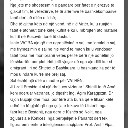
Një jetë me shqetësimin e pandarë për fatet e njerëzve të
gjakut tim, të vëllezërve, të të afërmve të bashkëkombasve
tanë deri në ditën e lirisë;
Dhe të gjitha këto në një vend, në një Vatër, ku u ruajtën
fatet e atdheut tonë këtej kufirit e ku u mbrojtën ato matanë
kufirit në Kosovën tonë të dashur.
Ishte VATRA ajo që me ngrohtësinë e saj, me idealet e saj,
me frymëzimin e saj në një vend të madh ku u vendosen
fatet tona më mori pranë vetes për të bërë një udhëtim jo
të shkurtër, por plot tridhjetë vjeçar që nga ajo ditë kur si
emigrant i ri në Shtetet e Bashkuara iu bashkangjita për të
mos u ndarë kurrë më prej saj.
Sot është një ditë e madhe për VATRËN.
JU zoti President si një drejtues vizionar i Shtetit tonë Amë
keni nderuar vatranët, jo thjesht Ing. Agim Karagjozin, Dr
Gjon Buçajn dhe mua, por tërë ata burra që e filluan këtë
udhëtim të gjatë që nga çelja e tokave të Ulsterit, nga
fabrikat e Bostonit, nga dera e Kishës së Nolit, nga
zgjuarsia e Konicës, nga përpjekjet e Panaritit deri tek
figura eminente e inteligjences shqiptare,Prof. Arshi Pipa,