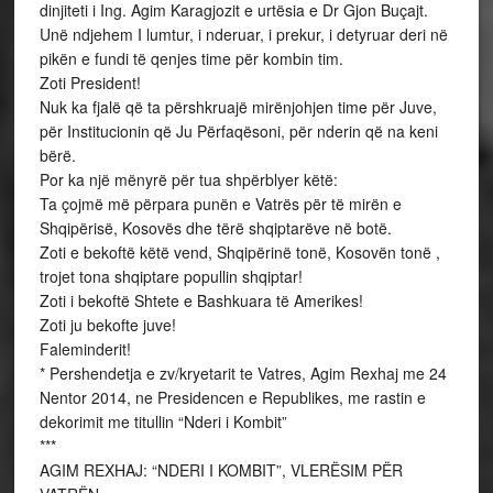
dinjiteti i Ing. Agim Karagjozit e urtësia e Dr Gjon Buçajt.
Unë ndjehem I lumtur, i nderuar, i prekur, i detyruar deri në
pikën e fundi të qenjes time për kombin tim.
Zoti President!
Nuk ka fjalë që ta përshkruajë mirënjohjen time për Juve,
për Institucionin që Ju Përfaqësoni, për nderin që na keni
bërë.
Por ka një mënyrë për tua shpërblyer këtë:
Ta çojmë më përpara punën e Vatrës për të mirën e
Shqipërisë, Kosovës dhe tërë shqiptarëve në botë.
Zoti e bekoftë këtë vend, Shqipërinë tonë, Kosovën tonë ,
trojet tona shqiptare popullin shqiptar!
Zoti i bekoftë Shtete e Bashkuara të Amerikes!
Zoti ju bekofte juve!
Faleminderit!
* Pershendetja e zv/kryetarit te Vatres, Agim Rexhaj me 24
Nentor 2014, ne Presidencen e Republikes, me rastin e
dekorimit me titullin “Nderi i Kombit”
***
AGIM REXHAJ: “NDERI I KOMBIT”, VLERËSIM PËR