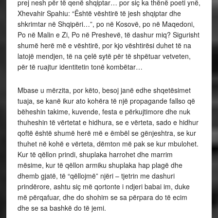
prej nesh për të qenë shqiptar… por siç ka thënë poeti ynë,
Xhevahir Spahiu: “Është vështirë të jesh shqiptar dhe
shkrimtar në Shqipëri…”, po në Kosovë, po në Maqedoni,
Po në Malin e Zi, Po në Preshevë, të dashur miq? Sigurisht
shumë herë më e vështirë, por kjo vështirësi duhet të na
latojë mendjen, të na çelë sytë për të shpëtuar vetveten,
për të ruajtur identitetin tonë kombëtar…
Mbase u mërzita, por këto, besoj janë edhe shqetësimet
tuaja, se kanë ikur ato kohëra të një propagande fallso që
bëheshin takime, kuvende, festa e përkujtimore dhe nuk
thuheshin të vërtetat e hidhura, se e vërteta, sado e hidhur
qoftë është shumë herë më e ëmbël se gënjeshtra, se kur
thuhet në kohë e vërteta, dëmton më pak se kur mbulohet.
Kur të qëllon prindi, shuplaka harrohet dhe marrim
mësime, kur të qëllon armiku shuplaka hap plagë dhe
dhemb gjatë, të “qëllojmë” njëri – tjetrin me dashuri
prindërore, ashtu siç më qortonte i ndjeri babai im, duke
më përqafuar, dhe do shohim se sa përpara do të ecim
dhe se sa bashkë do të jemi.