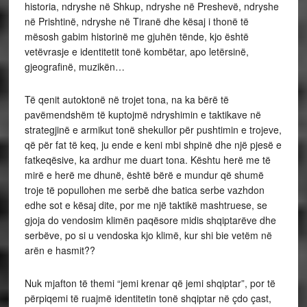
historia, ndryshe në Shkup, ndryshe në Preshevë, ndryshe
në Prishtinë, ndryshe në Tiranë dhe kësaj i thonë të
mësosh gabim historinë me gjuhën tënde, kjo është
vetëvrasje e identitetit tonë kombëtar, apo letërsinë,
gjeografinë, muzikën…
Të qenit autoktonë në trojet tona, na ka bërë të
pavëmendshëm të kuptojmë ndryshimin e taktikave në
strategjinë e armikut tonë shekullor për pushtimin e trojeve,
që për fat të keq, ju ende e keni mbi shpinë dhe një pjesë e
fatkeqësive, ka ardhur me duart tona. Kështu herë me të
mirë e herë me dhunë, është bërë e mundur që shumë
troje të popullohen me serbë dhe batica serbe vazhdon
edhe sot e kësaj dite, por me një taktikë mashtruese, se
gjoja do vendosim klimën paqësore midis shqiptarëve dhe
serbëve, po si u vendoska kjo klimë, kur shi bie vetëm në
arën e hasmit??
Nuk mjafton të themi “jemi krenar që jemi shqiptar”, por të
përpiqemi të ruajmë identitetin tonë shqiptar në çdo çast,