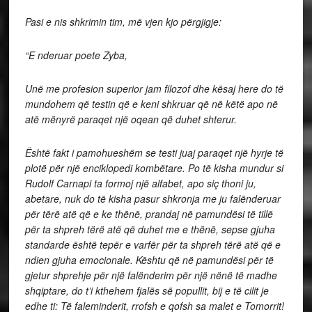
Pasi e nis shkrimin tim, më vjen kjo përgjigje:
“E nderuar poete Zyba,
Unë me profesion superior jam filozof dhe kësaj here do të
mundohem që testin që e keni shkruar që në këtë apo në
atë mënyrë paraqet një oqean që duhet shterur.
Është fakt i pamohueshëm se testi juaj paraqet një hyrje të
plotë për një enciklopedi kombëtare. Po të kisha mundur si
Rudolf Carnapi ta formoj një alfabet, apo siç thoni ju,
abetare, nuk do të kisha pasur shkronja me ju falënderuar
për tërë atë që e ke thënë, prandaj në pamundësi të tillë
për ta shpreh tërë atë që duhet me e thënë, sepse gjuha
standarde është tepër e varfër për ta shpreh tërë atë që e
ndien gjuha emocionale. Kështu që në pamundësi për të
gjetur shprehje për një falënderim për një nënë të madhe
shqiptare, do t’i kthehem fjalës së popullit, bij e të cilit je
edhe ti: Të faleminderit, rrofsh e qofsh sa malet e Tomorrit!