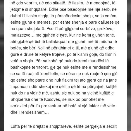
në çdo veprim, në çdo situatë, të flasim, të mendojmë, të
jetojmë si shqiptarë. Edhe pse bisedojmë me një serb, ne
duhet t’i flasim shqip, ta përshëndesim shqip, se jo vetëm
është gjuha e mëmës, por është shenja e parë dalluese që
na quan shqiptarë. Pse t’i përgjigjemi serbëve, grekëve,
malazezve… me gjuhën e tyre, kur ne kemi gjuhën tonë,
atë gjuhë që është ballafaquar me gjuhët më të mëdha të
botës, siç bëri Noli në përkthimet e tij, atë gjuhë që edhe
gurë e drurë të këtyre trojeve, po të kishin gojë, do flisnin
vetëm shqip. Për sa kohë që nuk do kemi mundësi të
bashkojmë territoret, gjë që nuk është më e rëndësishme,
se sa të ruajmë identitetin, se nëse ne nuk ruajmë çdo gjë
që është shqiptare dhe nuk flakim tej ato gjëra që na janë
imponuar ndër shekuj me qëllim që të na përçajnë, kufijtë
nuk do na vlejnë më, ashtu siç nuk po na vlejnë kufijtë e
Shqipërisë dhe të Kosovës, se nuk po punohet me
seriozitet për t’u prezantuar në botë si një faktor më vete
dhe i rëndësishëm…
Lufta për të drejtat e shqiptarëve, është përpjekja e secilit