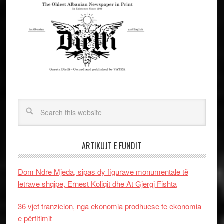
ARTIKUJT E FUNDIT
Dom Ndre Mjeda, sipas dy figurave monumentale të
letrave shqipe, Ernest Koliqit dhe At Gjergj Fishta
36 vjet tranzicion, nga ekonomia prodhuese te ekonomia
e përfitimit