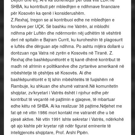
SHBA, ku kontributi për mbledhjen e ndihmave financiare
për Kosovën ka qenë i konsiderushëm.
Z.Rexhaj, tregon se ai kontribuoi edhe ne mbledhjen e
fondeve per UÇK. Së bashku me Vatrën, ai mblodhi
ndihma për Luftën dhe ndërmorën nëj udhëtim të vështirë
deri në spitalin e Bajram Currit, ku kuroheshin të plagosurit
e luftës dhe dërguan atje ndihma. Po ashtu mijëra dollarë u
dorëzuan nga Vatra në zyrën e Kosovës në Tiranë. Z.
Rexhaj dhe bashkëpunëtorët e tij kanë dhënë kontribut të
madh në afrimin e politikanëve dhe zyrtarëve amerikanë në
mbështetje të çështjes së Kosovës. Ai dhe
bashkëpunëtorët e tij ishin mbështetës të fuqishëm në
Rambuje, ku shkuan dhe shumë vatranë.Në komunitetin
shqiptar, zv/kryetari i Vatrës ëshët i njohur edhe për
kontribut të veçantë në pajtimin e gjaqeve, të mbartuar
edhe këtu në SHBA. Ai ka realizuar 38 pajtime.Ndjehet me
fat që në vitin 1986 mori kontakt me vatranët dhe u bë
pjesë aktive. Në vitin 1991 ishte sekretar i Vatrës, ndërkohë
që ajo kishte për kryetar një ndër figurat eminente të
inteligjencës shqiptare, Prof. Arshi Pipën.