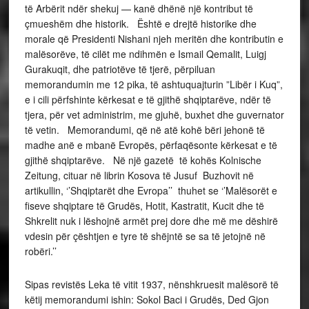
të Arbërit ndër shekuj — kanë dhënë një kontribut të
çmueshëm dhe historik. Është e drejtë historike dhe
morale që Presidenti Nishani njeh meritën dhe kontributin e
malësorëve, të cilët me ndihmën e Ismail Qemalit, Luigj
Gurakuqit, dhe patriotëve të tjerë, përpiluan
memorandumin me 12 pika, të ashtuquajturin ”Libër i Kuq”,
e i cili përfshinte kërkesat e të gjithë shqiptarëve, ndër të
tjera, për vet administrim, me gjuhë, buxhet dhe guvernator
të vetin. Memorandumi, që në atë kohë bëri jehonë të
madhe anë e mbanë Evropës, përfaqësonte kërkesat e të
gjithë shqiptarëve. Në një gazetë të kohës Kolnische
Zeitung, cituar në librin Kosova të Jusuf Buzhovit në
artikullin, ‘’Shqiptarët dhe Evropa’’ thuhet se ‘’Malësorët e
fiseve shqiptare të Grudës, Hotit, Kastratit, Kucit dhe të
Shkrelit nuk i lëshojnë armët prej dore dhe më me dëshirë
vdesin për çështjen e tyre të shëjntë se sa të jetojnë në
robëri.’’
Sipas revistës Leka të vitit 1937, nënshkruesit malësorë të
këtij memorandumi ishin: Sokol Baci i Grudës, Ded Gjon