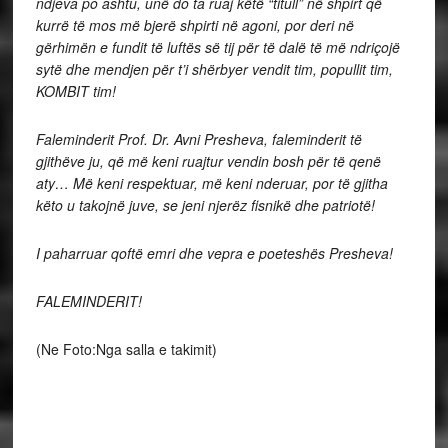
ndjeva po ashtu, unë do ta ruaj këtë “titull” në shpirt që
kurrë të mos më bjerë shpirti në agoni, por deri në
gërhimën e fundit të luftës së tij për të dalë të më ndriçojë
sytë dhe mendjen për t’i shërbyer vendit tim, popullit tim,
KOMBIT tim!
Faleminderit Prof. Dr. Avni Presheva, faleminderit të
gjithëve ju, që më keni ruajtur vendin bosh për të qenë
aty… Më keni respektuar, më keni nderuar, por të gjitha
këto u takojnë juve, se jeni njerëz fisnikë dhe patriotë!
I paharruar qoftë emri dhe vepra e poeteshës Presheva!
FALEMINDERIT!
(Ne Foto:Nga salla e takimit)