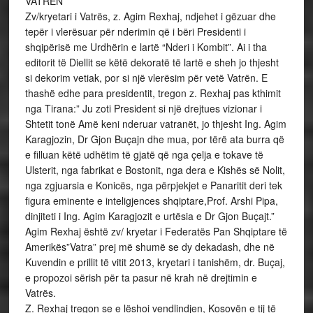
VATRËN
Zv/kryetari i Vatrës, z. Agim Rexhaj, ndjehet i gëzuar dhe
tepër i vlerësuar për nderimin që i bëri Presidenti i
shqipërisë me Urdhërin e lartë “Nderi i Kombit”. Ai i tha
editorit të Diellit se këtë dekoratë të lartë e sheh jo thjesht
si dekorim vetiak, por si një vlerësim për vetë Vatrën. E
thashë edhe para presidentit, tregon z. Rexhaj pas kthimit
nga Tirana:” Ju zoti President si një drejtues vizionar i
Shtetit tonë Amë keni nderuar vatranët, jo thjesht Ing. Agim
Karagjozin, Dr Gjon Buçajn dhe mua, por tërë ata burra që
e filluan këtë udhëtim të gjatë që nga çelja e tokave të
Ulsterit, nga fabrikat e Bostonit, nga dera e Kishës së Nolit,
nga zgjuarsia e Konicës, nga përpjekjet e Panaritit deri tek
figura eminente e inteligjences shqiptare,Prof. Arshi Pipa,
dinjiteti i Ing. Agim Karagjozit e urtësia e Dr Gjon Buçajt.”
Agim Rexhaj është zv/ kryetar i Federatës Pan Shqiptare të
Amerikës”Vatra” prej më shumë se dy dekadash, dhe në
Kuvendin e prillit të vitit 2013, kryetari i tanishëm, dr. Buçaj,
e propozoi sërish për ta pasur në krah në drejtimin e
Vatrës.
Z. Rexhaj tregon se e lëshoi vendlindjen, Kosovën e tij të