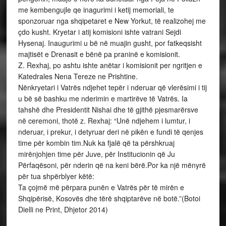
me kembengujle qe inagurimi i ketij memoriali, te
sponzoruar nga shqipetaret e New Yorkut, të realizohej me
çdo kusht. Kryetar i atij komisioni ishte vatrani Sejdi
Hysenaj. Inaugurimi u bë në muajin gusht, por fatkeqsisht
majtisët e Drenasit e bënë pa praninë e komisionit.
Z. Rexhaj, po ashtu ishte anëtar i komisionit per ngritjen e
Katedrales Nena Tereze ne Prishtine.
Nënkryetari i Vatrës ndjehet tepër i nderuar që vlerësimi i tij
u bë së bashku me nderimin e martirëve të Vatrës. Ia
tahshë dhe Presidentit Nishai dhe të gjithë pjesmarërsve
në ceremoni, thotë z. Rexhaj: “Unë ndjehem i lumtur, i
nderuar, i prekur, i detyruar deri në pikën e fundi të qenjes
time për kombin tim.Nuk ka fjalë që ta përshkruaj
mirënjohjen time për Juve, për Institucionin që Ju
Përfaqësoni, për nderin që na keni bërë.Por ka një mënyrë
për tua shpërblyer këtë:
Ta çojmë më përpara punën e Vatrës për të mirën e
Shqipërisë, Kosovës dhe tërë shqiptarëve në botë.”(Botoi
Dielli ne Print, Dhjetor 2014)