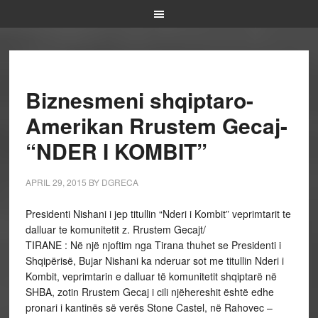
Biznesmeni shqiptaro-
Amerikan Rrustem Gecaj-
“NDER I KOMBIT”
APRIL 29, 2015
BY
DGRECA
Presidenti Nishani i jep titullin “Nderi i Kombit” veprimtarit te
dalluar te komunitetit z. Rrustem Gecajt/
TIRANE : Në një njoftim nga Tirana thuhet se Presidenti i
Shqipërisë, Bujar Nishani ka nderuar sot me titullin Nderi i
Kombit, veprimtarin e dalluar të komunitetit shqiptarë në
SHBA, zotin Rrustem Gecaj i cili njëhereshit është edhe
pronari i kantinës së verës Stone Castel, në Rahovec –