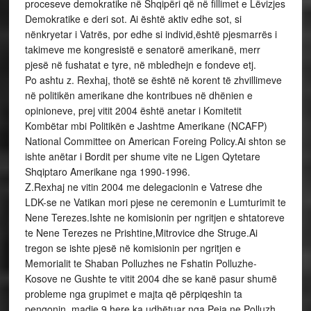
proceseve demokratike në Shqipëri që në fillimet e Lëvizjes
Demokratike e deri sot. Ai është aktiv edhe sot, si
nënkryetar i Vatrës, por edhe si individ,është pjesmarrës i
takimeve me kongresistë e senatorë amerikanë, merr
pjesë në fushatat e tyre, në mbledhejn e fondeve etj.
Po ashtu z. Rexhaj, thotë se është në korent të zhvillimeve
në politikën amerikane dhe kontribues në dhënien e
opinioneve, prej vitit 2004 është anetar i Komitetit
Kombëtar mbi Politikën e Jashtme Amerikane (NCAFP)
National Committee on American Foreing Policy.Ai shton se
ishte anëtar i Bordit per shume vite ne Ligen Qytetare
Shqiptaro Amerikane nga 1990-1996.
Z.Rexhaj ne vitin 2004 me delegacionin e Vatrese dhe
LDK-se ne Vatikan mori pjese ne ceremonin e Lumturimit te
Nene Terezes.Ishte ne komisionin per ngritjen e shtatoreve
te Nene Terezes ne Prishtine,Mitrovice dhe Struge.Ai
tregon se ishte pjesë në komisionin per ngritjen e
Memorialit te Shaban Polluzhes ne Fshatin Polluzhe-
Kosove ne Gushte te vitit 2004 dhe se kanë pasur shumë
probleme nga grupimet e majta që përpiqeshin ta
pengonin, madje 9 here ka udhëtuar nga Peja ne Polluzh