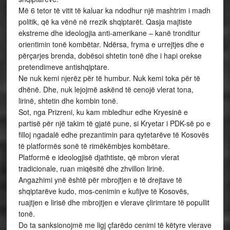
Më 6 tetor të vitit të kaluar ka ndodhur një mashtrim i madh
politik, që ka vënë në rrezik shqiptarët. Qasja majtiste
ekstreme dhe ideologjia anti-amerikane – kanë tronditur
orientimin tonë kombëtar. Ndërsa, fryma e urrejtjes dhe e
përçarjes brenda, dobësoi shtetin tonë dhe i hapi orekse
pretendimeve antishqiptare.
Ne nuk kemi njerëz për të humbur. Nuk kemi toka për të
dhënë. Dhe, nuk lejojmë askënd të cenojë vlerat tona,
lirinë, shtetin dhe kombin tonë.
Sot, nga Prizreni, ku kam mbledhur edhe Kryesinë e
partisë për një takim të gjatë pune, si Kryetar i PDK-së po e
filloj ngadalë edhe prezantimin para qytetarëve të Kosovës
të platformës sonë të rimëkëmbjes kombëtare.
Platformë e ideologjisë djathtiste, që mbron vlerat
tradicionale, ruan miqësitë dhe zhvillon lirinë.
Angazhimi ynë është për mbrojtjen e të drejtave të
shqiptarëve kudo, mos-cenimin e kufijve të Kosovës,
ruajtjen e lirisë dhe mbrojtjen e vlerave çlirimtare të popullit
tonë.
Do ta sanksionojmë me ligj çfarëdo cenimi të këtyre vlerave