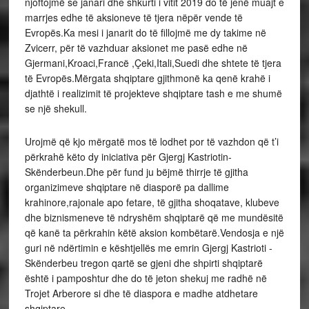
njoftojmë se janari dhe shkurti i vitit 2019 do të jenë muajt e
marrjes edhe të aksioneve të tjera nëpër vende të
Evropës.Ka mesi i janarit do të fillojmë me dy takime në
Zvicerr, për të vazhduar aksionet me pasë edhe në
Gjermani,Kroaci,Francë ,Çeki,Itali,Suedi dhe shtete të tjera
të Evropës.Mërgata shqiptare gjithmonë ka qenë krahë i
djathtë i realizimit të projekteve shqiptare tash e me shumë
se një shekull.
Urojmë që kjo mërgatë mos të lodhet por të vazhdon që t’i
përkrahë këto dy iniciativa për Gjergj Kastriotin-
Skënderbeun.Dhe për fund ju bëjmë thirrje të gjitha
organizimeve shqiptare në diasporë pa dallime
krahinore,rajonale apo fetare, të gjitha shoqatave, klubeve
dhe biznismeneve të ndryshëm shqiptarë që me mundësitë
që kanë ta përkrahin këtë aksion kombëtarë.Vendosja e një
guri në ndërtimin e kështjellës me emrin Gjergj Kastrioti -
Skënderbeu tregon qartë se gjeni dhe shpirti shqiptarë
është i pamposhtur dhe do të jeton shekuj me radhë në
Trojet Arberore si dhe të diaspora e madhe atdhetare
shqiptare.