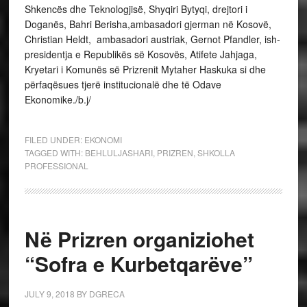
Shkencës dhe Teknologjisë, Shyqiri Bytyqi, drejtori i
Doganës, Bahri Berisha,ambasadori gjerman në Kosovë,
Christian Heldt, ambasadori austriak, Gernot Pfandler, ish-
presidentja e Republikës së Kosovës, Atifete Jahjaga,
Kryetari i Komunës së Prizrenit Mytaher Haskuka si dhe
përfaqësues tjerë institucionalë dhe të Odave
Ekonomike./b.j/
FILED UNDER:
EKONOMI
TAGGED WITH:
BEHLULJASHARI
,
PRIZREN
,
SHKOLLA
PROFESSIONAL
Në Prizren organiziohet
“Sofra e Kurbetqarëve”
JULY 9, 2018
BY
DGRECA