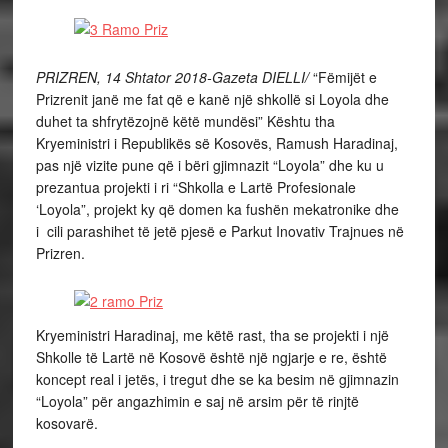
PRIZREN, 14 Shtator 2018-Gazeta DIELLI/
“Fëmijët e
Prizrenit janë me fat që e kanë një shkollë si Loyola dhe
duhet ta shfrytëzojnë këtë mundësi” Kështu tha
Kryeministri i Republikës së Kosovës, Ramush Haradinaj,
pas një vizite pune që i bëri gjimnazit “Loyola” dhe ku u
prezantua projekti i ri “Shkolla e Lartë Profesionale
‘Loyola”, projekt ky që domen ka fushën mekatronike dhe
i cili parashihet të jetë pjesë e Parkut Inovativ Trajnues në
Prizren.
Kryeministri Haradinaj, me këtë rast, tha se projekti i një
Shkolle të Lartë në Kosovë është një ngjarje e re, është
koncept real i jetës, i tregut dhe se ka besim në gjimnazin
“Loyola” për angazhimin e saj në arsim për të rinjtë
kosovarë.