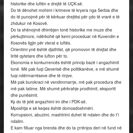
historike dhe luftën e drejtë të UÇK-së.
Do të dënohet mohimi i krimeve të kryera nga Serbia dhe
do të punojmë për të kërkuar drejtësi për çdo të vrarë e të
zhdukur në Kosovë.
Do ta shënojmë dhimbjen tonë historike me muze dhe
përkujtimore, ndërkohë që kemi proceduar në Kuvendin e
Kosovës ligjin për vlerat e luftës.
Orientimi ynë është djathtist, që promovon të drejtat dhe
liritë qytetare dhe lufton për to.
Ekonomia e konkurrencës është princip bazë i angazhimit
tonë. Më pak fuqi Qeverisë dhe politikanëve, e më shumë
fuqi ndërmarrëseve dhe të rinjve.
Më pak burokraci në vendimmarrje, më pak procedura dhe
më pak tatime. Më shumë përkrahje prodhimit, eksportit
dhe punësimit.
Ky do të jetë angazhimi im dhe i PDK-së.
Mposhtja e së keqes është domosdoshmëri.
Korrupsioni, abuzimi, mashtrimi duhet të ndalen dhe do t’i
ndalim.
E kam filluar nga brenda dhe do ta çrrënjos deri në fund në