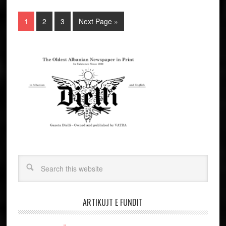
ARTIKUJT E FUNDIT
TRI POEZI PËR GJERGJ KASTRIOTIN-
SKËNDERBEUN
LETËR E ARKIVIT TE NAUM PRIFTIT NË
PERVJETORIN E PARE TE DRAGO SILIQIT