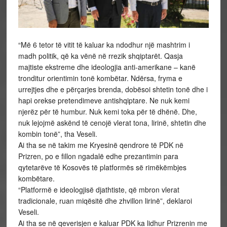
“Më 6 tetor të vitit të kaluar ka ndodhur një mashtrim i
madh politik, që ka vënë në rrezik shqiptarët. Qasja
majtiste ekstreme dhe ideologjia anti-amerikane – kanë
tronditur orientimin tonë kombëtar. Ndërsa, fryma e
urrejtjes dhe e përçarjes brenda, dobësoi shtetin tonë dhe i
hapi orekse pretendimeve antishqiptare. Ne nuk kemi
njerëz për të humbur. Nuk kemi toka për të dhënë. Dhe,
nuk lejojmë askënd të cenojë vlerat tona, lirinë, shtetin dhe
kombin tonë”, tha Veseli.
Ai tha se në takim me Kryesinë qendrore të PDK në
Prizren, po e fillon ngadalë edhe prezantimin para
qytetarëve të Kosovës të platformës së rimëkëmbjes
kombëtare.
“Platformë e ideologjisë djathtiste, që mbron vlerat
tradicionale, ruan miqësitë dhe zhvillon lirinë”, deklaroi
Veseli.
Ai tha se në qeverisjen e kaluar PDK ka lidhur Prizrenin me