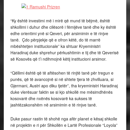
“Ky është investimi më i mirë që mund të bëjmë, është
shkollimi i duhur dhe cilësorë i fëmijëve tanë dhe ky është
edhe orientimi ynë si Qeveri, për arsimimin e të rinjve
tanë. Çdo përpjekje që e ofron këtë, do të marrë
mbështetjen institucionale” ka shtuar Kryeministri
Haradinaj duke shprehur përkushtimin e tij dhe të Qeverisë
së Kosovës që t’i ndihmojnë këtij institucioni arsimor.
“Qëllimi është që të aftësohen të rinjtë tanë për tregun e
punës, që të avancojnë si në shtete tjera të zhvilluara, si
Gjermani, Austri apo diku tjetër”, tha kryeministri Haradinaj
duke vlerësuar faktin se si kjo shkollë me mësimdhënës
kosovarë dhe nxënës kosovarë ka sukses të
jashtëzakonshëm në arsimimin e të rinjve tanë.
Duke pasur rastin të shohë nga afër planet e kësaj shkolle
në projektin e ri për Shkollën e Lartë Profesionale “Loyola”