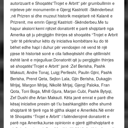
autorizuarit e Shoqatës”Trojet e Arbrit” për grumbullimin e
mjeteve për monumentin e Gjergj Kastriotit -Skënderbeut
,në Prizren si dhe muzeut historik mesjetarë në Kalanë e
Prizrenit, me emrin Gjergj Kastrioti -Skënderbeu.Me tu
hapur aksioni kemi njëzet donatorët e parë shqiptarë nga
Amerika që ju përgjigjën thirrjes së shoqatës “Trojet e Arbrit
“për të përkrahur këto dy iniciativa kombëtare ku do të
bëhet edhe hapi i duhur për vendosjen në vend të një
pjese të historisë sonë e cila fatkeqësisht dhe qëllimisht
është lanë e mjegulluar.Donatorët që ju pergjigjën thirrjes
së shoqatës”Trojet e Arbrit” janë :Zef Berisha, Pashk
Maksuti, Andre Tonaj, Luigj Perlleshi, Paulin Gjini, Pashk
Berisha, Prend Qeta, Sejlon Lala, Gjin Berisha, Dukagjin
Mrijaj, Margon Mrijaj, Nikollë Mrijaj, Gjergj Paloka, Fran
Qota, Toni Boga, Mhill Gjura, Marjan Cubi, Pashk Bytyqi,
Zef Dushi dhe Artan Maksuti. Këta janë emrat e parë dhe
kësaj iniciative presim që t’iu bashkangjitën edhe shumë
shqiptarë të tjerë nga të gjitha skajet e Amerikës.Në emër
të Shoqatës “Trojet e Arbrit” i falënderojmë donatorët e
parë nga Amerika,kurse opinionin e gjerë gjithshqiptarë e