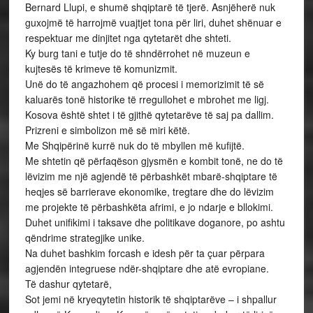
Bernard Llupi, e shumë shqiptarë të tjerë. Asnjëherë nuk
guxojmë të harrojmë vuajtjet tona për liri, duhet shënuar e
respektuar me dinjitet nga qytetarët dhe shteti.
Ky burg tani e tutje do të shndërrohet në muzeun e
kujtesës të krimeve të komunizmit.
Unë do të angazhohem që procesi i memorizimit të së
kaluarës tonë historike të rregullohet e mbrohet me ligj.
Kosova është shtet i të gjithë qytetarëve të saj pa dallim.
Prizreni e simbolizon më së miri këtë.
Me Shqipërinë kurrë nuk do të mbyllen më kufijtë.
Me shtetin që përfaqëson gjysmën e kombit tonë, ne do të
lëvizim me një agjendë të përbashkët mbarë-shqiptare të
heqjes së barrierave ekonomike, tregtare dhe do lëvizim
me projekte të përbashkëta afrimi, e jo ndarje e bllokimi.
Duhet unifikimi i taksave dhe politikave doganore, po ashtu
qëndrime strategjike unike.
Na duhet bashkim forcash e idesh për ta çuar përpara
agjendën integruese ndër-shqiptare dhe atë evropiane.
Të dashur qytetarë,
Sot jemi në kryeqytetin historik të shqiptarëve – i shpallur