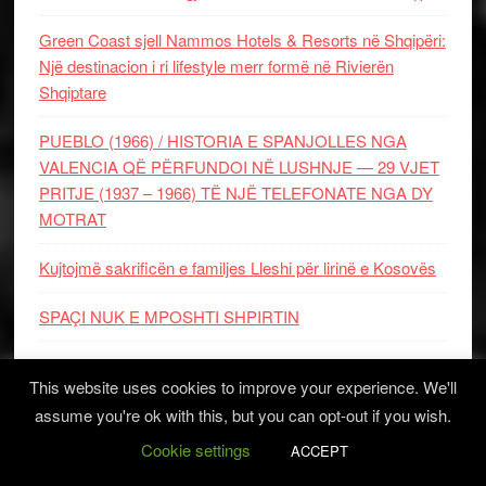
VALENCIA QË PËRFUNDOI NË LUSHNJE — 29 VJET
PRITJE (1937 – 1966) TË NJË TELEFONATE NGA DY
MOTRAT
Kujtojmë sakrificën e familjes Lleshi për lirinë e Kosovës
SPAÇI NUK E MPOSHTI SHPIRTIN
New York, qyteti që ndryshoi emrin… dhe ndryshoi botën
Kodi zakonor dhe isopolifonia dy nga monumentet e gjalla
madhështore të antikitetit shqiptar
Kryetari i Vatrës Dr. Elmi Berisha zhvilloi takim në
Akademinë e Shkencave dhe të Arteve të Kosovës
This website uses cookies to improve your experience. We'll
assume you're ok with this, but you can opt-out if you wish.
KATEGORITË
Cookie settings
ACCEPT
Kategoritë