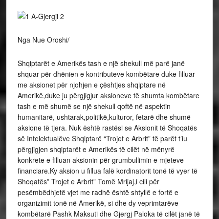
Nga Nue Oroshi/
Shqiptarët e Amerikës tash e një shekull më parë janë
shquar për dhënien e kontributeve kombëtare duke filluar
me aksionet për njohjen e çështjes shqiptare në
Amerikë,duke ju përgjigjur aksioneve të shumta kombëtare
tash e më shumë se një shekull qoftë në aspektin
humanitarë, ushtarak,politikë,kulturor, fetarë dhe shumë
aksione të tjera. Nuk është rastësi se Aksionit të Shoqatës
së Intelektualëve Shqiptarë “Trojet e Arbrit” të parët t’iu
përgjigjen shqiptarët e Amerikës të cilët në mënyrë
konkrete e filluan aksionin për grumbullimin e mjeteve
financiare.Ky aksion u fillua falë kordinatorit tonë të vyer të
Shoqatës” Trojet e Arbrit” Tomë Mrijaj,i cili për
pesëmbëdhjetë vjet me radhë është shtyllë e fortë e
organizimit tonë në Amerikë, si dhe dy veprimtarëve
kombëtarë Pashk Maksuti dhe Gjergj Paloka të cilët janë të