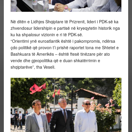
Në ditën e Lidhjes Shqiptare të Prizrenit, lideri i PDK-së ka
zhvendosur lidershipin e partisë në kryeqytetin historik nga
ku ka shpalosur vizionin e ri të PDK-së.
“Orientimi ynë euroatlantik është i pakompromis, ndërsa
çdo politikë që provon t’i prishë raportet tona me Shtetet e
Bashkuara të Amerikës – është ftesë tinëzare për ato
vende dhe gjeopolitika që e duan shkatërrimin e
shqiptarëve”, tha Veseli.