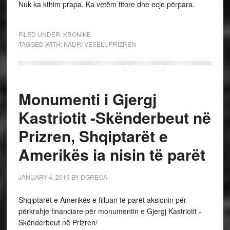
Nuk ka kthim prapa. Ka vetëm fitore dhe ecje përpara.
FILED UNDER:
KRONIKE
TAGGED WITH:
KADRI VESELI
,
PRIZREN
Monumenti i Gjergj
Kastriotit -Skënderbeut në
Prizren, Shqiptarët e
Amerikës ia nisin të parët
JANUARY 4, 2019
BY
DGRECA
Shqiptarët e Amerikës e filluan të parët aksionin për
përkrahje financiare për monumentin e Gjergj Kastriotit -
Skënderbeut në Prizren/