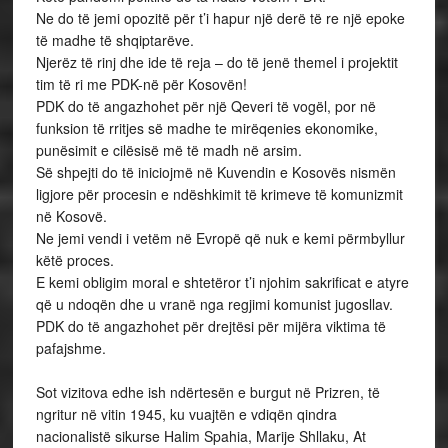
Ne do të jemi opozitë për t’i hapur një derë të re një epoke
të madhe të shqiptarëve.
Njerëz të rinj dhe ide të reja – do të jenë themel i projektit
tim të ri me PDK-në për Kosovën!
PDK do të angazhohet për një Qeveri të vogël, por në
funksion të rritjes së madhe te mirëqenies ekonomike,
punësimit e cilësisë më të madh në arsim.
Së shpejti do të iniciojmë në Kuvendin e Kosovës nismën
ligjore për procesin e ndëshkimit të krimeve të komunizmit
në Kosovë.
Ne jemi vendi i vetëm në Evropë që nuk e kemi përmbyllur
këtë proces.
E kemi obligim moral e shtetëror t’i njohim sakrificat e atyre
që u ndoqën dhe u vranë nga regjimi komunist jugosllav.
PDK do të angazhohet për drejtësi për mijëra viktima të
pafajshme.
Sot vizitova edhe ish ndërtesën e burgut në Prizren, të
ngritur në vitin 1945, ku vuajtën e vdiqën qindra
nacionalistë sikurse Halim Spahia, Marije Shllaku, At