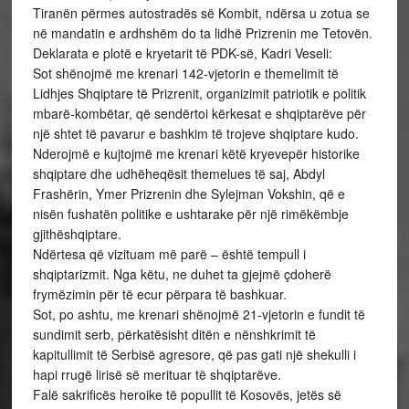
Tiranën përmes autostradës së Kombit, ndërsa u zotua se
në mandatin e ardhshëm do ta lidhë Prizrenin me Tetovën.
Deklarata e plotë e kryetarit të PDK-së, Kadri Veseli:
Sot shënojmë me krenari 142-vjetorin e themelimit të
Lidhjes Shqiptare të Prizrenit, organizimit patriotik e politik
mbarë-kombëtar, që sendërtoi kërkesat e shqiptarëve për
një shtet të pavarur e bashkim të trojeve shqiptare kudo.
Nderojmë e kujtojmë me krenari këtë kryevepër historike
shqiptare dhe udhëheqësit themelues të saj, Abdyl
Frashërin, Ymer Prizrenin dhe Sylejman Vokshin, që e
nisën fushatën politike e ushtarake për një rimëkëmbje
gjithëshqiptare.
Ndërtesa që vizituam më parë – është tempull i
shqiptarizmit. Nga këtu, ne duhet ta gjejmë çdoherë
frymëzimin për të ecur përpara të bashkuar.
Sot, po ashtu, me krenari shënojmë 21-vjetorin e fundit të
sundimit serb, përkatësisht ditën e nënshkrimit të
kapitullimit të Serbisë agresore, që pas gati një shekulli i
hapi rrugë lirisë së merituar të shqiptarëve.
Falë sakrificës heroike të popullit të Kosovës, jetës së