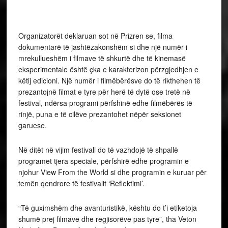
këtij edicioni. Një numër i filmëbërësve do të rikthehen të
prezantojnë filmat e tyre për herë të dytë ose tretë në
festival, ndërsa programi përfshinë edhe filmëbërës të
rinjë, puna e të cilëve prezantohet nëpër seksionet
garuese.
Në ditët në vijim festivali do të vazhdojë të shpallë
programet tjera speciale, përfshirë edhe programin e
njohur View From the World si dhe programin e kuruar për
temën qendrore të festivalit ‘Reflektimi’.
“Të guximshëm dhe avanturistikë, kështu do t’i etiketoja
shumë prej filmave dhe regjisorëve pas tyre”, tha Veton
Nurkollari, Drejtor Artistik i festivalit.
“DokuFest vazhdon të sjellë më të mirën nga fusha e filmit
në Prizren dhe Kosovë dhe ne jemi të kënaqur që edhe
njëherë jemi në gjendje të prezantojmë veprat e cilësisë
më të lartë nga filmëbërërit e ri dhe mjeshtërat e
kinemasë”, shtoi ai.