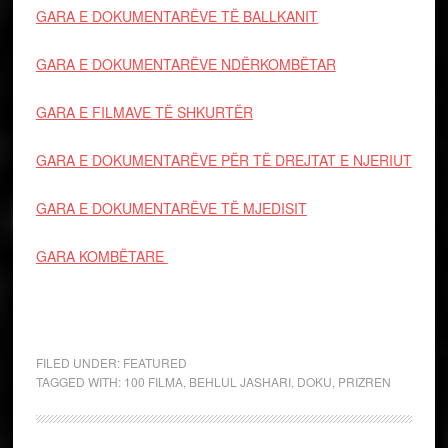
GARA E DOKUMENTARËVE PËR TË DREJTAT E NJERIUT
GARA E DOKUMENTARËVE TË MJEDISIT
GARA KOMBËTARE
FILED UNDER:
FEATURED
TAGGED WITH:
100 FILMA
,
BEHLUL JASHARI
,
DOKU
,
PRIZREN
1
2
3
Next Page »