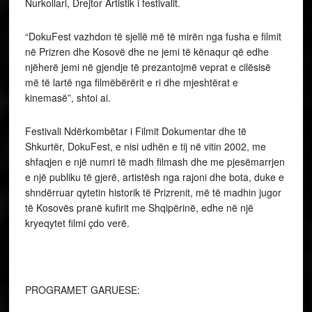
Festivali Ndërkombëtar i Filmit Dokumentar dhe të
Shkurtër, DokuFest, e nisi udhën e tij në vitin 2002, me
shfaqjen e një numri të madh filmash dhe me pjesëmarrjen
e një publiku të gjerë, artistësh nga rajoni dhe bota, duke e
shndërruar qytetin historik të Prizrenit, më të madhin jugor
të Kosovës pranë kufirit me Shqipërinë, edhe në një
kryeqytet filmi çdo verë.
PROGRAMET GARUESE:
GARA E DOKUMENTARËVE TË BALLKANIT
GARA E DOKUMENTARËVE NDËRKOMBËTAR
GARA E FILMAVE TË SHKURTËR