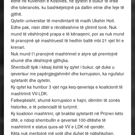
edhe në Kuvendin e Kosovës, në qytetin e bukur të lirisë
dhe tolerancës, ku bashkëjetojnë pa dallim etnie dhe feje të
gjithë.
Qytetin universitar të mendimtarit të madh Ukshin Hoti.
Edhe pak, nisin ditët e rëndësishme të çlirimit tonë. Nuk
mund të vështrojmë prapa e të kënaqemi, por as nuk mund
të pranojmë që mashtruesit të hedhin baltë mbi 21 vjet liri e
krenari.
Nuk mund t’i pranojmë mashtrimet e atyre që premtojnë
shumë dhe dështojnë gjithçka.
Shembulli tipik i kësaj është ky qytet i bukur, që duke u
qeverisur me papërgjegjshmëri dhe korrupsion, ka ngufatur
qytetarët dhe qytetin.
Ky qytet ka humbur 3 vjet nga keq-qeverisja e koalicionit të
mashtrimit VV-LDK.
Fatkeqësisht, shumë korrupsion e hajni, dëmtim të zonës
historike, e të potencialit të turizmit.
Ky koalicion mashtrimi, që braktisi qytetarët në Prizren këto
ditë, e ndoqi shembullin e qeverisë 100-ditëshe të
mashtrimit e status quos-së VV e LDK në qendër.
Këta nuk meritojnë më votë dhe duhet të ndëshkohen.