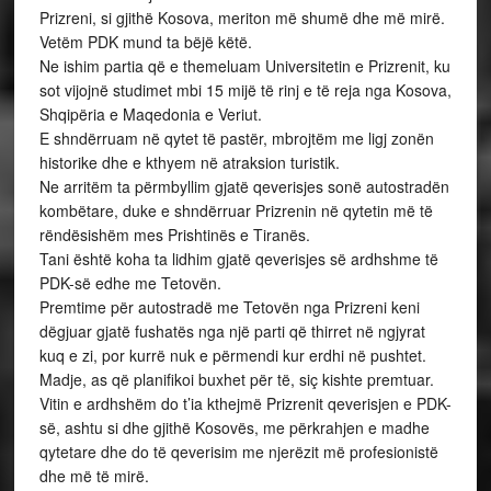
Prizreni, si gjithë Kosova, meriton më shumë dhe më mirë.
Vetëm PDK mund ta bëjë këtë.
Ne ishim partia që e themeluam Universitetin e Prizrenit, ku
sot vijojnë studimet mbi 15 mijë të rinj e të reja nga Kosova,
Shqipëria e Maqedonia e Veriut.
E shndërruam në qytet të pastër, mbrojtëm me ligj zonën
historike dhe e kthyem në atraksion turistik.
Ne arritëm ta përmbyllim gjatë qeverisjes sonë autostradën
kombëtare, duke e shndërruar Prizrenin në qytetin më të
rëndësishëm mes Prishtinës e Tiranës.
Tani është koha ta lidhim gjatë qeverisjes së ardhshme të
PDK-së edhe me Tetovën.
Premtime për autostradë me Tetovën nga Prizreni keni
dëgjuar gjatë fushatës nga një parti që thirret në ngjyrat
kuq e zi, por kurrë nuk e përmendi kur erdhi në pushtet.
Madje, as që planifikoi buxhet për të, siç kishte premtuar.
Vitin e ardhshëm do t’ia kthejmë Prizrenit qeverisjen e PDK-
së, ashtu si dhe gjithë Kosovës, me përkrahjen e madhe
qytetare dhe do të qeverisim me njerëzit më profesionistë
dhe më të mirë.