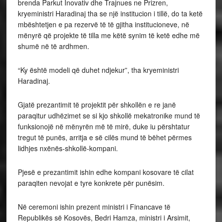
brenda Parkut Inovativ dhe Trajnues ne Prizren,
kryeministri Haradinaj tha se një institucion i tillë, do ta ketë
mbështetjen e pa rezervë të të gjitha institucioneve, në
mënyrë që projekte të tilla me këtë synim të ketë edhe më
shumë në të ardhmen.
“Ky është modeli që duhet ndjekur”, tha kryeministri
Haradinaj.
Gjatë prezantimit të projektit për shkollën e re janë
paraqitur udhëzimet se si kjo shkollë mekatronike mund të
funksionojë në mënyrën më të mirë, duke iu përshtatur
tregut të punës, arritja e së cilës mund të bëhet përmes
lidhjes nxënës-shkollë-kompani.
Pjesë e prezantimit ishin edhe kompani kosovare të cilat
paraqiten nevojat e tyre konkrete për punësim.
Në ceremoni ishin prezent ministri i Financave të
Republikës së Kosovës, Bedri Hamza, ministri i Arsimit,