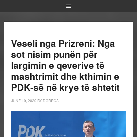
Veseli nga Prizreni: Nga
sot nisim punën për
largimin e qeverive të
mashtrimit dhe kthimin e
PDK-së në krye të shtetit
JUNE 10, 2020
BY
DGRECA