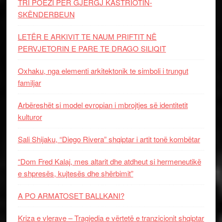
Oxhaku, nga elementi arkitektonik te simboli i trungut
familjar
Arbëreshët si model evropian i mbrojtjes së identitetit
kulturor
Sali Shijaku, “Diego Rivera” shqiptar i artit tonë kombëtar
“Dom Fred Kalaj, mes altarit dhe atdheut si hermeneutikë
e shpresës, kujtesës dhe shërbimit”
A PO ARMATOSET BALLKANI?
Kriza e vlerave – Tragjedia e vërtetë e tranzicionit shqiptar
Green Coast sjell Nammos Hotels & Resorts në Shqipëri:
Një destinacion i ri lifestyle merr formë në Rivierën
Shqiptare
PUEBLO (1966) / HISTORIA E SPANJOLLES NGA