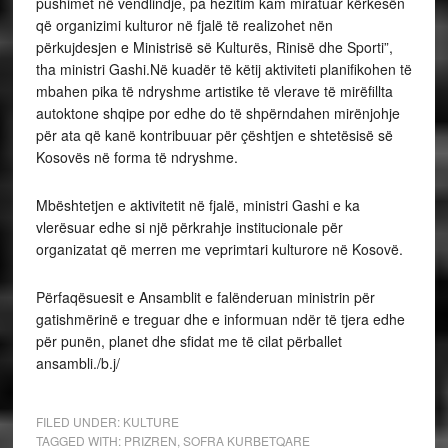
pushimet në vendlindje, pa hezitim kam miratuar kërkesën
që organizimi kulturor në fjalë të realizohet nën
përkujdesjen e Ministrisë së Kulturës, Rinisë dhe Sporti”,
tha ministri Gashi.Në kuadër të këtij aktiviteti planifikohen të
mbahen pika të ndryshme artistike të vlerave të mirëfillta
autoktone shqipe por edhe do të shpërndahen mirënjohje
për ata që kanë kontribuuar për çështjen e shtetësisë së
Kosovës në forma të ndryshme.
Mbështetjen e aktivitetit në fjalë, ministri Gashi e ka
vlerësuar edhe si një përkrahje institucionale për
organizatat që merren me veprimtari kulturore në Kosovë.
Përfaqësuesit e Ansamblit e falënderuan ministrin për
gatishmërinë e treguar dhe e informuan ndër të tjera edhe
për punën, planet dhe sfidat me të cilat përballet
ansambli./b.j/
FILED UNDER:
KULTURE
TAGGED WITH:
PRIZREN
,
SOFRA KURBETQARE