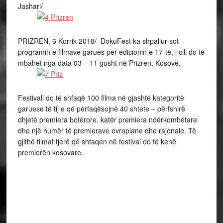
Jashari/
PRIZREN, 6 Korrik 2018/ DokuFest ka shpallur sot
programin e filmave garues për edicionin e 17-të, i cili do të
mbahet nga data 03 – 11 gusht në Prizren, Kosovë.
Festivali do të shfaqë 100 filma në gjashtë kategoritë
garuese të tij e që përfaqësojnë 40 shtete – përfshirë
dhjetë premiera botërore, katër premiera ndërkombëtare
dhe një numër të premierave evropiane dhe rajonale. Të
gjithë filmat tjerë që shfaqen në festival do të kenë
premierën kosovare.
Organizatorët deklaruan sot në Prizren se, filma
dokumentarë të jashtëzakonshëm si dhe një numër i
mrekullueshëm i filmave të shkurtë dhe të kinemasë
eksperimentale është çka e karakterizon përzgjedhjen e