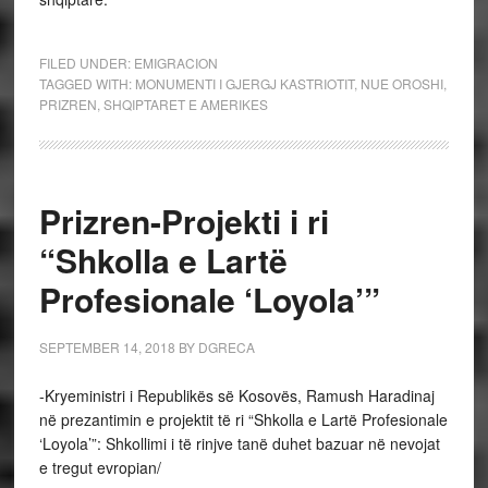
FILED UNDER:
EMIGRACION
TAGGED WITH:
MONUMENTI I GJERGJ KASTRIOTIT
,
NUE OROSHI
,
PRIZREN
,
SHQIPTARET E AMERIKES
Prizren-Projekti i ri
“Shkolla e Lartë
Profesionale ‘Loyola’”
SEPTEMBER 14, 2018
BY
DGRECA
-Kryeministri i Republikës së Kosovës, Ramush Haradinaj
në prezantimin e projektit të ri “Shkolla e Lartë Profesionale
‘Loyola’”: Shkollimi i të rinjve tanë duhet bazuar në nevojat
e tregut evropian/