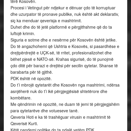
tërë Kosovën.
Procesi i Vetingut për ndjekur e dënuar çdo të korruptuar
dhe uzurpator të pronave publike, nuk është akt deklarativ,
siç ka menduar qeverisja e mashtrimit.
Duhet dhe do të jetë platformë e përgjithshme që do ta
luftojë krimin.
Siguria e sotme dhe e nesërme për Kosovën është jetike.
Do të angazhohemi që Ushtria e Kosovës, si pasardhëse e
drejtpërdrejtë e UÇK-së, të rritet, profesionalizohet dhe
bëhet pjesë e NATO-së. Krahas sigurisë, do të punojmë
çdo ditë për barazi e drejtësi për secilin qytetar. Shanse të
barabarta për të gjithë.
PDK është në opozitë.
Do t’i mbrojë qytetarët dhe Kosovën nga mashtrimi, ndërsa
asnjëherë nuk do t’i ikë përgjegjësisë shtetërore dhe
kombëtare.
Me qëndrimin në opozitë, ne duam të jemi të përgjegjshëm
para qytetarëve dhe votueseve tanë.
Qeveria Hoti e ka të trashëguar virusin e mashtrimit të
Qeverisë Kurti.
Këtë pandemi politike do ta ndalë vetëm PDK.