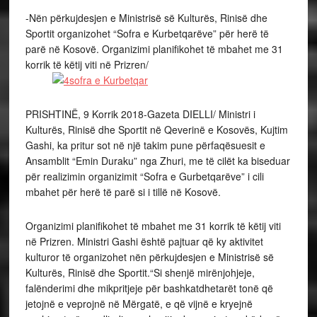
-Nën përkujdesjen e Ministrisë së Kulturës, Rinisë dhe
Sportit organizohet “Sofra e Kurbetqarëve” për herë të
parë në Kosovë. Organizimi planifikohet të mbahet me 31
korrik të këtij viti në Prizren/
PRISHTINË, 9 Korrik 2018-Gazeta DIELLI/ Ministri i
Kulturës, Rinisë dhe Sportit në Qeverinë e Kosovës, Kujtim
Gashi, ka pritur sot në një takim pune përfaqësuesit e
Ansamblit “Emin Duraku” nga Zhuri, me të cilët ka biseduar
për realizimin organizimit “Sofra e Gurbetqarëve” i cili
mbahet për herë të parë si i tillë në Kosovë.
Organizimi planifikohet të mbahet me 31 korrik të këtij viti
në Prizren. Ministri Gashi është pajtuar që ky aktivitet
kulturor të organizohet nën përkujdesjen e Ministrisë së
Kulturës, Rinisë dhe Sportit.“Si shenjë mirënjohjeje,
falënderimi dhe mikpritjeje për bashkatdhetarët tonë që
jetojnë e veprojnë në Mërgatë, e që vijnë e kryejnë