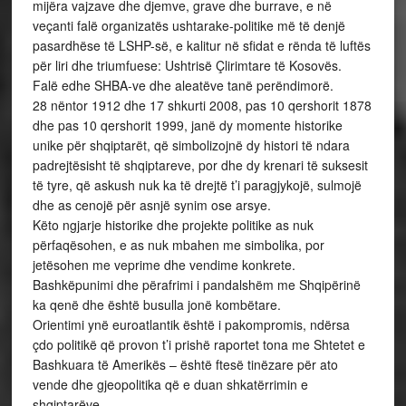
mijëra vajzave dhe djemve, grave dhe burrave, e në
veçanti falë organizatës ushtarake-politike më të denjë
pasardhëse të LSHP-së, e kalitur në sfidat e rënda të luftës
për liri dhe triumfuese: Ushtrisë Çlirimtare të Kosovës.
Falë edhe SHBA-ve dhe aleatëve tanë perëndimorë.
28 nëntor 1912 dhe 17 shkurti 2008, pas 10 qershorit 1878
dhe pas 10 qershorit 1999, janë dy momente historike
unike për shqiptarët, që simbolizojnë dy histori të ndara
padrejtësisht të shqiptareve, por dhe dy krenari të suksesit
të tyre, që askush nuk ka të drejtë t’i paragjykojë, sulmojë
dhe as cenojë për asnjë synim ose arsye.
Këto ngjarje historike dhe projekte politike as nuk
përfaqësohen, e as nuk mbahen me simbolika, por
jetësohen me veprime dhe vendime konkrete.
Bashkëpunimi dhe përafrimi i pandalshëm me Shqipërinë
ka qenë dhe është busulla jonë kombëtare.
Orientimi ynë euroatlantik është i pakompromis, ndërsa
çdo politikë që provon t’i prishë raportet tona me Shtetet e
Bashkuara të Amerikës – është ftesë tinëzare për ato
vende dhe gjeopolitika që e duan shkatërrimin e
shqiptarëve.