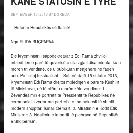
KANË STATUSIN E TYRE
SEPTEMBER 16, 2013
BY
DGRECA
– Referim Republikës së Italisë/
Nga ELIDA BUÇPAPAJ/
Dje kryeministri i sapodekretuar z.Edi Rama zhvilloi
mbledhjen e parë të qeverisë e cila zgjati disa minuta, ku u
morën tri vendime, që u publikuan menjëherë në faqen
ueb. Po i citoj tekstualisht : “Sot, në datë 15 shtator 2013,
Kryeministri Edi Rama drejtoi mbledhjen e parë të Këshillit
të Ministrave, në të cilën u morën këto vendime: 1.
Zëvendësimin e portretit të Presidentit të Republikës në
ceremonialin zyrtar me portretin e themeluesit të shtetit
modern shqiptar, Ismail Qemalit; 2. Miratimin e Kodit Etik
Ministror; 3. Ndalimin e importit të plehrave në Republikën
e Shqipërisë”.