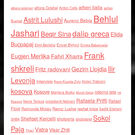
arben llalla
alfons Grishaj
Anton Cefa
asllan
albano kolonjari
Behlul
Astrit Lulushi
Aurenc Bebja
Bushati
Jashari
dalip greca
Beqir Sina
Elida
Buçpapaj
Enver Bytyci
Elmi Berisha
Ermira Babamusta
Frank
Eugjen Merlika
Fahri Xharra
shkreli
Ilir
Gezim Llojdia
Fritz radovani
Levonja
Interviste
Kolec Traboini
Keze Kozeta Zylo
kosova
Kosove
nderroi jete
Marjana Bulku
ne
Murat Gecaj
Rafaela Prifti
Rafael
Nene Tereza
Kosove
presidenti Nishani
Floqi
Raimonda Moisiu
Ramiz Lushaj
reshat kripa
Sadik Elshani
Sokol
Shefqet Kercelli
shqiperia
shqiptaret
SHBA
Paja
Vatra
Visar Zhiti
Thaci