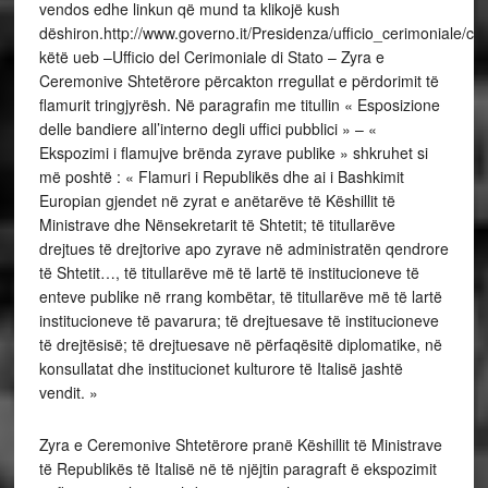
vendos edhe linkun që mund ta klikojë kush
dëshiron.http://www.governo.it/Presidenza/ufficio_cerimoniale/c
këtë ueb –Ufficio del Cerimoniale di Stato – Zyra e
Ceremonive Shtetërore përcakton rregullat e përdorimit të
flamurit tringjyrësh. Në paragrafin me titullin « Esposizione
delle bandiere all’interno degli uffici pubblici » – «
Ekspozimi i flamujve brënda zyrave publike » shkruhet si
më poshtë : « Flamuri i Republikës dhe ai i Bashkimit
Europian gjendet në zyrat e anëtarëve të Këshillit të
Ministrave dhe Nënsekretarit të Shtetit; të titullarëve
drejtues të drejtorive apo zyrave në administratën qendrore
të Shtetit…, të titullarëve më të lartë të institucioneve të
enteve publike në rrang kombëtar, të titullarëve më të lartë
institucioneve të pavarura; të drejtuesave të institucioneve
të drejtësisë; të drejtuesave në përfaqësitë diplomatike, në
konsullatat dhe institucionet kulturore të Italisë jashtë
vendit. »
Zyra e Ceremonive Shtetërore pranë Këshillit të Ministrave
të Republikës të Italisë në të njëjtin paragraft ë ekspozimit