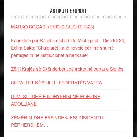
ARTIKUJT E FUNDIT
MARKO BOÇARI (1790–9 GUSHT 1823)
Kandidate për Senatin e shtetit të Michiganit – Distrikti 24,
Edlira Sako: “Shqiptarët kanë nevojë për më shumë
përfaqësim në institucionet amerikane”
Zëri i Krujës së Skënderbeut që troket në portat e Sienës
SHPALLET KËSHILLI I FEDERATËS VATRA
LUMI SI UDHË E NDRYSHIM NË POEZINË
AGOLLIANE
ZËMËRIM DHE PAS VDEKJES! DISIDENTI I
PËRHERSHËM…