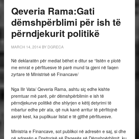
Qeveria Rama:Gati
dëmshpërblimi për ish të
përndjekurit politikë
MARCH 14, 2014
BY
DGRECA
Në deklaratën për mediat bëhet e ditur se “listën e plotë
me emrat e përfituesve të parë mund ta gjeni në faqen
zyrtare të Ministrisë së Financave/
Nga Ilir Vata/ Qeveria Rama, ashtu siç edhe kishte
premtuar më parë, për dëmshpërblimin e ish të
përndjekurve politikë dhe shlyrjen e këtij detyrimi të
mbartur edhe për ata, që nuk kanë arritur të përfitojnë
asnjë kest, ka puplikuar listat e të gjithë përfituesve.
Ministria e Financave, sot publikoi në adresën e saj, si dhe
në adresën e Drejtorisë së Pagesës së Dëmshpërblimit, ku