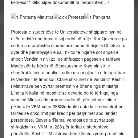
kerkesat? Kliko siper dokumentit te meposhtem…/
Protesta e studentëve të Universiteteve shqiptare hyri në
ditën e dytë dhe forca e saj erdhi në rritje. Kur Qeveria e pa
se forca e protestës studentore mund të risjellë Dhjetorin e
dytë dhe përmbysjen e saj, nxitoi të nxjerrë sot shpejt e
shpejt Vendimin nr.723, që shfuqizon pagesën e tarifave.
Madje për ta bërë më të besueshme Kryeministri e
shoqëroi lajmin e anulimit edhe me origjinalin e fotografuar
të Vendimit të firmosur. Cfarë shkruhet në Vendim:” Këshilli
i Ministrave bën zyrtar premtimin e dhënë nga ministrja
Lindita Nikolla në mesditë se qeveria do të tërhiqej nga
vendimi.Ministrja informon studentët për shfuqizimin e
pikës 4 të VKM-së nr.288Studentët nuk do t’i nënshtrohen
tarifës së shkollimit për kredit për detyrimet apo lëndët
përsëritëse. Qeveria ‘Rama’ vendosi që të zyrtarizojë
shfuqizimin e VKM nr. 228 për tarifat e studentëve
përsëritës.Këshilli i Ministrave bën kështu zyrtar premtimin