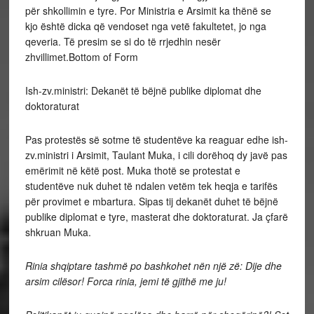
për shkollimin e tyre. Por Ministria e Arsimit ka thënë se
kjo është dicka që vendoset nga vetë fakultetet, jo nga
qeveria. Të presim se si do të rrjedhin nesër
zhvillimet.Bottom of Form
Ish-zv.ministri: Dekanët të bëjnë publike diplomat dhe
doktoraturat
Pas protestës së sotme të studentëve ka reaguar edhe ish-
zv.ministri i Arsimit, Taulant Muka, i cili dorëhoq dy javë pas
emërimit në këtë post. Muka thotë se protestat e
studentëve nuk duhet të ndalen vetëm tek heqja e tarifës
për provimet e mbartura. Sipas tij dekanët duhet të bëjnë
publike diplomat e tyre, masterat dhe doktoraturat. Ja çfarë
shkruan Muka.
Rinia shqiptare tashmë po bashkohet nën një zë: Dije dhe
arsim cilësor! Forca rinia, jemi të gjithë me ju!