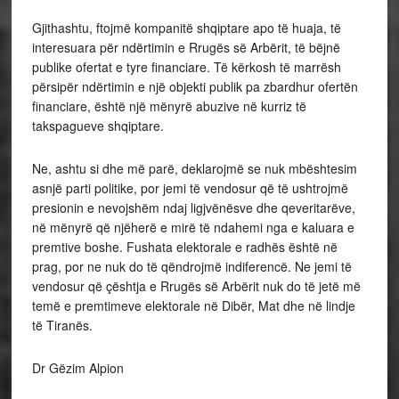
Gjithashtu, ftojmë kompanitë shqiptare apo të huaja, të
interesuara për ndërtimin e Rrugës së Arbërit, të bëjnë
publike ofertat e tyre financiare. Të kërkosh të marrësh
përsipër ndërtimin e një objekti publik pa zbardhur ofertën
financiare, është një mënyrë abuzive në kurriz të
takspagueve shqiptare.
Ne, ashtu si dhe më parë, deklarojmë se nuk mbështesim
asnjë parti politike, por jemi të vendosur që të ushtrojmë
presionin e nevojshëm ndaj ligjvënësve dhe qeveritarëve,
në mënyrë që njëherë e mirë të ndahemi nga e kaluara e
premtive boshe. Fushata elektorale e radhës është në
prag, por ne nuk do të qëndrojmë indiferencë. Ne jemi të
vendosur që çështja e Rrugës së Arbërit nuk do të jetë më
temë e premtimeve elektorale në Dibër, Mat dhe në lindje
të Tiranës.
Dr Gëzim Alpion