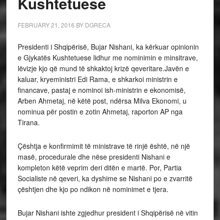
Kushtetuese
FEBRUARY 21, 2016
BY
DGRECA
Presidenti i Shqipërisë, Bujar Nishani, ka kërkuar opinionin
e Gjykatës Kushtetuese lidhur me nominimin e minsitrave,
lëvizje kjo që mund të shkaktoj krizë qeveritare.Javën e
kaluar, kryeministri Edi Rama, e shkarkoi ministrin e
financave, pastaj e nominoi ish-ministrin e ekonomisë,
Arben Ahmetaj, në këtë post, ndërsa Milva Ekonomi, u
nominua për postin e zotin Ahmetaj, raporton AP nga
Tirana.
Çështja e konfirmimit të ministrave të rinjë është, në një
masë, procedurale dhe nëse presidenti Nishani e
kompleton këtë veprim deri ditën e martë. Por, Partia
Socialiste në qeveri, ka dyshime se Nishani po e zvarritë
çështjen dhe kjo po ndikon në nominimet e tjera.
Bujar Nishani ishte zgjedhur president i Shqipërisë në vitin