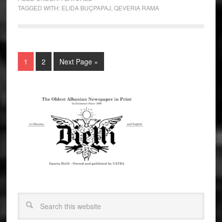
TAGGED WITH:
ELIDA BUÇPAPAJ
,
QEVERIA RAMA
1
2
Next Page »