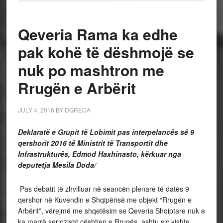
Qeveria Rama ka edhe
pak kohë të dëshmojë se
nuk po mashtron me
Rrugën e Arbërit
JULY 4, 2016
BY
DGRECA
Deklaratë e Grupit të Lobimit pas interpelancës së 9
qershorit 2016 të Ministrit të Transportit dhe
Infrastrukturës, Edmod Haxhinasto,
kërkuar nga
deputetja Mesila Doda/
Pas debatit të zhvilluar në seancën plenare të datës 9
qershor në Kuvendin e Shqipërisë me objekt “Rrugën e
Arbërit”, vërejmë me shqetësim se Qeveria Shqiptare nuk e
ka marrë seriozisht çështjen e Rrugës, ashtu siç kishte