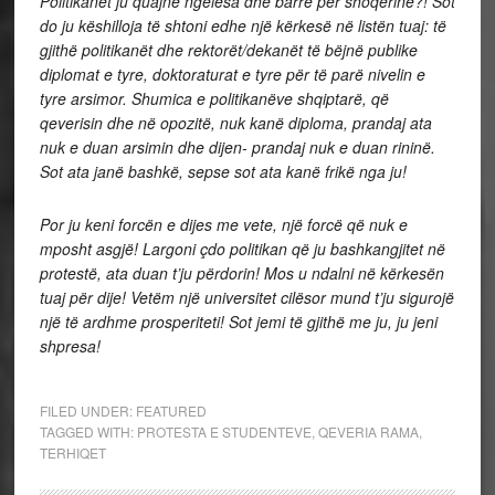
Politikanët ju quajnë ngelësa dhe barrë për shoqërinë?! Sot
do ju këshilloja të shtoni edhe një kërkesë në listën tuaj: të
gjithë politikanët dhe rektorët/dekanët të bëjnë publike
diplomat e tyre, doktoraturat e tyre për të parë nivelin e
tyre arsimor. Shumica e politikanëve shqiptarë, që
qeverisin dhe në opozitë, nuk kanë diploma, prandaj ata
nuk e duan arsimin dhe dijen- prandaj nuk e duan rininë.
Sot ata janë bashkë, sepse sot ata kanë frikë nga ju!
Por ju keni forcën e dijes me vete, një forcë që nuk e
mposht asgjë! Largoni çdo politikan që ju bashkangjitet në
protestë, ata duan t’ju përdorin! Mos u ndalni në kërkesën
tuaj për dije! Vetëm një universitet cilësor mund t’ju sigurojë
një të ardhme prosperiteti! Sot jemi të gjithë me ju, ju jeni
shpresa!
FILED UNDER:
FEATURED
TAGGED WITH:
PROTESTA E STUDENTEVE
,
QEVERIA RAMA
,
TERHIQET