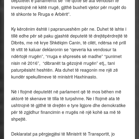
deputetët e parlamentit se “në qoftë se ata vendosin të
investojnë në këtë rrugë, gjithë buxheti vjetor për rrugët do
të shkonte te Rruga e Arbërit”.
Ky kërcënim është i papranueshëm për ne. Duhet të ishte i
tillë edhe për së paku gjashtë deputetë të drejtëpërdrejtë të
Dibrës, me në krye Shkëlqim Canin, të cilët, ndërsa në prill
të vitit të kaluar deklaronin se “qeveria ka vendosur ta
ndërtojë rrugën”, “rruga e shpresës së madhe” “punimet
nisin në 2016”, “dibranët ta gëzojnë rrugën” etj,, tani
paturpësisht heshtën. Ata duhet të reagonin me një zë
kundër spekullimeve të ministrit Haxhinasto.
Në i ftojmë deputetët në parlament që të mos bëhen më
aktorë të skenave të tilla të turpshme. Ne i ftojmë ata të
ushtrojnë të gjithë të drejtën e tyre ligjore dhe demokratike
për të zgjidhur financimin e rrugës në një kohë sa më të
shpejtë.
Deklaratat pa përgjegjësi të Ministrit të Transportit, jo