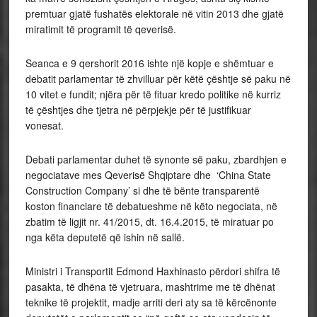
premtuar gjatë fushatës elektorale në vitin 2013 dhe gjatë
miratimit të programit të qeverisë.
Seanca e 9 qershorit 2016 ishte një kopje e shëmtuar e
debatit parlamentar të zhvilluar për këtë çështje së paku në
10 vitet e fundit; njëra për të fituar kredo politike në kurriz
të çështjes dhe tjetra në përpjekje për të justifikuar
vonesat.
Debati parlamentar duhet të synonte së paku, zbardhjen e
negociatave mes Qeverisë Shqiptare dhe ‘China State
Construction Company’ si dhe të bënte transparentë
koston financiare të debatueshme në këto negociata, në
zbatim të ligjit nr. 41/2015, dt. 16.4.2015, të miratuar po
nga këta deputetë që ishin në sallë.
Ministri i Transportit Edmond Haxhinasto përdori shifra të
pasakta, të dhëna të vjetruara, mashtrime me të dhënat
teknike të projektit, madje arriti deri aty sa të kërcënonte