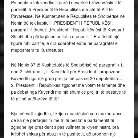
Po ndalem tek vendimi i parë i qeverisë i zëvendësimit të
portretit të Presidentit të Republikës me atë të Atit të
Pavarësisë. Në Kushtetutën e Republikës të Shqipërisë në
Nenin 86 tek kapitulli „PRESIDENTI I REPUBLIKËS“,
paragrafi 1 thuhet: „Presidenti i Republikës është Kryetar i
Shtetit dhe përfaqëson unitetin e popullit.“ Pra është një
figurë mbi partitë, e cila sqarohet edhe në paragrafët e
mëposhtëm të Kushtetutës.
Në Nenin 87 të Kushtetutës të Shqipërisë në paragrafin 1.
dhe 2. shkruhet: „1. Kandidati për President i propozohet
Kuvendit nga një grup prej jo më pak se 20 deputetësh…
2. Presidenti i Republikës zgjidhet me votim të fshehtë dhe
pa debat nga Kuvendi me një shumicë prej tri të pestave të
të gjithë anëtarëve të tij.“
Kjo mënyrë zgjedhje, i krijon mundësinë çdo maxhorance
që ka një përfaqësim me tri të pestat e parlamentit të
zgjedhë një president sipas vullnetit të kryeministrit, pra
krijohet shkas për abuzim të pushtetit, që prodhon një