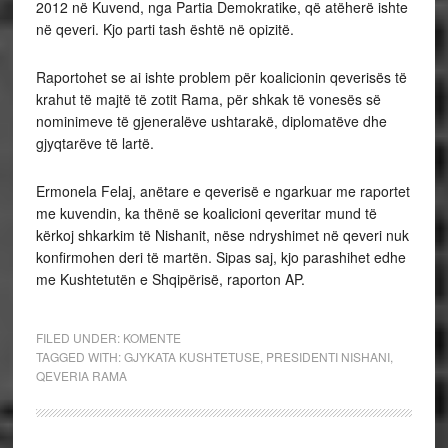
2012 në Kuvend, nga Partia Demokratike, që atëherë ishte
në qeveri. Kjo parti tash është në opizitë.
Raportohet se ai ishte problem për koalicionin qeverisës të
krahut të majtë të zotit Rama, për shkak të vonesës së
nominimeve të gjeneralëve ushtarakë, diplomatëve dhe
gjyqtarëve të lartë.
Ermonela Felaj, anëtare e qeverisë e ngarkuar me raportet
me kuvendin, ka thënë se koalicioni qeveritar mund të
kërkoj shkarkim të Nishanit, nëse ndryshimet në qeveri nuk
konfirmohen deri të martën. Sipas saj, kjo parashihet edhe
me Kushtetutën e Shqipërisë, raporton AP.
FILED UNDER:
KOMENTE
TAGGED WITH:
GJYKATA KUSHTETUSE
,
PRESIDENTI NISHANI
,
QEVERIA RAMA