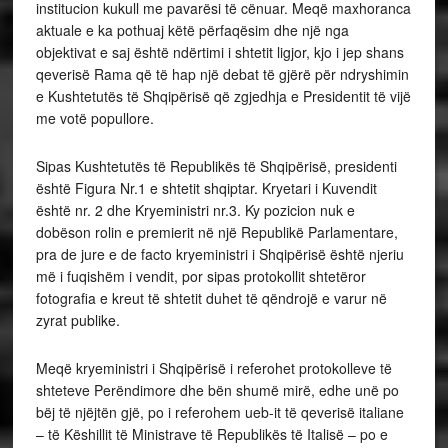
institucion kukull me pavarësi të cënuar. Meqë maxhoranca
aktuale e ka pothuaj këtë përfaqësim dhe një nga
objektivat e saj është ndërtimi i shtetit ligjor, kjo i jep shans
qeverisë Rama që të hap një debat të gjërë për ndryshimin
e Kushtetutës të Shqipërisë që zgjedhja e Presidentit të vijë
me votë popullore.
Sipas Kushtetutës të Republikës të Shqipërisë, presidenti
është Figura Nr.1 e shtetit shqiptar. Kryetari i Kuvendit
është nr. 2 dhe Kryeministri nr.3. Ky pozicion nuk e
dobëson rolin e premierit në një Republikë Parlamentare,
pra de jure e de facto kryeministri i Shqipërisë është njeriu
më i fuqishëm i vendit, por sipas protokollit shtetëror
fotografia e kreut të shtetit duhet të qëndrojë e varur në
zyrat publike.
Meqë kryeministri i Shqipërisë i referohet protokolleve të
shteteve Perëndimore dhe bën shumë mirë, edhe unë po
bëj të njëjtën gjë, po i referohem ueb-it të qeverisë italiane
– të Këshillit të Ministrave të Republikës të Italisë – po e