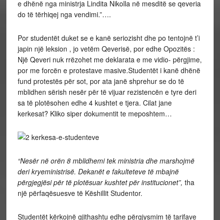
e dhënë nga ministrja Lindita Nikolla në mesditë se qeveria
do të tërhiqej nga vendimi.”….
Por studentët duket se e kanë seriozisht dhe po tentojnë t’i
japin një leksion , jo vetëm Qeverisë, por edhe Opozitës :
Një Qeveri nuk rrëzohet me deklarata e me vidio- përgjime,
por me forcën e protestave masive.Studentët i kanë dhënë
fund protestës për sot, por ata janë shprehur se do të
mblidhen sërish nesër për të vijuar rezistencën e tyre deri
sa të plotësohen edhe 4 kushtet e tjera. Cilat jane
kerkesat? Kliko siper dokumentit te meposhtem…
“Nesër në orën 8 mblidhemi tek ministria dhe marshojmë
deri kryeministrisë. Dekanët e fakulteteve të mbajnë
përgjegjësi për të plotësuar kushtet për institucionet”,
tha
një përfaqësuesve të Këshillit Studentor.
Studentët kërkojnë gjithashtu edhe përgjysmim të tarifave