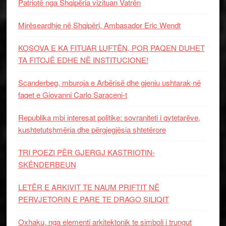
Patriotë nga Shqipëria vizituan Vatrën
Mirëseardhje në Shqipëri, Ambasador Eric Wendt
KOSOVA E KA FITUAR LUFTËN, POR PAQEN DUHET
TA FITOJË EDHE NË INSTITUCIONE!
Scanderbeg, mburoja e Arbërisë dhe gjeniu ushtarak në
faqet e Giovanni Carlo Saraceni-t
Republika mbi interesat politike: sovraniteti i qytetarëve,
kushtetutshmëria dhe përgjegjësia shtetërore
TRI POEZI PËR GJERGJ KASTRIOTIN-
SKËNDERBEUN
LETËR E ARKIVIT TE NAUM PRIFTIT NË
PERVJETORIN E PARE TE DRAGO SILIQIT
Oxhaku, nga elementi arkitektonik te simboli i trungut