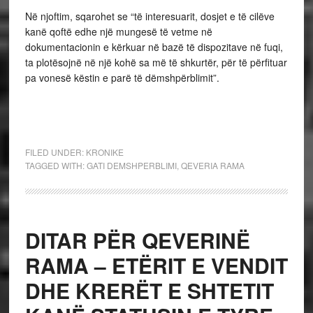
Në njoftim, sqarohet se “të interesuarit, dosjet e të cilëve
kanë qoftë edhe një mungesë të vetme në
dokumentacionin e kërkuar në bazë të dispozitave në fuqi,
ta plotësojnë në një kohë sa më të shkurtër, për të përfituar
pa vonesë këstin e parë të dëmshpërblimit”.
FILED UNDER:
KRONIKE
TAGGED WITH:
GATI DEMSHPERBLIMI
,
QEVERIA RAMA
DITAR PËR QEVERINË
RAMA – ETËRIT E VENDIT
DHE KRERËT E SHTETIT