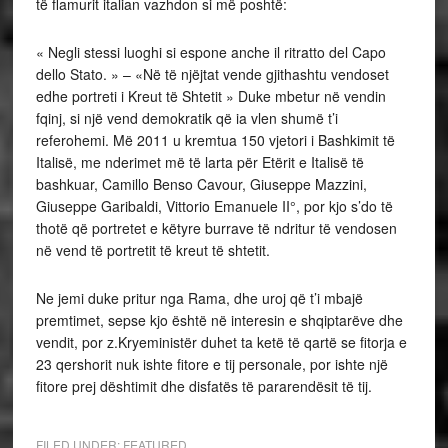
të flamurit italian vazhdon si më poshtë:
« Negli stessi luoghi si espone anche il ritratto del Capo
dello Stato. » – «Në të njëjtat vende gjithashtu vendoset
edhe portreti i Kreut të Shtetit » Duke mbetur në vendin
fqinj, si një vend demokratik që ia vlen shumë t’i
referohemi. Më 2011 u kremtua 150 vjetori i Bashkimit të
Italisë, me nderimet më të larta për Etërit e Italisë të
bashkuar, Camillo Benso Cavour, Giuseppe Mazzini,
Giuseppe Garibaldi, Vittorio Emanuele II°, por kjo s’do të
thotë që portretet e këtyre burrave të ndritur të vendosen
në vend të portretit të kreut të shtetit.
Ne jemi duke pritur nga Rama, dhe uroj që t’i mbajë
premtimet, sepse kjo është në interesin e shqiptarëve dhe
vendit, por z.Kryeministër duhet ta ketë të qartë se fitorja e
23 qershorit nuk ishte fitore e tij personale, por ishte një
fitore prej dështimit dhe disfatës të pararendësit të tij.
FILED UNDER:
FEATURED