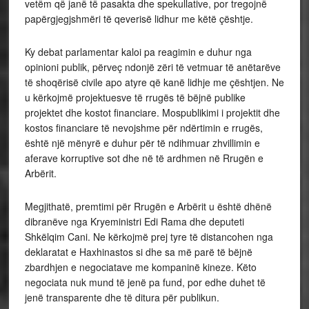
vetëm që janë të pasakta dhe spekullative, por tregojnë
papërgjegjshmëri të qeverisë lidhur me këtë çështje.
Ky debat parlamentar kaloi pa reagimin e duhur nga
opinioni publik, përveç ndonjë zëri të vetmuar të anëtarëve
të shoqërisë civile apo atyre që kanë lidhje me çështjen. Ne
u kërkojmë projektuesve të rrugës të bëjnë publike
projektet dhe kostot financiare. Mospublikimi i projektit dhe
kostos financiare të nevojshme për ndërtimin e rrugës,
është një mënyrë e duhur për të ndihmuar zhvillimin e
aferave korruptive sot dhe në të ardhmen në Rrugën e
Arbërit.
Megjithatë, premtimi për Rrugën e Arbërit u është dhënë
dibranëve nga Kryeministri Edi Rama dhe deputeti
Shkëlqim Cani. Ne kërkojmë prej tyre të distancohen nga
deklaratat e Haxhinastos si dhe sa më parë të bëjnë
zbardhjen e negociatave me kompaninë kineze. Këto
negociata nuk mund të jenë pa fund, por edhe duhet të
jenë transparente dhe të ditura për publikun.