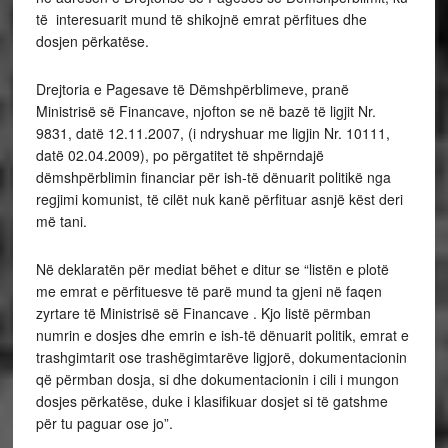
të interesuarit mund të shikojnë emrat përfitues dhe
dosjen përkatëse.
Drejtoria e Pagesave të Dëmshpërblimeve, pranë
Ministrisë së Financave, njofton se në bazë të ligjit Nr.
9831, datë 12.11.2007, (i ndryshuar me ligjin Nr. 10111,
datë 02.04.2009), po përgatitet të shpërndajë
dëmshpërblimin financiar për ish-të dënuarit politikë nga
regjimi komunist, të cilët nuk kanë përfituar asnjë këst deri
më tani.
Në deklaratën për mediat bëhet e ditur se “listën e plotë
me emrat e përfituesve të parë mund ta gjeni në faqen
zyrtare të Ministrisë së Financave . Kjo listë përmban
numrin e dosjes dhe emrin e ish-të dënuarit politik, emrat e
trashgimtarit ose trashëgimtarëve ligjorë, dokumentacionin
që përmban dosja, si dhe dokumentacionin i cili i mungon
dosjes përkatëse, duke i klasifikuar dosjet si të gatshme
për tu paguar ose jo”.