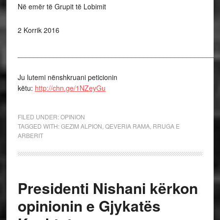
Në emër të Grupit të Lobimit
2 Korrik 2016
___________________________________________________
Ju lutemi nënshkruani peticionin
këtu:
http://chn.ge/1NZeyGu
FILED UNDER:
OPINION
TAGGED WITH:
GEZIM ALPION
,
QEVERIA RAMA
,
RRUGA E
ARBERIT
Presidenti Nishani kërkon
opinionin e Gjykatës