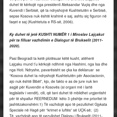
duhet të kërkojë nga presidenti Aleksandar Vuçiq dhe nga
Kuvendi i Serbisë, që ta ndryshojnë Kushtetutën e Serbisë,
sepse Kosova nuk është krahinë e saj, ashtu siç figuron në
faqet e saj (Kushtetuta e RS-së, 2006).
Ky duhet të jetë KUSHTI NUMËR 1 i Miroslav Lajçakut
për ta filluar vazhdimin e Dialogut të Brukselit (2011-
2020).
Pasi Beogradi ta ketë plotësuar këtë kusht, atëherë
Lajçaku mund t’u kërkojë ndihmë nga Hashimi, nga Isa dhe
nga Hoti. Ndryshe, pavarësisht se çka ka deklaruar se
“Kosova duhet ta ndryshojë Kushtetutën për Asociacionin,
ajo nuk është Bibël”, kjo, de fakto e as de jure nuk len
asgjë për Kuvendin e Kosovës (si organi më i lartë
legjislativ i vendit), cili, që tani duhet të mblidhet urgjentisht
për të shpallur REERNEDUM këto 3 çështje me prioritet të
jashtëzakonshëm:1) Të vazhdojë apo të pezullohet Gjykata
Speciale në Hagë për “krimet e luftës” së UÇK-së; (2)
Të vazhdojë apo të pezullohet Dialogu i Brukselit (2011-