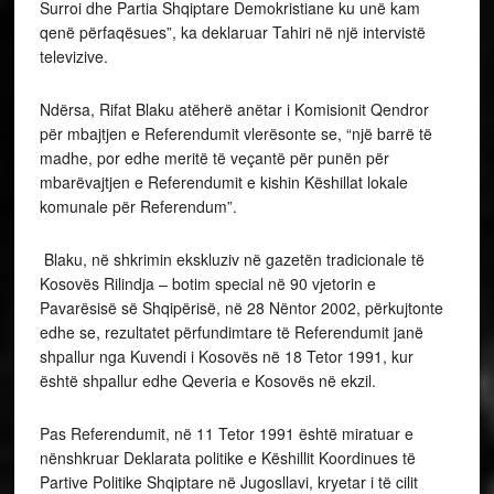
Surroi dhe Partia Shqiptare Demokristiane ku unë kam
qenë përfaqësues”, ka deklaruar Tahiri në një intervistë
televizive.
Ndërsa, Rifat Blaku atëherë anëtar i Komisionit Qendror
për mbajtjen e Referendumit vlerësonte se, “një barrë të
madhe, por edhe meritë të veçantë për punën për
mbarëvajtjen e Referendumit e kishin Këshillat lokale
komunale për Referendum”.
Blaku, në shkrimin ekskluziv në gazetën tradicionale të
Kosovës Rilindja – botim special në 90 vjetorin e
Pavarësisë së Shqipërisë, në 28 Nëntor 2002, përkujtonte
edhe se, rezultatet përfundimtare të Referendumit janë
shpallur nga Kuvendi i Kosovës në 18 Tetor 1991, kur
është shpallur edhe Qeveria e Kosovës në ekzil.
Pas Referendumit, në 11 Tetor 1991 është miratuar e
nënshkruar Deklarata politike e Këshillit Koordinues të
Partive Politike Shqiptare në Jugosllavi, kryetar i të cilit