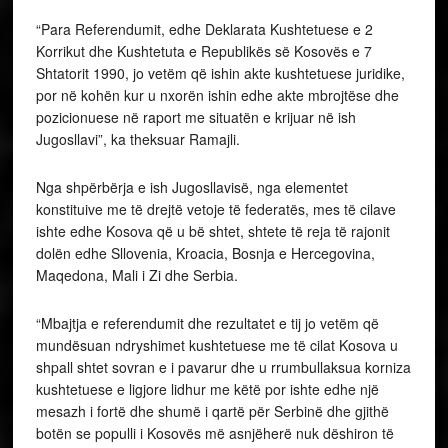
“Para Referendumit, edhe Deklarata Kushtetuese e 2
Korrikut dhe Kushtetuta e Republikës së Kosovës e 7
Shtatorit 1990, jo vetëm që ishin akte kushtetuese juridike,
por në kohën kur u nxorën ishin edhe akte mbrojtëse dhe
pozicionuese në raport me situatën e krijuar në ish
Jugosllavi”, ka theksuar Ramajli.
Nga shpërbërja e ish Jugosllavisë, nga elementet
konstituive me të drejtë vetoje të federatës, mes të cilave
ishte edhe Kosova që u bë shtet, shtete të reja të rajonit
dolën edhe Sllovenia, Kroacia, Bosnja e Hercegovina,
Maqedona, Mali i Zi dhe Serbia.
“Mbajtja e referendumit dhe rezultatet e tij jo vetëm që
mundësuan ndryshimet kushtetuese me të cilat Kosova u
shpall shtet sovran e i pavarur dhe u rrumbullaksua korniza
kushtetuese e ligjore lidhur me këtë por ishte edhe një
mesazh i fortë dhe shumë i qartë për Serbinë dhe gjithë
botën se populli i Kosovës më asnjëherë nuk dëshiron të