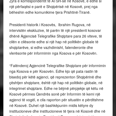
Zyra e korrespondentit të ATSH-së në Kosovë, e edhe si
një përfaqësi e parë e Shqipërisë në Kosovë, prej nga
bëheshin edhe komunikime tjera Prishtinë-Tiranë.
Presidenti historik i Kosovës, Ibrahim Rugova, në
intervistën ekskluzive, të parën të një presidenti kosovar
dhënë Agjencisë Telegrafike Shqiptare para 26 viteve, të
cilën e cilësonte edhe si një hap në politikën globale të
shqiptarëve, si edhe vazhdimisht, falenderonte dhe
vlerësonte për informimin nga Kosova e për Kosovën.
“Falënderoj Agjencinë Telegrafike Shqiptare për informimin
nga Kosova e për Kosovën. Edhe kjo që pata rastin të
bisedoj për këtë agjenci, që reprezenton Shqipërinë dhe
çështjen shqiptare, është një hap në politikën globale, në
integrimet shqiptare. Edhe ne bëjmë përpjekje që këtu në
Kosovë përmes Qendrës sonë për Informim të kemi një
agjenci të vogël, e cila raporton për situatën e përditshme
në Kosovë. Duhet një bashkëpunim midis këtyre dy
institucioneve dhe institucioneve të tjera në Kosovë dhe në