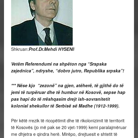
Shkruan:
Prof.Dr.Mehdi HYSENI
/
Vetëm Referendumi na shpëton nga “Srspska
zajednica”, ndryshe, “dobro jutro, Republika srpska”!
*** N
ëse kjo “zezonë” na gjen, atëherë, të gjithë do të
jemi të turpëruar dhe të humbur në Kosovë, sepse hap
pas hapi do të rrëshqasim drejt ish-sovranitetit
kolonial shekullor të Serbisë së Madhe (1912-1999).
Për këtë rrezik të ricopëtimit dhe të rikolonizimit të territorit
të Kosovës (jo më pak se 20 vjet-1999) kemi paralajmëruar
me dhjetra e qindra herë. Mirëpo, drejtuesit e shtetit të