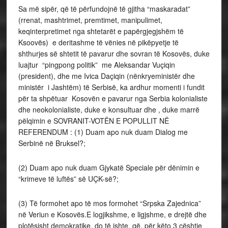
Sa më sipër, që të përfundojnë të gjitha “maskaradat”
(rrenat, mashtrimet, premtimet, manipulimet,
keqinterpretimet nga shtetarët e papërgjegjshëm të
Ksoovës) e deritashme të vënies në pikëpyetje të
shthurjes së shtetit të pavarur dhe sovran të Kosovës, duke
luajtur “pingpong politik” me Aleksandar Vuçiqin
(president), dhe me Ivica Daçiqin (nënkryeministër dhe
ministër i Jashtëm) të Serbisë, ka ardhur momenti i fundit
për ta shpëtuar Kosovën e pavarur nga Serbia kolonialiste
dhe neokolonialiste, duke e konsultuar dhe , duke marrë
pëlqimin e SOVRANIT-VOTËN E POPULLIT NË
REFERENDUM : (1) Duam apo nuk duam Dialog me
Serbinë në Bruksel?;
(2) Duam apo nuk duam Gjykatë Speciale për dënimin e
“krimeve të luftës” së UÇK-së?;
(3) Të formohet apo të mos formohet “Srpska Zajednica”
në Veriun e Kosovës.E logjikshme, e ligjshme, e drejtë dhe
plotësisht demokratike, do të ishte, që, për këto 3 çështje