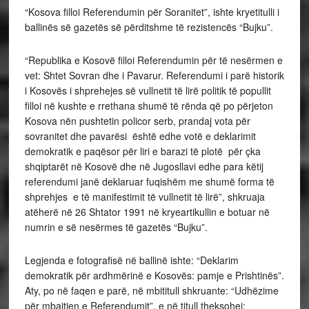
“Kosova filloi Referendumin për Soranitet”, ishte kryetitulli i
ballinës së gazetës së përditshme të rezistencës “Bujku”.
“Republika e Kosovë filloi Referendumin për të nesërmen e
vet: Shtet Sovran dhe i Pavarur. Referendumi i parë historik
i Kosovës i shprehejes së vullnetit të lirë politik të popullit
filloi në kushte e rrethana shumë të rënda që po përjeton
Kosova nën pushtetin policor serb, prandaj vota për
sovranitet dhe pavarësi është edhe votë e deklarimit
demokratik e paqësor për liri e barazi të plotë për çka
shqiptarët në Kosovë dhe në Jugosllavi edhe para këtij
referendumi janë deklaruar fuqishëm me shumë forma të
shprehjes e të manifestimit të vullnetit të lirë”, shkruaja
atëherë në 26 Shtator 1991 në kryeartikullin e botuar në
numrin e së nesërmes të gazetës “Bujku”.
Legjenda e fotografisë në ballinë ishte: “Deklarim
demokratik për ardhmërinë e Kosovës: pamje e Prishtinës”.
Aty, po në faqen e parë, në mbititull shkruante: “Udhëzime
për mbajtjen e Referendumit”, e në titull theksohej: