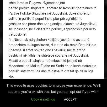
ishte Ibrahim Rugova. “Njëmbëdhjetë
partitë politike shqiptare, anëtare të Këshillit Koordinues të
Partive Politike Shqiptare në Jugosllavi, duke shprehur
vullnetin politik të popullit shqiptar për zgjidhjen e
çështjes shqiptare dhe për gjendjen aktuale në Jugosllavi”,
siç theksohej në Deklaratën politike, shpreheshin për këto
tre opsione:
“1. Nëse nuk ndryshohen kufijtë e jashtëm e as ata të
brendshëm të Jugosllavisë, duhet të ekzistojë Republika e
Kosovës si shtet sovran dhe i pavarur, me të drejtë
bashkimi në lidhjen e shteteve sovrane në Jugosllavi.
Pjesët e popullit shqiptar që mbesin të jetojnë në
Maqedoni, në Mal të Zi dhe në Serbi do të kenë statusin e
popullit shtetformues dhe të gjitha të drejtat që dalin nga
kjo.
2. Nëse kufijtë e jashtëm të Jugosllavisë nuk ndryshojnë,
This website uses cookies to improve your experience. We'll
por ndryshojnë kufijtë e brendshëm ndërmjet republikave,
assume you're ok with this, but you can opt-out if you wish.
atëherë kërkesë është Republika Shqiptare në Jugosllavi, e
ndërtuar mbi bazën e parimit etnik dhe të parimeve të tjera
Cookie settings
ACCEPT
që vlejnë për serbët, sllovenët dhe popujt e tjerë të