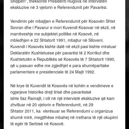
Shqipëri”, theksonte Presidenti Rugova në intervistën
ekskluzive në 3 vjetorin e Referendumit për Pavarësi.
Vendimin për mbajtjen e Referendumit për Kosovën Shtet
Sovran dhe i Pavarur e mori Kuvendi Kosovar në ekzil, në
marrëveshje me subjektet politike në Kosovë, në
mbledhjen e 22 Shtatorit 1991, mbajtur në Slloveni.
Kuvendi i Kosovës kishte dalë në ekzil pasi kishte miratuar
Deklaratën Kushtetuese për pavarësi të 2 Korrikut dhe
Kushtetutën e Republikës së Kosovës të 7 Shtatorit 1990,
që u pasuan edhe me zgjedhjet e para shumëpartiake
parlamentare e presidenciale të 24 Majit 1992.
Në krye të Kuvendit të Kosovës në kohën e vendimeve e
ngjarjeve historike drejt lirisë dhe pavarësisë
ishte Ilaz Ramajli, i cili në një intervistë ekskluzive që kam
zhvilluar në 20 vjetorin e Referendumit, në 29
Shtator 2011, ka vlerësuar se Referendumi u organizua
shumë mirë, megjithëse mbahej në rrethana të një okupimi
të egër të Serbisë në Kosovë.