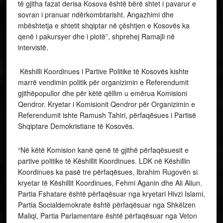
të gjitha fazat derisa Kosova është bërë shtet i pavarur e
sovran i pranuar ndërkombtarisht. Angazhimi dhe
mbështetja e shtetit shqiptar në çështjen e Kosovës ka
qenë i pakursyer dhe i plotë”, shprehej Ramajli në
intervistë.
Këshilli Koordinues i Partive Politike të Kosovës kishte
marrë vendimin politik për organizimin e Referendumit
gjithëpopullor dhe për këtë qëllim u emërua Komisioni
Qendror. Kryetar i Komisionit Qendror për Organizimin e
Referendumit ishte Ramush Tahiri, përfaqësues i Partisë
Shqiptare Demokristiane të Kosovës.
“Në këtë Komision kanë qenë të gjithë përfaqësuesit e
partive politike të Këshillit Koordinues. LDK në Këshillin
Koordinues ka pasë tre përfaqësues, Ibrahim Rugovën si
kryetar të Këshillit Koordinues, Fehmi Aganin dhe Ali Aliun.
Partia Fshatare është përfaqësuar nga kryetari Hivzi Islami,
Partia Socialdemokrate është përfaqësuar nga Shkëlzen
Maliqi, Partia Parlamentare është përfaqësuar nga Veton