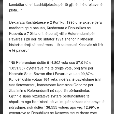
kombëtar dhe i bashkëjetesës për të gjithë, i të drejtave të
plota…”
Deklarata Kushtetuese e 2 Korrikut 1990 dhe aktet e tjera
madhore që e pasuan, Kushtetuta e Republikës së
Kosovës e 7 Shtatorit të po atij viti e Referendumi për
Pavarësi i 26 deri 30 shtator 1991 shënonin kthesën
historike drejt së nesërmes – të sotmes së Kosovës së lirë
e të pavarur.
“Në Referendum dolën 914.802 veta ose 87,01% e
1.051.357 qytetarëve me të drejtë vote, prej tyre për
Kosovën Shtet Sovran dhe i Pavarur votuan 99,87%.
Kundër kishin votuar 164 veta, ndërsa të pavlefshme ishin
933 fletëvotime”, konstatonte Komisioni Qendror për
Zbatimin e Referendumit në raportin përfundimtar.
Gjithnjë sipas rezultateve zyrtare përfundimtare të
shpallura nga Komisioni, në votim, për shkaqe dhe arsye të
ndryshme, nuk dolën 136.555 votues apo veç 12,99% e
qytetarëve të Republikës së Kosovës me të drejtë vote.