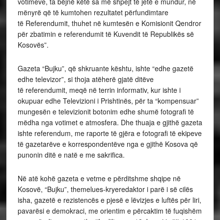
votimeve, ta bëjnë këtë sa më shpejt të jetë e mundur, në
mënyrë që të kumtohen rezultatet përfundimtare
të Referendumit, thuhet në kumtesën e Komisionit Qendror
për zbatimin e referendumit të Kuvendit të Republikës së
Kosovës”.
Gazeta “Bujku”, që shkruante kështu, ishte “edhe gazetë
edhe televizor”, si thoja atëherë gjatë ditëve
të referendumit, meqë në terrin informativ, kur ishte i
okupuar edhe Televizioni i Prishtinës, për ta “kompensuar”
mungesën e televizionit botonim edhe shumë fotografi të
mëdha nga votimet e atmosfera. Dhe thuaja e gjithë gazeta
ishte referendum, me raporte të gjëra e fotografi të ekipeve
të gazetarëve e korrespondentëve nga e gjithë Kosova që
punonin ditë e natë e me sakrifica.
Në atë kohë gazeta e vetme e përditshme shqipe në
Kosovë, “Bujku”, themelues-kryeredaktor i parë i së cilës
isha, gazetë e rezistencës e pjesë e lëvizjes e luftës për liri,
pavarësi e demokraci, me orientim e përcaktim të fuqishëm