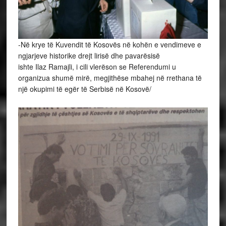
-Në krye të Kuvendit të Kosovës në kohën e vendimeve e
ngjarjeve historike drejt lirisë dhe pavarësisë
ishte Ilaz Ramajli, i cili vlerëson se Referendumi u
organizua shumë mirë, megjithëse mbahej në rrethana të
një okupimi të egër të Serbisë në Kosovë/