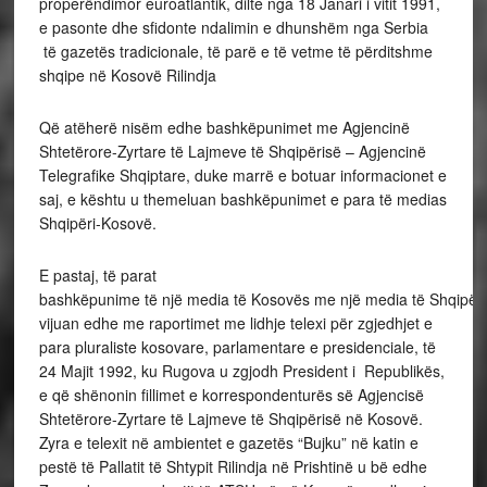
properëndimor euroatlantik, dilte nga 18 Janari i vitit 1991,
e pasonte dhe sfidonte ndalimin e dhunshëm nga Serbia
të gazetës tradicionale, të parë e të vetme të përditshme
shqipe në Kosovë Rilindja
Që atëherë nisëm edhe bashkëpunimet me Agjencinë
Shtetërore-Zyrtare të Lajmeve të Shqipërisë – Agjencinë
Telegrafike Shqiptare, duke marrë e botuar informacionet e
saj, e kështu u themeluan bashkëpunimet e para të medias
Shqipëri-Kosovë.
E pastaj, të parat
bashkëpunime të një media të Kosovës me një media të Shqipër
vijuan edhe me raportimet me lidhje telexi për zgjedhjet e
para pluraliste kosovare, parlamentare e presidenciale, të
24 Majit 1992, ku Rugova u zgjodh President i Republikës,
e që shënonin fillimet e korrespondenturës së Agjencisë
Shtetërore-Zyrtare të Lajmeve të Shqipërisë në Kosovë.
Zyra e telexit në ambientet e gazetës “Bujku” në katin e
pestë të Pallatit të Shtypit Rilindja në Prishtinë u bë edhe