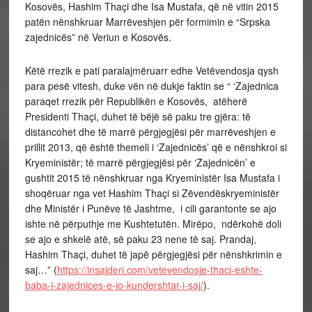
Kosovës, Hashim Thaçi dhe Isa Mustafa, që në vitin 2015
patën nënshkruar Marrëveshjen për formimin e “Srpska
zajednicës” në Veriun e Kosovës.
Këtë rrezik e pati paralajmëruarr edhe Vetëvendosja qysh
para pesë vitesh, duke vën në dukje faktin se “ ‘Zajednica
paraqet rrezik për Republikën e Kosovës, atëherë
Presidenti Thaçi, duhet të bëjë së paku tre gjëra: të
distancohet dhe të marrë përgjegjësi për marrëveshjen e
prillit 2013, që është themeli i ‘Zajednicës’ që e nënshkroi si
Kryeministër; të marrë përgjegjësi për ‘Zajednicën’ e
gushtit 2015 të nënshkruar nga Kryeministër Isa Mustafa i
shoqëruar nga vet Hashim Thaçi si Zëvendëskryeministër
dhe Ministër i Punëve të Jashtme, i cili garantonte se ajo
ishte në përputhje me Kushtetutën. Mirëpo, ndërkohë doli
se ajo e shkelë atë, së paku 23 nene të saj. Prandaj,
Hashim Thaçi, duhet të japë përgjegjësi për nënshkrimin e
saj…” (
https://insajderi.com/vetevendosje-thaci-eshte-
baba-i-zajednices-e-jo-kundershtar-i-saj/
).