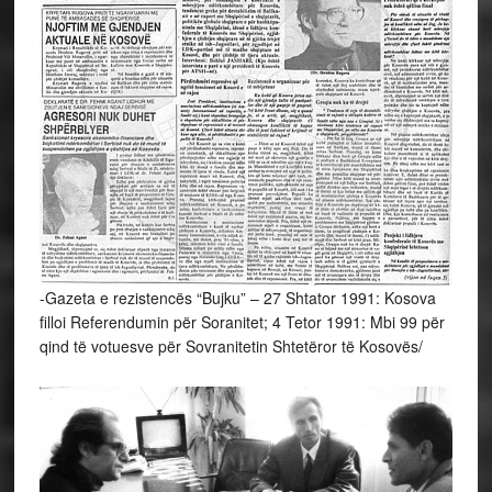
-Gazeta e rezistencës “Bujku” – 27 Shtator 1991: Kosova
filloi Referendumin për Soranitet; 4 Tetor 1991: Mbi 99 për
qind të votuesve për Sovranitetin Shtetëror të Kosovës/