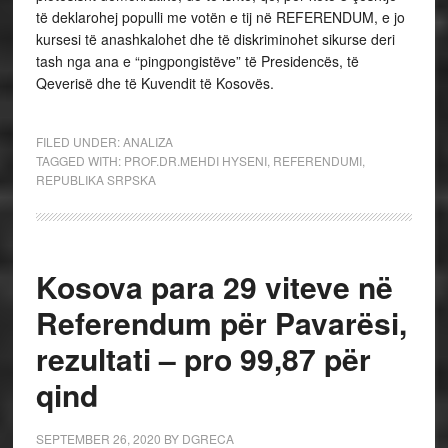
të deklarohej populli me votën e tij në REFERENDUM, e jo
kursesi të anashkalohet dhe të diskriminohet sikurse deri
tash nga ana e “pingpongistëve” të Presidencës, të
Qeverisë dhe të Kuvendit të Kosovës.
FILED UNDER:
ANALIZA
TAGGED WITH:
PROF.DR.MEHDI HYSENI
,
REFERENDUMI
,
REPUBLIKA SRPSKA
Kosova para 29 viteve në
Referendum për Pavarësi,
rezultati – pro 99,87 për
qind
SEPTEMBER 26, 2020
BY
DGRECA