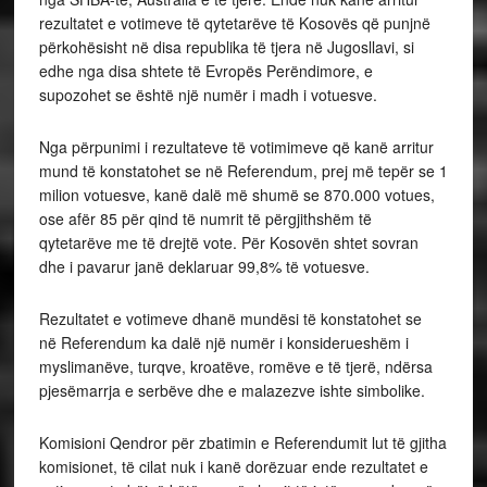
rezultatet e votimeve të qytetarëve të Kosovës që punjnë
përkohësisht në disa republika të tjera në Jugosllavi, si
edhe nga disa shtete të Evropës Perëndimore, e
supozohet se është një numër i madh i votuesve.
Nga përpunimi i rezultateve të votimimeve që kanë arritur
mund të konstatohet se në Referendum, prej më tepër se 1
milion votuesve, kanë dalë më shumë se 870.000 votues,
ose afër 85 për qind të numrit të përgjithshëm të
qytetarëve me të drejtë vote. Për Kosovën shtet sovran
dhe i pavarur janë deklaruar 99,8% të votuesve.
Rezultatet e votimeve dhanë mundësi të konstatohet se
në Referendum ka dalë një numër i konsiderueshëm i
myslimanëve, turqve, kroatëve, romëve e të tjerë, ndërsa
pjesëmarrja e serbëve dhe e malazezve ishte simbolike.
Komisioni Qendror për zbatimin e Referendumit lut të gjitha
komisionet, të cilat nuk i kanë dorëzuar ende rezultatet e