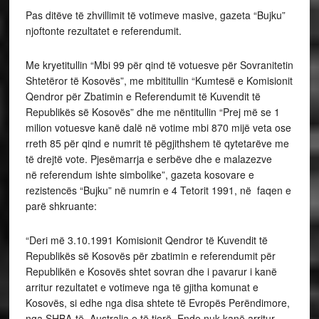
Pas ditëve të zhvillimit të votimeve masive, gazeta “Bujku”
njoftonte rezultatet e referendumit.
Me kryetitullin “Mbi 99 për qind të votuesve për Sovranitetin
Shtetëror të Kosovës”, me mbititullin “Kumtesë e Komisionit
Qendror për Zbatimin e Referendumit të Kuvendit të
Republikës së Kosovës” dhe me nëntitullin “Prej më se 1
milion votuesve kanë dalë në votime mbi 870 mijë veta ose
rreth 85 për qind e numrit të pëgjithshem të qytetarëve me
të drejtë vote. Pjesëmarrja e serbëve dhe e malazezve
në referendum ishte simbolike”, gazeta kosovare e
rezistencës “Bujku” në numrin e 4 Tetorit 1991, në faqen e
parë shkruante:
“Deri më 3.10.1991 Komisionit Qendror të Kuvendit të
Republikës së Kosovës për zbatimin e referendumit për
Republikën e Kosovës shtet sovran dhe i pavarur i kanë
arritur rezultatet e votimeve nga të gjitha komunat e
Kosovës, si edhe nga disa shtete të Evropës Perëndimore,
nga SHBA-të, Australia e të tjerë. Ende nuk kanë arritur