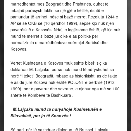
marrëdhëniet mes Beogradit dhe Prishtinës, duhet të
mbajnë parasysh faktin se një gjë e këtillë, është e
pamundur të arrihet, nëse si bazë merret Rezoluta 1244 e
AP-së së OKB-së (10 qershor 1999), sepse kjo nuk njeh
pavarësinë e Kosovës. Ndaj, e logjikshme është, që kjo nuk
mund të merret si bazë juridike e as politike për
normalizimin e marrëdhënieve ndërmjet Serbisë dhe
Kosovës.
Vërtet Kushtetuta e Kosovës “nuk është bibël” siç ka
deklaruar M. Lajçaku, porse nuk mund të ndryshohet sa
herë “i teket” Beogradit, mbase as historikisht, as de fakto
e as de jure Kosova nuk është KOLONI e Serbisë (1912-
1999), por e pavarur dhe sovrane, e njohur nga më se 100
shtete të Kombeve të Bashkuara .
M.Lajçaku mund ta ndryshojë Kushtetutën e
Sllovakisë, por jo të Kosovës !
Së pari, për të vazhduar dialogun në Bruksel, Lajçaku,