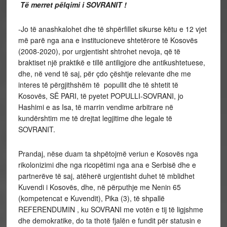
Të merret pëlqimi i SOVRANIT !
-Jo të anashkalohet dhe të shpërfillet sikurse këtu e 12 vjet
më parë nga ana e institucioneve shtetërore të Kosovës
(2008-2020), por urgjentisht shtrohet nevoja, që të
braktiset një praktikë e tillë antiligjore dhe antikushtetuese,
dhe, në vend të saj, për çdo çështje relevante dhe me
interes të përgjithshëm të popullit dhe të shtetit të
Kosovës, SË PARI, të pyetet POPULLI-SOVRANI, jo
Hashimi e as Isa, të marrin vendime arbitrare në
kundërshtim me të drejtat legjitime dhe legale të
SOVRANIT.
Prandaj, nëse duam ta shpëtojmë veriun e Kosovës nga
rikolonizimi dhe nga ricopëtimi nga ana e Serbisë dhe e
partnerëve të saj, atëherë urgjentisht duhet të mblidhet
Kuvendi i Kosovës, dhe, në përputhje me Nenin 65
(kompetencat e Kuvendit), Pika (3), të shpallë
REFERENDUMIN , ku SOVRANI me votën e tij të ligjshme
dhe demokratike, do ta thotë fjalën e fundit për statusin e