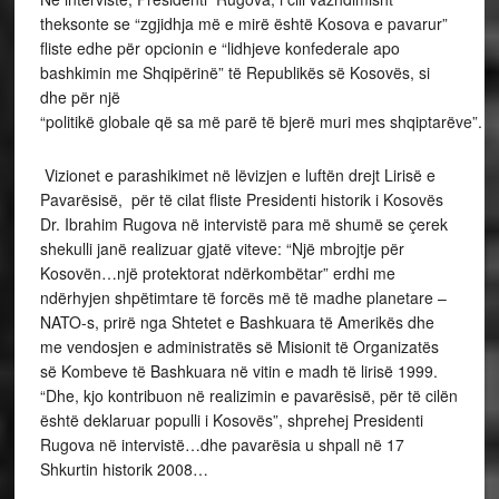
theksonte se “zgjidhja më e mirë është Kosova e pavarur”
fliste edhe për opcionin e “lidhjeve konfederale apo
bashkimin me Shqipërinë” të Republikës së Kosovës, si
dhe për një
“politikë globale që sa më parë të bjerë muri mes shqiptarëve”.
Vizionet e parashikimet në lëvizjen e luftën drejt Lirisë e
Pavarësisë, për të cilat fliste Presidenti historik i Kosovës
Dr. Ibrahim Rugova në intervistë para më shumë se çerek
shekulli janë realizuar gjatë viteve: “Një mbrojtje për
Kosovën…një protektorat ndërkombëtar” erdhi me
ndërhyjen shpëtimtare të forcës më të madhe planetare –
NATO-s, prirë nga Shtetet e Bashkuara të Amerikës dhe
me vendosjen e administratës së Misionit të Organizatës
së Kombeve të Bashkuara në vitin e madh të lirisë 1999.
“Dhe, kjo kontribuon në realizimin e pavarësisë, për të cilën
është deklaruar populli i Kosovës”, shprehej Presidenti
Rugova në intervistë…dhe pavarësia u shpall në 17
Shkurtin historik 2008…