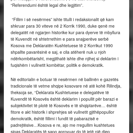
“Referendumi është legal dhe legjitim”.
“Fillim i së nesërmes” ishte titulli i redaksionalit që kam
shkruar para 30 viteve në 2 Korrik 1990, duke qenë me
delegatët në ngjarjen historike kur para dyerve të mbyllura
të Kuvendit në shtetrrethim e para snajperëve serbë
Kosova me Deklaratën Kushtetuese të 2 Korrikut 1990
shpallte pavarësinë e saj, e cila atëherë nuk u njoh
ndërkombëtarisht, megjithatë ishte dhe njihej si deklarim i
fuqishëm i vullnetit kombëtar, politik e demokratik.
Në editorialin e botuar të nesërmen në ballinën e gazetës
tradicionale të vetme shqipe kosovare në atë kohë Rilindja,
theksoja se, “Deklarata Kushtetuese e delegatëve të
Kuvendit të Kosovës është deklarim i popullit për barazi e
subjektivitet të plotë të Kosovës e të shqiptarëve… është
fitore e akt historik i shprehjes së vullnetit gjithëpopullor
demokratik, është fillimi i fundit të pabarazisë e
padrejtësive…Kosova e re, ajo me rregullim kushtetues
sipas Deklaratës të sapo aprovuar do të jetë një djep