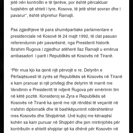
jetë nën kontrollin e të tjerëve, por është përcaktuar
fuqishëm që shteti i tyre, Kosova, të jetë shtet sovran dhe i
pavarur”, është shprehur Ramajli.
Pas zgjedhjeve të para shumëpartiake parlamentare e
presidenciale në Kosovë të 24 majit 1992, të clat pasuan
referendumin për pavarësinë, nga Presidenti historik
Ibrahim Rugova i zgjedhur atëherë Ilaz Ramajli u emërua
ambasadori i parë i Republikës së Kosovës në Tiranë.
“Për mua kjo ka qenë një përvojë e re. Detyrën e
Përfaqësuesit të zyrës së Republikës së Kosovës në Tiranë
e kam pranuar si një privilegj dhe detyrim të marrë me
Vendimin e Presidentit të ndjerë Rugova për emërimin tim
në këtë pozitë. Konsideroj se Zyra e Republikës së
Kosovës në Tiranë ka qenë me një rëndësi të veçantë në
rrafshin diplomatik dhe të bashkëpunimit ndërshtetëror
mes Kosovës dhe Shqipërisë. Unë kujtoj me kënaqësi
kohën sa kam punuar në Shqipëri dhe jam mirënjohës për
kontributin e shtetit shqiptar që ka dhënë për Kosovën në