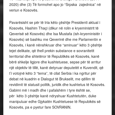
2020) dhe (3) Të formohet apo jo “Srpska zajednica” në
veriun e Kosovës.
Pavarësisht se për të tria këto çështje Presidenti aktual i
Kosovës, Hashim Thaçi (dikur në rolin e kryeministrit të
Qeverisë së Kosovës) dhe Isa Mustafa (ish-kryeministër i
Kosovës) së bashku me Qeverinë dhe me Parlamentin e
Kosovës, i kanë nënshkruar dhe “aminuar” këto 3 çështje
tejet delikate, që thell prekin substance e sovranitetit
territorial dhe shtetëror të Republikës së Kosovës, kanë
bërë shkelje ligjore dhe kushtetuese, sepse për të arritur
një objektiv të tillë, kanë detyruar deputetët e Kuvendit, që
t’i votojnë këto 3 “tema”, të cilat Serbia i ka ngritur për
debat në kuadrin e Dialogut të Brukselit, me qëllim të
revidimit të statusit politik, juridik dhe kushtetus të Kosovës.
Gabimi më i madh dhe i pafalshëm i tyre është se,
për këto 3 çështje kanë ndryshuar Kushtetutën, duke
manipuluar edhe Gjykatën Kushtetuese të Repubikës së
Kosovës, pa e pyetur fare SOVRANIN.