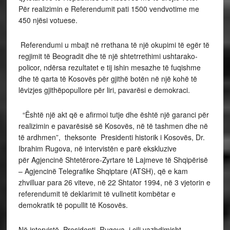
Për realizimin e Referendumit pati 1500 vendvotime me
450 njësi votuese.
Referendumi u mbajt në rrethana të një okupimi të egër të
regjimit të Beogradit dhe të një shtetrrethimi ushtarako-
policor, ndërsa rezultatet e tij ishin mesazhe të fuqishme
dhe të qarta të Kosovës për gjithë botën në një kohë të
lëvizjes gjithëpopullore për liri, pavarësi e demokraci.
“Është një akt që e afirmoi tutje dhe është një garanci për
realizimin e pavarësisë së Kosovës, në të tashmen dhe në
të ardhmen”, theksonte Presidenti historik i Kosovës, Dr.
Ibrahim Rugova, në intervistën e parë ekskluzive
për Agjencinë Shtetërore-Zyrtare të Lajmeve të Shqipërisë
– Agjencinë Telegrafike Shqiptare (ATSH), që e kam
zhvilluar para 26 viteve, në 22 Shtator 1994, në 3 vjetorin e
referendumit të deklarimit të vullnetit kombëtar e
demokratik të popullit të Kosovës.
Në intervistë, Presidenti Rugova, i cili vazhdimisht