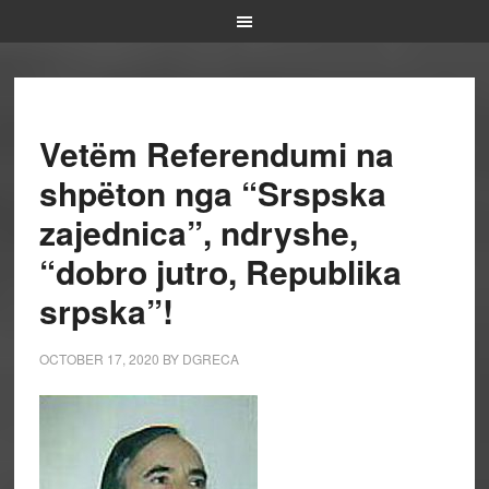
Vetëm Referendumi na
shpëton nga “Srspska
zajednica”, ndryshe,
“dobro jutro, Republika
srpska”!
OCTOBER 17, 2020
BY
DGRECA