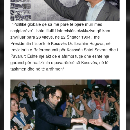
­-“Politikë globale që sa më parë të bjerë muri mes
shqiptarëve”, ishte titulli i intervistës ekskluzive që kam
zhvilluar para 26 viteve, në 22 Shtator 1994, me
Presidentin historik të Kosovës Dr. Ibrahim Rugova, në
trevjetorin e Referendumit për Kosovën Shtet Sovran dhe i
Pavarur: Është një akt që e afirmoi tutje dhe është një
garanci për realizimin e pavarësisë së Kosovës, në të
tashmen dhe në të ardhmen/