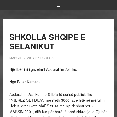
SHKOLLA SHQIPE E
SELANIKUT
MARCH 17, 2014
BY
DGRECA
Një libër i ri i gazetarit Abdurahim Ashiku/
Nga Bujar Karoshi/
Abdurahim Ashiku, me 6 libra të serisë publicistike
“NJERËZ QË I DUA”, me rreth 3000 faqe jetë në mërgimin
Helen, erdhi këtë MARS 2014 me një dëshmi për 7
MARSIN 2001, ditë kur për herë të parë shkronjat e Gjuhës