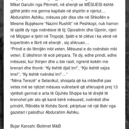
Mikel Garulin nga Përmeti, në shenjë se MËSUESI është
gjithë jetën me germa kapitale në shpirtin e njeriut…
Abdurahim Ashiku, mësues për disa vite në Shkollën e
Mesme Bujqësore “Nazmi Rushiti” në Peshkopi, nuk harron
të sjellë dy nga nxënësve të tij; Gjovalinin dhe Gjonin, njeri
në Miçigan e tjetri në Tropojë, fjalët e të cilëve i ka vënë në
kopertinën e librit në shenjë , siç shkruan…
“Prindi e do fëmijën mbi veten. Mësuesi e do nxënësin mbi
veten. E dëshiron të ecë përpara. Të dy, edhe prindi, edhe
mësuesi, kur thinjen dhe u bie rasti, ngrenë kokën me
krenari dhe thonë: “Ky është djali im!”, “Kjo është vajza
ime!”, “Ky është nxënësi im!”…”
“Nëna Terezë” e Selanikut, shoqata që ka mbledhë pas
vetes më se njëzet mësues vullnetarë që shkruajnë prej 13
vjetësh germat e arta të Gjuhës Shqipe ka të drejtë të
krenohet për ato që kanë bërë mësuesit, nxënësit dhe
prindrit, Rilindës të Kohës Sonë, përjetuar në një libër nga
gazetari i palodhur Abdurahim Ashiku.
Bujar Karoshi /Botimet M&B