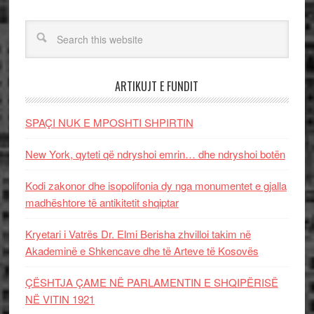
ARTIKUJT E FUNDIT
SPAÇI NUK E MPOSHTI SHPIRTIN
New York, qyteti që ndryshoi emrin… dhe ndryshoi botën
Kodi zakonor dhe isopolifonia dy nga monumentet e gjalla
madhështore të antikitetit shqiptar
Kryetari i Vatrës Dr. Elmi Berisha zhvilloi takim në
Akademinë e Shkencave dhe të Arteve të Kosovës
ÇËSHTJA ÇAME NË PARLAMENTIN E SHQIPËRISË
NË VITIN 1921