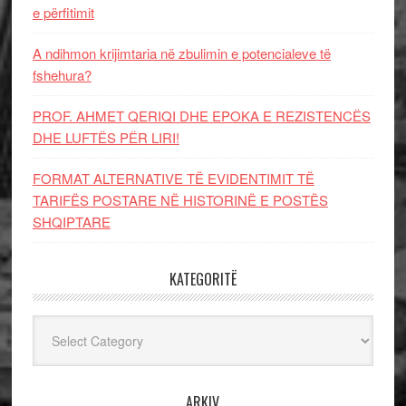
e përfitimit
A ndihmon krijimtaria në zbulimin e potencialeve të
fshehura?
PROF. AHMET QERIQI DHE EPOKA E REZISTENCЁS
DHE LUFTЁS PЁR LIRI!
FORMAT ALTERNATIVE TË EVIDENTIMIT TË
TARIFËS POSTARE NË HISTORINË E POSTËS
SHQIPTARE
KATEGORITË
Kategoritë
ARKIV