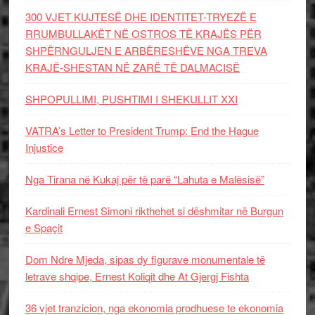
300 VJET KUJTESË DHE IDENTITET-TRYEZË E
RRUMBULLAKËT NË OSTROS TË KRAJËS PËR
SHPËRNGULJEN E ARBËRESHËVE NGA TREVA
KRAJË-SHESTAN NË ZARË TË DALMACISË
SHPOPULLIMI, PUSHTIMI I SHEKULLIT XXI
VATRA’s Letter to President Trump: End the Hague
Injustice
Nga Tirana në Kukaj për të parë “Lahuta e Malësisë”
Kardinali Ernest Simoni rikthehet si dëshmitar në Burgun
e Spaçit
Dom Ndre Mjeda, sipas dy figurave monumentale të
letrave shqipe, Ernest Koliqit dhe At Gjergj Fishta
36 vjet tranzicion, nga ekonomia prodhuese te ekonomia