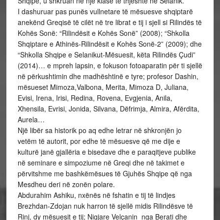
Shqipe, u shkruan në një klasë të thjeshtë në Selanik.
I dashuruar pas punës vullnetare të mësuesve shqiptarë
anekënd Greqisë të cilët në tre librat e tij i sjell si Rilindës të
Kohës Sonë: “Rilindësit e Kohës Sonë” (2008); “Shkolla
Shqiptare e Athinës-Rilindësit e Kohës Sonë-2” (2009); dhe
“Shkolla Shqipe e Selanikut-Mësuesit, këta Rilindës Çudi”
(2014)… e mpreh lapsin, e fokuson fotoaparatin për ti sjellë
në përkushtimin dhe madhështinë e tyre; profesor Dashin,
mësueset Mimoza,Valbona, Merita, Mimoza D, Juliana,
Evisi, Irena, Irisi, Redina, Rovena, Evgjenia, Anila,
Xhensila, Evrisi, Jonida, Silvana, Dëfrimja, Almira, Afërdita,
Aurela…
Një libër sa historik po aq edhe letrar në shkronjën jo
vetëm të autorit, por edhe të mësuesve që me dije e
kulturë janë gjallëria e bisedave dhe e paraqitjeve publike
në seminare e simpoziume në Greqi dhe në takimet e
përvitshme me bashkëmësues të Gjuhës Shqipe që nga
Mesdheu deri në zonën polare.
Abdurahim Ashiku, nxënës në fshatin e tij të lindjes
Brezhdan-Zdojan nuk harron të sjellë midis Rilindësve të
Rinj, dy mësuesit e tij; Nigjare Velçanin nga Berati dhe