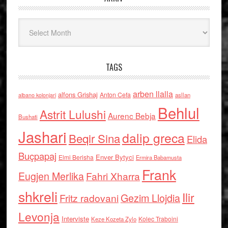
Arkiv
TAGS
arben llalla
alfons Grishaj
Anton Cefa
asllan
albano kolonjari
Behlul
Astrit Lulushi
Aurenc Bebja
Bushati
Jashari
dalip greca
Beqir Sina
Elida
Buçpapaj
Enver Bytyci
Elmi Berisha
Ermira Babamusta
Frank
Eugjen Merlika
Fahri Xharra
shkreli
Ilir
Gezim Llojdia
Fritz radovani
Levonja
Interviste
Kolec Traboini
Keze Kozeta Zylo