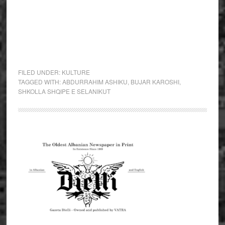
FILED UNDER:
KULTURE
TAGGED WITH:
ABDURRAHIM ASHIKU
,
BUJAR KAROSHI
,
SHKOLLA SHQIPE E SELANIKUT