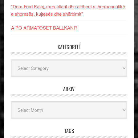
“Dom Fred Kalaj, mes altarit dhe atdheut si hermeneutikë
e shpresës, kujtesës dhe shërbimit”
A PO ARMATOSET BALLKANI?
KATEGORITË
Kategoritë
ARKIV
Arkiv
TAGS