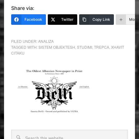
Share via:
Facebook
Twitter
Copy Link
More
FILED UNDER:
ANALIZA
TAGGED WITH:
SISTEM OBJEKTESH
,
STUDIMI
,
TREPCA
,
XHAVIT
CITAKU