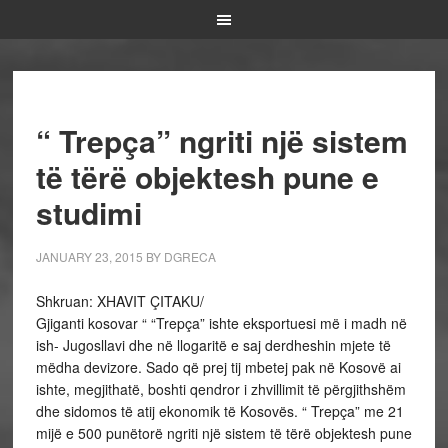
“ Trepça” ngriti një sistem
të tërë objektesh pune e
studimi
JANUARY 23, 2015
BY
DGRECA
Shkruan: XHAVIT ÇITAKU/
Gjiganti kosovar “ “Trepça” ishte eksportuesi më i madh në
ish- Jugosllavi dhe në llogaritë e saj derdheshin mjete të
mëdha devizore. Sado që prej tij mbetej pak në Kosovë ai
ishte, megjithatë, boshti qendror i zhvillimit të përgjithshëm
dhe sidomos të atij ekonomik të Kosovës. “ Trepça” me 21
mijë e 500 punëtorë ngriti një sistem të tërë objektesh pune