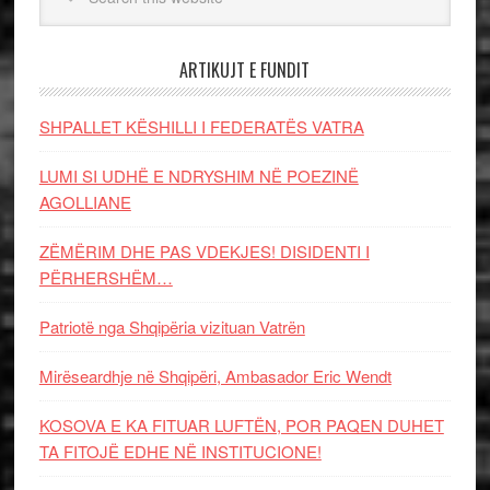
ARTIKUJT E FUNDIT
SHPALLET KËSHILLI I FEDERATËS VATRA
LUMI SI UDHË E NDRYSHIM NË POEZINË
AGOLLIANE
ZËMËRIM DHE PAS VDEKJES! DISIDENTI I
PËRHERSHËM…
Patriotë nga Shqipëria vizituan Vatrën
Mirëseardhje në Shqipëri, Ambasador Eric Wendt
KOSOVA E KA FITUAR LUFTËN, POR PAQEN DUHET
TA FITOJË EDHE NË INSTITUCIONE!