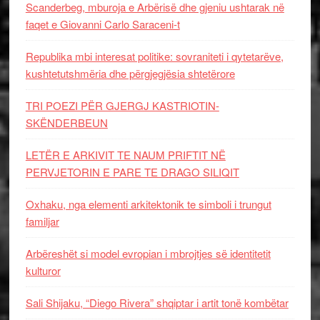
Scanderbeg, mburoja e Arbërisë dhe gjeniu ushtarak në
faqet e Giovanni Carlo Saraceni-t
Republika mbi interesat politike: sovraniteti i qytetarëve,
kushtetutshmëria dhe përgjegjësia shtetërore
TRI POEZI PËR GJERGJ KASTRIOTIN-
SKËNDERBEUN
LETËR E ARKIVIT TE NAUM PRIFTIT NË
PERVJETORIN E PARE TE DRAGO SILIQIT
Oxhaku, nga elementi arkitektonik te simboli i trungut
familjar
Arbëreshët si model evropian i mbrojtjes së identitetit
kulturor
Sali Shijaku, “Diego Rivera” shqiptar i artit tonë kombëtar