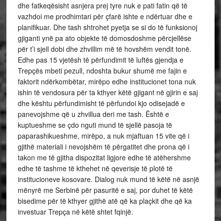
dhe fatkeqësisht asnjera prej tyre nuk e pati fatin që të
vazhdoi me prodhimtari për çfarë ishte e ndërtuar dhe e
planifikuar. Dhe tash shtrohet pyetja se si do të funksionoj
gjiganti ynë pa ato objekte të domosdoshme përcjellëse
për t’i sjell dobi dhe zhvillim më të hovshëm vendit tonë.
Edhe pas 15 vjetësh të përfundimit të luftës gjendja e
Trepçës mbeti pezull, ndoshta bukur shumë me fajin e
faktorit ndërkombëtar, mirëpo edhe institucionet tona nuk
ishin të vendosura për ta kthyer këtë gjigant në gjirin e saj
dhe kështu përfundimisht të përfundoi kjo odisejadë e
panevojshme që u zhvillua deri me tash. Është e
kuptueshme se çdo nguti mund të sjellë pasoja të
paparashikueshme, mirëpo, a nuk mjaftuan 15 vite që i
gjithë materiali i nevojshëm të përgatitet dhe prona që i
takon me të gjitha dispozitat ligjore edhe të atëhershme
edhe të tashme të kthehet në qeverisje të plotë të
institucioneve kosovare. Dialog nuk mund të këtë në asnjë
mënyrë me Serbinë për pasuritë e saj, por duhet të këtë
bisedime për të kthyer gjithë atë që ka plaçkit dhe që ka
investuar Trepça në këtë shtet fqinjë.