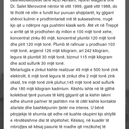
Dr. Safet Merovcinë nëntor të vitit 1999, gjatë vitit 1988, do
të thotë në vitin e fundit kur punuan shqiptarët, ky gjigant
shënoi kulmin e prodhimtarisë më të suksesshme, rrugë
kjo që u ndërpre nga pushtimi klasik serb. Atë vit në Trepçë
u arritë që të prodhohen dy milion e 100 mijë tonë xehe,
koncentrat zinku 80 mijë, koncentrat plumbi 120 mijë tonë
dhe pirit 120 mijë tonë. Plumb të rafinuar u prodhuan 103
mijë tonë, argjend 126 mijë kilogram, ari 242 kilogram,
legura të plumbit 30 mijë tonë, bizmut 115 mijë kilogram
dhe acid sulfurik 30 mijë tonë.
Metarlugjia e zinkut kishte realizuar 49 mijë e 500 tonë zink
elektrolit, 6 mijë tonë legura të zinkut dhe 2 mijë tonë zink
oksid, tre mijë tonë zink pluhur,145 mijë tonë acid sulfurik
dhe 180 mijë kilogram kadmium. Kështu ishte në të gjithë
kolektivat tjerë punues të këtij gjiganti që ia kishin lakmi
edhe shumë partner të jashtëm me të cilët kishte kontakte
afariste dhe bashkëpunim tjetër me interes. U bënë
përpjekje të shumta që edhe në kushte okupimi kjo shtyllë
e rëndësishme disi të shpëtohet. Kësisoj, në kuadër të
mbrojtjes së kësaj pasurie të madhe që rrezikohej të