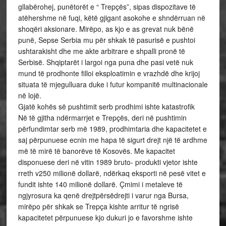
gllabërohej, punëtorët e “ Trepçës”, sipas dispozitave të
atëhershme në fuqi, këtë gjigant asokohe e shndërruan në
shoqëri aksionare. Mirëpo, as kjo e as grevat nuk bënë
punë, Sepse Serbia mu për shkak të pasurisë e pushtoi
ushtarakisht dhe me akte arbitrare e shpalli pronë të
Serbisë. Shqiptarët i largoi nga puna dhe pasi vetë nuk
mund të prodhonte filloi eksploatimin e vrazhdë dhe krijoj
situata të mjegulluara duke i futur kompanitë multinacionale
në lojë.
Gjatë kohës së pushtimit serb prodhimi ishte katastrofik
Në të gjitha ndërmarrjet e Trepçës, deri në pushtimin
përfundimtar serb më 1989, prodhimtaria dhe kapacitetet e
saj përpunuese ecnin me hapa të sigurt drejt një të ardhme
më të mirë të banorëve të Kosovës. Me kapacitet
disponuese deri në vitin 1989 bruto- produkti vjetor ishte
rreth v250 milionë dollarë, ndërkaq eksporti në pesë vitet e
fundit ishte 140 milionë dollarë. Çmimi i metaleve të
ngjyrosura ka qenë drejtpërsëdrejti i varur nga Bursa,
mirëpo për shkak se Trepça kishte arritur të ngrisë
kapacitetet përpunuese kjo dukuri jo e favorshme ishte