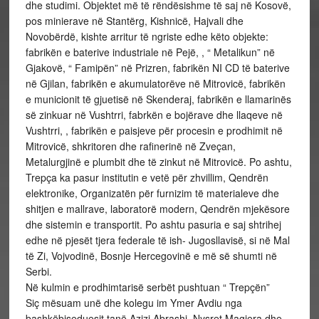
dhe studimi. Objektet më të rëndësishme të saj në Kosovë,
pos minierave në Stantërg, Kishnicë, Hajvali dhe
Novobërdë, kishte arritur të ngriste edhe këto objekte:
fabrikën e baterive industriale në Pejë, , “ Metalikun” në
Gjakovë, “ Famipën” në Prizren, fabrikën NI CD të baterive
në Gjilan, fabrikën e akumulatorëve në Mitrovicë, fabrikën
e municionit të gjuetisë në Skenderaj, fabrikën e llamarinës
së zinkuar në Vushtrri, fabrkën e bojërave dhe llaqeve në
Vushtrri, , fabrikën e paisjeve për procesin e prodhimit në
Mitrovicë, shkritoren dhe rafinerinë në Zveçan,
Metalurgjinë e plumbit dhe të zinkut në Mitrovicë. Po ashtu,
Trepça ka pasur institutin e vetë për zhvillim, Qendrën
elektronike, Organizatën për furnizim të materialeve dhe
shitjen e mallrave, laboratorë modern, Qendrën mjekësore
dhe sistemin e transportit. Po ashtu pasuria e saj shtrihej
edhe në pjesët tjera federale të ish- Jugosllavisë, si në Mal
të Zi, Vojvodinë, Bosnje Hercegovinë e më së shumti në
Serbi.
Në kulmin e prodhimtarisë serbët pushtuan “ Trepçën”
Siç mësuam unë dhe kolegu im Ymer Avdiu nga
bashkëbiseduesit tanë Azizi Abrashi, Nysret Magjera dhe