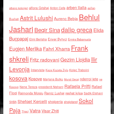
arben llalla
alfons Grishaj
Anton Cefa
asllan
albano kolonjari
Behlul
Astrit Lulushi
Aurenc Bebja
Bushati
Jashari
dalip greca
Beqir Sina
Elida
Buçpapaj
Enver Bytyci
Elmi Berisha
Ermira Babamusta
Frank
Eugjen Merlika
Fahri Xharra
shkreli
Ilir
Gezim Llojdia
Fritz radovani
Levonja
Interviste
Kolec Traboini
Keze Kozeta Zylo
kosova
Kosove
nderroi jete
Marjana Bulku
ne
Murat Gecaj
Rafaela Prifti
Rafael
Nene Tereza
Kosove
presidenti Nishani
Floqi
Raimonda Moisiu
Ramiz Lushaj
reshat kripa
Sadik Elshani
Sokol
Shefqet Kercelli
shqiperia
shqiptaret
SHBA
Paja
Vatra
Visar Zhiti
Thaci