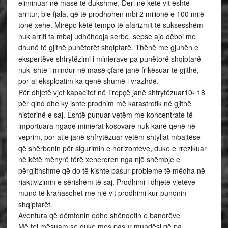
eliminuar në masë të dukshme. Deri në këtë vit është
arritur, bie fjala, që të prodhohen mbi 2 milionë e 100 mijë
tonë xehe. Mirëpo këtë tempo të afarizmit të suksesshëm
nuk arriti ta mbaj udhëheqja serbe, sepse ajo dëboi me
dhunë të gjithë punëtorët shqiptarë. Thënë me gjuhën e
ekspertëve shfrytëzimi i minierave pa punëtorë shqiptarë
nuk ishte i mindur në masë çfarë janë frikësuar të gjithë,
por ai eksploatim ka qenë shumë i vrazhdë.
Për dhjetë vjet kapacitet në Trepçë janë shfrytëzuar10- 18
për qind dhe ky ishte prodhim më karastrofik në gjithë
historinë e saj. Është punuar vetëm me koncentrate të
importuara ngaqë minierat kosovare nuk kanë qenë në
veprim, por atje janë shfrytëzuar vetëm shtyllat mbajtëse
që shërbenin për sigurimin e horizonteve, duke e rrezikuar
në këtë mënyrë tërë xeheroren nga një shëmbje e
përgjithshme që do të kishte pasur probleme të mëdha në
riaktivizimin e sërishëm të saj. Prodhimi i dhjetë vjetëve
mund të krahasohet me një vit prodhimi kur punonin
shqiptarët.
Aventura që dëmtonin edhe shëndetin e banorëve
Më tej mësuam se duke mos pasur mundësi që pa