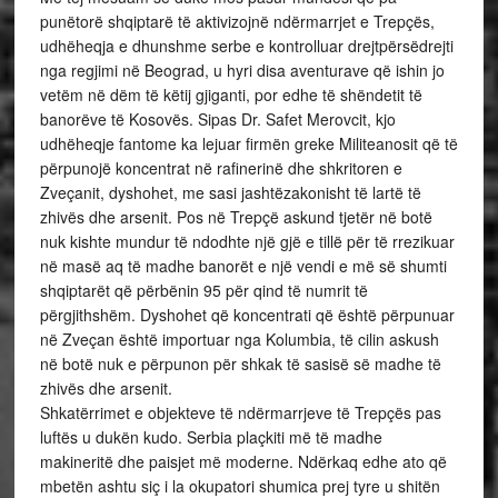
punëtorë shqiptarë të aktivizojnë ndërmarrjet e Trepçës,
udhëheqja e dhunshme serbe e kontrolluar drejtpërsëdrejti
nga regjimi në Beograd, u hyri disa aventurave që ishin jo
vetëm në dëm të këtij gjiganti, por edhe të shëndetit të
banorëve të Kosovës. Sipas Dr. Safet Merovcit, kjo
udhëheqje fantome ka lejuar firmën greke Militeanosit që të
përpunojë koncentrat në rafinerinë dhe shkritoren e
Zveçanit, dyshohet, me sasi jashtëzakonisht të lartë të
zhivës dhe arsenit. Pos në Trepçë askund tjetër në botë
nuk kishte mundur të ndodhte një gjë e tillë për të rrezikuar
në masë aq të madhe banorët e një vendi e më së shumti
shqiptarët që përbënin 95 për qind të numrit të
përgjithshëm. Dyshohet që koncentrati që është përpunuar
në Zveçan është importuar nga Kolumbia, të cilin askush
në botë nuk e përpunon për shkak të sasisë së madhe të
zhivës dhe arsenit.
Shkatërrimet e objekteve të ndërmarrjeve të Trepçës pas
luftës u dukën kudo. Serbia plaçkiti më të madhe
makineritë dhe paisjet më moderne. Ndërkaq edhe ato që
mbetën ashtu siç i la okupatori shumica prej tyre u shitën