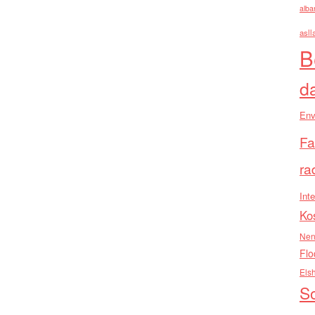
alba
asll
B
d
Env
Fa
ra
Inte
Ko
Nen
Flo
Els
So