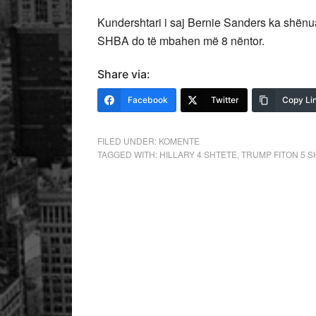
Kundershtari i saj Bernie Sanders ka shënua
SHBA do të mbahen më 8 nëntor.
Share via:
Facebook
Twitter
Copy Li
FILED UNDER:
KOMENTE
TAGGED WITH:
HILLARY 4 SHTETE
,
TRUMP FITON 5 S