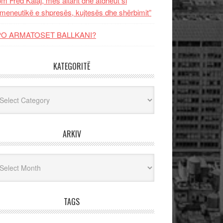
m Fred Kalaj, mes altarit dhe atdheut si
meneutikë e shpresës, kujtesës dhe shërbimit”
PO ARMATOSET BALLKANI?
KATEGORITË
egoritë
ARKIV
iv
TAGS