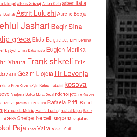
arben llalla
alfons Grishaj
Anton Cefa
no kolonjari
Astrit Lulushi
Aurenc Bebja
an Bushati
ehlul Jashari
Beqir Sina
alip greca
Elida Buçpapaj
Elmi Berisha
Eugjen Merlika
er Bytyci
Ermira Babamusta
Frank shkreli
hri Xharra
Fritz
Ilir Levonja
Gezim Llojdia
dovani
kosova
rviste
Kolec Traboini
Keze Kozeta Zylo
sove
nderroi jete
Marjana Bulku
ne Kosove
Murat Gecaj
Rafaela Prifti
Rafael
e Tereza
presidenti Nishani
qi
Raimonda Moisiu
Ramiz Lushaj
reshat kripa
Sadik
Shefqet Kercelli
shqiperia
hani
shqiptaret
SHBA
kol Paja
Vatra
Visar Zhiti
Thaci