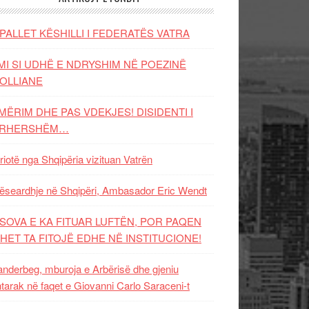
PALLET KËSHILLI I FEDERATËS VATRA
MI SI UDHË E NDRYSHIM NË POEZINË
OLLIANE
MËRIM DHE PAS VDEKJES! DISIDENTI I
ËRHERSHËM…
riotë nga Shqipëria vizituan Vatrën
ëseardhje në Shqipëri, Ambasador Eric Wendt
SOVA E KA FITUAR LUFTËN, POR PAQEN
HET TA FITOJË EDHE NË INSTITUCIONE!
nderbeg, mburoja e Arbërisë dhe gjeniu
tarak në faqet e Giovanni Carlo Saraceni-t