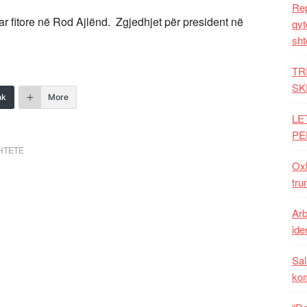
Rep
r fitore në Rod Ajlënd. Zgjedhjet për president në
qyt
sht
TR
SK
nk
More
LE
PE
HTETE
Oxh
tru
Arb
iden
Sal
ko