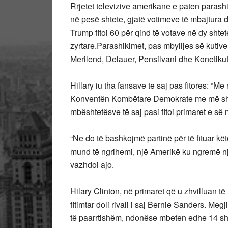
Rrjetet televizive amerikane e paten parash
në pesë shtete, gjatë votimeve të mbajtura 
Trump fitoi 60 për qind të votave në dy shtet
zyrtare.Parashikimet, pas mbylljes së kutive 
Merilend, Delauer, Pensilvani dhe Konetikut
Hillary iu tha fansave te saj pas fitores: “M
Konventën Kombëtare Demokrate me më shu
mbështetësve të saj pasi fitoi primaret e së 
“Ne do të bashkojmë partinë për të fituar kë
mund të ngrihemi, një Amerikë ku ngremë njëri
vazhdoi ajo.
Hilary Clinton, në primaret që u zhvilluan t
fitimtar doli rivali i saj Bernie Sanders. Megji
të paarrtishëm, ndonëse mbeten edhe 14 shte