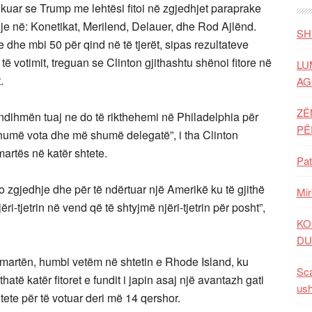
ikuar se Trump me lehtësi fitoi në zgjedhjet paraprake
dje në: Konetikat, Merilend, Delauer, dhe Rod Ajlënd.
SH
e dhe mbi 50 për qind në të tjerët, sipas rezultateve
të votimit, treguan se Clinton gjithashtu shënoi fitore në
LU
.
AG
ZË
e ndihmën tuaj ne do të rikthehemi në Philadelphia për
P
më vota dhe më shumë delegatë”, i tha Clinton
martës në katër shtete.
Pat
to zgjedhje dhe për të ndërtuar një Amerikë ku të gjithë
Mir
-tjetrin në vend që të shtyjmë njëri-tjetrin për posht”,
KO
DU
ë martën, humbi vetëm në shtetin e Rhode Island, ku
Sca
thatë katër fitoret e fundit i japin asaj një avantazh gati
ush
te për të votuar deri më 14 qershor.