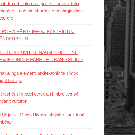
ublika mbi interesat politike: sovraniteti i
etarëve, kushtetutshmëria dhe përgjegjësia
etërore
I POEZI PËR GJERGJ KASTRIOTIN-
ËNDERBEUN
TËR E ARKIVIT TE NAUM PRIFTIT NË
RVJETORIN E PARE TE DRAGO SILIQIT
aku, nga elementi arkitektonik te simboli i
ngut familjar
ëreshët si model evropian i mbrojtjes së
titetit kulturor
i Shijaku, “Diego Rivera” shqiptar i artit tonë
mbëtar