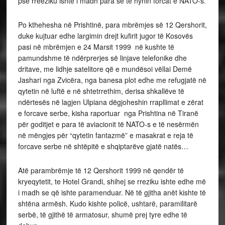
pse rreeziku ishte i madh para se të hynin forcat e NATO-s.
Po kthehesha në Prishtinë, para mbrëmjes së 12 Qershorit,
duke kujtuar edhe largimin drejt kufirit jugor të Kosovës
pasi në mbrëmjen e 24 Marsit 1999 në kushte të
pamundshme të ndërprerjes së linjave telefonike dhe
dritave, me lidhje satelitore që e mundësoi vëllai Demë
Jashari nga Zvicëra, nga banesa plot edhe me refugjatë në
qytetin në luftë e në shtetrrethim, derisa shkallëve të
ndërtesës në lagjen Ulpiana dëgjoheshin rrapllimat e zërat
e forcave serbe, kisha raportuar nga Prishtina në Tiranë
për goditjet e para të aviacionit të NATO-s e të nesërmën
në mëngjes për “qytetin fantazmë” e masakrat e reja të
forcave serbe në shtëpitë e shqiptarëve gjatë natës…
Atë parambrëmje të 12 Qershorit 1999 në qendër të
kryeqytetit, te Hotel Grandi, shihej se rreziku ishte edhe më
i madh se që ishte paramenduar. Në të gjitha anët kishte të
shtëna armësh. Kudo kishte policë, ushtarë, paramilitarë
serbë, të gjithë të armatosur, shumë prej tyre edhe të