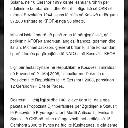
Solana, në 10 Qershor 1999 kishte lëshuar urdhrin për
ndalimin e bombardimit dhe Këshilli i Sigurisë së OKB-së
miratoi Rezolutën 1244, sipas të cilës në Kosovë u dërguan
37.200 ushtarë të KFOR-it nga 36 shtete.
Misioni ishte i ndarë në pesë zona të përgjegjësisë, që i
përkisnin KFOR-it amerikan, anglez, francez, gjerman dhe
italian. Michael Jackson, gjeneral britanik, ishte komandanti
i parë i forcës paqëruajtëse të NATO-s në Kosovë – KFOR.
Ligji për festat zyrtare në Republikën e Kosovës, i miratuar
në Kuvend në 21 Maj 2008, i shpallur me Dekretin e
Presidentit të Republikës të 15 Qershorit 2008, përcakton
12 Qershorin – Ditë të Paqes.
Dekretimi i këtij ligji si dhe i 40 ligjeve tjera të dala nga
paketa e Propozimit Gjithpërfshirës për Zgjidhjen e Statusit
të Kosovës të Kryenegociatorit Martti Ahtisaari – Emisarit
Special të OKB-së, ishte një nga zhvillimet e ditës së 15
Qershorit 2008 të hyrjes në fuqi të Kushtetutës, e cila është