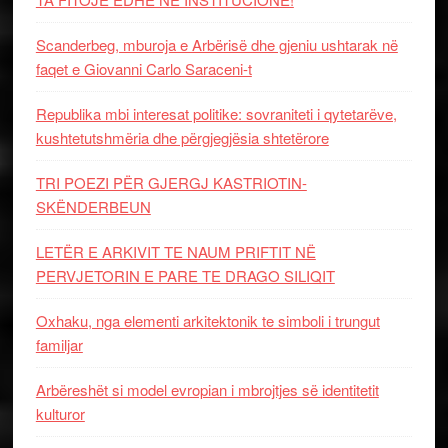
Scanderbeg, mburoja e Arbërisë dhe gjeniu ushtarak në
faqet e Giovanni Carlo Saraceni-t
Republika mbi interesat politike: sovraniteti i qytetarëve,
kushtetutshmëria dhe përgjegjësia shtetërore
TRI POEZI PËR GJERGJ KASTRIOTIN-
SKËNDERBEUN
LETËR E ARKIVIT TE NAUM PRIFTIT NË
PERVJETORIN E PARE TE DRAGO SILIQIT
Oxhaku, nga elementi arkitektonik te simboli i trungut
familjar
Arbëreshët si model evropian i mbrojtjes së identitetit
kulturor