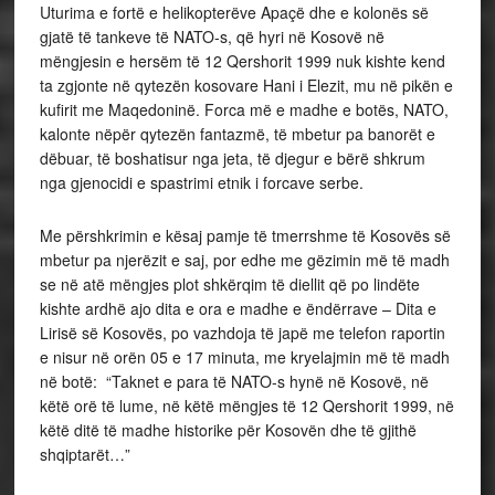
Uturima e fortë e helikopterëve Apaçë dhe e kolonës së
gjatë të tankeve të NATO-s, që hyri në Kosovë në
mëngjesin e hersëm të 12 Qershorit 1999 nuk kishte kend
ta zgjonte në qytezën kosovare Hani i Elezit, mu në pikën e
kufirit me Maqedoninë. Forca më e madhe e botës, NATO,
kalonte nëpër qytezën fantazmë, të mbetur pa banorët e
dëbuar, të boshatisur nga jeta, të djegur e bërë shkrum
nga gjenocidi e spastrimi etnik i forcave serbe.
Me përshkrimin e kësaj pamje të tmerrshme të Kosovës së
mbetur pa njerëzit e saj, por edhe me gëzimin më të madh
se në atë mëngjes plot shkërqim të diellit që po lindëte
kishte ardhë ajo dita e ora e madhe e ëndërrave – Dita e
Lirisë së Kosovës, po vazhdoja të japë me telefon raportin
e nisur në orën 05 e 17 minuta, me kryelajmin më të madh
në botë: “Taknet e para të NATO-s hynë në Kosovë, në
këtë orë të lume, në këtë mëngjes të 12 Qershorit 1999, në
këtë ditë të madhe historike për Kosovën dhe të gjithë
shqiptarët…”