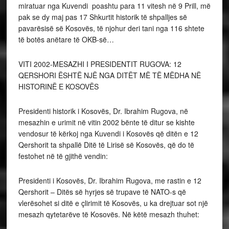
miratuar nga Kuvendi poashtu para 11 vitesh në 9 Prill, më
pak se dy maj pas 17 Shkurtit historik të shpalljes së
pavarësisë së Kosovës, të njohur deri tani nga 116 shtete
të botës anëtare të OKB-së…
VITI 2002-MESAZHI I PRESIDENTIT RUGOVA: 12
QERSHORI ËSHTË NJË NGA DITËT MË TË MËDHA NË
HISTORINË E KOSOVËS
Presidenti historik i Kosovës, Dr. Ibrahim Rugova, në
mesazhin e urimit në vitin 2002 bënte të ditur se kishte
vendosur të kërkoj nga Kuvendi i Kosovës që ditën e 12
Qershorit ta shpallë Ditë të Lirisë së Kosovës, që do të
festohet në të gjithë vendin:
Presidenti i Kosovës, Dr. Ibrahim Rugova, me rastin e 12
Qershorit – Ditës së hyrjes së trupave të NATO-s që
vlerësohet si ditë e çlirimit të Kosovës, u ka drejtuar sot një
mesazh qytetarëve të Kosovës. Në këtë mesazh thuhet: