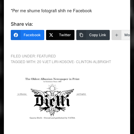
*Per me shume fotografi shih ne Facebook
Share via:
Facebook
Twitter
Copy Link
More
FILED UNDER:
FEATURED
TAGGED WITH:
20 VJET LIRI-KOSOVE- CLINTON-ALBRIGHT