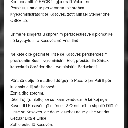
Komandantit të KFOR-it, gjeneralit Valenten.
Poashtu, urime të përzemërta i shprehim
kryeadministratorit të Kosovës, zotit Mihael Steiner dhe
OSBE-së.
Urime të sinqerta u shprehim përfaqësuesve diplomatikë
në kryeqytetin e Kosovës në Prishtinë.
Në këtë ditë gëzimi të lirisë së Kosovës përshëndesim
presidentin Bush, kryeministrin Bler, presidentin Shirak,
kancelarin Shrëder dhe kryeministrin Berluskoni.
Përshëndetje të madhe i dërgojmë Papa Gjon Pali II për
kujdesin e tij për Kosovën.
Zonja dhe zotërinj,
Dëshiroj t’ju njoftoj se sot kam vendosur të kërkoj nga
Kuvendi i Kosovës që ditën e 12 Qershorit ta shpallë Ditë të
Lirisë së Kosovës, që do të festohet në të gjithë vendin.
Gëzuar Dita e Lirisë.
Zoti e bekoftë Kosovën.