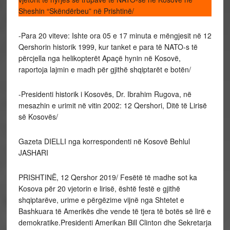
Sheshin “Skëndërbeu” në Prishtinë/
-Para 20 viteve: Ishte ora 05 e 17 minuta e mëngjesit në 12
Qershorin historik 1999, kur tanket e para të NATO-s të
përcjella nga helikopterët Apaçë hynin në Kosovë,
raportoja lajmin e madh për gjithë shqiptarët e botën/
-Presidenti historik i Kosovës, Dr. Ibrahim Rugova, në
mesazhin e urimit në vitin 2002: 12 Qershori, Ditë të Lirisë
së Kosovës/
Gazeta DIELLI nga korrespondenti në Kosovë Behlul
JASHARI
PRISHTINË, 12 Qershor 2019/ Fesëtë të madhe sot ka
Kosova për 20 vjetorin e lirisë, është festë e gjithë
shqiptarëve, urime e përgëzime vijnë nga Shtetet e
Bashkuara të Amerikës dhe vende të tjera të botës së lirë e
demokratike.Presidenti Amerikan Bill Clinton dhe Sekretarja