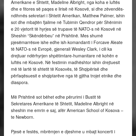
Amerikane e Shtetit, Madeline Albright, nga koha e luftës
dhe e fitores së paqes e lirisë në Kosovë, si dhe zëvendës-
ndihmës sekretari i Shtetit Amerikan, Matthew Palmer, ishin
sot dhe mbajtën fjalime në Tubimin Qendror për Shënimin
e 20 vjetorit të hyrjes së trupave të NATO-s në Kosovë në
Sheshin “Skëndërbeu” në Prishtinë. Mes shumë
pjesëmarrësve ishe edhe ish-komandanti i Forcave Aleate
të NATO-s në Evropë, gjenerali Wesley Clark, i cili ka
drejtuar ndërhyrjen shpëtimtare-humanitare në kohën e
luftës në Kosovë. Në festimin madhështor ishin drejtuesit
më të lartë të shtetit të Kosovës, të Shqipërisë dhe
përfaqësuesit e shqiptarëve nga të gjitha trojet etnike dhe
diaspora.
Më Prishtinë sot bëhet edhe përurimi i Bustit të
Sekretares Amerikane të Shtetit, Madeline Albright në
sheshin me emrin e saj, afër American School of Kosova –
te Newborn.
Pjesë e festës, mbrëmjen e djeshme u mbajt koncerti i