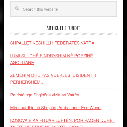
ARTIKUJT E FUNDIT
SHPALLET KËSHILLI I FEDERATËS VATRA
LUMI SI UDHË E NDRYSHIM NË POEZINË
AGOLLIANE
ZËMËRIM DHE PAS VDEKJES! DISIDENTI I
PËRHERSHËM…
Patriotë nga Shqipëria vizituan Vatrën
Mirëseardhje në Shqipëri, Ambasador Eric Wendt
KOSOVA E KA FITUAR LUFTËN, POR PAQEN DUHET
TA FITOJË EDHE NË INSTITUCIONE!