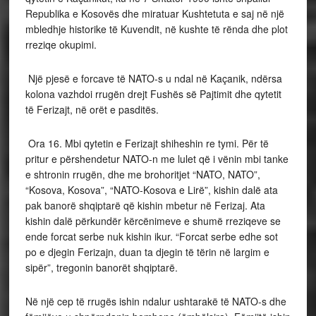
Republika e Kosovës dhe miratuar Kushtetuta e saj në një
mbledhje historike të Kuvendit, në kushte të rënda dhe plot
rreziqe okupimi.
Një pjesë e forcave të NATO-s u ndal në Kaçanik, ndërsa
kolona vazhdoi rrugën drejt Fushës së Pajtimit dhe qytetit
të Ferizajt, në orët e pasditës.
Ora 16. Mbi qytetin e Ferizajt shiheshin re tymi. Për të
pritur e përshendetur NATO-n me lulet që i vënin mbi tanke
e shtronin rrugën, dhe me brohoritjet “NATO, NATO”,
“Kosova, Kosova”, “NATO-Kosova e Lirë”, kishin dalë ata
pak banorë shqiptarë që kishin mbetur në Ferizaj. Ata
kishin dalë përkundër kërcënimeve e shumë rreziqeve se
ende forcat serbe nuk kishin ikur. “Forcat serbe edhe sot
po e djegin Ferizajn, duan ta djegin të tërin në largim e
sipër”, tregonin banorët shqiptarë.
Në një cep të rrugës ishin ndalur ushtarakë të NATO-s dhe