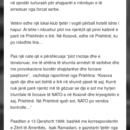
në qendër turturash për shqiparët e rrëmbyer e të
arrestuar nga forcat serbe.
Vetëm edhe një lokal-klub tjetër i vogël përball hotelit ishte i
hapur. Ai ishte i mbushur plot me njerëzit që pinin kafenë e
parë në Prishtinën e lirë. Në Kosovë, edhe në Prishtinë, ku
po ndodhte liria…
Pas një nate që e përshkruaja “plot rreziqe dhe e
tensionuar, me të shtëna të shumta armësh të serbëve dhe
me provokacione kundër shqiptarëve dhe forcave
paqësore”, vazhdoja raportimet nga Prishtina: “Kosova
qysh dje dhe sot është e lirë në shumë pjesë të saj. Kurrë
nuk janë parë njerëz më të gëzuar se dje e sot me hyrjen
triumfale të forcave të NATO-s në Kosovë dhe kryeqytetin e
saj, Prishtinë. Në Prishtinë qysh sot, NATO po vendos
kontrolle…”
Pasditen e 13 Qershorit 1999, bashkë me korrespondentin
e Zërit të Amerikës, Isak Ramadani, e gazetarin tjetër nga