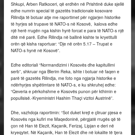
Shkupi, Arben Ratkoceri, që erdhën në Prishtinë duke sjellë
edhe numrin special të gazetës tradicionale kosovare
Rilindja të botuar atje me raportimet për ngjarjen historike
të hyrjes së trupave të NATO-s në Kosovë, kalova edhe
një herë rrugën nga kishin hyrë forcat e para të NATO-s një
ditë më parë. Edhe Rilindja në ballinë kishte te kryetitulli
orën që kisha raportuar: “Dje në orën 5.17 – Trupat e
NATO-s hynë në Kosovë”.
Edhe editoriali “Normandizimi i Kosovës dhe kapitullimi
serb”, shkruar nga Blerim Reka, ishte i botuar në faqen e
parë të gazetës Rilindja, me foto nga ngjarja historike e
ndërhyrjes shpëtimtare të NATO-s, e ku shkruhej edhe:
“Qeveria e përkohshme e Kosovës punon për kthimin e
popullsisë.-Kryeministri Hashim Thaçi vizitoi Austrinë”.
Dhe, vazhdoja raportimin: “Sot duket krejt e çliruar pjesa e
Kosovës nga kufiri me Maqedoninë, përgjatë rrugës që të
çon në Han të Elezit, Kaçanik, Ferizaj, Lipjan e deri në
kryeqytet. Në Kaçanik, Han të Elezit dhe në lokalite të tjera