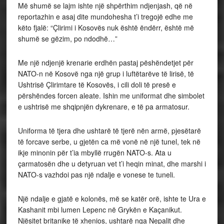
Më shumë se lajm ishte një shpërthim ndjenjash, që në
reportazhin e asaj dite mundohesha t’i tregojë edhe me
këto fjalë: “Çlirimi i Kosovës nuk është ëndërr, është më
shumë se gëzim, po ndodhë…”
Me një ndjenjë krenarie erdhën pastaj pëshëndetjet për
NATO-n në Kosovë nga një grup i luftëtarëve të lirisë, të
Ushtrisë Çlirimtare të Kosovës, i cili doli të presë e
përshëndes forcen aleate. Ishin me uniformat dhe simbolet
e ushtrisë me shqipnjën dykrenare, e të pa armatosur.
Uniforma të tjera dhe ushtarë të tjerë nën armë, pjesëtarë
të forcave serbe, u gjetën ca më vonë në një tunel, tek në
ikje minonin për t’ia mbyllë rrugën NATO-s. Ata u
çarmatosën dhe u detyruan vet t’i heqin minat, dhe marshi i
NATO-s vazhdoi pas një ndalje e vonese te tuneli.
Një ndalje e gjatë e kolonës, më se katër orë, ishte te Ura e
Kashanit mbi lumen Lepenc në Grykën e Kaçanikut.
Njësitet britanike të xhenios, ushtarë nga Nepalit dhe