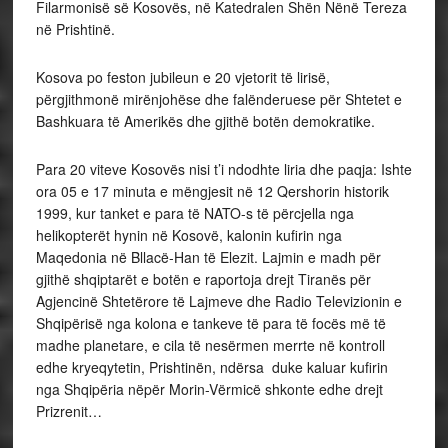
Filarmonisë së Kosovës, në Katedralen Shën Nënë Tereza
në Prishtinë.
Kosova po feston jubileun e 20 vjetorit të lirisë,
përgjithmonë mirënjohëse dhe falënderuese për Shtetet e
Bashkuara të Amerikës dhe gjithë botën demokratike.
Para 20 viteve Kosovës nisi t’i ndodhte liria dhe paqja: Ishte
ora 05 e 17 minuta e mëngjesit në 12 Qershorin historik
1999, kur tanket e para të NATO-s të përcjella nga
helikopterët hynin në Kosovë, kalonin kufirin nga
Maqedonia në Bllacë-Han të Elezit. Lajmin e madh për
gjithë shqiptarët e botën e raportoja drejt Tiranës për
Agjencinë Shtetërore të Lajmeve dhe Radio Televizionin e
Shqipërisë nga kolona e tankeve të para të focës më të
madhe planetare, e cila të nesërmen merrte në kontroll
edhe kryeqytetin, Prishtinën, ndërsa duke kaluar kufirin
nga Shqipëria nëpër Morin-Vërmicë shkonte edhe drejt
Prizrenit…