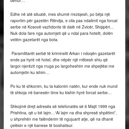
dehur…
Edhe në atë situatë, mes shumë rreziqesh, po bëja një
raportim për gazetën Rilindja, e cila pas ndalimit nga forcat
serbe në Kosovë vazhdonte të dalë në Zvicër, Shqipëri…
Nuk dola fare nga automjeti që u ndal para hotelit, dolën
vetëm gazetarët nga bota.
Paramilitarët serbë të kriminelit Arkan i ndoqën gazetarët
ende pa hyrë në hotel, dhe nëpër një rrëbesh shiu që
largoi njerëzit nga rruga po largoheshim me shpejtësi me
automjetin ku ishim…
Po ku të shkonim, ku ta kalonim natën, kur ende nuk mund
të shkoja në banesën time ku kishin hyrë forcat serbe…
Shkojmë drejt adresës së telefonatës së 6 Majit 1999 nga
Prishtina, që u bë lajm…“Ai lajm na dha shpresë shpëtimi”,
u shprehën me falënderim të ngujuarit atje, që na dhanë
çelësin e një banese të boshatisur.