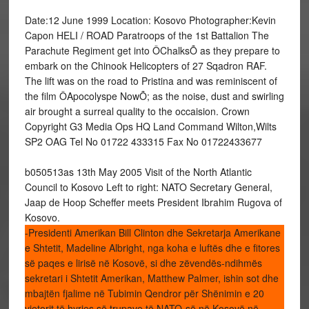
Date:12 June 1999 Location: Kosovo Photographer:Kevin
Capon HELI / ROAD Paratroops of the 1st Battalion The
Parachute Regiment get into ÔChalksÕ as they prepare to
embark on the Chinook Helicopters of 27 Sqadron RAF.
The lift was on the road to Pristina and was reminiscent of
the film ÔApocolyspe NowÕ; as the noise, dust and swirling
air brought a surreal quality to the occaision. Crown
Copyright G3 Media Ops HQ Land Command Wilton,Wilts
SP2 OAG Tel No 01722 433315 Fax No 01722433677
b050513as 13th May 2005 Visit of the North Atlantic
Council to Kosovo Left to right: NATO Secretary General,
Jaap de Hoop Scheffer meets President Ibrahim Rugova of
Kosovo.
-Presidenti Amerikan Bill Clinton dhe Sekretarja Amerikane
e Shtetit, Madeline Albright, nga koha e luftës dhe e fitores
së paqes e lirisë në Kosovë, si dhe zëvendës-ndihmës
sekretari i Shtetit Amerikan, Matthew Palmer, ishin sot dhe
mbajtën fjalime në Tubimin Qendror për Shënimin e 20
vjetorit të hyrjes së trupave të NATO-së në Kosovë në