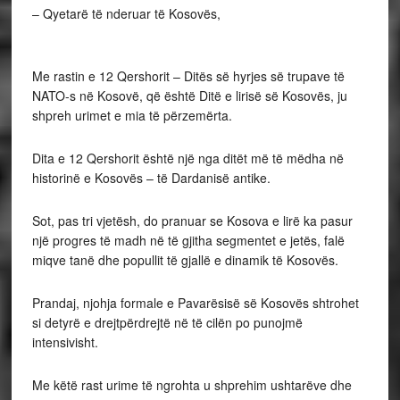
– Qyetarë të nderuar të Kosovës,
Me rastin e 12 Qershorit – Ditës së hyrjes së trupave të
NATO-s në Kosovë, që është Ditë e lirisë së Kosovës, ju
shpreh urimet e mia të përzemërta.
Dita e 12 Qershorit është një nga ditët më të mëdha në
historinë e Kosovës – të Dardanisë antike.
Sot, pas tri vjetësh, do pranuar se Kosova e lirë ka pasur
një progres të madh në të gjitha segmentet e jetës, falë
miqve tanë dhe popullit të gjallë e dinamik të Kosovës.
Prandaj, njohja formale e Pavarësisë së Kosovës shtrohet
si detyrë e drejtpërdrejtë në të cilën po punojmë
intensivisht.
Me këtë rast urime të ngrohta u shprehim ushtarëve dhe