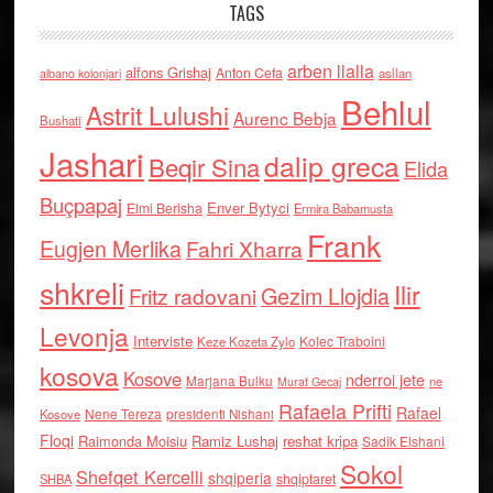
TAGS
arben llalla
alfons Grishaj
Anton Cefa
asllan
albano kolonjari
Behlul
Astrit Lulushi
Aurenc Bebja
Bushati
Jashari
dalip greca
Beqir Sina
Elida
Buçpapaj
Enver Bytyci
Elmi Berisha
Ermira Babamusta
Frank
Eugjen Merlika
Fahri Xharra
shkreli
Ilir
Gezim Llojdia
Fritz radovani
Levonja
Interviste
Kolec Traboini
Keze Kozeta Zylo
kosova
Kosove
nderroi jete
Marjana Bulku
ne
Murat Gecaj
Rafaela Prifti
Rafael
Nene Tereza
Kosove
presidenti Nishani
Floqi
Raimonda Moisiu
Ramiz Lushaj
reshat kripa
Sadik Elshani
Sokol
Shefqet Kercelli
shqiperia
shqiptaret
SHBA