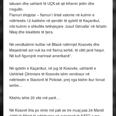
takuam dhe ushtarë të UÇK-së që kthenin jetën dhe
rregullin.
Flamuri shqiptar – flamuri i lirisë valonte në kulmin e
ndërtesës 12-katëshe në qendër të qytetit të Kaçanikut,
mbi kulmin e shkollës tetëvjeçare ‘Jusuf Gërvalla’ në fshatin
Nikaj dhe lokalitete të tjera.
Në vendkalimin kufitar në Bllacë ndërmjet Kosovës dhe
Maqednisë sot nuk ka më flamuj serbë, të cilët janë hequr.
Në kufi figurojnë marinsat amerikanë”.
Në qytetin e Kaçanikut, në jug të Kosovës, ushtarët e
Ushtirisë Çlirimtare të Kosovës ishin vendosur në
ndërtesën e Stacionit të Policisë, prej nga kishin ikur forcat
serbe…
Kështu ishte 20 vite më parë…
Në Kosovë liria po vinte më pak se tre muaj pas 24 Marsit
1999 të fillimit të ndërhyrjes së aviacionit të NATO-s me