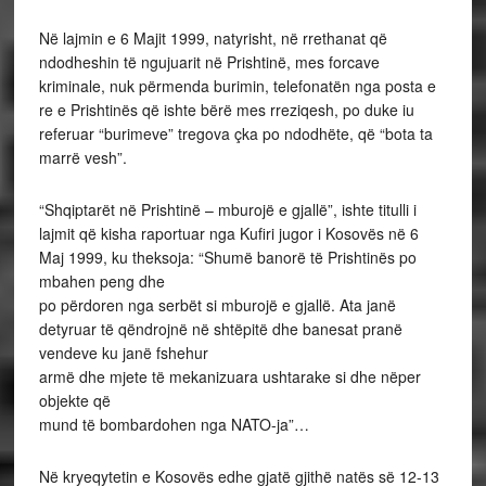
Në lajmin e 6 Majit 1999, natyrisht, në rrethanat që
ndodheshin të ngujuarit në Prishtinë, mes forcave
kriminale, nuk përmenda burimin, telefonatën nga posta e
re e Prishtinës që ishte bërë mes rreziqesh, po duke iu
referuar “burimeve” tregova çka po ndodhëte, që “bota ta
marrë vesh”.
“Shqiptarët në Prishtinë – mburojë e gjallë”, ishte titulli i
lajmit që kisha raportuar nga Kufiri jugor i Kosovës në 6
Maj 1999, ku theksoja: “Shumë banorë të Prishtinës po
mbahen peng dhe
po përdoren nga serbët si mburojë e gjallë. Ata janë
detyruar të qëndrojnë në shtëpitë dhe banesat pranë
vendeve ku janë fshehur
armë dhe mjete të mekanizuara ushtarake si dhe nëper
objekte që
mund të bombardohen nga NATO-ja”…
Në kryeqytetin e Kosovës edhe gjatë gjithë natës së 12-13