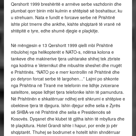
Qershorit 1999 breshëritë e armëve serbe vazhdonin dhe
plumbat qorr binin mbi kulmin e shtëpisë së boshatisur, ku
u strehuam. Nata e fundit e forcave serbe në Prishtinë
ishte plot tmerre dhe ankthe, kishte shqiptarë të vranë në
shtëpitë e tyre, edhe shumë djegie e plaçkitje.
Në mëngjesin e 13 Qershorit 1999 qielli mbi Prishtinë
mbulohej nga helikopterët e NATO-s, ndërsa kolona e
tankeve dhe makinerive tjera ushtarake shihej tek zbriste
nga kodrina e Veternikut dhe mbushte sheshet dhe rrugët
e Prishtinës. “NATO po e merr kontrollin në Prishtinë dhe
po detyron forcat serbe të largohen…” Lajmi po shkonte
nga Prishtina në Tiranë me telefonin me lidhje zvicerane
satelitore, sepse lidhjet tjera telefonike ishin të pamundura.
Në Prishtinën e shkatërruar ndihej erë shkrumi e shtëpive e
obekteve tjera të djegura. Ishin djegur edhe selia e Zyrës
së SHBA-ve në Prishtinë dhe selia e Presidencës së
Kosovës. Dyqanet dhe klubet të gjitha ishin të mbyllura dhe
të plaçkitura. Hotel Grandi ishte i hapur, por ende jo për
shqiptarët. Thuhej se bodrumet e hotelit ishin shndërruar