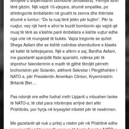
fëmijëve u shpërndanin bombone (ëmbëlsira). Fëmijtë ishin
tërë gëzim. Një vajzë 10-vjeçare, shumë smpatike, po
shtrëngonte ëmbëlsirën në grusht te zemra dhe thërriste
shumë e lumtur: “Do ta ruaj tërë jetën për kujtim”. Për ta
ruajtur, veç një herë e afroi te buzët bombonin ajo vajzë që
muaj të tërë as s’kishte parë ëmbëlsira e kishte vujtur edhe
nga urie në mungesë të bukës. Vajza tregonte se quhet
Shega Asllani dhe se është nxënëse shembullore e klasës
së katër të tetëvjeçares. Një e afërm e saj, Bardha Asllani,
me gazetarët spanjollë fliste spanisht, ndërsa për të
shprehur falenderimin e madh të gjithë fëmijët përreth
brohorisinin për Solanën, atëherë Sekretar i Përgjithshëm i
NATO-s, për Presidentin Amerikan Clinton, Kryeministrin
Britanik Bler…
Pas ndonjë ore edhe fushat rreth Lipjanit u mbushen tanke
të NATO-s, të cilat para mbrëmjes arrijnë deri afër
Prishtinës, por hyrja në kryeqytet mbetet për të nesërmen.
Me gazetarët që nuk u pritej u nisëm për në Prishtinë edhe