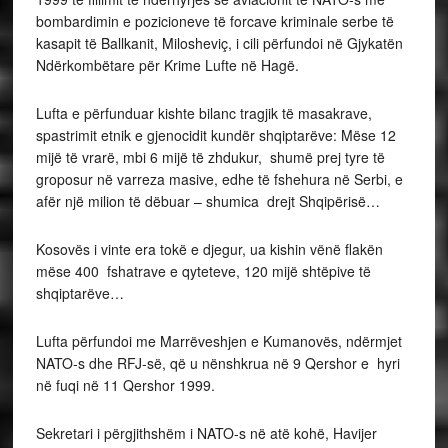
bombardimin e pozicioneve të forcave kriminale serbe të
kasapit të Ballkanit, Milosheviç, i cili përfundoi në Gjykatën
Ndërkombëtare për Krime Lufte në Hagë.
Lufta e përfunduar kishte bilanc tragjik të masakrave,
spastrimit etnik e gjenocidit kundër shqiptarëve: Mëse 12
mijë të vrarë, mbi 6 mijë të zhdukur, shumë prej tyre të
groposur në varreza masive, edhe të fshehura në Serbi, e
afër një milion të dëbuar – shumica drejt Shqipërisë…
Kosovës i vinte era tokë e djegur, ua kishin vënë flakën
mëse 400 fshatrave e qyteteve, 120 mijë shtëpive të
shqiptarëve…
Lufta përfundoi me Marrëveshjen e Kumanovës, ndërmjet
NATO-s dhe RFJ-së, që u nënshkrua në 9 Qershor e hyri
në fuqi në 11 Qershor 1999.
Sekretari i përgjithshëm i NATO-s në atë kohë, Havijer