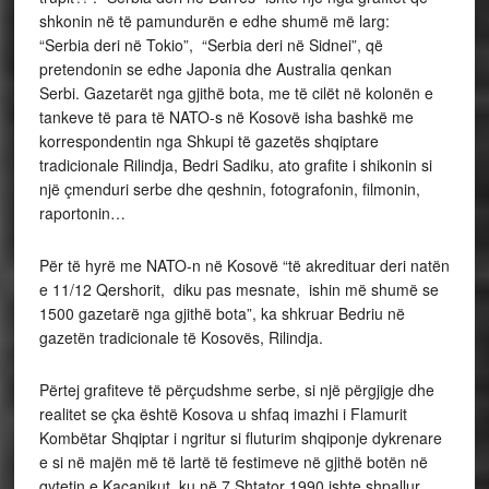
shkonin në të pamundurën e edhe shumë më larg:
“Serbia deri në Tokio”, “Serbia deri në Sidnei”, që
pretendonin se edhe Japonia dhe Australia qenkan
Serbi. Gazetarët nga gjithë bota, me të cilët në kolonën e
tankeve të para të NATO-s në Kosovë isha bashkë me
korrespondentin nga Shkupi të gazetës shqiptare
tradicionale Rilindja, Bedri Sadiku, ato grafite i shikonin si
një çmenduri serbe dhe qeshnin, fotografonin, filmonin,
raportonin…
Për të hyrë me NATO-n në Kosovë “të akredituar deri natën
e 11/12 Qershorit, diku pas mesnate, ishin më shumë se
1500 gazetarë nga gjithë bota”, ka shkruar Bedriu në
gazetën tradicionale të Kosovës, Rilindja.
Përtej grafiteve të përçudshme serbe, si një përgjigje dhe
realitet se çka është Kosova u shfaq imazhi i Flamurit
Kombëtar Shqiptar i ngritur si fluturim shqiponje dykrenare
e si në majën më të lartë të festimeve në gjithë botën në
qytetin e Kaçanikut, ku në 7 Shtator 1990 ishte shpallur