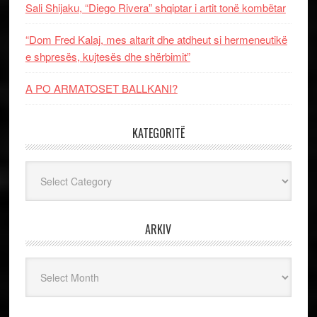
Sali Shijaku, “Diego Rivera” shqiptar i artit tonë kombëtar
“Dom Fred Kalaj, mes altarit dhe atdheut si hermeneutikë
e shpresës, kujtesës dhe shërbimit”
A PO ARMATOSET BALLKANI?
KATEGORITË
Kategoritë
ARKIV
Arkiv