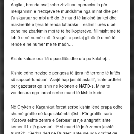
Anglia , brenda asaj kohe zhvilluan operacionin për
mënjanimin e rreziqeve të mundshme nga minat dhe për
t’u siguruar se mbi urë do të mund të kalojnë tanket dhe
makineritë e tjera të renda luftarake. Testimi i urës u bë
edhe me zbarkimin mbi të të helikopterëve, fillimisht më të
lehtë e në numër më të vogël, e pastaj githënjë e më të
rëndë e në numër më të madh…
Kishte kaluar ora 15 e pasditës dhe ura po kalohej…
Kishte edhe rreziqe e pengesa të tjera në terrene të luftës
së sapopërfunduar. “Asnjë hap jashtë asfalti”, ishte urdhëri
për gazetarët që ishin në kolonën e NATO-s. Mina të
vendosura nga forcat serbe mund të kishte kudo.
Në Grykën e Kaçanikut forcat serbe kishin lënë prapa edhe
shumë grafite në faqe shkëmbinjësh. Për grafitin serb
“Kosova është zemra e Serbisë” si një antigrafit ishte
komenti i një gazetari: “E si mund të jetë zemra jashtë
trupit?!”. “Serbia deri në Durrës” ishte një nga grafitet që