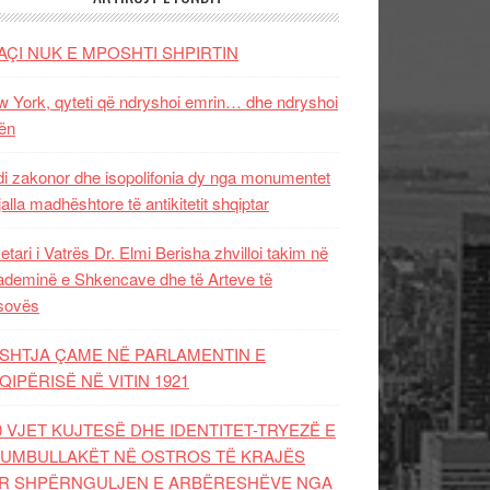
AÇI NUK E MPOSHTI SHPIRTIN
 York, qyteti që ndryshoi emrin… dhe ndryshoi
ën
i zakonor dhe isopolifonia dy nga monumentet
jalla madhështore të antikitetit shqiptar
etari i Vatrës Dr. Elmi Berisha zhvilloi takim në
deminë e Shkencave dhe të Arteve të
sovës
SHTJA ÇAME NË PARLAMENTIN E
QIPËRISË NË VITIN 1921
0 VJET KUJTESË DHE IDENTITET-TRYEZË E
UMBULLAKËT NË OSTROS TË KRAJËS
R SHPËRNGULJEN E ARBËRESHËVE NGA