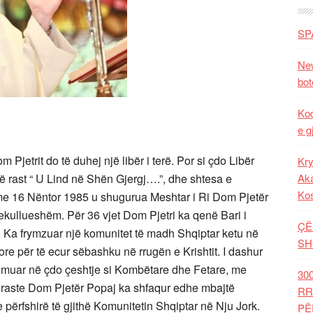
SP
New
bot
Kod
e g
Pjetrit do të duhej një libër i terë. Por si çdo Libër
Kry
Aka
ëtë rast “ U Lind në Shën Gjergj….”, dhe shtesa e
Ko
se me 16 Nëntor 1985 u shugurua Meshtar i Ri Dom Pjetër
mrekullueshëm. Për 36 vjet Dom Pjetri ka qenë Bari i
ÇË
t. Ka frymzuar një komunitet të madh Shqiptar ketu në
SH
re për të ecur sëbashku në rrugën e Krishtit. I dashur
ihmuar në çdo çeshtje si Kombëtare dhe Fetare, me
30
ë raste Dom Pjetër Popaj ka shfaqur edhe mbajtë
RR
përfshirë të gjithë Komunitetin Shqiptar në Nju Jork.
PË