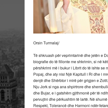
Orsin Turmalaj/
Të shkruash për veprimtarinë dhe jetën e Dom 
biografie do të fillonte me shkrimin, si në k
përshkrimi më i bukur i Librit do të ishte 
Popaj, dhe aty nisi Një Kapitull i Ri dhe i 
denjë dhe Shërbtor i mirë për grigjen e Zoti
Nju Jork si nga ana shpirtrore dhe shembullo
dhe Bujar, e i gatshëm gjithmonë për të nd
pervujtni dhe përkushtim të lartë. Në shum
Respekt, Tolerancë dhe Harmoni ndër-fetare 