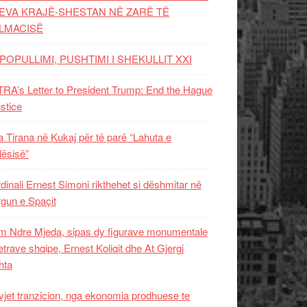
EVA KRAJË-SHESTAN NË ZARË TË
LMACISË
POPULLIMI, PUSHTIMI I SHEKULLIT XXI
RA’s Letter to President Trump: End the Hague
ustice
 Tirana në Kukaj për të parë “Lahuta e
ësisë”
dinali Ernest Simoni rikthehet si dëshmitar në
gun e Spaçit
 Ndre Mjeda, sipas dy figurave monumentale
letrave shqipe, Ernest Koliqit dhe At Gjergj
hta
vjet tranzicion, nga ekonomia prodhuese te