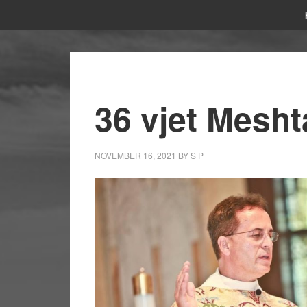
36 vjet Mesht
NOVEMBER 16, 2021
BY
S P