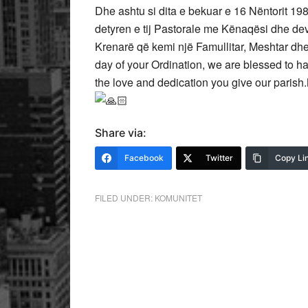
Dhe ashtu si dita e bekuar e 16 Nëntorit 19
detyren e tij Pastorale me Kënaqësi dhe dev
Krenarë që kemi një Famullitar, Meshtar dh
day of your Ordination, we are blessed to ha
the love and dedication you give our paris
Share via:
Facebook
Twitter
Copy Li
FILED UNDER:
KOMUNITET