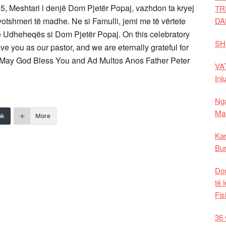
85, Meshtari i denjë Dom Pjetër Popaj, vazhdon ta kryej
TR
DA
otshmeri të madhe. Ne si Famulli, jemi me të vërtete
e Udheheqës si Dom Pjetër Popaj. On this celebratory
SH
ve you as our pastor, and we are eternally grateful for
h.May God Bless You and Ad Multos Anos Father Peter
VAT
Inj
Nga
Mal
nk
More
Kar
Bur
Dom
të 
Fis
36 