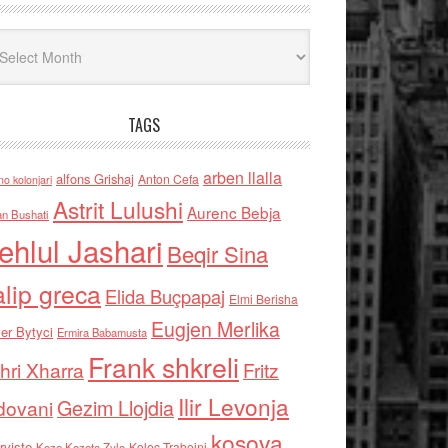
iv
TAGS
arben llalla
alfons Grishaj
Anton Cefa
no kolonjari
Astrit Lulushi
Aurenc Bebja
an Bushati
ehlul Jashari
Beqir Sina
alip greca
Elida Buçpapaj
Elmi Berisha
Eugjen Merlika
er Bytyci
Ermira Babamusta
Frank shkreli
hri Xharra
Fritz
Ilir Levonja
Gezim Llojdia
dovani
kosova
rviste
Kolec Traboini
Keze Kozeta Zylo