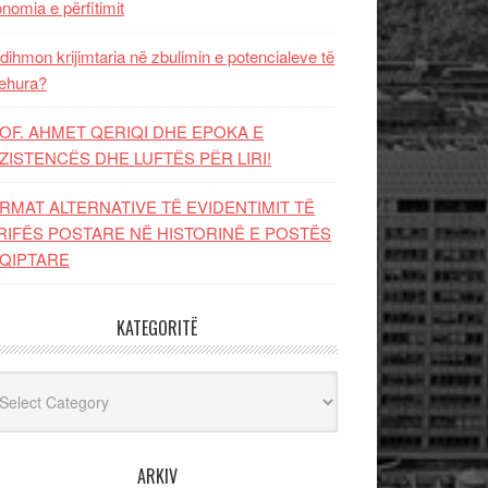
nomia e përfitimit
dihmon krijimtaria në zbulimin e potencialeve të
ehura?
OF. AHMET QERIQI DHE EPOKA E
ZISTENCЁS DHE LUFTЁS PЁR LIRI!
RMAT ALTERNATIVE TË EVIDENTIMIT TË
RIFËS POSTARE NË HISTORINË E POSTËS
QIPTARE
KATEGORITË
egoritë
ARKIV