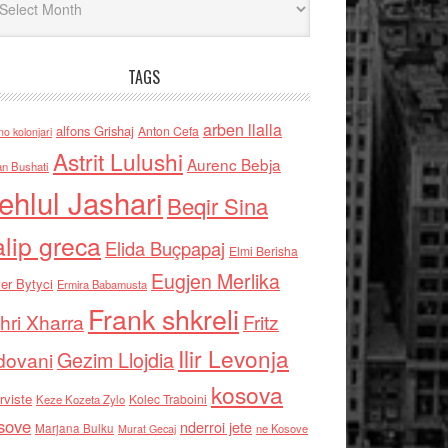
TAGS
arben llalla
alfons Grishaj
Anton Cefa
no kolonjari
Astrit Lulushi
Aurenc Bebja
an Bushati
ehlul Jashari
Beqir Sina
alip greca
Elida Buçpapaj
Elmi Berisha
Eugjen Merlika
er Bytyci
Ermira Babamusta
Frank shkreli
hri Xharra
Fritz
Ilir Levonja
Gezim Llojdia
dovani
kosova
rviste
Kolec Traboini
Keze Kozeta Zylo
sove
nderroi jete
Marjana Bulku
ne Kosove
Murat Gecaj