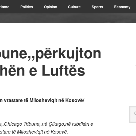
Home
Politics
Opinion
Culture
Sports
Economy
bune,,përkujton
hën e Luftës
n vrastare
të Milosheviqit në Kosovë/
,,Chicago Tribune,,në Çikago,në rubrikën e
tare të Milosheviqit në Kosovë.