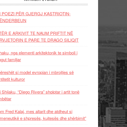
I POEZI PËR GJERGJ KASTRIOTIN-
ËNDERBEUN
TËR E ARKIVIT TE NAUM PRIFTIT NË
RVJETORIN E PARE TE DRAGO SILIQIT
aku, nga elementi arkitektonik te simboli i
ngut familjar
ëreshët si model evropian i mbrojtjes së
titetit kulturor
i Shijaku, “Diego Rivera” shqiptar i artit tonë
mbëtar
m Fred Kalaj, mes altarit dhe atdheut si
meneutikë e shpresës, kujtesës dhe shërbimit”