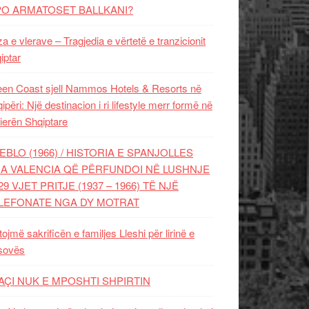
PO ARMATOSET BALLKANI?
za e vlerave – Tragjedia e vërtetë e tranzicionit
iptar
en Coast sjell Nammos Hotels & Resorts në
ipëri: Një destinacion i ri lifestyle merr formë në
ierën Shqiptare
EBLO (1966) / HISTORIA E SPANJOLLES
A VALENCIA QË PËRFUNDOI NË LUSHNJE
29 VJET PRITJE (1937 – 1966) TË NJË
LEFONATE NGA DY MOTRAT
tojmë sakrificën e familjes Lleshi për lirinë e
sovës
AÇI NUK E MPOSHTI SHPIRTIN