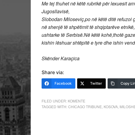
Me tej thuhet në këtë rubrikë për lexuesit a
Jugosllavisë,
Slobodan Miloseviç,po në këtë ditë refuzoi 
në shenjë të shpëtimit të shqiptarëve etni
ushtarke të Serbisë.Në këtë kohë,thotë gaze
kishin lëshuar shtëpitë e tyre dhe ishin ven
Skënder Karaçica
Share via:
Facebook
Twitter
Copy Li
FILED UNDER:
KOMENTE
TAGGED WITH:
CHICAGO TRIBUNE
,
KOSOVA
,
MILOSH