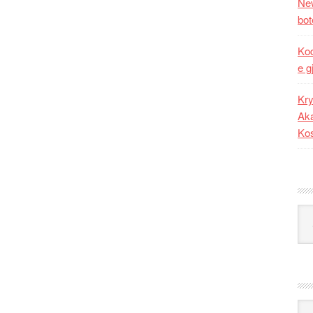
New
bot
Kod
e g
Kry
Aka
Ko
Kat
Ark