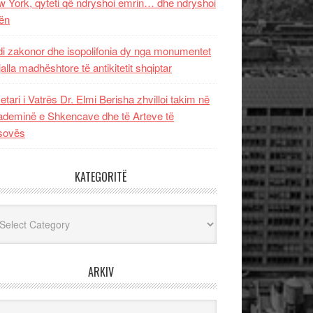
 York, qyteti që ndryshoi emrin… dhe ndryshoi
ën
i zakonor dhe isopolifonia dy nga monumentet
jalla madhështore të antikitetit shqiptar
etari i Vatrës Dr. Elmi Berisha zhvilloi takim në
deminë e Shkencave dhe të Arteve të
sovës
KATEGORITË
egoritë
ARKIV
iv