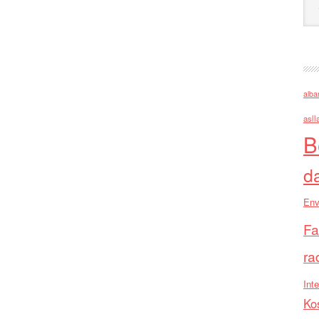
alba
asll
B
d
Env
Fa
ra
Inte
Ko