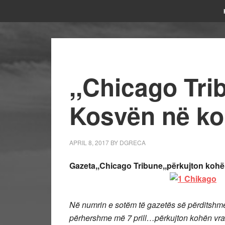
,,Chicago Tri
Kosvën në ko
APRIL 8, 2017
BY
DGRECA
Gazeta,,Chicago Tribune,,përkujton kohë
Në numrin e sotëm të gazetës së përditshme
përhershme më 7 prill…përkujton kohën vras