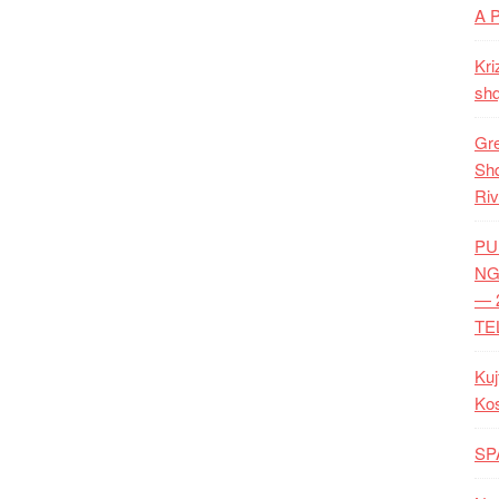
A 
Kri
shq
Gre
Shq
Riv
PU
NG
— 
TE
Kuj
Ko
SP