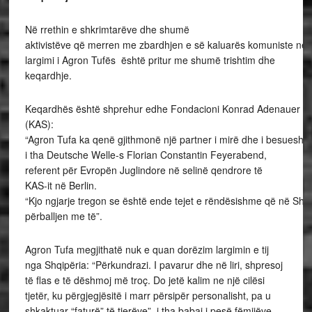
Në rrethin e shkrimtarëve dhe shumë
aktivistëve që merren me zbardhjen e së kaluarës komuniste në 
largimi i Agron Tufës është pritur me shumë trishtim dhe
keqardhje.
Keqardhës është shprehur edhe Fondacioni Konrad Adenauer
(KAS):
“Agron Tufa ka qenë gjithmonë një partner i mirë dhe i besuesh
i tha Deutsche Welle-s Florian Constantin Feyerabend,
referent për Evropën Juglindore në selinë qendrore të
KAS-it në Berlin.
“Kjo ngjarje tregon se është ende tejet e rëndësishme që në Shq
përballjen me të”.
Agron Tufa megjithatë nuk e quan dorëzim largimin e tij
nga Shqipëria: “Përkundrazi. I pavarur dhe në liri, shpresoj
të flas e të dëshmoj më troç. Do jetë kalim ne një cilësi
tjetër, ku përgjegjësitë i marr përsipër personalisht, pa u
shkaktuar “faturë” të tjerëve”, i tha babai i pesë fëmijëve