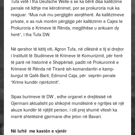
Tufa vetë i tha Deutsche Welle-s se ka bërë disa kallëzime
penale në lidhje me kërcënimet, por se prokuroria nuk ka
reaguar. “Mua nuk mu pergjigjën asnjëherë. As kallëzimeve
private, e as nuk morëm përgjigje për kallëzimin e Cajes te
Prokuroria e Krimeve të Rënda, megjithëse u ankuam dy
herë”, i tha Tufa DW.
Në qershor të këtij viti, Agron Tufa, në cilësinë e tij si drejtor
i Institutit të Studimeve të Krimeve të Komunizmit, për herë
të parë në historinë e Shqipërisë, paditi në Prokurorinë e
Krimeve të Rënda në Tiranë ish-komandantin e kamp-
burgut të Qafë-Barit, Edmond Caja, për veprën penale
“Krime kundër njerëzimit”.
Sipas burimeve të DW , edhe organet e drejtësisë në
Gjermani aktualisht po shikojnë mundësinë e ngritjes së një
akuze kundër të njëjtit person, i cili prej shumë vitesh ka
marrë shtetësinë gjermane dhe jeton në Bavari.
Në luftë me kastën e vjetër