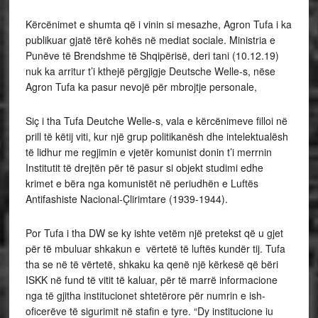
Kërcënimet e shumta që i vinin si mesazhe, Agron Tufa i ka
publikuar gjatë tërë kohës në mediat sociale. Ministria e
Punëve të Brendshme të Shqipërisë, deri tani (10.12.19)
nuk ka arritur t’i kthejë përgjigje Deutsche Welle-s, nëse
Agron Tufa ka pasur nevojë për mbrojtje personale,
Siç i tha Tufa Deutche Welle-s, vala e kërcënimeve filloi në
prill të këtij viti, kur një grup politikanësh dhe intelektualësh
të lidhur me regjimin e vjetër komunist donin t’i merrnin
Institutit të drejtën për të pasur si objekt studimi edhe
krimet e bëra nga komunistët në periudhën e Luftës
Antifashiste Nacional-Çlirimtare (1939-1944).
Por Tufa i tha DW se ky ishte vetëm një pretekst që u gjet
për të mbuluar shkakun e vërtetë të luftës kundër tij. Tufa
tha se në të vërtetë, shkaku ka qenë një kërkesë që bëri
ISKK në fund të vitit të kaluar, për të marrë informacione
nga të gjitha institucionet shtetërore për numrin e ish-
oficerëve të sigurimit në stafin e tyre. “Dy institucione iu