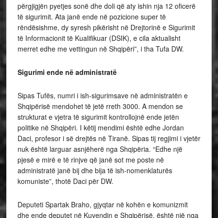
përgjigjën pyetjes sonë dhe doli që aty ishin nja 12 oficerë
të sigurimit. Ata janë ende në pozicione super të
rëndësishme, dy syresh pikërisht në Drejtorinë e Sigurimit
të Informacionit të Kualifikuar (DSIK), e cila aktualisht
merret edhe me vettingun në Shqipëri”, i tha Tufa DW.
Sigurimi ende në administratë
Sipas Tufës, numri i ish-sigurimsave në administratën e
Shqipërisë mendohet të jetë rreth 3000. A mendon se
strukturat e vjetra të sigurimit kontrollojnë ende jetën
politike në Shqipëri. I këtij mendimi është edhe Jordan
Daci, profesor i së drejtës në Tiranë. Sipas tij regjimi i vjetër
nuk është larguar asnjëherë nga Shqipëria. “Edhe një
pjesë e mirë e të rinjve që janë sot me poste në
administratë janë bij dhe bija të ish-nomenklaturës
komuniste”, thotë Daci për DW.
Deputeti Spartak Braho, gjyqtar në kohën e komunizmit
dhe ende deputet në Kuvendin e Shqipërisë, është një nga