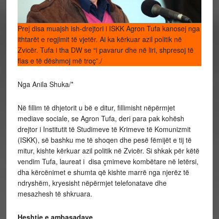
Prej disa muajsh ish-drejtori i ISKK Agron Tufa kanosej nga
ithtarët e regjimit të vjetër. Ai ka kërkuar azil politik në
Zvicër. Tufa i tha DW se “i pavarur dhe në liri, shpresoj të
flas e të dëshmoj më troç”./
Nga Anila Shuka/*
Në fillim të dhjetorit u bë e ditur, fillimisht nëpërmjet
mediave sociale, se Agron Tufa, deri para pak kohësh
drejtor i Institutit të Studimeve të Krimeve të Komunizmit
(ISKK), së bashku me të shoqen dhe pesë fëmijët e tij të
mitur, kishte kërkuar azil politik në Zvicër. Si shkak për këtë
vendim Tufa, laureat i disa çmimeve kombëtare në letërsi,
dha kërcënimet e shumta që kishte marrë nga njerëz të
ndryshëm, kryesisht nëpërmjet telefonatave dhe
mesazhesh të shkruara.
Heshtje e ambasadave