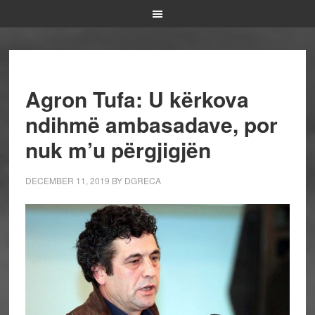
Agron Tufa: U kërkova
ndihmë ambasadave, por
nuk m’u përgjigjën
DECEMBER 11, 2019
BY
DGRECA