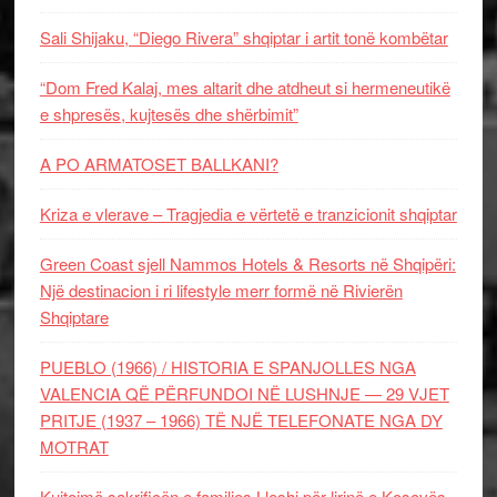
Sali Shijaku, “Diego Rivera” shqiptar i artit tonë kombëtar
“Dom Fred Kalaj, mes altarit dhe atdheut si hermeneutikë
e shpresës, kujtesës dhe shërbimit”
A PO ARMATOSET BALLKANI?
Kriza e vlerave – Tragjedia e vërtetë e tranzicionit shqiptar
Green Coast sjell Nammos Hotels & Resorts në Shqipëri:
Një destinacion i ri lifestyle merr formë në Rivierën
Shqiptare
PUEBLO (1966) / HISTORIA E SPANJOLLES NGA
VALENCIA QË PËRFUNDOI NË LUSHNJE — 29 VJET
PRITJE (1937 – 1966) TË NJË TELEFONATE NGA DY
MOTRAT
Kujtojmë sakrificën e familjes Lleshi për lirinë e Kosovës