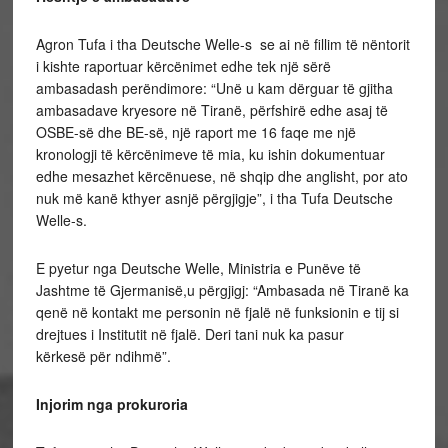
Agron Tufa i tha Deutsche Welle-s se ai në fillim të nëntorit
i kishte raportuar kërcënimet edhe tek një sërë
ambasadash perëndimore: “Unë u kam dërguar të gjitha
ambasadave kryesore në Tiranë, përfshirë edhe asaj të
OSBE-së dhe BE-së, një raport me 16 faqe me një
kronologji të kërcënimeve të mia, ku ishin dokumentuar
edhe mesazhet kërcënuese, në shqip dhe anglisht, por ato
nuk më kanë kthyer asnjë përgjigje”, i tha Tufa Deutsche
Welle-s.
E pyetur nga Deutsche Welle, Ministria e Punëve të
Jashtme të Gjermanisë,u përgjigj: “Ambasada në Tiranë ka
qenë në kontakt me personin në fjalë në funksionin e tij si
drejtues i Institutit në fjalë. Deri tani nuk ka pasur
kërkesë për ndihmë”.
Injorim nga prokuroria