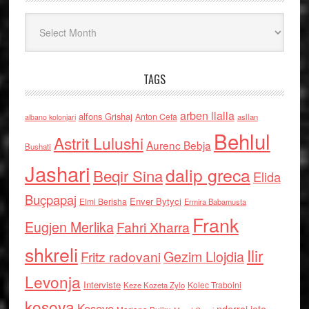
Arkiv
TAGS
arben llalla
alfons Grishaj
Anton Cefa
asllan
albano kolonjari
Behlul
Astrit Lulushi
Aurenc Bebja
Bushati
Jashari
dalip greca
Beqir Sina
Elida
Buçpapaj
Enver Bytyci
Elmi Berisha
Ermira Babamusta
Frank
Eugjen Merlika
Fahri Xharra
shkreli
Ilir
Gezim Llojdia
Fritz radovani
Levonja
Interviste
Kolec Traboini
Keze Kozeta Zylo
kosova
Kosove
nderroi jete