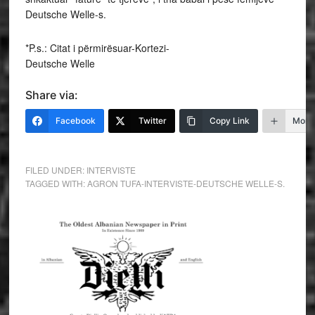
Deutsche Welle-s.
*P.s.: Citat i përmirësuar-Kortezi-
Deutsche Welle
Share via:
Facebook
Twitter
Copy Link
More
FILED UNDER:
INTERVISTE
TAGGED WITH:
AGRON TUFA-INTERVISTE-DEUTSCHE WELLE-S.