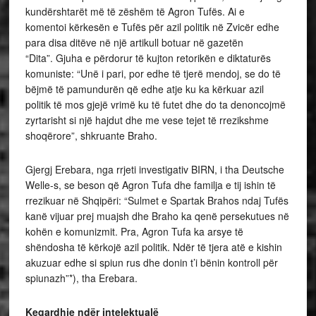
kundërshtarët më të zëshëm të Agron Tufës. Ai e
komentoi kërkesën e Tufës për azil politik në Zvicër edhe
para disa ditëve në një artikull botuar në gazetën
“Dita”. Gjuha e përdorur të kujton retorikën e diktaturës
komuniste: “Unë i pari, por edhe të tjerë mendoj, se do të
bëjmë të pamundurën që edhe atje ku ka kërkuar azil
politik të mos gjejë vrimë ku të futet dhe do ta denoncojmë
zyrtarisht si një hajdut dhe me vese tejet të rrezikshme
shoqërore”, shkruante Braho.
Gjergj Erebara, nga rrjeti investigativ BIRN, i tha Deutsche
Welle-s, se beson që Agron Tufa dhe familja e tij ishin të
rrezikuar në Shqipëri: “Sulmet e Spartak Brahos ndaj Tufës
kanë vijuar prej muajsh dhe Braho ka qenë persekutues në
kohën e komunizmit. Pra, Agron Tufa ka arsye të
shëndosha të kërkojë azil politik. Ndër të tjera atë e kishin
akuzuar edhe si spiun rus dhe donin t’i bënin kontroll për
spiunazh”*), tha Erebara.
Keqardhje ndër intelektualë