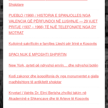
Shqiptare
PUEBLO (1966) / HISTORIA E SPANJOLLES NGA
VALENCIA QË PËRFUNDOI NË LUSHNJE — 29 VJET
PRITJE (1937 – 1966) TË NJË TELEFONATE NGA DY
MOTRAT
Kujtojmë sakrificën e familjes Lleshi për lirinë e Kosovës
SPAÇI NUK E MPOSHTI SHPIRTIN
New York, qyteti që ndryshoi emrin… dhe ndryshoi botën
Kodi zakonor dhe isopolifonia dy nga monumentet e gjalla
madhështore të antikitetit shqiptar
Kryetari i Vatrës Dr. Elmi Berisha zhvilloi takim në
Akademinë e Shkencave dhe të Arteve të Kosovës