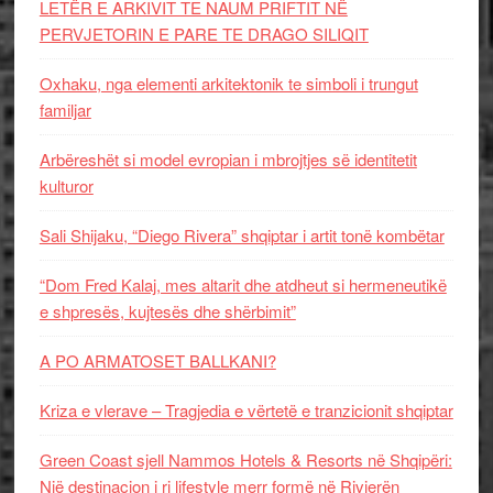
LETËR E ARKIVIT TE NAUM PRIFTIT NË
PERVJETORIN E PARE TE DRAGO SILIQIT
Oxhaku, nga elementi arkitektonik te simboli i trungut
familjar
Arbëreshët si model evropian i mbrojtjes së identitetit
kulturor
Sali Shijaku, “Diego Rivera” shqiptar i artit tonë kombëtar
“Dom Fred Kalaj, mes altarit dhe atdheut si hermeneutikë
e shpresës, kujtesës dhe shërbimit”
A PO ARMATOSET BALLKANI?
Kriza e vlerave – Tragjedia e vërtetë e tranzicionit shqiptar
Green Coast sjell Nammos Hotels & Resorts në Shqipëri:
Një destinacion i ri lifestyle merr formë në Rivierën