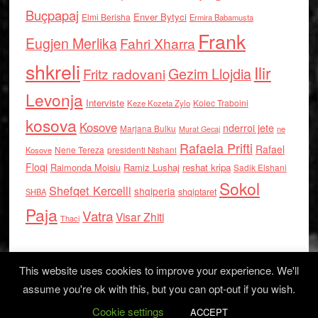
Buçpapaj
Enver Bytyci
Elmi Berisha
Ermira Babamusta
Frank
Eugjen Merlika
Fahri Xharra
shkreli
Ilir
Gezim Llojdia
Fritz radovani
Levonja
Interviste
Kolec Traboini
Keze Kozeta Zylo
kosova
Kosove
nderroi jete
Marjana Bulku
ne
Murat Gecaj
Rafaela Prifti
Rafael
Nene Tereza
Kosove
presidenti Nishani
Floqi
Raimonda Moisiu
Ramiz Lushaj
reshat kripa
Sadik Elshani
Sokol
Shefqet Kercelli
shqiperia
shqiptaret
SHBA
Paja
Vatra
Visar Zhiti
Thaci
This website uses cookies to improve your experience. We'll
assume you're ok with this, but you can opt-out if you wish.
Cookie settings
Log in
ACCEPT