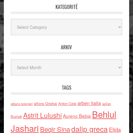
KATEGORITË
Kategoritë
ARKIV
Arkiv
TAGS
arben llalla
alfons Grishaj
Anton Cefa
asllan
albano kolonjari
Behlul
Astrit Lulushi
Aurenc Bebja
Bushati
Jashari
dalip greca
Beqir Sina
Elida