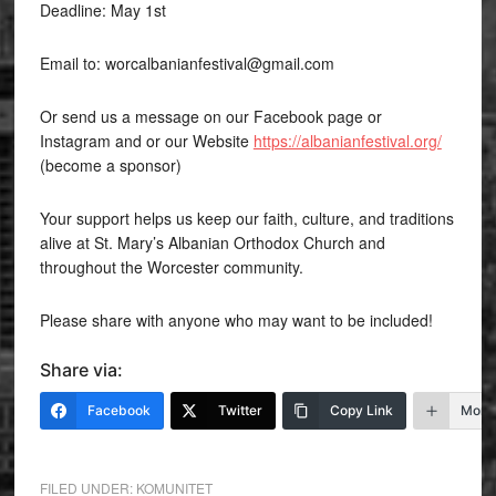
Deadline: May 1st
Email to: worcalbanianfestival@gmail.com
Or send us a message on our Facebook page or
Instagram and or our Website
https://albanianfestival.org/
(become a sponsor)
Your support helps us keep our faith, culture, and traditions
alive at St. Mary’s Albanian Orthodox Church and
throughout the Worcester community.
Please share with anyone who may want to be included!
Share via:
Facebook
Twitter
Copy Link
More
FILED UNDER:
KOMUNITET