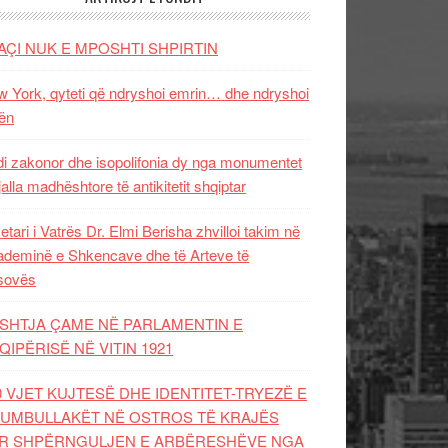
AÇI NUK E MPOSHTI SHPIRTIN
 York, qyteti që ndryshoi emrin… dhe ndryshoi
ën
i zakonor dhe isopolifonia dy nga monumentet
jalla madhështore të antikitetit shqiptar
etari i Vatrës Dr. Elmi Berisha zhvilloi takim në
deminë e Shkencave dhe të Arteve të
sovës
SHTJA ÇAME NË PARLAMENTIN E
QIPËRISË NË VITIN 1921
0 VJET KUJTESË DHE IDENTITET-TRYEZË E
UMBULLAKËT NË OSTROS TË KRAJËS
R SHPËRNGULJEN E ARBËRESHËVE NGA