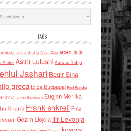
iv
TAGS
arben llalla
alfons Grishaj
Anton Cefa
no kolonjari
Astrit Lulushi
Aurenc Bebja
an Bushati
ehlul Jashari
Beqir Sina
alip greca
Elida Buçpapaj
Elmi Berisha
Eugjen Merlika
er Bytyci
Ermira Babamusta
Frank shkreli
hri Xharra
Fritz
Ilir Levonja
Gezim Llojdia
dovani
kosova
rviste
Kolec Traboini
Keze Kozeta Zylo