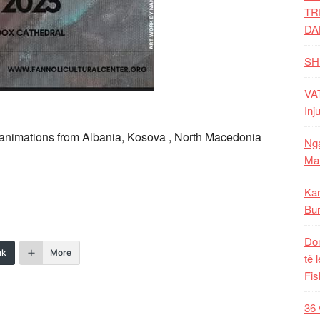
TR
DA
SH
VAT
Inj
5 animations from Albania, Kosova , North Macedonia
Nga
Mal
Kar
Bur
Dom
nk
More
të 
Fis
36 