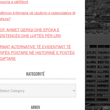
nomia e përfitimit
dihmon krijimtaria në zbulimin e potencialeve të
ehura?
OF. AHMET QERIQI DHE EPOKA E
ZISTENCЁS DHE LUFTЁS PЁR LIRI!
RMAT ALTERNATIVE TË EVIDENTIMIT TË
RIFËS POSTARE NË HISTORINË E POSTËS
QIPTARE
KATEGORITË
egoritë
ARKIV