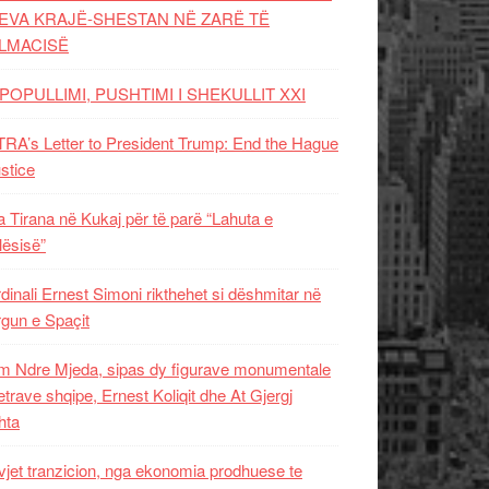
EVA KRAJË-SHESTAN NË ZARË TË
LMACISË
POPULLIMI, PUSHTIMI I SHEKULLIT XXI
RA’s Letter to President Trump: End the Hague
ustice
 Tirana në Kukaj për të parë “Lahuta e
ësisë”
dinali Ernest Simoni rikthehet si dëshmitar në
gun e Spaçit
 Ndre Mjeda, sipas dy figurave monumentale
letrave shqipe, Ernest Koliqit dhe At Gjergj
hta
vjet tranzicion, nga ekonomia prodhuese te