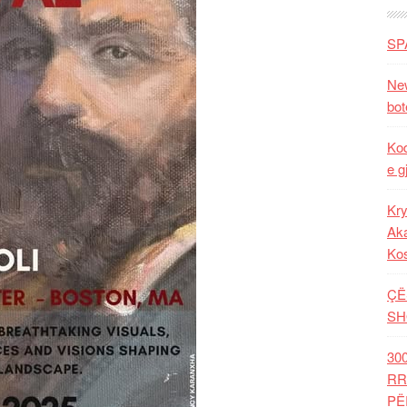
SP
New
bot
Kod
e g
Kry
Aka
Ko
ÇË
SH
30
RR
PË