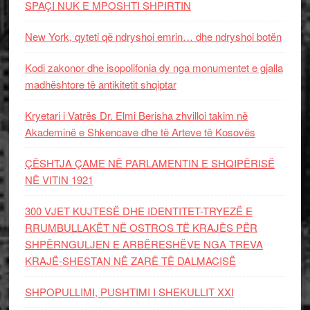
SPAÇI NUK E MPOSHTI SHPIRTIN
New York, qyteti që ndryshoi emrin… dhe ndryshoi botën
Kodi zakonor dhe isopolifonia dy nga monumentet e gjalla
madhështore të antikitetit shqiptar
Kryetari i Vatrës Dr. Elmi Berisha zhvilloi takim në
Akademinë e Shkencave dhe të Arteve të Kosovës
ÇËSHTJA ÇAME NË PARLAMENTIN E SHQIPËRISË
NË VITIN 1921
300 VJET KUJTESË DHE IDENTITET-TRYEZË E
RRUMBULLAKËT NË OSTROS TË KRAJËS PËR
SHPËRNGULJEN E ARBËRESHËVE NGA TREVA
KRAJË-SHESTAN NË ZARË TË DALMACISË
SHPOPULLIMI, PUSHTIMI I SHEKULLIT XXI