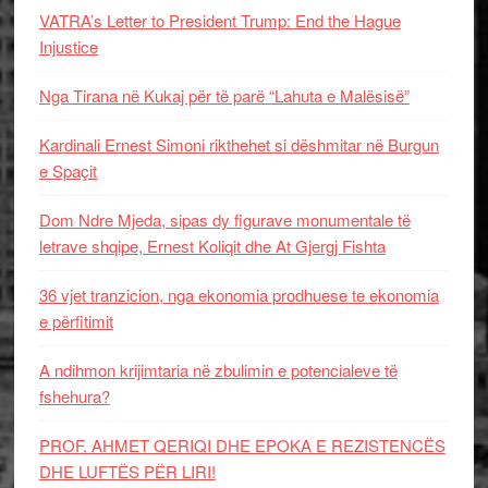
VATRA’s Letter to President Trump: End the Hague
Injustice
Nga Tirana në Kukaj për të parë “Lahuta e Malësisë”
Kardinali Ernest Simoni rikthehet si dëshmitar në Burgun
e Spaçit
Dom Ndre Mjeda, sipas dy figurave monumentale të
letrave shqipe, Ernest Koliqit dhe At Gjergj Fishta
36 vjet tranzicion, nga ekonomia prodhuese te ekonomia
e përfitimit
A ndihmon krijimtaria në zbulimin e potencialeve të
fshehura?
PROF. AHMET QERIQI DHE EPOKA E REZISTENCЁS
DHE LUFTЁS PЁR LIRI!