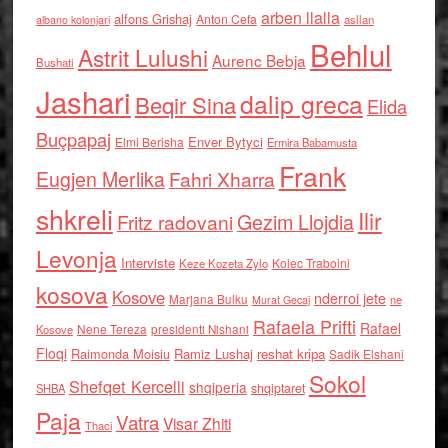
arben llalla
alfons Grishaj
Anton Cefa
asllan
albano kolonjari
Behlul
Astrit Lulushi
Aurenc Bebja
Bushati
Jashari
dalip greca
Beqir Sina
Elida
Buçpapaj
Enver Bytyci
Elmi Berisha
Ermira Babamusta
Frank
Eugjen Merlika
Fahri Xharra
shkreli
Ilir
Gezim Llojdia
Fritz radovani
Levonja
Interviste
Kolec Traboini
Keze Kozeta Zylo
kosova
Kosove
nderroi jete
Marjana Bulku
ne
Murat Gecaj
Rafaela Prifti
Rafael
Nene Tereza
Kosove
presidenti Nishani
Floqi
Raimonda Moisiu
Ramiz Lushaj
reshat kripa
Sadik Elshani
Sokol
Shefqet Kercelli
shqiperia
shqiptaret
SHBA
Paja
Vatra
Visar Zhiti
Thaci