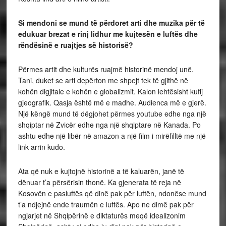
Si mendoni se mund të përdoret arti dhe muzika për të
edukuar brezat e rinj lidhur me kujtesën e luftës dhe
rëndësinë e ruajtjes së historisë?
Përmes artit dhe kulturës ruajmë historinë mendoj unë.
Tani, duket se arti depërton me shpejt tek të gjithë në
kohën digjitale e kohën e globalizmit. Kalon lehtësisht kufij
gjeografik. Qasja është më e madhe. Audienca më e gjerë.
Një këngë mund të dëgjohet përmes youtube edhe nga një
shqiptar në Zvicër edhe nga një shqiptare në Kanada. Po
ashtu edhe një libër në amazon a një film i mirëfilltë me një
link arrin kudo.
Ata që nuk e kujtojnë historinë a të kaluarën, janë të
dënuar t’a përsërisin thonë. Ka gjenerata të reja në
Kosovën e pasluftës që dinë pak për luftën, ndonëse mund
t’a ndjejnë ende traumën e luftës. Apo ne dimë pak për
ngjarjet në Shqipërinë e diktaturës meqë idealizonim