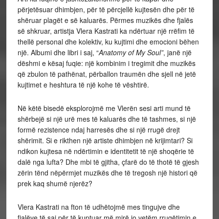
përjetësuar dhimbjen, për të përcjellë kujtesën dhe për të
shëruar plagët e së kaluarës. Përmes muzikës dhe fjalës
së shkruar, artistja Vlera Kastrati ka ndërtuar një rrëfim të
thellë personal dhe kolektiv, ku kujtimi dhe emocioni bëhen
një. Albumi dhe libri i saj, “
Anatomy of My Soul”
, janë një
dëshmi e kësaj fuqie: një kombinim i tregimit dhe muzikës
që zbulon të pathënat, përballon traumën dhe sjell në jetë
kujtimet e heshtura të një kohe të vështirë.
Në këtë bisedë eksplorojmë me Vlerën sesi arti mund të
shërbejë si një urë mes të kaluarës dhe të tashmes, si një
formë rezistence ndaj harresës dhe si një rrugë drejt
shërimit. Si e rikthen një artiste dhimbjen në krijimtari? Si
ndikon kujtesa në ndërtimin e identitetit të një shoqërie të
dalë nga lufta? Dhe mbi të gjitha, çfarë do të thotë të gjesh
zërin tënd nëpërmjet muzikës dhe të tregosh një histori që
prek kaq shumë njerëz?
Vlera Kastrati na fton të udhëtojmë mes tingujve dhe
fjalëve të saj për të kuptuar më mirë jo vetëm rrugëtimin e