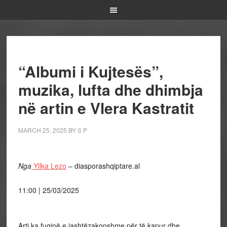
“Albumi i Kujtesës”,
muzika, lufta dhe dhimbja
në artin e Vlera Kastratit
MARCH 25, 2025
BY
S P
Nga
Yllka Lezo
– diasporashqiptare.al
11:00 | 25/03/2025
Arti ka fuqinë e jashtëzakonshme për të kapur dhe