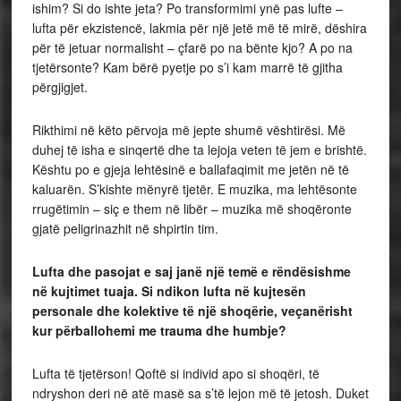
ishim? Si do ishte jeta? Po transformimi ynë pas lufte –
lufta për ekzistencë, lakmia për një jetë më të mirë, dëshira
për të jetuar normalisht – çfarë po na bënte kjo? A po na
tjetërsonte? Kam bërë pyetje po s’i kam marrë të gjitha
përgjigjet.
Rikthimi në këto përvoja më jepte shumë vështirësi. Më
duhej të isha e sinqertë dhe ta lejoja veten të jem e brishtë.
Kështu po e gjeja lehtësinë e ballafaqimit me jetën në të
kaluarën. S’kishte mënyrë tjetër. E muzika, ma lehtësonte
rrugëtimin – siç e them në libër – muzika më shoqëronte
gjatë peligrinazhit në shpirtin tim.
Lufta dhe pasojat e saj janë një temë e rëndësishme
në kujtimet tuaja. Si ndikon lufta në kujtesën
personale dhe kolektive të një shoqërie, veçanërisht
kur përballohemi me trauma dhe humbje?
Lufta të tjetërson! Qoftë si individ apo si shoqëri, të
ndryshon deri në atë masë sa s’të lejon më të jetosh. Duket