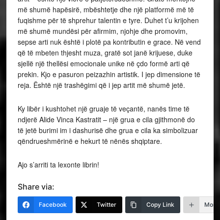
më shumë hapësirë, mbështetje dhe një platformë më të
fuqishme për të shprehur talentin e tyre. Duhet t’u krijohen
më shumë mundësi për afirmim, njohje dhe promovim,
sepse arti nuk është i plotë pa kontributin e grace. Në vend
që të mbeten thjesht muza, gratë sot janë krijuese, duke
sjellë një thellësi emocionale unike në çdo formë arti që
prekin. Kjo e pasuron peizazhin artistik. I jep dimensione të
reja. Është një trashëgimi që i jep artit më shumë jetë.
Ky libër i kushtohet një gruaje të veçantë, nanës time të
ndjerë Alide Vinca Kastratit – një grua e cila gjithmonë do
të jetë burimi im i dashurisë dhe grua e cila ka simbolizuar
qëndrueshmërinë e hekurt të nënës shqiptare.
Ajo s’arriti ta lexonte librin!
Share via:
Facebook
Twitter
Copy Link
More