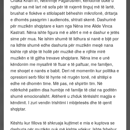
Chaka Khan-in, Nexhmije Pagarushën, këndonte duke u
ngjitur sa më lart në sofa për të nxjerrë tinguj më të lartë,
brushat e flokëve e stilolapsët bëheshin mikrofonë, dritarja
e dhomës pasqyrim i audiencës, shtrati skenë. Dashurinë
për muzikën shqiptare e kam nga Nëna ime Alide Vinca
Kastrati. Nëna ishte figura më e afërt e më e dashur e jetës
sime për mua. Ne ishim shumë të lidhura si nanë e bijë por
na lidhte shumë edhe dashuria për muzikën meqë nana
kishte një shije të hollë për muzikë dhe e njihte mirë
muzikën e të gjitha trevave shqiptare. Nëna ime e unë
këndonim me mysafirë të ftuar e të paftuar, me familjen,
me shoqet e nanës e babit. Deri në momentin kur politika e
opresioni serb filloi të hynte në rrugën tonë, në shtëpi e
edhe në dhomën time. Më pas, në shpirtin tim. Në
ndërkohë patëm disa humbje në familje të cilat na goditën
shumë emocionalisht. Atëherë u zhduk tërësisht magjia e
këndimit. I zuri vendin trishtimi i mbijetesës dhe të qenit
shqiptar.
Kështu kur fillova të shkruaja kujtimet e mia e kuptova se
dashuria për muzikën nuk më kishte vdekur. Ishte fshehur