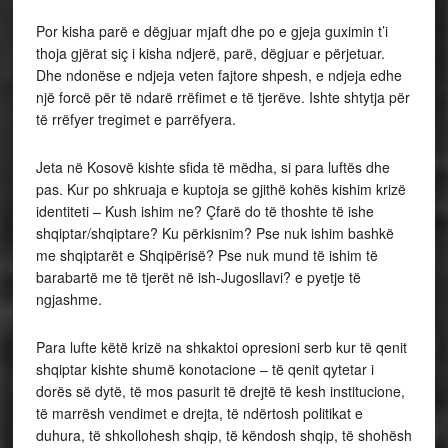
Por kisha parë e dëgjuar mjaft dhe po e gjeja guximin t’i
thoja gjërat siç i kisha ndjerë, parë, dëgjuar e përjetuar.
Dhe ndonëse e ndjeja veten fajtore shpesh, e ndjeja edhe
një forcë për të ndarë rrëfimet e të tjerëve. Ishte shtytja për
të rrëfyer tregimet e parrëfyera.
Jeta në Kosovë kishte sfida të mëdha, si para luftës dhe
pas. Kur po shkruaja e kuptoja se gjithë kohës kishim krizë
identiteti – Kush ishim ne? Çfarë do të thoshte të ishe
shqiptar/shqiptare? Ku përkisnim? Pse nuk ishim bashkë
me shqiptarët e Shqipërisë? Pse nuk mund të ishim të
barabartë me të tjerët në ish-Jugosllavi? e pyetje të
ngjashme.
Para lufte këtë krizë na shkaktoi opresioni serb kur të qenit
shqiptar kishte shumë konotacione – të qenit qytetar i
dorës së dytë, të mos pasurit të drejtë të kesh institucione,
të marrësh vendimet e drejta, të ndërtosh politikat e
duhura, të shkollohesh shqip, të këndosh shqip, të shohësh