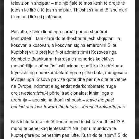
televizionin shqiptar – me një fjalë të mos kesh të drejtë të
jetosh i/e lirë e të jesh shqiptar. Thjesht s’mund të ishe njeri
i lumtur, i lirë e i plotësuar.
Paslufte, kishim lirinë nga serbët por na shoqëroi
konfuziteti – tani cfarë do të thoshte të jesh shqiptar – a
kosovar, a kosovan, a kosovian siç na emëronin! Si të
kuptohej viti 0 prej kur filloi administrimi i Kosovës nga
Kombet e Bashkuara; harresa e memories kolektive;
mospërfillja e përvojës institucionale; politika të ndërtuara
kryesisht nga ndërkombëtarë nga e gjithë bota; mungesa e
lëvizjes nga Kosova pa vizë qoftë dhe për një ditë të vetme
në Evropë; ndihmat e agjendat ndërkombëtare; rruga
drejt
westernizimi
-t përtej tradicionales; kthimi nga e
ardhmja – apo siç na thonin shpesh –
leave the past
behind and look toward the future – lëreni të kaluarën pas.
Nuk ishte fare e lehtë! Dhe a mund të ishte kaq thjesht? A
mund të bëhej kaq lehtësisht?! Në libër u mundova të
kuptoj çfarë po bëheshim pas lufte. Kush do të ishim? Si do