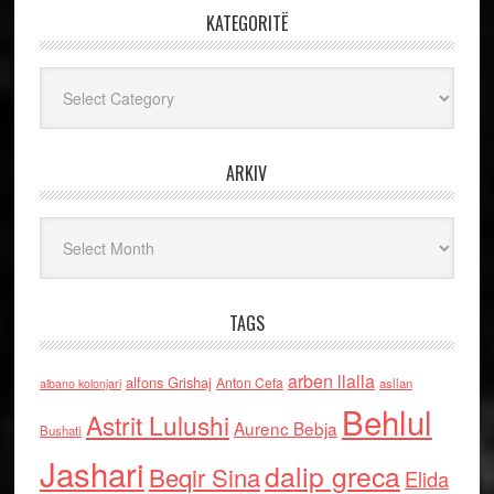
KATEGORITË
Kategoritë
ARKIV
Arkiv
TAGS
arben llalla
alfons Grishaj
Anton Cefa
asllan
albano kolonjari
Behlul
Astrit Lulushi
Aurenc Bebja
Bushati
Jashari
dalip greca
Beqir Sina
Elida