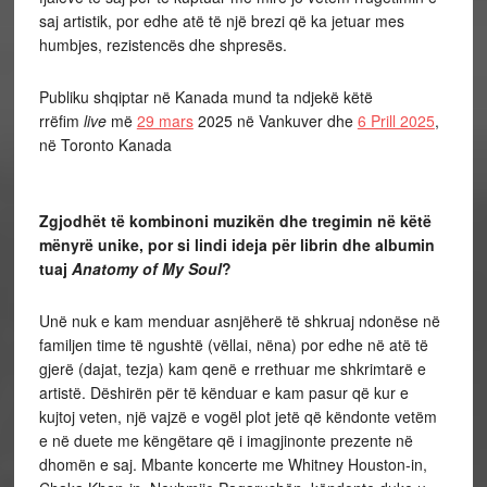
saj artistik, por edhe atë të një brezi që ka jetuar mes
humbjes, rezistencës dhe shpresës.
Publiku shqiptar në Kanada mund ta ndjekë këtë
rrëfim
live
më
29 mars
2025 në Vankuver dhe
6 Prill 2025
,
në Toronto Kanada
Zgjodhët të kombinoni muzikën dhe tregimin në këtë
mënyrë unike, por si lindi ideja për librin dhe albumin
tuaj
Anatomy of My Soul
?
Unë nuk e kam menduar asnjëherë të shkruaj ndonëse në
familjen time të ngushtë (vëllai, nëna) por edhe në atë të
gjerë (dajat, tezja) kam qenë e rrethuar me shkrimtarë e
artistë. Dëshirën për të kënduar e kam pasur që kur e
kujtoj veten, një vajzë e vogël plot jetë që këndonte vetëm
e në duete me këngëtare që i imagjinonte prezente në
dhomën e saj. Mbante koncerte me Whitney Houston-in,