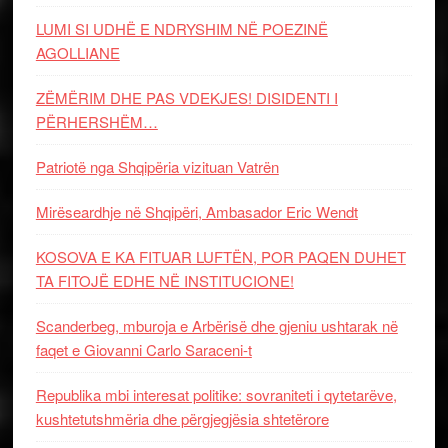
LUMI SI UDHË E NDRYSHIM NË POEZINË
AGOLLIANE
ZËMËRIM DHE PAS VDEKJES! DISIDENTI I
PËRHERSHËM…
Patriotë nga Shqipëria vizituan Vatrën
Mirëseardhje në Shqipëri, Ambasador Eric Wendt
KOSOVA E KA FITUAR LUFTËN, POR PAQEN DUHET
TA FITOJË EDHE NË INSTITUCIONE!
Scanderbeg, mburoja e Arbërisë dhe gjeniu ushtarak në
faqet e Giovanni Carlo Saraceni-t
Republika mbi interesat politike: sovraniteti i qytetarëve,
kushtetutshmëria dhe përgjegjësia shtetërore