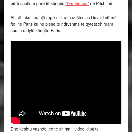
bërë spotin e pare të këngës
“I’ve Sinned”
në Prishtinë.
Ai më takoi me një regjisor francez Nicolas Duval i cili më
ftoi në Paris ku në pjesë të ndryshme të qytetit xhiruam
spotin e dytë këngën Paris.
Dhe kështu vazhdoi edhe xhirimi i video klipit të