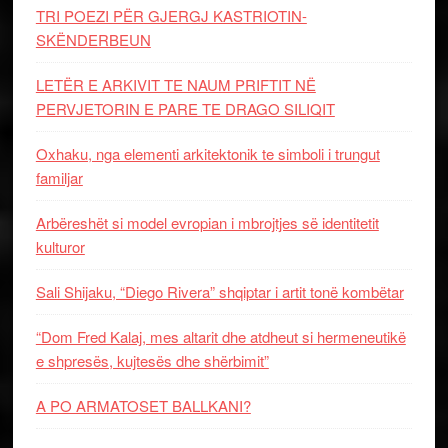
TRI POEZI PËR GJERGJ KASTRIOTIN-
SKËNDERBEUN
LETËR E ARKIVIT TE NAUM PRIFTIT NË
PERVJETORIN E PARE TE DRAGO SILIQIT
Oxhaku, nga elementi arkitektonik te simboli i trungut
familjar
Arbëreshët si model evropian i mbrojtjes së identitetit
kulturor
Sali Shijaku, “Diego Rivera” shqiptar i artit tonë kombëtar
“Dom Fred Kalaj, mes altarit dhe atdheut si hermeneutikë
e shpresës, kujtesës dhe shërbimit”
A PO ARMATOSET BALLKANI?