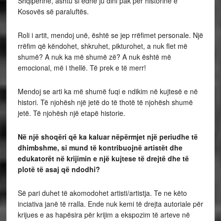
Shqipërinë, ashtu si edhe ju dini pak për historinë e
Kosovës së paraluftës.
Roli i artit, mendoj unë, është se jep rrëfimet personale. Një
rrëfim që këndohet, shkruhet, pikturohet, a nuk flet më
shumë? A nuk ka më shumë zë? A nuk është më
emocional, më i thellë. Të prek e të merr!
Mendoj se arti ka më shumë fuqi e ndikim në kujtesë e në
histori. Të njohësh një jetë do të thotë të njohësh shumë
jetë. Të njohësh një etapë historie.
Në një shoqëri që ka kaluar nëpërmjet një periudhe të
dhimbshme, si mund të kontribuojnë artistët dhe
edukatorët në krijimin e një kujtese të drejtë dhe të
plotë të asaj që ndodhi?
Së pari duhet të akomodohet artisti/artistja. Te ne këto
inciativa janë të rralla. Ende nuk kemi të drejta autoriale për
krijues e as hapësira për krijim a ekspozim të arteve në