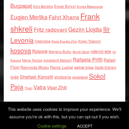
Buçpapaj
Enver Bytyci
Elmi Berisha
Ermira Babamusta
Frank
Eugjen Merlika
Fahri Xharra
shkreli
Ilir
Gezim Llojdia
Fritz radovani
Levonja
Interviste
Kolec Traboini
Keze Kozeta Zylo
kosova
Kosove
nderroi jete
Marjana Bulku
ne
Murat Gecaj
Rafaela Prifti
Rafael
Nene Tereza
Kosove
presidenti Nishani
Floqi
Raimonda Moisiu
Ramiz Lushaj
reshat kripa
Sadik Elshani
Sokol
Shefqet Kercelli
shqiperia
shqiptaret
SHBA
Paja
Vatra
Visar Zhiti
Thaci
This website uses cookies to improve your experience. We'll
assume you're ok with this, but you can opt-out if you wish.
Cookie settings
Log in
ACCEPT