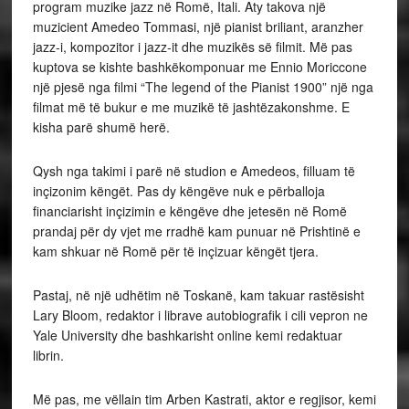
program muzike jazz në Romë, Itali. Aty takova një
muzicient Amedeo Tommasi, një pianist briliant, aranzher
jazz-i, kompozitor i jazz-it dhe muzikës së filmit. Më pas
kuptova se kishte bashkëkomponuar me Ennio Moriccone
një pjesë nga filmi “The legend of the Pianist 1900” një nga
filmat më të bukur e me muzikë të jashtëzakonshme. E
kisha parë shumë herë.
Qysh nga takimi i parë në studion e Amedeos, filluam të
inçizonim këngët. Pas dy këngëve nuk e përballoja
financiarisht inçizimin e këngëve dhe jetesën në Romë
prandaj për dy vjet me rradhë kam punuar në Prishtinë e
kam shkuar në Romë për të inçizuar këngët tjera.
Pastaj, në një udhëtim në Toskanë, kam takuar rastësisht
Lary Bloom, redaktor i librave autobiografik i cili vepron ne
Yale University dhe bashkarisht online kemi redaktuar
librin.
Më pas, me vëllain tim Arben Kastrati, aktor e regjisor, kemi