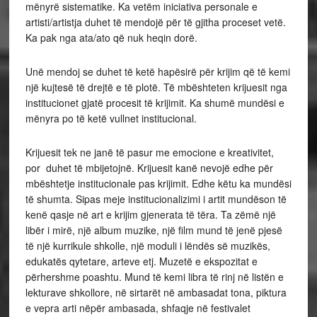
mënyrë sistematike. Ka vetëm iniciativa personale e
artisti/artistja duhet të mendojë për të gjitha proceset vetë.
Ka pak nga ata/ato që nuk heqin dorë.
Unë mendoj se duhet të ketë hapësirë për krijim që të kemi
një kujtesë të drejtë e të plotë. Të mbështeten krijuesit nga
institucionet gjatë procesit të krijimit. Ka shumë mundësi e
mënyra po të ketë vullnet institucional.
Krijuesit tek ne janë të pasur me emocione e kreativitet,
por duhet të mbijetojnë. Krijuesit kanë nevojë edhe për
mbështetje institucionale pas krijimit. Edhe këtu ka mundësi
të shumta. Sipas meje institucionalizimi i artit mundëson të
kenë qasje në art e krijim gjenerata të tëra. Ta zëmë një
libër i mirë, një album muzike, një film mund të jenë pjesë
të një kurrikule shkolle, një moduli i lëndës së muzikës,
edukatës qytetare, arteve etj. Muzetë e ekspozitat e
përhershme poashtu. Mund të kemi libra të rinj në listën e
lekturave shkollore, në sirtarët në ambasadat tona, piktura
e vepra arti nëpër ambasada, shfaqje në festivalet