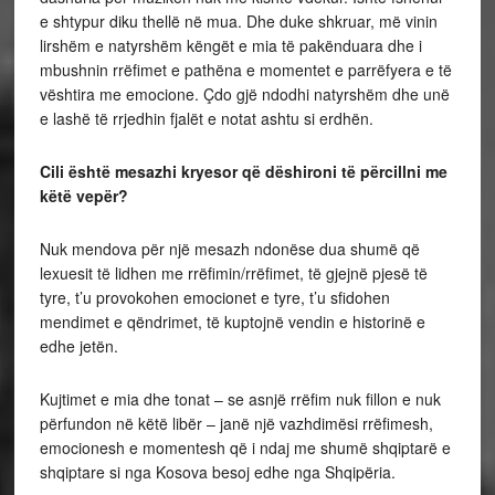
e shtypur diku thellë në mua. Dhe duke shkruar, më vinin
lirshëm e natyrshëm këngët e mia të pakënduara dhe i
mbushnin rrëfimet e pathëna e momentet e parrëfyera e të
vështira me emocione. Çdo gjë ndodhi natyrshëm dhe unë
e lashë të rrjedhin fjalët e notat ashtu si erdhën.
Cili është mesazhi kryesor që dëshironi të përcillni me
këtë vepër?
Nuk mendova për një mesazh ndonëse dua shumë që
lexuesit të lidhen me rrëfimin/rrëfimet, të gjejnë pjesë të
tyre, t’u provokohen emocionet e tyre, t’u sfidohen
mendimet e qëndrimet, të kuptojnë vendin e historinë e
edhe jetën.
Kujtimet e mia dhe tonat – se asnjë rrëfim nuk fillon e nuk
përfundon në këtë libër – janë një vazhdimësi rrëfimesh,
emocionesh e momentesh që i ndaj me shumë shqiptarë e
shqiptare si nga Kosova besoj edhe nga Shqipëria.