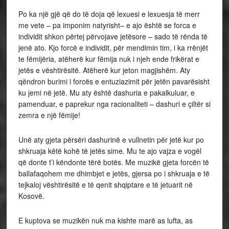
Po ka një gjë që do të doja që lexuesi e lexuesja të merr
me vete – pa imponim natyrisht– e ajo është se forca e
individit shkon përtej përvojave jetësore – sado të rënda të
jenë ato. Kjo forcë e individit, për mendimin tim, i ka rrënjët
te fëmijëria, atëherë kur fëmija nuk i njeh ende frikërat e
jetës e vështirësitë. Atëherë kur jeton magjishëm. Aty
qëndron burimi i forcës e entuziazimit për jetën pavarësisht
ku jemi në jetë. Mu aty është dashuria e pakalkuluar, e
pamenduar, e paprekur nga racionaliteti – dashuri e çiltër si
zemra e një fëmije!
Unë aty gjeta përsëri dashurinë e vullnetin për jetë kur po
shkruaja këtë kohë të jetës sime. Mu te ajo vajza e vogël
që donte t’i këndonte tërë botës. Me muzikë gjeta forcën të
ballafaqohem me dhimbjet e jetës, gjersa po i shkruaja e të
tejkaloj vështirësitë e të qenit shqiptare e të jetuarit në
Kosovë.
E kuptova se muzikën nuk ma kishte marë as lufta, as