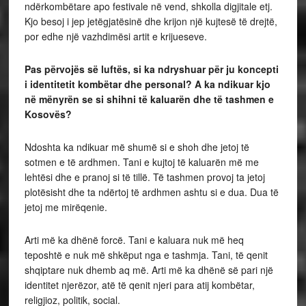
ndërkombëtare apo festivale në vend, shkolla digjitale etj.
Kjo besoj i jep jetëgjatësinë dhe krijon një kujtesë të drejtë,
por edhe një vazhdimësi artit e krijueseve.
Pas përvojës së luftës, si ka ndryshuar për ju koncepti
i identitetit kombëtar dhe personal? A ka ndikuar kjo
në mënyrën se si shihni të kaluarën dhe të tashmen e
Kosovës?
Ndoshta ka ndikuar më shumë si e shoh dhe jetoj të
sotmen e të ardhmen. Tani e kujtoj të kaluarën më me
lehtësi dhe e pranoj si të tillë. Të tashmen provoj ta jetoj
plotësisht dhe ta ndërtoj të ardhmen ashtu si e dua. Dua të
jetoj me mirëqenie.
Arti më ka dhënë forcë. Tani e kaluara nuk më heq
teposhtë e nuk më shkëput nga e tashmja. Tani, të qenit
shqiptare nuk dhemb aq më. Arti më ka dhënë së pari një
identitet njerëzor, atë të qenit njeri para atij kombëtar,
religjioz, politik, social.