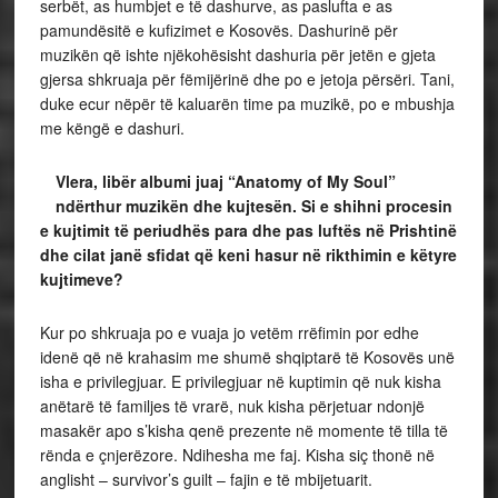
serbët, as humbjet e të dashurve, as paslufta e as
pamundësitë e kufizimet e Kosovës. Dashurinë për
muzikën që ishte njëkohësisht dashuria për jetën e gjeta
gjersa shkruaja për fëmijërinë dhe po e jetoja përsëri. Tani,
duke ecur nëpër të kaluarën time pa muzikë, po e mbushja
me këngë e dashuri.
Vlera, libër albumi juaj “Anatomy of My Soul”
ndërthur muzikën dhe kujtesën. Si e shihni procesin
e kujtimit të periudhës para dhe pas luftës në Prishtinë
dhe cilat janë sfidat që keni hasur në rikthimin e këtyre
kujtimeve?
Kur po shkruaja po e vuaja jo vetëm rrëfimin por edhe
idenë që në krahasim me shumë shqiptarë të Kosovës unë
isha e privilegjuar. E privilegjuar në kuptimin që nuk kisha
anëtarë të familjes të vrarë, nuk kisha përjetuar ndonjë
masakër apo s’kisha qenë prezente në momente të tilla të
rënda e çnjerëzore. Ndihesha me faj. Kisha siç thonë në
anglisht – survivor’s guilt – fajin e të mbijetuarit.