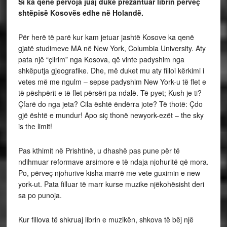
Si ka qenë përvoja juaj duke prezantuar librin përveç
shtëpisë Kosovës edhe në Holandë.
Për herë të parë kur kam jetuar jashtë Kosove ka qenë
gjatë studimeve MA në New York, Columbia University. Aty
pata një “çlirim” nga Kosova, që vinte padyshim nga
shkëputja gjeografike. Dhe, më duket mu aty filloi kërkimi i
vetes më me ngulm – sepse padyshim New York-u të flet e
të pëshpërit e të flet përsëri pa ndalë. Të pyet; Kush je ti?
Çfarë do nga jeta? Cila është ëndërra jote? Të thotë: Çdo
gjë është e mundur! Apo siç thonë newyork-ezët – the sky
is the limit!
Pas kthimit në Prishtinë, u dhashë pas pune për të
ndihmuar reformave arsimore e të ndaja njohuritë që mora.
Po, përveç njohurive kisha marrë me vete guximin e new
york-ut. Pata filluar të marr kurse muzike njëkohësisht deri
sa po punoja.
Kur fillova të shkruaj librin e muzikën, shkova të bëj një