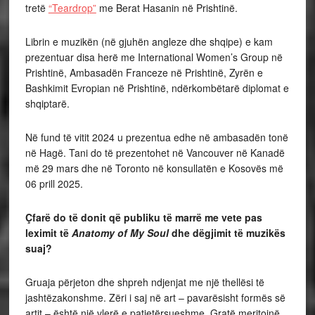
tretë
“Teardrop”
me Berat Hasanin në Prishtinë.
Librin e muzikën (në gjuhën angleze dhe shqipe) e kam
prezentuar disa herë me International Women’s Group në
Prishtinë, Ambasadën Franceze në Prishtinë, Zyrën e
Bashkimit Evropian në Prishtinë, ndërkombëtarë diplomat e
shqiptarë.
Në fund të vitit 2024 u prezentua edhe në ambasadën tonë
në Hagë. Tani do të prezentohet në Vancouver në Kanadë
më 29 mars dhe në Toronto në konsullatën e Kosovës më
06 prill 2025.
Çfarë do të donit që publiku të marrë me vete pas
leximit të
Anatomy of My Soul
dhe dëgjimit të muzikës
suaj?
Gruaja përjeton dhe shpreh ndjenjat me një thellësi të
jashtëzakonshme. Zëri i saj në art – pavarësisht formës së
artit – është një vlerë e patjetërsueshme. Gratë meritojnë