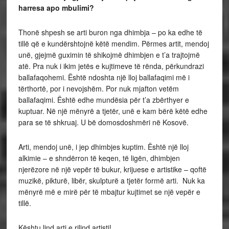
harresa apo mbulimi?
Thonë shpesh se arti buron nga dhimbja – po ka edhe të
tillë që e kundërshtojnë këtë mendim. Përmes artit, mendoj
unë, gjejmë guximin të shikojmë dhimbjen e t’a trajtojmë
atë. Pra nuk i ikim jetës e kujtimeve të rënda, përkundrazi
ballafaqohemi. Është ndoshta një lloj ballafaqimi më i
tërthortë, por i nevojshëm. Por nuk mjafton vetëm
ballafaqimi. Është edhe mundësia për t’a zbërthyer e
kuptuar. Në një mënyrë a tjetër, unë e kam bërë këtë edhe
para se të shkruaj. U bë domosdoshmëri në Kosovë.
Arti, mendoj unë, i jep dhimbjes kuptim. Është një lloj
alkimie – e shndërron të keqen, të ligën, dhimbjen
njerëzore në një vepër të bukur, krijuese e artistike – qoftë
muzikë, pikturë, libër, skulpturë a tjetër formë arti. Nuk ka
mënyrë më e mirë për të mbajtur kujtimet se një vepër e
tillë.
Kështu lind arti e rilind artisti!