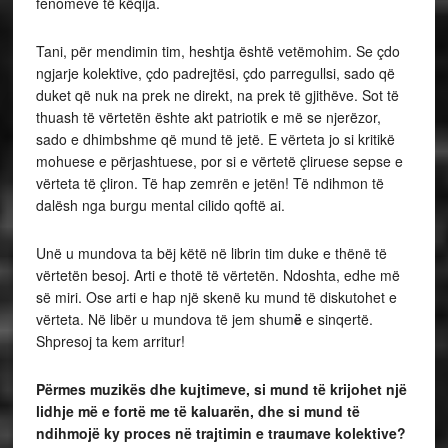
fenomeve të këqija.
Tani, për mendimin tim, heshtja është vetëmohim. Se çdo
ngjarje kolektive, çdo padrejtësi, çdo parregullsi, sado që
duket që nuk na prek ne direkt, na prek të gjithëve. Sot të
thuash të vërtetën ështe akt patriotik e më se njerëzor,
sado e dhimbshme që mund të jetë. E vërteta jo si kritikë
mohuese e përjashtuese, por si e vërtetë çliruese sepse e
vërteta të çliron. Të hap zemrën e jetën! Të ndihmon të
dalësh nga burgu mental cilido qoftë ai.
Unë u mundova ta bëj këtë në librin tim duke e thënë të
vërtetën besoj. Arti e thotë të vërtetën. Ndoshta, edhe më
së miri. Ose arti e hap një skenë ku mund të diskutohet e
vërteta. Në libër u mundova të jem shum
ë
e sinqertë.
Shpresoj ta kem arritur!
Përmes muzikës dhe kujtimeve, si mund të krijohet një
lidhje më e fortë me të kaluarën, dhe si mund të
ndihmojë ky proces në trajtimin e traumave kolektive?