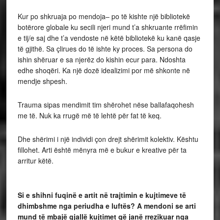
Kur po shkruaja po mendoja– po të kishte një bibliotekë
botërore globale ku secili njeri mund t’a shkruante rrëfimin
e tij/e saj dhe t’a vendoste në këtë bibliotekë ku kanë qasje
të gjithë. Sa çlirues do të ishte ky proces. Sa persona do
ishin shëruar e sa njerëz do kishin ecur para. Ndoshta
edhe shoqëri. Ka një dozë idealizimi por më shkonte në
mendje shpesh.
Trauma sipas mendimit tim shërohet nëse ballafaqohesh
me të. Nuk ka rrugë më të lehtë për fat të keq.
Dhe shërimi i një individi çon drejt shërimit kolektiv. Kështu
fillohet. Arti është mënyra më e bukur e kreative për ta
arritur këtë.
Si e shihni fuqinë e artit në trajtimin e kujtimeve të
dhimbshme nga periudha e luftës? A mendoni se arti
mund të mbajë gjallë kujtimet që janë rrezikuar nga