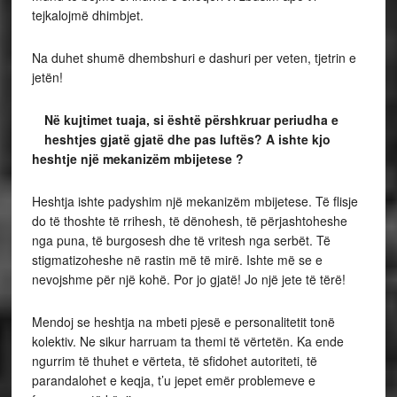
tejkalojmë dhimbjet.
Na duhet shumë dhembshuri e dashuri per veten, tjetrin e
jetën!
Në kujtimet tuaja, si është përshkruar periudha e
heshtjes gjatë gjatë dhe pas luftës? A ishte kjo
heshtje një mekanizëm mbijetese ?
Heshtja ishte padyshim një mekanizëm mbijetese. Të flisje
do të thoshte të rrihesh, të dënohesh, të përjashtoheshe
nga puna, të burgosesh dhe të vritesh nga serbët. Të
stigmatizoheshe në rastin më të mirë. Ishte më se e
nevojshme për një kohë. Por jo gjatë! Jo një jete të tërë!
Mendoj se heshtja na mbeti pjesë e personalitetit tonë
kolektiv. Ne sikur harruam ta themi të vërtetën. Ka ende
ngurrim të thuhet e vërteta, të sfidohet autoriteti, të
parandalohet e keqja, t’u jepet emër problemeve e