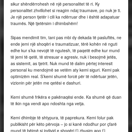
sikur shëndërrohesh në një personalitet të ri. Ky
personalitet zhvillohet si reagim ndaj traumave, po nuk je ti.
Je një person tjetër i cili ka ndërruar dhe i është adapatuar
traumës. Një tjetërsim i dhimbshëm!
Sipas mendimit tim, tani pas mbi dy dekada të pasluftës, ne
ende jemi një shoqëri e traumatizuar, tërë kohën në nguti
edhe kur s’ka nevojë të ngutesh, të paqetë edhe kur mund
të jemi të qetë, të stresuar e agresiv, nuk i besojmë jetës,
as sistemit, as tjetrit. Nuk mund të dalim përtej interesit
personal ku mendojmë se vetëm aty kemi siguri. Kemi pak
optimizëm real. S’kemi shumë forcë për të ndërtuar jetën,
vizionin për jetën me qetësi e dashuri.
Kemi shumë frikëra e pakënaqësi ende. Ka shumë që duan
të ikin nga vendi apo ndoshta nga vetja.
Kemi dhimbje të shtypura, të paprekura. Kemi folur pak
publikisht për këto përvoja – jo si kanë ndodhur por çfarë
mund të bëjmë si individ e shoqëri t’i zbusim apo t’i