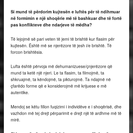
Si mund të përdorim kujtesën e luftës për të ndihmuar
në formimin e një shoqërie më të bashkuar dhe të fortë
pas konflikteve dhe ndarjeve të mëdha?
Të lejojmë së pari veten të jemi të brishtë kur flasim për
kujtesën. Është më se njerëzore të jesh i/e brishtë. Të
forcon brishtësia.
Lufta është përvoja më dehumanizuese/çnjerëzore që
mund ta ketë një njeri. Le ta flasim, ta filmojmë, ta
shkruajmë, ta këndojmë, ta pikturojmë. Ta ndajmë në
çfarëdo forme që e konsiderojmë më krijuese e më
autentike.
Mendoj se këtu fillon fuqizimi i individëve e i shoqërisë, dhe
vazhdon më tej drejt përparimit e drejt një të ardhme më të
mirë.