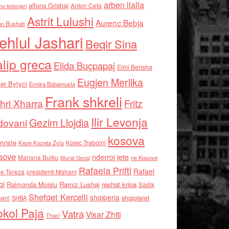
arben llalla
alfons Grishaj
Anton Cefa
no kolonjari
Astrit Lulushi
Aurenc Bebja
an Bushati
ehlul Jashari
Beqir Sina
alip greca
Elida Buçpapaj
Elmi Berisha
Eugjen Merlika
er Bytyci
Ermira Babamusta
Frank shkreli
hri Xharra
Fritz
Ilir Levonja
Gezim Llojdia
dovani
kosova
rviste
Kolec Traboini
Keze Kozeta Zylo
sove
nderroi jete
Marjana Bulku
ne Kosove
Murat Gecaj
Rafaela Prifti
Rafael
e Tereza
presidenti Nishani
qi
Raimonda Moisiu
Ramiz Lushaj
reshat kripa
Sadik
Shefqet Kercelli
shqiperia
hani
shqiptaret
SHBA
kol Paja
Vatra
Visar Zhiti
Thaci