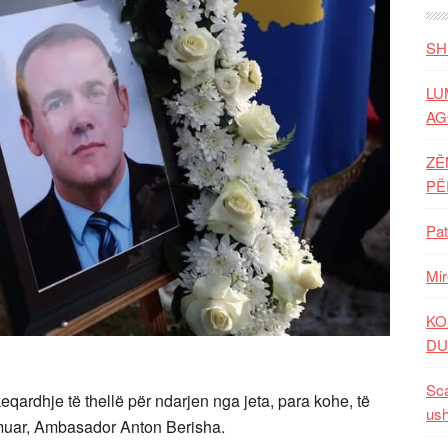
SH
LU
AG
ZË
P
Pat
Mir
KO
DU
Sca
qardhje të thellë për ndarjen nga jeta, para kohe, të
ush
 çmuar, Ambasador Anton Berisha.