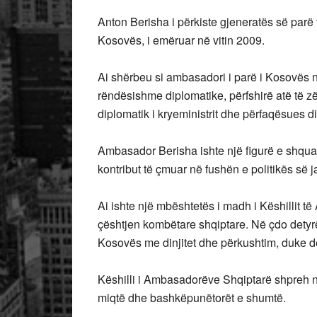
Anton Berisha i përkiste gjeneratës së parë
Kosovës, i emëruar në vitin 2009.
Ai shërbeu si ambasadori i parë i Kosovës në
rëndësishme diplomatike, përfshirë atë të zë
diplomatik i kryeministrit dhe përfaqësues d
Ambasador Berisha ishte një figurë e shqua
kontribut të çmuar në fushën e politikës së
Ai ishte një mbështetës i madh i Këshillit 
çështjen kombëtare shqiptare. Në çdo detyrë
Kosovës me dinjitet dhe përkushtim, duke d
Këshilli i Ambasadorëve Shqiptarë shpreh ngu
miqtë dhe bashkëpunëtorët e shumtë.