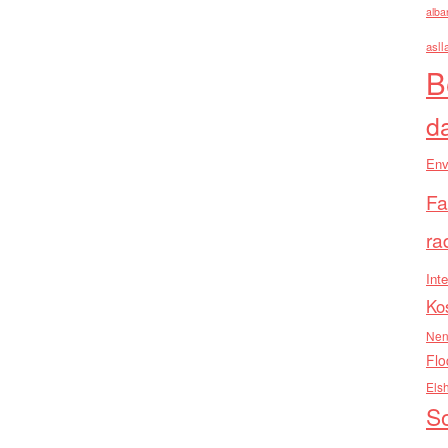
alba
asll
B
d
Env
Fa
ra
Inte
Ko
Nen
Flo
Els
So