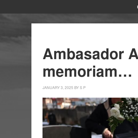
Ambasador An
memoriam…
JANUARY 3, 2025
BY
S P