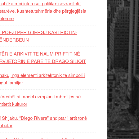
ublika mbi interesat politike: sovraniteti i
etarëve, kushtetutshmëria dhe përgjegjësia
etërore
I POEZI PËR GJERGJ KASTRIOTIN-
ËNDERBEUN
TËR E ARKIVIT TE NAUM PRIFTIT NË
RVJETORIN E PARE TE DRAGO SILIQIT
aku, nga elementi arkitektonik te simboli i
ngut familjar
ëreshët si model evropian i mbrojtjes së
titetit kulturor
i Shijaku, “Diego Rivera” shqiptar i artit tonë
mbëtar