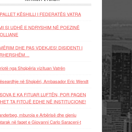
PALLET KËSHILLI I FEDERATËS VATRA
MI SI UDHË E NDRYSHIM NË POEZINË
OLLIANE
MËRIM DHE PAS VDEKJES! DISIDENTI I
ËRHERSHËM…
riotë nga Shqipëria vizituan Vatrën
ëseardhje në Shqipëri, Ambasador Eric Wendt
SOVA E KA FITUAR LUFTËN, POR PAQEN
HET TA FITOJË EDHE NË INSTITUCIONE!
nderbeg, mburoja e Arbërisë dhe gjeniu
tarak në faqet e Giovanni Carlo Saraceni-t