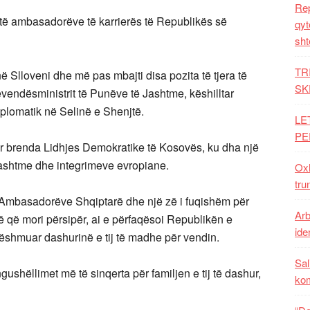
Rep
 të ambasadorëve të karrierës të Republikës së
qyt
sht
TR
 Slloveni dhe më pas mbajti disa pozita të tjera të
SK
vendësministrit të Punëve të Jashtme, këshilltar
iplomatik në Selinë e Shenjtë.
LE
PE
r brenda Lidhjes Demokratike të Kosovës, ku dha një
 jashtme dhe integrimeve evropiane.
Oxh
tru
të Ambasadorëve Shqiptarë dhe një zë i fuqishëm për
Arb
 që mori përsipër, ai e përfaqësoi Republikën e
iden
ëshmuar dashurinë e tij të madhe për vendin.
Sal
shëllimet më të sinqerta për familjen e tij të dashur,
ko