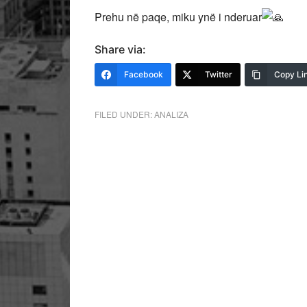
Prehu në paqe, miku ynë i nderuar
Share via:
Facebook
Twitter
Copy Li
FILED UNDER:
ANALIZA