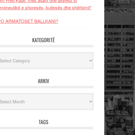
m Fred Kalaj, mes altarit dhe atdheut si
meneutikë e shpresës, kujtesës dhe shërbimit”
PO ARMATOSET BALLKANI?
KATEGORITË
egoritë
ARKIV
iv
TAGS