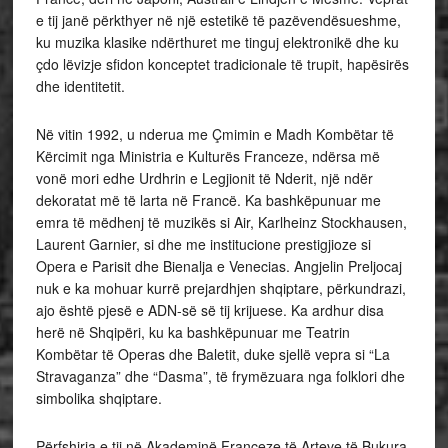
e tij janë përkthyer në një estetikë të pazëvendësueshme,
ku muzika klasike ndërthuret me tinguj elektronikë dhe ku
çdo lëvizje sfidon konceptet tradicionale të trupit, hapësirës
dhe identitetit.
Në vitin 1992, u nderua me Çmimin e Madh Kombëtar të
Kërcimit nga Ministria e Kulturës Franceze, ndërsa më
vonë mori edhe Urdhrin e Legjionit të Nderit, një ndër
dekoratat më të larta në Francë. Ka bashkëpunuar me
emra të mëdhenj të muzikës si Air, Karlheinz Stockhausen,
Laurent Garnier, si dhe me institucione prestigjioze si
Opera e Parisit dhe Bienalja e Venecias. Angjelin Preljocaj
nuk e ka mohuar kurrë prejardhjen shqiptare, përkundrazi,
ajo është pjesë e ADN-së së tij krijuese. Ka ardhur disa
herë në Shqipëri, ku ka bashkëpunuar me Teatrin
Kombëtar të Operas dhe Baletit, duke sjellë vepra si “La
Stravaganza” dhe “Dasma”, të frymëzuara nga folklori dhe
simbolika shqiptare.
Përfshirja e tij në Akademinë Franceze të Arteve të Bukura,