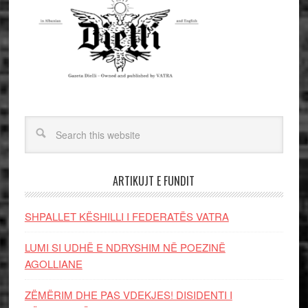
ARTIKUJT E FUNDIT
SHPALLET KËSHILLI I FEDERATËS VATRA
LUMI SI UDHË E NDRYSHIM NË POEZINË
AGOLLIANE
ZËMËRIM DHE PAS VDEKJES! DISIDENTI I