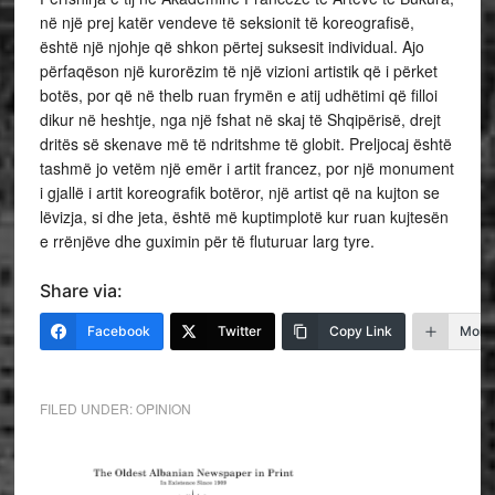
në një prej katër vendeve të seksionit të koreografisë,
është një njohje që shkon përtej suksesit individual. Ajo
përfaqëson një kurorëzim të një vizioni artistik që i përket
botës, por që në thelb ruan frymën e atij udhëtimi që filloi
dikur në heshtje, nga një fshat në skaj të Shqipërisë, drejt
dritës së skenave më të ndritshme të globit. Preljocaj është
tashmë jo vetëm një emër i artit francez, por një monument
i gjallë i artit koreografik botëror, një artist që na kujton se
lëvizja, si dhe jeta, është më kuptimplotë kur ruan kujtesën
e rrënjëve dhe guximin për të fluturuar larg tyre.
Share via:
Facebook
Twitter
Copy Link
More
FILED UNDER:
OPINION