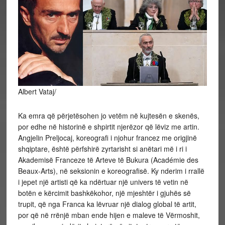
Albert Vataj/
Ka emra që përjetësohen jo vetëm në kujtesën e skenës,
por edhe në historinë e shpirtit njerëzor që lëviz me artin.
Angjelin Preljocaj, koreografi i njohur francez me origjinë
shqiptare, është përfshirë zyrtarisht si anëtari më i ri i
Akademisë Franceze të Arteve të Bukura (Académie des
Beaux-Arts), në seksionin e
koreografisë. Ky nderim i rrallë
i jepet një artisti që ka ndërtuar një univers të vetin në
botën e kërcimit bashkëkohor, një mjeshtër i gjuhës së
trupit, që nga Franca ka lëvruar një dialog global të artit,
por që në rrënjë mban ende hijen e maleve të Vërmoshit,