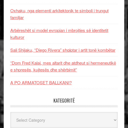
Oxhaku, nga elementi arkitektonik te simboli i trungut
familjar
Arbëreshët si model evropian i mbrojtjes së identitetit
kulturor
Sali Shijaku, “Diego Rivera” shqiptar i artit tonë kombëtar
“Dom Fred Kalaj, mes altarit dhe atdheut si hermeneutikë
e shpresës, kujtesës dhe shërbimit”
A PO ARMATOSET BALLKANI?
KATEGORITË
Kategoritë