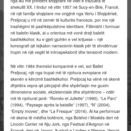
nga iku me prindërit shqiptarë në vitet e trazuara të
shekullit XX. I lindur në vitin 1957 në Sucy-en-Brie, Francë,
në një familje shqiptare me origjinë nga Veriu i Shqipërisë,
Preljocaj u rrit në zemër të kulturës franceze, por me një
trashëgimi të pashkëputshme identitare. Fillimisht i formuar
në baletin klasik, ai u orientua më vonë drejt baletit
bashkëkohor, ku e gjeti gjuhën e vet krijuese – një
koreografi që tejkalon narracionin klasik për të shndërruar
trupin në një vegël të introspeksionit dhe tensionit modern.
Në vitin 1984 themeloi kompaninë e vet, sot Ballet
Preljocaj, një nga trupat më të njohura evropiane në
skenën e kërcimit bashkëkohor. Preljocaj ka vënë në skenë
dhjetëra vepra që përçajnë dhe shpërfaqin me guxim
dimensione sociale, ekzistenciale dhe shpirtërore – ndër
më të njohurat janë: “Roméo et Juliette” (1990), “Le Parc”
(1994), “Paysage après la bataille” (1997), “N” (2004),
“Empty moves”, dhe “La Fresque” (2016). Ai ka performuar
në skena të mëdha botërore, nga Bolshoi i Moskës deri në
Lincoln Center në Nju Jork, nga Festival d’Avignon në
Francë, deri në Japoni, Australi e Lindjen e Mesme. Veprat