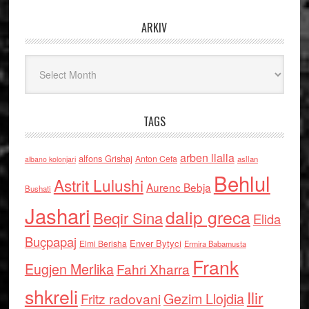
ARKIV
Arkiv
TAGS
arben llalla
alfons Grishaj
Anton Cefa
asllan
albano kolonjari
Behlul
Astrit Lulushi
Aurenc Bebja
Bushati
Jashari
dalip greca
Beqir Sina
Elida
Buçpapaj
Enver Bytyci
Elmi Berisha
Ermira Babamusta
Frank
Eugjen Merlika
Fahri Xharra
shkreli
Ilir
Gezim Llojdia
Fritz radovani