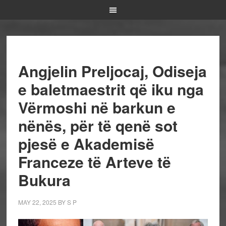
Angjelin Preljocaj, Odiseja
e baletmaestrit që iku nga
Vërmoshi në barkun e
nënës, për të qenë sot
pjesë e Akademisë
Franceze të Arteve të
Bukura
MAY 22, 2025
BY
S P