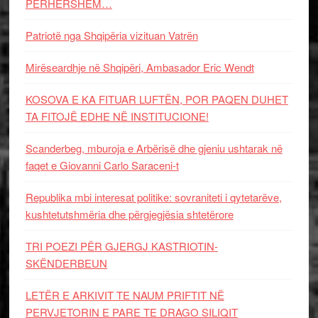
PËRHERSHËM…
Patriotë nga Shqipëria vizituan Vatrën
Mirëseardhje në Shqipëri, Ambasador Eric Wendt
KOSOVA E KA FITUAR LUFTËN, POR PAQEN DUHET
TA FITOJË EDHE NË INSTITUCIONE!
Scanderbeg, mburoja e Arbërisë dhe gjeniu ushtarak në
faqet e Giovanni Carlo Saraceni-t
Republika mbi interesat politike: sovraniteti i qytetarëve,
kushtetutshmëria dhe përgjegjësia shtetërore
TRI POEZI PËR GJERGJ KASTRIOTIN-
SKËNDERBEUN
LETËR E ARKIVIT TE NAUM PRIFTIT NË
PERVJETORIN E PARE TE DRAGO SILIQIT