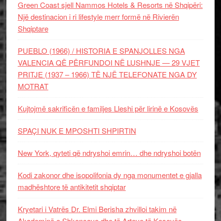
Green Coast sjell Nammos Hotels & Resorts në Shqipëri:
Një destinacion i ri lifestyle merr formë në Rivierën
Shqiptare
PUEBLO (1966) / HISTORIA E SPANJOLLES NGA
VALENCIA QË PËRFUNDOI NË LUSHNJE — 29 VJET
PRITJE (1937 – 1966) TË NJË TELEFONATE NGA DY
MOTRAT
Kujtojmë sakrificën e familjes Lleshi për lirinë e Kosovës
SPAÇI NUK E MPOSHTI SHPIRTIN
New York, qyteti që ndryshoi emrin… dhe ndryshoi botën
Kodi zakonor dhe isopolifonia dy nga monumentet e gjalla
madhështore të antikitetit shqiptar
Kryetari i Vatrës Dr. Elmi Berisha zhvilloi takim në
Akademinë e Shkencave dhe të Arteve të Kosovës