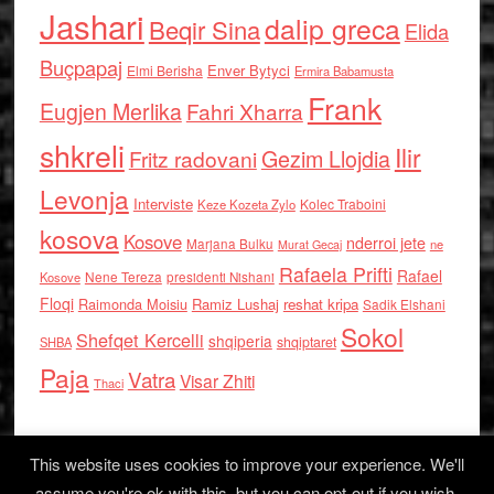
Jashari
dalip greca
Beqir Sina
Elida
Buçpapaj
Enver Bytyci
Elmi Berisha
Ermira Babamusta
Frank
Eugjen Merlika
Fahri Xharra
shkreli
Ilir
Gezim Llojdia
Fritz radovani
Levonja
Interviste
Kolec Traboini
Keze Kozeta Zylo
kosova
Kosove
nderroi jete
Marjana Bulku
ne
Murat Gecaj
Rafaela Prifti
Rafael
Nene Tereza
Kosove
presidenti Nishani
Floqi
Raimonda Moisiu
Ramiz Lushaj
reshat kripa
Sadik Elshani
Sokol
Shefqet Kercelli
shqiperia
shqiptaret
SHBA
Paja
Vatra
Visar Zhiti
Thaci
This website uses cookies to improve your experience. We'll
assume you're ok with this, but you can opt-out if you wish.