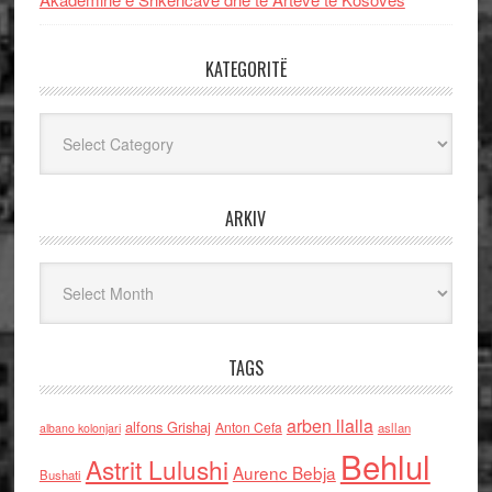
KATEGORITË
Kategoritë
ARKIV
Arkiv
TAGS
arben llalla
alfons Grishaj
Anton Cefa
asllan
albano kolonjari
Behlul
Astrit Lulushi
Aurenc Bebja
Bushati