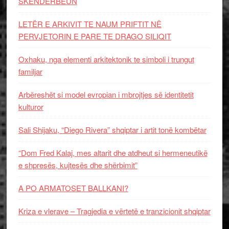
SKËNDERBEUN
LETËR E ARKIVIT TE NAUM PRIFTIT NË
PERVJETORIN E PARE TE DRAGO SILIQIT
Oxhaku, nga elementi arkitektonik te simboli i trungut
familjar
Arbëreshët si model evropian i mbrojtjes së identitetit
kulturor
Sali Shijaku, “Diego Rivera” shqiptar i artit tonë kombëtar
“Dom Fred Kalaj, mes altarit dhe atdheut si hermeneutikë
e shpresës, kujtesës dhe shërbimit”
A PO ARMATOSET BALLKANI?
Kriza e vlerave – Tragjedia e vërtetë e tranzicionit shqiptar