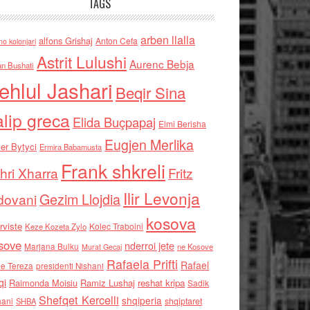
TAGS
arben llalla
alfons Grishaj
Anton Cefa
no kolonjari
Astrit Lulushi
Aurenc Bebja
an Bushati
ehlul Jashari
Beqir Sina
alip greca
Elida Buçpapaj
Elmi Berisha
Eugjen Merlika
er Bytyci
Ermira Babamusta
Frank shkreli
hri Xharra
Fritz
Ilir Levonja
Gezim Llojdia
dovani
kosova
rviste
Kolec Traboini
Keze Kozeta Zylo
sove
nderroi jete
Marjana Bulku
ne Kosove
Murat Gecaj
Rafaela Prifti
Rafael
e Tereza
presidenti Nishani
qi
Raimonda Moisiu
Ramiz Lushaj
reshat kripa
Sadik
Shefqet Kercelli
shqiperia
hani
shqiptaret
SHBA