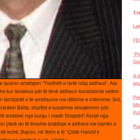
𝐕𝐞
Lek
FE
“Pi
Glo
A d
quanin arratisjen “Tradhëti e lartë ndaj atdheut”. Ata
jet
he kur tentativa për të lënë atdheun konsistonte vetëm
Për
 familjarët e të arratisurve me dëbime e internime. Sot,
Mba
harake! Balta, shpifjet e turpshme shoqëronin çdo
Kul
të arratisej nga burgu i madh Shqipëri! Asnjë nga
 çfarë do të thoshte braktisje e atdheut me barrën e
Pse
ë kohë, Bajron, në librin e tij “Çilde Harold’s
shkruan arratinë e vet, kështu: