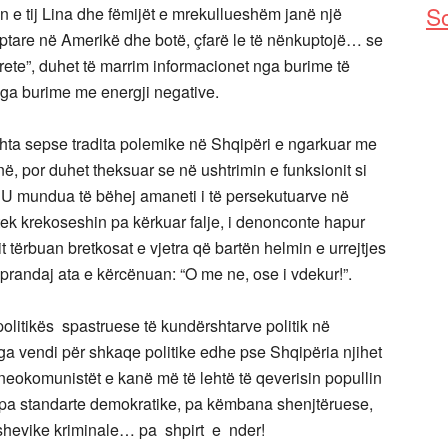
So
an e tij Lina dhe fëmijët e mrekullueshëm janë një
ptare në Amerikë dhe botë, çfarë le të nënkuptojë… se
rtrete”, duhet të marrim informacionet nga burime të
nga burime me energji negative.
a sepse tradita polemike në Shqipëri e ngarkuar me
ë, por duhet theksuar se në ushtrimin e funksionit si
ë! U mundua të bëhej amaneti i të persekutuarve në
tek krekoseshin pa kërkuar falje, i denonconte hapur
t tërbuan bretkosat e vjetra që bartën helmin e urrejtjes
prandaj ata e kërcënuan: “O me ne, ose i vdekur!”.
politikës spastruese të kundërshtarve politik në
ga vendi për shkaqe politike edhe pse Shqipëria njihet
 neokomunistët e kanë më të lehtë të qeverisin popullin
, pa standarte demokratike, pa këmbana shenjtëruese,
olshevike kriminale… pa shpirt e nder!