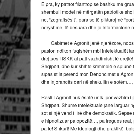
E pra, ky patriot filantrop së bashku me gru
shembull model në mërgatën patriotike shqi
ne, “zografisësit”, para se të pikturojmë “po
ndryshme, të besuara dhe jo informacione 
Gabimet e Agronit janë njerëzore, ndosht
pasion ndikon fuqishëm mbi intelektualët tan
drejtues i ISKK ai pati vazhdimisht të drejt
Shqipëri, dhe kur shihte kriminelë e spiunë 
sipas stilit perëndimor. Denoncimet e Agroni
dhe injorancës deri në shekullin e sotëm…, 
Rasti i Agronit nuk është unik, por vazhim i 
Shqipëri. Shumë intelektualë janë larguar n
sot si një vend i lirë dhe demokratik. Sepse
e hipnotizuar pa opozitë…, pa tregues real
pa fe! Shkurt! Me ideologji dhe praktikë b