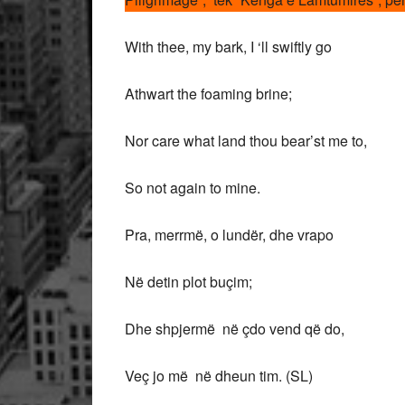
With thee, my bark, I ‘ll swiftly go
Athwart the foaming brine;
Nor care what land thou bear’st me to,
So not again to mine.
Pra, merrmë, o lundër, dhe vrapo
Në detin plot buçim;
Dhe shpjermë në çdo vend që do,
Veç jo më në dheun tim. (SL)