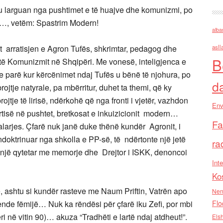
arguan nga pushtimet e të huajve dhe komunizmi, po
in…, vetëm: Spastrim Modern!
alba
asll
t arratisjen e Agron Tufës, shkrimtar, pedagog dhe
B
ve të Komunizmit në Shqipëri. Me vonesë, inteligjenca e
n e parë kur kërcënimet ndaj Tufës u bënë të njohura, po
d
rojtje natyrale, pa mbërritur, duhet ta themi, që ky
ojtje të lirisë, ndërkohë që nga fronti i vjetër, vazhdon
Env
tisë në pushtet, bretkosat e inkuizicionit modern…
Fa
arjes. Çfarë nuk janë duke thënë kundër Agronit, i
indoktrinuar nga shkolla e PP-së, të ndërtonte një jetë
ra
një qytetar me memorje dhe Drejtor i ISKK, denoncoi
Inte
Ko
ë, ashtu si kundër rasteve me Naum Priftin, Vatrën apo
Nen
Flo
ende fëmijë… Nuk ka rëndësi për çfarë iku Zefi, por mbi
ri në vitin 90)… akuza “Tradhëti e lartë ndaj atdheut!”.
Els