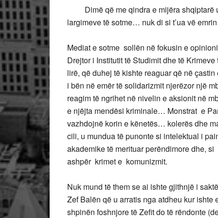
Dimë që me qindra e mijëra shqiptarë u l
largimeve të sotme… nuk di si t’ua vë emr
Mediat e sotme sollën në fokusin e opinioni
Drejtor i Institutit të Studimit dhe të Krime
lirë, që duhej të kishte reaguar që në çasti
i bën në emër të solidarizmit njerëzor një mb
reagim të ngrihet në nivelin e aksionit në mbr
e njëjta mendësi kriminale… Monstrat e Par
vazhdojnë korin e kënetës… kolerës dhe mal
cili, u mundua të punonte si intelektual i pa
akademike të merituar perëndimore dhe, si 
ashpër krimet e komunizmit.
Nuk mund të them se ai ishte gjithnjë i sakt
Zef Balën që u arratis nga atdheu kur ishte 
shpinën foshnjore të Zefit do të rëndonte (de