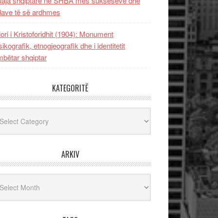
uaja shqiptare në SHBA mes sukseseve dhe
dave të së ardhmes
lori i Kristoforidhit (1904): Monument
sikografik, etnogjeografik dhe i identitetit
bëtar shqiptar
KATEGORITË
egoritë
ARKIV
iv