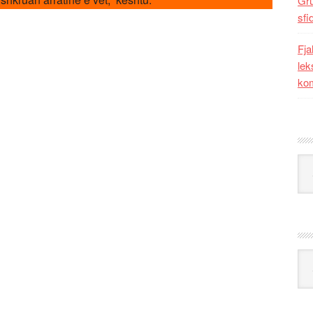
Gr
sfi
Fja
lek
kom
Kat
Ark