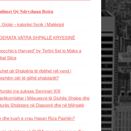
𝐝𝐢𝐦𝐞𝐭 𝐐𝐞̈ 𝐍𝐝𝐫𝐲𝐬𝐡𝐮𝐚𝐧 𝐁𝐨𝐭𝐞̈𝐧
 Gjolaj – kalorësi fisnik i Malësisë
DERATA VATRA SHPALLË KRYESINË
nocchio’s Harvard” by Tertini Set to Make a
bal Slice
uhet që Shqipëria të ribëhet një vend i
ueshëm për të gjithë shqiptarët?
fundoi me sukses Seminari XIX
rëkombëtar i Mësuesve të Gjuhës Shqipe dhe
turës Shqiptare në Diasporë dhe në Mërgatë
 dhe kush e vrau Hasan Riza Pashën?