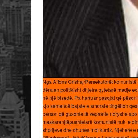
Nga Alfons Grishaj/Persekutorët komunistë e 
dënuan politikisht dhjetra qytetarë madje ed
në një bisedë. Pa harruar pasojat që pësonin
kjo sentencë bajate e amorale tingëllon qes
person që guxonte të vepronte ndryshe apo 
maskarenjtëpushtetarë komunistë nuk e dinin
shpifjeve dhe dhunës mbi kurriz. Njëherë e nj
Piligrimage”, tek “Kënga e Lamtumirës”, për