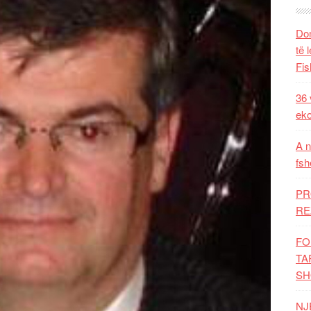
Dom
të 
Fis
36 
eko
A n
fsh
PR
RE
FO
TA
SH
NJ