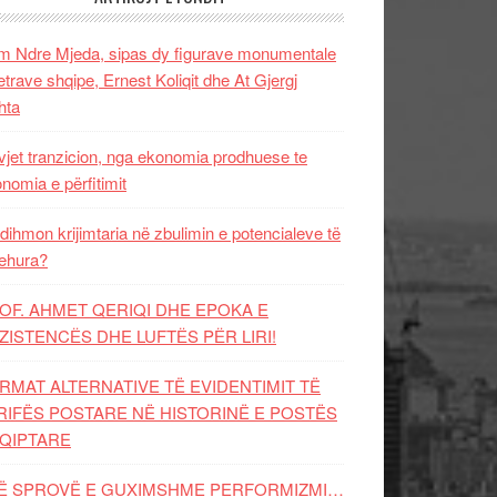
 Ndre Mjeda, sipas dy figurave monumentale
letrave shqipe, Ernest Koliqit dhe At Gjergj
hta
vjet tranzicion, nga ekonomia prodhuese te
nomia e përfitimit
dihmon krijimtaria në zbulimin e potencialeve të
ehura?
OF. AHMET QERIQI DHE EPOKA E
ZISTENCЁS DHE LUFTЁS PЁR LIRI!
RMAT ALTERNATIVE TË EVIDENTIMIT TË
RIFËS POSTARE NË HISTORINË E POSTËS
QIPTARE
Ë SPROVË E GUXIMSHME PERFORMIZMI…