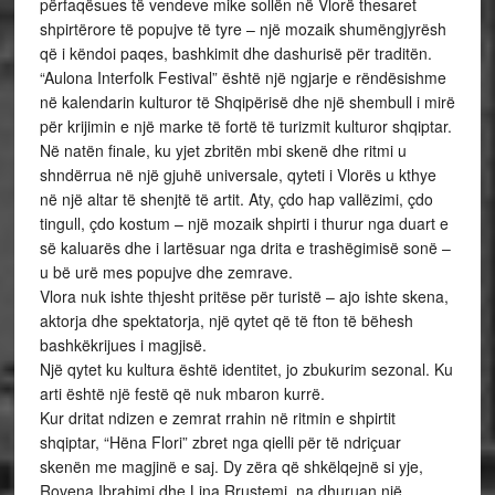
përfaqësues të vendeve mike sollën në Vlorë thesaret
shpirtërore të popujve të tyre – një mozaik shumëngjyrësh
që i këndoi paqes, bashkimit dhe dashurisë për traditën.
“Aulona Interfolk Festival” është një ngjarje e rëndësishme
në kalendarin kulturor të Shqipërisë dhe një shembull i mirë
për krijimin e një marke të fortë të turizmit kulturor shqiptar.
Në natën finale, ku yjet zbritën mbi skenë dhe ritmi u
shndërrua në një gjuhë universale, qyteti i Vlorës u kthye
në një altar të shenjtë të artit. Aty, çdo hap vallëzimi, çdo
tingull, çdo kostum – një mozaik shpirti i thurur nga duart e
së kaluarës dhe i lartësuar nga drita e trashëgimisë sonë –
u bë urë mes popujve dhe zemrave.
Vlora nuk ishte thjesht pritëse për turistë – ajo ishte skena,
aktorja dhe spektatorja, një qytet që të fton të bëhesh
bashkëkrijues i magjisë.
Një qytet ku kultura është identitet, jo zbukurim sezonal. Ku
arti është një festë që nuk mbaron kurrë.
Kur dritat ndizen e zemrat rrahin në ritmin e shpirtit
shqiptar, “Hëna Flori” zbret nga qielli për të ndriçuar
skenën me magjinë e saj. Dy zëra që shkëlqejnë si yje,
Rovena Ibrahimi dhe Lina Rrustemi, na dhuruan një