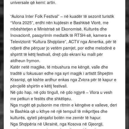
universale që kemi: artin.
“Aulona Inter Folk Festival” – në kuadër të sezonit turistik
“Vlora 2025”, erdhi nën kujdesin e Bashkisë Vlorë, me
mbështetjen e Ministrisë së Ekonomisë, Kulturës dhe
Inovacionit, pasqyrimin mediatik të RTSH-së, kamera e
Televizionit “Kultura Shqiptare”, ACTV nga Amerika, për të
ndjerë dhe përçuar jo vetëm pamjet, por edhe melodinë e
shpirtit të këtij festivali, drejt çdo ekrani ku malli për
atdheun frymon.
Katër netë magjike, të mbushura me këngë, valle dhe
traditë u fokusuan edhe nga syri magjik i artistit Shpejtim
Krasniqi, që kishte ardhur enkas nga Zvicra për të kapur e
përcjellë shpirtin e këtij festivali.
Në çdo hap, në çdo tingull, në çdo ngjyrë – Vlora u vesh
me petkun e festës dhe shkëlqeu.
Nga rrugët që pulsonin me ritmin e këngëve e valleve, deri
te Bashkia që u kthye në një tempull të mikpritjes dhe
kulturës, qyteti përqafoi botën me zemër të hapur.
Nga Shqipëria në Ukrainë, nga Kosova në Gjeorgji,