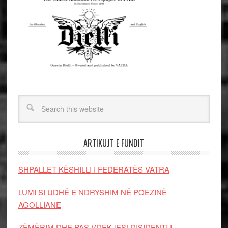
ARTIKUJT E FUNDIT
SHPALLET KËSHILLI I FEDERATËS VATRA
LUMI SI UDHË E NDRYSHIM NË POEZINË
AGOLLIANE
ZËMËRIM DHE PAS VDEKJES! DISIDENTI I