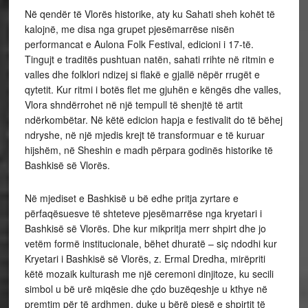
Në qendër të Vlorës historike, aty ku Sahati sheh kohët të
kalojnë, me disa nga grupet pjesëmarrëse nisën
performancat e Aulona Folk Festival, edicioni i 17-të.
Tingujt e traditës pushtuan natën, sahati rrihte në ritmin e
valles dhe folklori ndizej si flakë e gjallë nëpër rrugët e
qytetit. Kur ritmi i botës flet me gjuhën e këngës dhe valles,
Vlora shndërrohet në një tempull të shenjtë të artit
ndërkombëtar. Në këtë edicion hapja e festivalit do të bëhej
ndryshe, në një mjedis krejt të transformuar e të kuruar
hijshëm, në Sheshin e madh përpara godinës historike të
Bashkisë së Vlorës.
Në mjediset e Bashkisë u bë edhe pritja zyrtare e
përfaqësuesve të shteteve pjesëmarrëse nga kryetari i
Bashkisë së Vlorës. Dhe kur mikpritja merr shpirt dhe jo
vetëm formë institucionale, bëhet dhuratë – siç ndodhi kur
Kryetari i Bashkisë së Vlorës, z. Ermal Dredha, mirëpriti
këtë mozaik kulturash me një ceremoni dinjitoze, ku secili
simbol u bë urë miqësie dhe çdo buzëqeshje u kthye në
premtim për të ardhmen, duke u bërë pjesë e shpirtit të