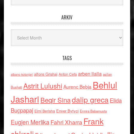
ARKIV
Arkiv
TAGS
arben llalla
alfons Grishaj
Anton Cefa
asllan
albano kolonjari
Behlul
Astrit Lulushi
Aurenc Bebja
Bushati
Jashari
dalip greca
Beqir Sina
Elida
Buçpapaj
Enver Bytyci
Elmi Berisha
Ermira Babamusta
Frank
Eugjen Merlika
Fahri Xharra
shkreli