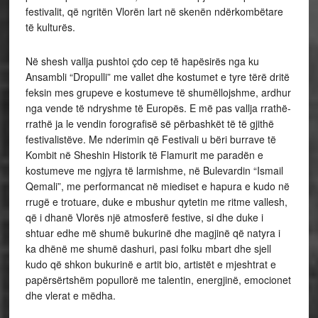
festivalit, që ngritën Vlorën lart në skenën ndërkombëtare
të kulturës.
Në shesh vallja pushtoi çdo cep të hapësirës nga ku
Ansambli “Dropulli” me vallet dhe kostumet e tyre tërë dritë
feksin mes grupeve e kostumeve të shumëllojshme, ardhur
nga vende të ndryshme të Europës. E më pas vallja rrathë-
rrathë ja le vendin forografisë së përbashkët të të gjithë
festivalistëve. Me nderimin që Festivali u bëri burrave të
Kombit në Sheshin Historik të Flamurit me paradën e
kostumeve me ngjyra të larmishme, në Bulevardin “Ismail
Qemali”, me performancat në miediset e hapura e kudo në
rrugë e trotuare, duke e mbushur qytetin me ritme vallesh,
që i dhanë Vlorës një atmosferë festive, si dhe duke i
shtuar edhe më shumë bukurinë dhe magjinë që natyra i
ka dhënë me shumë dashuri, pasi folku mbart dhe sjell
kudo që shkon bukurinë e artit bio, artistët e mjeshtrat e
papërsërtshëm popullorë me talentin, energjinë, emocionet
dhe vlerat e mëdha.