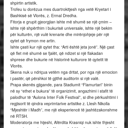
shpirtin artistik.
Trofeu iu dorëzua mes duartrokitjesh nga vetë Kryetari i
Bashkisë së Vlorës, z. Ermal Dredha.
Fitorja e grupit gjeorgjian ishte më shumë se një çmim –
ishte një shpërthim i bukurisë universale, ishte një bekim
për kulturën, një vulë krenarie dhe mirënjohjeje për një
qytet që frymon me artin.
Ishte çasti kur një qytet tha: “Arti është jeta jonë”. Një çast
që flet më shumë se fjalët, që ndizet si një flakadan
shprese dhe bukurie në historinë kulturore të qytetit të
Vlorës.
Skena nuk u ndriçua vetëm nga dritat, por nga një emocion
i pastër, që përshkoi të gjithë auditorin si një valë.
Prapa skenës gjigande, para Stadiumit “Flamurtari” binin
në sy “ethet e bukura” të organizimit, angazhimi i stafit të
palodhur të “Aulona Inter Folk Festival”, si dhe përkushtimi i
regjisorit të qindra veprimtarive artistike z. Llesh Nikolla
“Mjeshtër i Madh”, me një eksperiencë të jashtëzakonshme
në RTSH.
Moderatorja me hijeshi, Afërdita Krasniqi nuk ishte thjesht