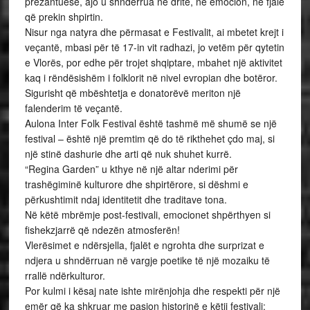
prezantuese, ajo u shndërrua në dritë, në emocion, në fjalë
që prekin shpirtin.
Nisur nga natyra dhe përmasat e Festivalit, ai mbetet krejt i
veçantë, mbasi për të 17-in vit radhazi, jo vetëm për qytetin
e Vlorës, por edhe për trojet shqiptare, mbahet një aktivitet
kaq i rëndësishëm i folklorit në nivel evropian dhe botëror.
Sigurisht që mbështetja e donatorëvë meriton një
falenderim të veçantë.
Aulona Inter Folk Festival është tashmë më shumë se një
festival – është një premtim që do të rikthehet çdo maj, si
një stinë dashurie dhe arti që nuk shuhet kurrë.
“Regina Garden” u kthye në një altar nderimi për
trashëgiminë kulturore dhe shpirtërore, si dëshmi e
përkushtimit ndaj identitetit dhe traditave tona.
Në këtë mbrëmje post-festivali, emocionet shpërthyen si
fishekzjarrë që ndezën atmosferën!
Vlerësimet e ndërsjella, fjalët e ngrohta dhe surprizat e
ndjera u shndërruan në vargje poetike të një mozaiku të
rrallë ndërkulturor.
Por kulmi i kësaj nate ishte mirënjohja dhe respekti për një
emër që ka shkruar me pasion historinë e këtij festivali: