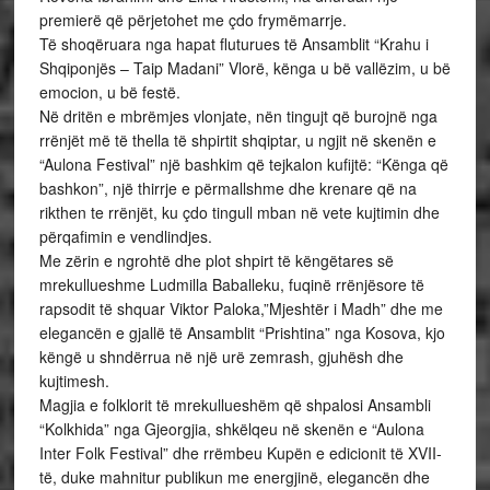
premierë që përjetohet me çdo frymëmarrje.
Të shoqëruara nga hapat fluturues të Ansamblit “Krahu i
Shqiponjës – Taip Madani” Vlorë, kënga u bë vallëzim, u bë
emocion, u bë festë.
Në dritën e mbrëmjes vlonjate, nën tingujt që burojnë nga
rrënjët më të thella të shpirtit shqiptar, u ngjit në skenën e
“Aulona Festival” një bashkim që tejkalon kufijtë: “Kënga që
bashkon”, një thirrje e përmallshme dhe krenare që na
rikthen te rrënjët, ku çdo tingull mban në vete kujtimin dhe
përqafimin e vendlindjes.
Me zërin e ngrohtë dhe plot shpirt të këngëtares së
mrekullueshme Ludmilla Baballeku, fuqinë rrënjësore të
rapsodit të shquar Viktor Paloka,”Mjeshtër i Madh” dhe me
elegancën e gjallë të Ansamblit “Prishtina” nga Kosova, kjo
këngë u shndërrua në një urë zemrash, gjuhësh dhe
kujtimesh.
Magjia e folklorit të mrekullueshëm që shpalosi Ansambli
“Kolkhida” nga Gjeorgjia, shkëlqeu në skenën e “Aulona
Inter Folk Festival” dhe rrëmbeu Kupën e edicionit të XVII-
të, duke mahnitur publikun me energjinë, elegancën dhe