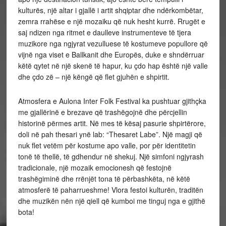
kulturës, një altar i gjallë i artit shqiptar dhe ndërkombëtar,
zemra rrahëse e një mozaiku që nuk hesht kurrë. Rrugët e
saj ndizen nga ritmet e daulleve instrumenteve të tjera
muzikore nga ngjyrat vezulluese të kostumeve popullore që
vijnë nga viset e Ballkanit dhe Europës, duke e shndërruar
këtë qytet në një skenë të hapur, ku çdo hap është një valle
dhe çdo zë – një këngë që flet gjuhën e shpirtit.
Atmosfera e Aulona Inter Folk Festival ka pushtuar gjithçka
me gjallërinë e brezave që trashëgojnë dhe përcjellin
historinë përmes artit. Në mes të kësaj pasurie shpirtërore,
doli në pah thesari ynë lab: “Thesaret Labe”. Një magji që
nuk flet vetëm për kostume apo valle, por për identitetin
tonë të thellë, të gdhendur në shekuj. Një simfoni ngjyrash
tradicionale, një mozaik emocionesh që festojnë
trashëgiminë dhe rrënjët tona të përbashkëta, në këtë
atmosferë të paharrueshme! Vlora festoi kulturën, traditën
dhe muzikën nën një qiell që kumboi me tinguj nga e gjithë
bota!