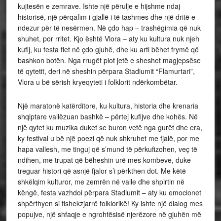
kujtesën e zemrave. Ishte një përulje e hijshme ndaj
historisë, një përqafim i gjallë i të tashmes dhe një dritë e
ndezur për të nesërmen. Në çdo hap – trashëgimia që nuk
shuhet, por rritet. Kjo është Vlora – aty ku kultura nuk njeh
kufij, ku festa flet në çdo gjuhë, dhe ku arti bëhet frymë që
bashkon botën. Nga rrugët plot jetë e sheshet magjepsëse
të qytetit, deri në sheshin përpara Stadiumit “Flamurtari”,
Vlora u bë sërish kryeqyteti i folklorit ndërkombëtar.
Një maratonë katërditore, ku kultura, historia dhe krenaria
shqiptare vallëzuan bashkë – përtej kufijve dhe kohës. Në
një qytet ku muzika duket se buron vetë nga gurët dhe era,
ky festival u bë një poezi që nuk shkruhet me fjalë, por me
hapa vallesh, me tinguj që s’mund të përkufizohen, veç të
ndihen, me trupat që bëheshin urë mes kombeve, duke
treguar histori që asnjë fjalor s’i përkthen dot. Me këtë
shkëlqim kulturor, me zemrën në valle dhe shpirtin në
këngë, festa vazhdoi përpara Stadiumit – aty ku emocionet
shpërthyen si fishekzjarrë folklorikë! Ky ishte një dialog mes
popujve, një shfaqje e ngrohtësisë njerëzore në gjuhën më