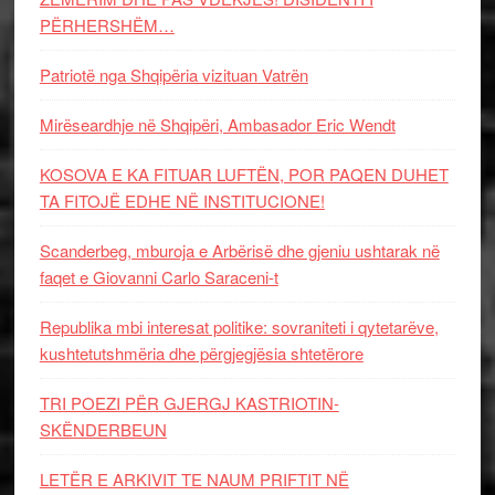
PËRHERSHËM…
Patriotë nga Shqipëria vizituan Vatrën
Mirëseardhje në Shqipëri, Ambasador Eric Wendt
KOSOVA E KA FITUAR LUFTËN, POR PAQEN DUHET
TA FITOJË EDHE NË INSTITUCIONE!
Scanderbeg, mburoja e Arbërisë dhe gjeniu ushtarak në
faqet e Giovanni Carlo Saraceni-t
Republika mbi interesat politike: sovraniteti i qytetarëve,
kushtetutshmëria dhe përgjegjësia shtetërore
TRI POEZI PËR GJERGJ KASTRIOTIN-
SKËNDERBEUN
LETËR E ARKIVIT TE NAUM PRIFTIT NË