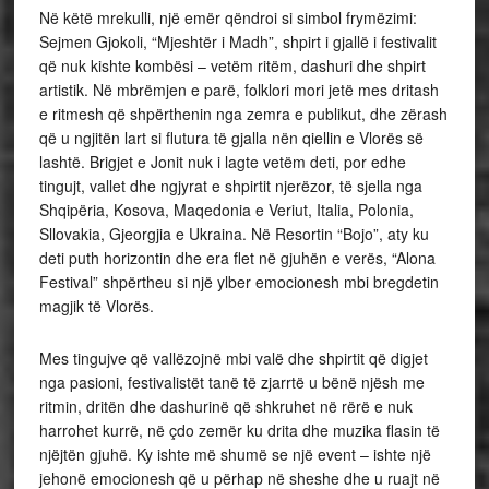
Në këtë mrekulli, një emër qëndroi si simbol frymëzimi:
Sejmen Gjokoli, “Mjeshtër i Madh”, shpirt i gjallë i festivalit
që nuk kishte kombësi – vetëm ritëm, dashuri dhe shpirt
artistik. Në mbrëmjen e parë, folklori mori jetë mes dritash
e ritmesh që shpërthenin nga zemra e publikut, dhe zërash
që u ngjitën lart si flutura të gjalla nën qiellin e Vlorës së
lashtë. Brigjet e Jonit nuk i lagte vetëm deti, por edhe
tingujt, vallet dhe ngjyrat e shpirtit njerëzor, të sjella nga
Shqipëria, Kosova, Maqedonia e Veriut, Italia, Polonia,
Sllovakia, Gjeorgjia e Ukraina. Në Resortin “Bojo”, aty ku
deti puth horizontin dhe era flet në gjuhën e verës, “Alona
Festival” shpërtheu si një ylber emocionesh mbi bregdetin
magjik të Vlorës.
Mes tingujve që vallëzojnë mbi valë dhe shpirtit që digjet
nga pasioni, festivalistët tanë të zjarrtë u bënë njësh me
ritmin, dritën dhe dashurinë që shkruhet në rërë e nuk
harrohet kurrë, në çdo zemër ku drita dhe muzika flasin të
njëjtën gjuhë. Ky ishte më shumë se një event – ishte një
jehonë emocionesh që u përhap në sheshe dhe u ruajt në