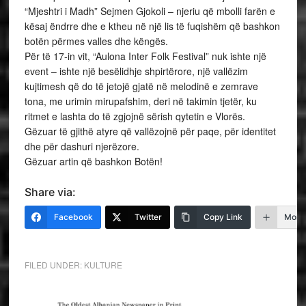
“Mjeshtri i Madh” Sejmen Gjokoli – njeriu që mbolli farën e
kësaj ëndrre dhe e ktheu në një lis të fuqishëm që bashkon
botën përmes valles dhe këngës.
Për të 17-in vit, “Aulona Inter Folk Festival” nuk ishte një
event – ishte një besëlidhje shpirtërore, një vallëzim
kujtimesh që do të jetojë gjatë në melodinë e zemrave
tona, me urimin mirupafshim, deri në takimin tjetër, ku
ritmet e lashta do të zgjojnë sërish qytetin e Vlorës.
Gëzuar të gjithë atyre që vallëzojnë për paqe, për identitet
dhe për dashuri njerëzore.
Gëzuar artin që bashkon Botën!
Share via:
Facebook
Twitter
Copy Link
More
FILED UNDER:
KULTURE