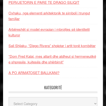
PERVJETORIN E PARE TE DRAGO SILIQIT
Oxhaku, nga elementi arkitektonik te simboli i trungut
familjar
Arbëreshët si model evropian i mbrojtjes së identitetit
kulturor
Sali Shijaku, “Diego Rivera” shqiptar i artit tonë kombëtar
“Dom Fred Kalaj, mes altarit dhe atdheut si hermeneutikë
e shpresës, kujtesës dhe shërbimit”
A PO ARMATOSET BALLKANI?
KATEGORITË
Kategoritë