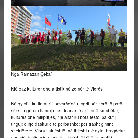
Nga Ramazan Çeka/
Një oaz kulturor dhe artistik në zemër të Vlorës.
Në qytetin ku flamuri i pavarësisë u ngrit për herë të parë,
sërish ngrihen flamuj mes duarve të artit ndërkombëtar,
kulturës dhe mikpritjes, një altar ku bota festoi pa kufij
tingujt e një dashurie të përbashkët për trashëgiminë
shpirtërore. Vlora nuk është më thjesht një qytet bregdetar
apo një destinacion turistik, ajo është bërë tempulli i