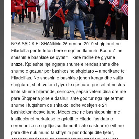
NGA SADIK ELSHANI/Me 26 nentor, 2019 shqiptaret ne
Filadelfia per te teten here e ngriten flamurin Kuq e Zi ne
sheshin e bashkise se qytetit – kete radhe ne gjysme
shtize. Kjo eshte nje ngjarje shume e rendesishme dhe
shume e gezuar per bashkesine shqiptaro – amerikane te
Filadelfias. Ne sheshin e bashkise jehon kenga dhe vallja
shqiptare, sheh vetem fytyra te qeshura, por sot atmosfera
ishte shume hijerande, seriooze, sepse vetem disa ore me
pare Shqiperia jone e dashur ishte goditur nga nje termet
shume i fuqishem qe shkaktoi edhe vdekjen e 24
bashkekombesve tane. Meqenese ne bashkepunim me
institucionet perkatese te qytetit te Filadelfias data e
ceremonise se ngritjes se flamurit ishte caktuar nje vit me
pare dhe nuk mund ta shtynim per ndonje dite tjeter,