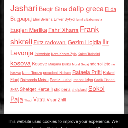
Jashari
dalip greca
Beqir Sina
Elida
Buçpapaj
Enver Bytyci
Elmi Berisha
Ermira Babamusta
Frank
Eugjen Merlika
Fahri Xharra
shkreli
Ilir
Gezim Llojdia
Fritz radovani
Levonja
Interviste
Kolec Traboini
Keze Kozeta Zylo
kosova
Kosove
nderroi jete
Marjana Bulku
ne
Murat Gecaj
Rafaela Prifti
Rafael
Nene Tereza
Kosove
presidenti Nishani
Floqi
Raimonda Moisiu
Ramiz Lushaj
reshat kripa
Sadik Elshani
Sokol
Shefqet Kercelli
shqiperia
shqiptaret
SHBA
Paja
Vatra
Visar Zhiti
Thaci
This website uses cookies to improve your experience. We'll