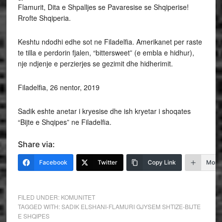
Flamurit, Dita e Shpalljes se Pavaresise se Shqiperise!
Rrofte Shqiperia.
Keshtu ndodhi edhe sot ne Filadelfia. Amerikanet per raste
te tilla e perdorin fjalen, “bittersweet” (e embla e hidhur),
nje ndjenje e perzierjes se gezimit dhe hidherimit.
Filadelfia, 26 nentor, 2019
Sadik eshte anetar i kryesise dhe ish kryetar i shoqates
“Bijte e Shqipes” ne Filadelfia.
Share via:
Facebook
Twitter
Copy Link
More
FILED UNDER:
KOMUNITET
TAGGED WITH:
SADIK ELSHANI-FLAMURI GJYSEM SHTIZE-BIJTE
E SHQIPES