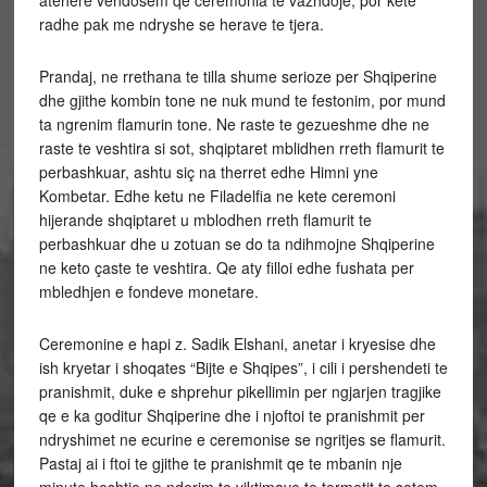
atehere vendosem qe ceremonia te vazhdoje, por kete
radhe pak me ndryshe se herave te tjera.
Prandaj, ne rrethana te tilla shume serioze per Shqiperine
dhe gjithe kombin tone ne nuk mund te festonim, por mund
ta ngrenim flamurin tone. Ne raste te gezueshme dhe ne
raste te veshtira si sot, shqiptaret mblidhen rreth flamurit te
perbashkuar, ashtu siç na therret edhe Himni yne
Kombetar. Edhe ketu ne Filadelfia ne kete ceremoni
hijerande shqiptaret u mblodhen rreth flamurit te
perbashkuar dhe u zotuan se do ta ndihmojne Shqiperine
ne keto çaste te veshtira. Qe aty filloi edhe fushata per
mbledhjen e fondeve monetare.
Ceremonine e hapi z. Sadik Elshani, anetar i kryesise dhe
ish kryetar i shoqates “Bijte e Shqipes”, i cili i pershendeti te
pranishmit, duke e shprehur pikellimin per ngjarjen tragjike
qe e ka goditur Shqiperine dhe i njoftoi te pranishmit per
ndryshimet ne ecurine e ceremonise se ngritjes se flamurit.
Pastaj ai i ftoi te gjithe te pranishmit qe te mbanin nje