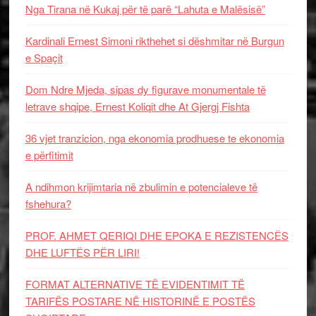
Nga Tirana në Kukaj për të parë “Lahuta e Malësisë”
Kardinali Ernest Simoni rikthehet si dëshmitar në Burgun
e Spaçit
Dom Ndre Mjeda, sipas dy figurave monumentale të
letrave shqipe, Ernest Koliqit dhe At Gjergj Fishta
36 vjet tranzicion, nga ekonomia prodhuese te ekonomia
e përfitimit
A ndihmon krijimtaria në zbulimin e potencialeve të
fshehura?
PROF. AHMET QERIQI DHE EPOKA E REZISTENCЁS
DHE LUFTЁS PЁR LIRI!
FORMAT ALTERNATIVE TË EVIDENTIMIT TË
TARIFËS POSTARE NË HISTORINË E POSTËS