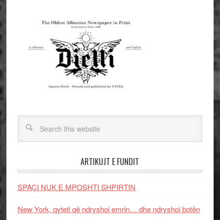
ARTIKUJT E FUNDIT
SPAÇI NUK E MPOSHTI SHPIRTIN
New York, qyteti që ndryshoi emrin… dhe ndryshoi botën