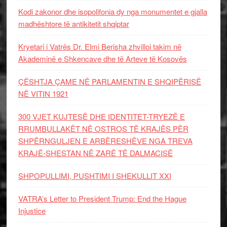
Kodi zakonor dhe isopolifonia dy nga monumentet e gjalla
madhështore të antikitetit shqiptar
Kryetari i Vatrës Dr. Elmi Berisha zhvilloi takim në
Akademinë e Shkencave dhe të Arteve të Kosovës
ÇËSHTJA ÇAME NË PARLAMENTIN E SHQIPËRISË
NË VITIN 1921
300 VJET KUJTESË DHE IDENTITET-TRYEZË E
RRUMBULLAKËT NË OSTROS TË KRAJËS PËR
SHPËRNGULJEN E ARBËRESHËVE NGA TREVA
KRAJË-SHESTAN NË ZARË TË DALMACISË
SHPOPULLIMI, PUSHTIMI I SHEKULLIT XXI
VATRA’s Letter to President Trump: End the Hague
Injustice