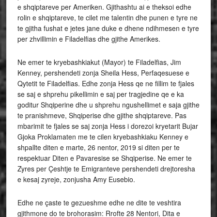
e shqiptareve per Ameriken. Gjithashtu ai e theksoi edhe
rolin e shqiptareve, te cilet me talentin dhe punen e tyre ne
te gjitha fushat e jetes jane duke e dhene ndihmesen e tyre
per zhvillimin e Filadelfias dhe gjithe Amerikes.
Ne emer te kryebashkiakut (Mayor) te Filadelfias, Jim
Kenney, pershendeti zonja Sheila Hess, Perfaqesuese e
Qytetit te Filadelfias. Edhe zonja Hess qe ne fillim te fjales
se saj e shprehu pikellimin e saj per tragjedine qe e ka
goditur Shqiperine dhe u shprehu ngushellimet e saja gjithe
te pranishmeve, Shqiperise dhe gjithe shqiptareve. Pas
mbarimit te fjales se saj zonja Hess i dorezoi kryetarit Bujar
Gjoka Proklamaten me te cilen kryebashkiaku Kenney e
shpallte diten e marte, 26 nentor, 2019 si diten per te
respektuar Diten e Pavaresise se Shqiperise. Ne emer te
Zyres per Çeshtje te Emigranteve pershendeti drejtoresha
e kesaj zyreje, zonjusha Amy Eusebio.
Edhe ne çaste te gezueshme edhe ne dite te veshtira
gjithmone do te brohorasim: Rrofte 28 Nentori, Dita e