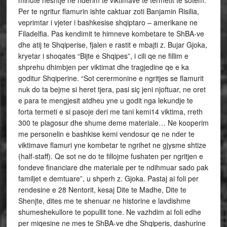
minute heshtje ne nderim te viktimave te termetit te sotem.
Per te ngritur flamurin ishte caktuar zoti Banjamin Risilia,
veprimtar i vjeter i bashkesise shqiptaro – amerikane ne
Filadelfia. Pas kendimit te himneve kombetare te ShBA-ve
dhe atij te Shqiperise, fjalen e rastit e mbajti z. Bujar Gjoka,
kryetar i shoqates “Bijte e Shqipes”, i cili qe ne fillim e
shprehu dhimbjen per viktimat dhe tragjedine qe e ka
goditur Shqiperine. “Sot cerermonine e ngritjes se flamurit
nuk do ta bejme si heret tjera, pasi siç jeni njoftuar, ne oret
e para te mengjesit atdheu yne u godit nga lekundje te
forta termeti e si pasoje deri me tani kemi14 viktima, rreth
300 te plagosur dhe shume deme materiale… Ne kooperim
me personelin e bashkise kemi vendosur qe ne nder te
viktimave flamuri yne kombetar te ngrihet ne gjysme shtize
(half-staff). Qe sot ne do te fillojme fushaten per ngritjen e
fondeve financiare dhe materiale per te ndihmuar sado pak
familjet e demtuare”, u shperh z. Gjoka. Pastaj ai foli per
rendesine e 28 Nentorit, kesaj Dite te Madhe, Dite te
Shenjte, dites me te shenuar ne historine e lavdishme
shumeshekullore te popullit tone. Ne vazhdim ai foli edhe
per miqesine ne mes te ShBA-ve dhe Shqiperis, dashurine