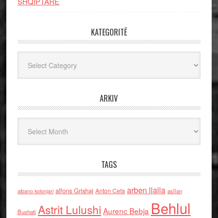
SHQIPTARE
KATEGORITË
Kategoritë
ARKIV
Arkiv
TAGS
arben llalla
alfons Grishaj
Anton Cefa
asllan
albano kolonjari
Behlul
Astrit Lulushi
Aurenc Bebja
Bushati