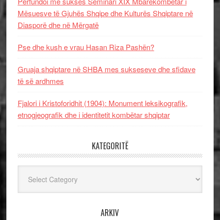
Përfundoi me sukses Seminari XIX Mbarëkombëtar i
Mësuesve të Gjuhës Shqipe dhe Kulturës Shqiptare në
Diasporë dhe në Mërgatë
Pse dhe kush e vrau Hasan Riza Pashën?
Gruaja shqiptare në SHBA mes sukseseve dhe sfidave
të së ardhmes
Fjalori i Kristoforidhit (1904): Monument leksikografik,
etnogjeografik dhe i identitetit kombëtar shqiptar
KATEGORITË
Kategoritë
ARKIV