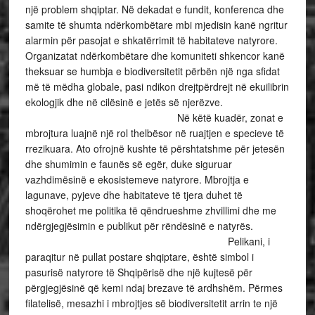
një problem shqiptar. Në dekadat e fundit, konferenca dhe
samite të shumta ndërkombëtare mbi mjedisin kanë ngritur
alarmin për pasojat e shkatërrimit të habitateve natyrore.
Organizatat ndërkombëtare dhe komuniteti shkencor kanë
theksuar se humbja e biodiversitetit përbën një nga sfidat
më të mëdha globale, pasi ndikon drejtpërdrejt në ekuilibrin
ekologjik dhe në cilësinë e jetës së njerëzve.
Në këtë kuadër, zonat e
mbrojtura luajnë një rol thelbësor në ruajtjen e specieve të
rrezikuara. Ato ofrojnë kushte të përshtatshme për jetesën
dhe shumimin e faunës së egër, duke siguruar
vazhdimësinë e ekosistemeve natyrore. Mbrojtja e
lagunave, pyjeve dhe habitateve të tjera duhet të
shoqërohet me politika të qëndrueshme zhvillimi dhe me
ndërgjegjësimin e publikut për rëndësinë e natyrës.
Pelikani, i
paraqitur në pullat postare shqiptare, është simbol i
pasurisë natyrore të Shqipërisë dhe një kujtesë për
përgjegjësinë që kemi ndaj brezave të ardhshëm. Përmes
filatelisë, mesazhi i mbrojtjes së biodiversitetit arrin te një