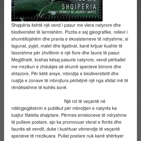
Shqipëria është një vend i pasur me vlera natyrore dhe
biodiversitet të larmishëm. Pozita e saj gjeografike, relievi i
shumëllojshëm dhe prania e ekosistemeve të ndryshme, si
lagunat, pyjet, malet dhe ligatinat, kanë krijuar kushte të
favorshme për zhvillimin e një flore dhe faune të pasur.
Megjithatë, krahas kësaj pasurie natyrore, vendi përballet
me rrezikun e zhdukjes së shumë specieve bimore dhe
shtazore. Për këtë arsye, mbrojtja e biodiversitetit dhe
ruajtja e zonave të mbrojtura përbëjnë një nga sfidat më të
rëndësishme të kohës sonë.
Një rol të veçantë në
ndërgjegjësimin e publikut për mbrojtjen e natyrës ka
luajtur filatelia shqiptare. Përmes emisioneve të ndryshme
të pullave postare, ajo ka promovuar vlerat e florës dhe
faunës së vendit, duke i kushtuar vëmendje të veçantë
specieve të rrezikuara. Pullat postare nuk kanë shërbyer