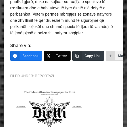
publik i gjerë, duke na kujtuar se ruajtja e specieve të
rrezikuara dhe e habitateve të tyre është një detyrë e
përbashkët. Vetëm përmes mbrojtjes së zonave natyrore
dhe zhvillimit të qëndrueshëm mund të sigurojmë që
pelikanët, lejlekët dhe shumë specie të tjera të vazhdojnë
të jenë pjesë e peizazhit natyror shqiptar.
Share via:
Facebook
Twitter
Copy Link
More
FILED UNDER:
REPORTAZH