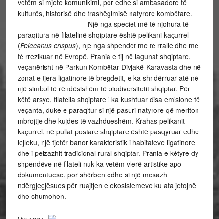
vetëm si mjete komunikimi, por edhe si ambasadore të
kulturës, historisë dhe trashëgimisë natyrore kombëtare.
Një nga speciet më të njohura të
paraqitura në filatelinë shqiptare është pelikani kaçurrel
(
Pelecanus crispus
), një nga shpendët më të rrallë dhe më
të rrezikuar në Evropë. Prania e tij në lagunat shqiptare,
veçanërisht në Parkun Kombëtar Divjakë-Karavasta dhe në
zonat e tjera ligatinore të bregdetit, e ka shndërruar atë në
një simbol të rëndësishëm të biodiversitetit shqiptar. Për
këtë arsye, filatelia shqiptare i ka kushtuar disa emisione të
veçanta, duke e paraqitur si një pasuri natyrore që meriton
mbrojtje dhe kujdes të vazhdueshëm. Krahas pelikanit
kaçurrel, në pullat postare shqiptare është pasqyruar edhe
lejleku, një tjetër banor karakteristik i habitateve ligatinore
dhe i peizazhit tradicional rural shqiptar. Prania e këtyre dy
shpendëve në filateli nuk ka vetëm vlerë artistike apo
dokumentuese, por shërben edhe si një mesazh
ndërgjegjësues për ruajtjen e ekosistemeve ku ata jetojnë
dhe shumohen.