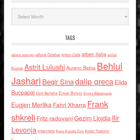
Arkiv
TAGS
arben llalla
alfons Grishaj
Anton Cefa
asllan
albano kolonjari
Behlul
Astrit Lulushi
Aurenc Bebja
Bushati
Jashari
dalip greca
Beqir Sina
Elida
Buçpapaj
Enver Bytyci
Elmi Berisha
Ermira Babamusta
Frank
Eugjen Merlika
Fahri Xharra
shkreli
Ilir
Gezim Llojdia
Fritz radovani
Levonja
Interviste
Kolec Traboini
Keze Kozeta Zylo