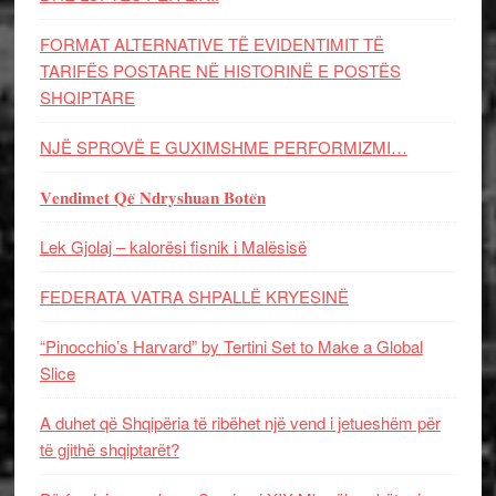
FORMAT ALTERNATIVE TË EVIDENTIMIT TË
TARIFËS POSTARE NË HISTORINË E POSTËS
SHQIPTARE
NJË SPROVË E GUXIMSHME PERFORMIZMI…
𝐕𝐞𝐧𝐝𝐢𝐦𝐞𝐭 𝐐𝐞̈ 𝐍𝐝𝐫𝐲𝐬𝐡𝐮𝐚𝐧 𝐁𝐨𝐭𝐞̈𝐧
Lek Gjolaj – kalorësi fisnik i Malësisë
FEDERATA VATRA SHPALLË KRYESINË
“Pinocchio’s Harvard” by Tertini Set to Make a Global
Slice
A duhet që Shqipëria të ribëhet një vend i jetueshëm për
të gjithë shqiptarët?