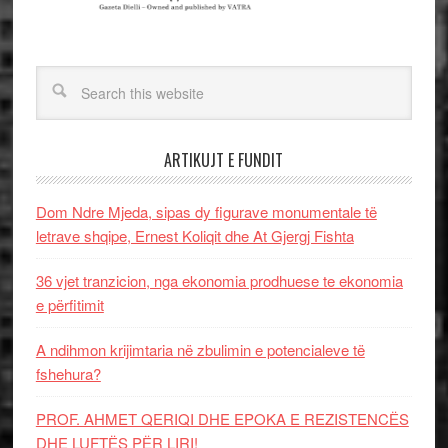
ARTIKUJT E FUNDIT
Dom Ndre Mjeda, sipas dy figurave monumentale të
letrave shqipe, Ernest Koliqit dhe At Gjergj Fishta
36 vjet tranzicion, nga ekonomia prodhuese te ekonomia
e përfitimit
A ndihmon krijimtaria në zbulimin e potencialeve të
fshehura?
PROF. AHMET QERIQI DHE EPOKA E REZISTENCЁS
DHE LUFTЁS PЁR LIRI!