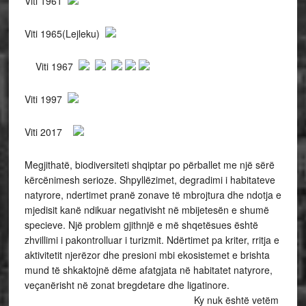
Viti 1961
Viti 1965(Lejleku)
Viti 1967
Viti 1997
Viti 2017
Megjithatë, biodiversiteti shqiptar po përballet me një sërë
kërcënimesh serioze. Shpyllëzimet, degradimi i habitateve
natyrore, ndertimet pranë zonave të mbrojtura dhe ndotja e
mjedisit kanë ndikuar negativisht në mbijetesën e shumë
specieve. Një problem gjithnjë e më shqetësues është
zhvillimi i pakontrolluar i turizmit. Ndërtimet pa kriter, rritja e
aktivitetit njerëzor dhe presioni mbi ekosistemet e brishta
mund të shkaktojnë dëme afatgjata në habitatet natyrore,
veçanërisht në zonat bregdetare dhe ligatinore.
Ky nuk është vetëm