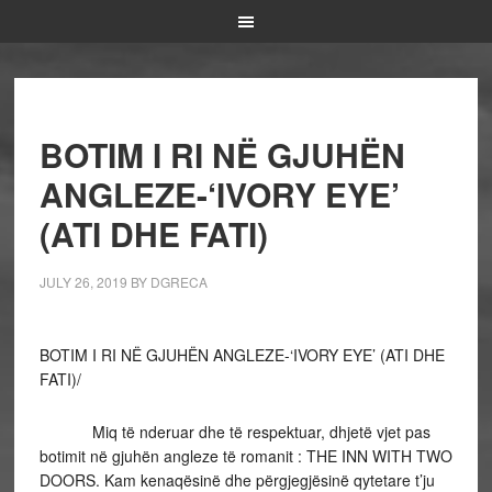
BOTIM I RI NË GJUHËN
ANGLEZE-‘IVORY EYE’
(ATI DHE FATI)
JULY 26, 2019
BY
DGRECA
BOTIM I RI NË GJUHËN ANGLEZE-‘IVORY EYE’ (ATI DHE
FATI)/
Miq të nderuar dhe të respektuar, dhjetë vjet pas
botimit në gjuhën angleze të romanit : THE INN WITH TWO
DOORS. Kam kenaqësinë dhe përgjegjësinë qytetare t’ju