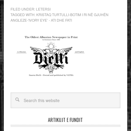
FILED UNDER:
LETERSI
TAGGED WITH:
KRISTAQ TURTULLI-BOTIM I RI NË GJUHËN
ANGLEZE-'IVORY EYE’ - ATI DHE FATI
ARTIKUJT E FUNDIT