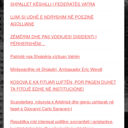
SHPALLET KËSHILLI I FEDERATËS VATRA
LUMI SI UDHË E NDRYSHIM NË POEZINË
AGOLLIANE
ZËMËRIM DHE PAS VDEKJES! DISIDENTI I
PËRHERSHËM…
Patriotë nga Shqipëria vizituan Vatrën
Mirëseardhje në Shqipëri, Ambasador Eric Wendt
KOSOVA E KA FITUAR LUFTËN, POR PAQEN DUHET
TA FITOJË EDHE NË INSTITUCIONE!
Scanderbeg, mburoja e Arbërisë dhe gjeniu ushtarak në
faqet e Giovanni Carlo Saraceni-t
Republika mbi interesat politike: sovraniteti i qytetarëve,