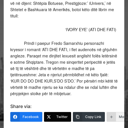
vë në dijeni: Shtëpia Botuese, Prestigjioze:’ iUnivers,’ në
Shtetet e Bashkuara të Amerikës, botoi këto ditë librin me
titull:
‘IVORY EYE’ (ATI DHE FATI)
Prindi i paepur Fredo Samarxhiu personazhi
kryesor i romanit ‘ATI DHE FATI, i flet audencës në ghjuhën
angleze. Paraqet me dinjitet lexuesit anglisht folës letërsinë
e sotme Shqiptare. Tregon me sinqeritet peripecitë e jetës
së tij të vështirë dhe të vërtetën e madhe të pa
tjetërsueshme: Jeta e njeriut përmblidhet në këto fjalë:
‘KUR DO DO DHE KUR,S’DO S’DO.’ Por përsëri mbi këtë të
vërtetë të madhe njeriu se ka ndalur dhe se ndal luftën dhe
përpjekjen stoike për të mbijetuar.
Share via:
Facebook
Twitter
Copy Link
More