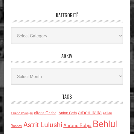
KATEGORITË
Kategoritë
ARKIV
Arkiv
TAGS
arben llalla
alfons Grishaj
Anton Cefa
asllan
albano kolonjari
Behlul
Astrit Lulushi
Aurenc Bebja
Bushati