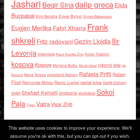
Jashari
dalip greca
Beqir Sina
Elida
Buçpapaj
Enver Bytyci
Elmi Berisha
Ermira Babamusta
Frank
Eugjen Merlika
Fahri Xharra
shkreli
Ilir
Gezim Llojdia
Fritz radovani
Levonja
Interviste
Kolec Traboini
Keze Kozeta Zylo
kosova
Kosove
nderroi jete
Marjana Bulku
ne
Murat Gecaj
Rafaela Prifti
Rafael
Nene Tereza
Kosove
presidenti Nishani
Floqi
Raimonda Moisiu
Ramiz Lushaj
reshat kripa
Sadik Elshani
Sokol
Shefqet Kercelli
shqiperia
shqiptaret
SHBA
Paja
Vatra
Visar Zhiti
Thaci
This website uses cookies to improve your experience. We'll
assume you're ok with this, but you can opt-out if you wish.