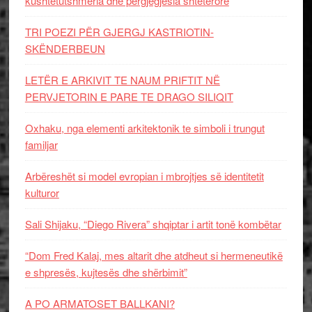
kushtetutshmëria dhe përgjegjësia shtetërore
TRI POEZI PËR GJERGJ KASTRIOTIN-
SKËNDERBEUN
LETËR E ARKIVIT TE NAUM PRIFTIT NË
PERVJETORIN E PARE TE DRAGO SILIQIT
Oxhaku, nga elementi arkitektonik te simboli i trungut
familjar
Arbëreshët si model evropian i mbrojtjes së identitetit
kulturor
Sali Shijaku, “Diego Rivera” shqiptar i artit tonë kombëtar
“Dom Fred Kalaj, mes altarit dhe atdheut si hermeneutikë
e shpresës, kujtesës dhe shërbimit”
A PO ARMATOSET BALLKANI?