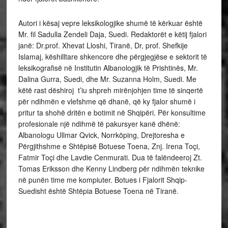
Autori i kësaj vepre leksikologjike shumë të kërkuar është
Mr. fil Sadulla Zendeli Daja, Suedi. Redaktorët e këtij fjalori
janë: Dr.prof. Xhevat Lloshi, Tiranë, Dr, prof. Shefkije
Islamaj, këshilltare shkencore dhe përgjegjëse e sektorit të
leksikografisë në Institutin Albanologjik të Prishtinës, Mr.
Dalina Gurra, Suedi, dhe Mr. Suzanna Holm, Suedi. Me
këtë rast dëshiroj t’iu shpreh mirënjohjen time të sinqertë
për ndihmën e vlefshme që dhanë, që ky fjalor shumë i
pritur ta shohë dritën e botimit në Shqipëri. Për konsultime
profesionale një ndihmë të pakursyer kanë dhënë:
Albanologu Ullmar Qvick, Norrköping, Drejtoresha e
Përgjithshme e Shtëpisë Botuese Toena, Znj. Irena Toçi,
Fatmir Toçi dhe Lavdie Cenmurati. Dua të falëndeeroj Zt.
Tomas Eriksson dhe Kenny Lindberg për ndihmën teknike
në punën time me kompiuter. Botues i Fjalorit Shqip-
Suedisht është Shtëpia Botuese Toena në Tiranë.