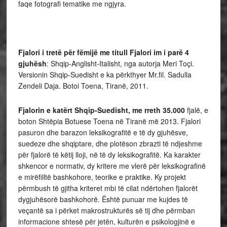
faqe fotografi tematike me ngjyra.
Fjalori i tretë për fëmijë me titull Fjalori im i parë 4
gjuhësh
: Shqip-Anglisht-Italisht, nga autorja Meri Toçi.
Versionin Shqip-Suedisht e ka përkthyer Mr.fil. Sadulla
Zendeli Daja. Botoi Toena, Tiranë, 2011.
Fjalorin e katërt Shqip-Suedisht, me rreth 35.000
fjalë, e
boton Shtëpia Botuese Toena në Tiranë më 2013. Fjalori
pasuron dhe barazon leksikografitë e të dy gjuhësve,
suedeze dhe shqiptare, dhe plotëson zbrazti të ndjeshme
për fjalorë të këtij lloji, në të dy leksikografitë. Ka karakter
shkencor e normativ, dy kritere me vlerë për leksikografinë
e mirëfilltë bashkohore, teorike e praktike. Ky projekt
përmbush të gjitha kriteret mbi të cilat ndërtohen fjalorët
dygjuhësorë bashkohorë. Është punuar me kujdes të
veçantë sa i përket makrostrukturës së tij dhe përmban
informacione shtesë për jetën, kulturën e psikologjinë e