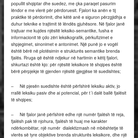
popullit shqiptar dhe suedez, me çka paraqet pasurim
lëndor e me vlerë për përdoruesit. Fjalori ka anën e tij
praktike të përdorimit, dhe këtë anë e siguron përzgjidhja e
duhur teknike e trajtimit të lëndës gjuhësore. Në fjalor janë
trajtuar me kujdes njësitë leksiko-semantike, fusha e
informacionit të çdo zëri leksikografik, përkufizimet e
shpjegimet, sinonimet e antonimet. Një punë jo e vogël
është bërë në plotësimin e strukturës semantike brenda
fjalës. Rruga që është ndjekur në hartimin e këtij fjalori,
shkurtazi është kjo: për njësitë leksikore të shqipes është
bërë përpjekje të gjenden njësitë gjegjëse të suedishtes;
– Në pjesën suedishte është përfshirë leksiku aktiv, jo
rrallë leksiku pasiv dhe ai potencial, për t´i dalë ballë fjalësit
të shqipes;
– Në fjalor janë përfshirë edhe një numër fjalësh të reja,
fjalësh pak të njohura, fjalësh të huaj me karakter
ndërkombëtar, një numër dialektizmash në mbështetje të
vlerës së tyre objektive brenda strukturës leksikore, dhe një