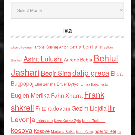
Arkiv
TAGS
arben llalla
alfons Grishaj
Anton Cefa
asllan
albano kolonjari
Behlul
Astrit Lulushi
Aurenc Bebja
Bushati
Jashari
dalip greca
Beqir Sina
Elida
Buçpapaj
Enver Bytyci
Elmi Berisha
Ermira Babamusta
Frank
Eugjen Merlika
Fahri Xharra
shkreli
Ilir
Gezim Llojdia
Fritz radovani
Levonja
Interviste
Kolec Traboini
Keze Kozeta Zylo
kosova
Kosove
nderroi jete
Marjana Bulku
ne
Murat Gecaj