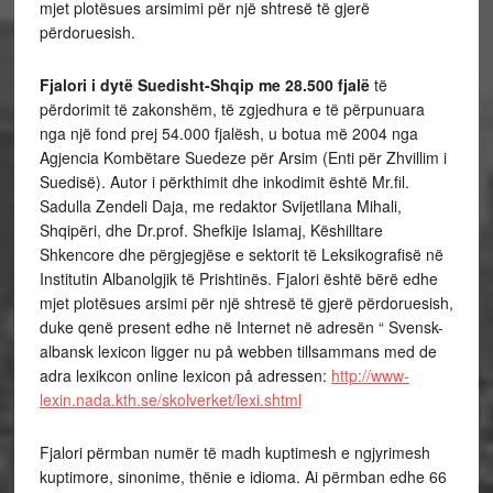
mjet plotësues arsimimi për një shtresë të gjerë
përdoruesish.
Fjalori i dytë Suedisht-Shqip me 28.500 fjalë
të
përdorimit të zakonshëm, të zgjedhura e të përpunuara
nga një fond prej 54.000 fjalësh, u botua më 2004 nga
Agjencia Kombëtare Suedeze për Arsim (Enti për Zhvillim i
Suedisë). Autor i përkthimit dhe inkodimit është Mr.fil.
Sadulla Zendeli Daja, me redaktor Svijetllana Mihali,
Shqipëri, dhe Dr.prof. Shefkije Islamaj, Këshilltare
Shkencore dhe përgjegjëse e sektorit të Leksikografisë në
Institutin Albanolgjik të Prishtinës. Fjalori është bërë edhe
mjet plotësues arsimi për një shtresë të gjerë përdoruesish,
duke qenë present edhe në Internet në adresën “ Svensk-
albansk lexicon ligger nu på webben tillsammans med de
adra lexikcon online lexicon på adressen:
http://www-
lexin.nada.kth.se/skolverket/lexi.shtml
Fjalori përmban numër të madh kuptimesh e ngjyrimesh
kuptimore, sinonime, thënie e idioma. Ai përmban edhe 66