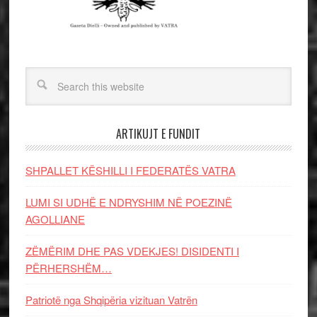
ARTIKUJT E FUNDIT
SHPALLET KËSHILLI I FEDERATËS VATRA
LUMI SI UDHË E NDRYSHIM NË POEZINË
AGOLLIANE
ZËMËRIM DHE PAS VDEKJES! DISIDENTI I
PËRHERSHËM…
Patriotë nga Shqipëria vizituan Vatrën