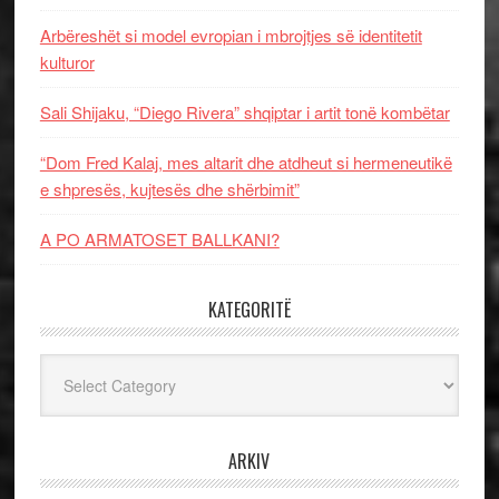
Arbëreshët si model evropian i mbrojtjes së identitetit
kulturor
Sali Shijaku, “Diego Rivera” shqiptar i artit tonë kombëtar
“Dom Fred Kalaj, mes altarit dhe atdheut si hermeneutikë
e shpresës, kujtesës dhe shërbimit”
A PO ARMATOSET BALLKANI?
KATEGORITË
Kategoritë
ARKIV