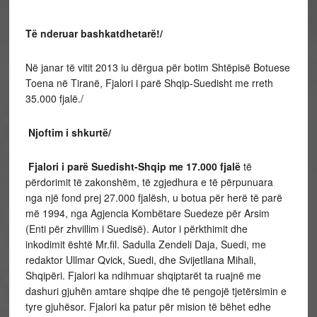
Të nderuar bashkatdhetarë!/
Në janar të vitit 2013 iu dërgua për botim Shtëpisë Botuese
Toena në Tiranë, Fjalori i parë Shqip-Suedisht me rreth
35.000 fjalë./
Njoftim i shkurtë/
Fjalori i parë Suedisht-Shqip me 17.000 fjalë
të
përdorimit të zakonshëm, të zgjedhura e të përpunuara
nga një fond prej 27.000 fjalësh, u botua për herë të parë
më 1994, nga Agjencia Kombëtare Suedeze për Arsim
(Enti për zhvillim i Suedisë). Autor i përkthimit dhe
inkodimit është Mr.fil. Sadulla Zendeli Daja, Suedi, me
redaktor Ullmar Qvick, Suedi, dhe Svijetllana Mihali,
Shqipëri. Fjalori ka ndihmuar shqiptarët ta ruajnë me
dashuri gjuhën amtare shqipe dhe të pengojë tjetërsimin e
tyre gjuhësor. Fjalori ka patur për mision të bëhet edhe