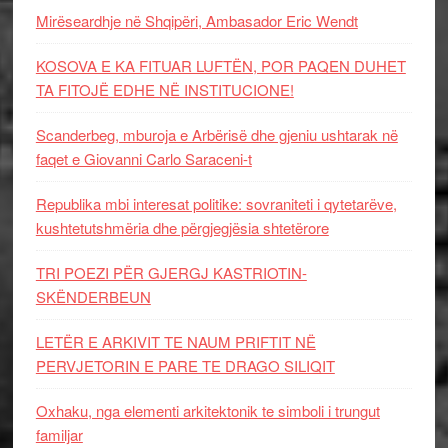
Mirëseardhje në Shqipëri, Ambasador Eric Wendt
KOSOVA E KA FITUAR LUFTËN, POR PAQEN DUHET
TA FITOJË EDHE NË INSTITUCIONE!
Scanderbeg, mburoja e Arbërisë dhe gjeniu ushtarak në
faqet e Giovanni Carlo Saraceni-t
Republika mbi interesat politike: sovraniteti i qytetarëve,
kushtetutshmëria dhe përgjegjësia shtetërore
TRI POEZI PËR GJERGJ KASTRIOTIN-
SKËNDERBEUN
LETËR E ARKIVIT TE NAUM PRIFTIT NË
PERVJETORIN E PARE TE DRAGO SILIQIT
Oxhaku, nga elementi arkitektonik te simboli i trungut
familjar