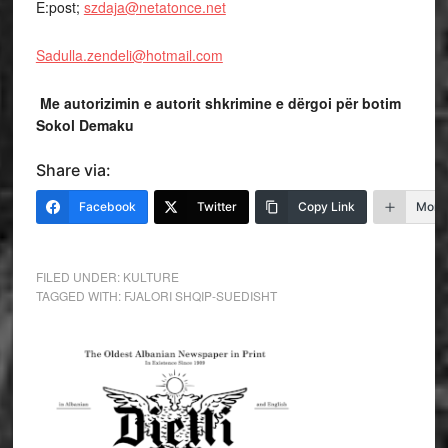
E:post;
szdaja@netatonce.net
Sadulla.zendeli@hotmail.com
Me autorizimin e autorit shkrimine e dërgoi për botim
Sokol Demaku
Share via:
Facebook
Twitter
Copy Link
More
FILED UNDER:
KULTURE
TAGGED WITH:
FJALORI SHQIP-SUEDISHT