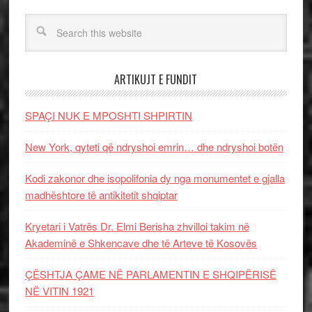
ARTIKUJT E FUNDIT
SPAÇI NUK E MPOSHTI SHPIRTIN
New York, qyteti që ndryshoi emrin… dhe ndryshoi botën
Kodi zakonor dhe isopolifonia dy nga monumentet e gjalla
madhështore të antikitetit shqiptar
Kryetari i Vatrës Dr. Elmi Berisha zhvilloi takim në
Akademinë e Shkencave dhe të Arteve të Kosovës
ÇËSHTJA ÇAME NË PARLAMENTIN E SHQIPËRISË
NË VITIN 1921