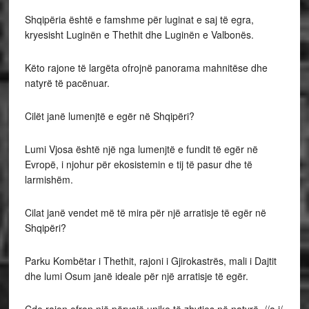
Shqipëria është e famshme për luginat e saj të egra,
kryesisht Luginën e Thethit dhe Luginën e Valbonës.
Këto rajone të largëta ofrojnë panorama mahnitëse dhe
natyrë të pacënuar.
Cilët janë lumenjtë e egër në Shqipëri?
Lumi Vjosa është një nga lumenjtë e fundit të egër në
Evropë, i njohur për ekosistemin e tij të pasur dhe të
larmishëm.
Cilat janë vendet më të mira për një arratisje të egër në
Shqipëri?
Parku Kombëtar i Thethit, rajoni i Gjirokastrës, mali i Dajtit
dhe lumi Osum janë ideale për një arratisje të egër.
Çdo rajon ofron një përvojë unike të zhytjes në natyrë. //a.i/