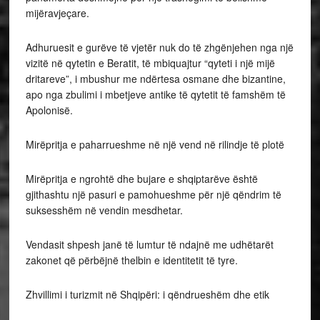
mijëravjeçare.
Adhuruesit e gurëve të vjetër nuk do të zhgënjehen nga një
vizitë në qytetin e Beratit, të mbiquajtur “qyteti i një mijë
dritareve”, i mbushur me ndërtesa osmane dhe bizantine,
apo nga zbulimi i mbetjeve antike të qytetit të famshëm të
Apolonisë.
Mirëpritja e paharrueshme në një vend në rilindje të plotë
Mirëpritja e ngrohtë dhe bujare e shqiptarëve është
gjithashtu një pasuri e pamohueshme për një qëndrim të
suksesshëm në vendin mesdhetar.
Vendasit shpesh janë të lumtur të ndajnë me udhëtarët
zakonet që përbëjnë thelbin e identitetit të tyre.
Zhvillimi i turizmit në Shqipëri: i qëndrueshëm dhe etik