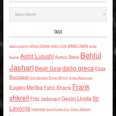
Arkiv
TAGS
arben llalla
alfons Grishaj
Anton Cefa
asllan
albano kolonjari
Behlul
Astrit Lulushi
Aurenc Bebja
Bushati
Jashari
dalip greca
Beqir Sina
Elida
Buçpapaj
Enver Bytyci
Elmi Berisha
Ermira Babamusta
Frank
Eugjen Merlika
Fahri Xharra
shkreli
Ilir
Gezim Llojdia
Fritz radovani
Levonja
Interviste
Kolec Traboini
Keze Kozeta Zylo