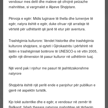
vendosur mes detit dhe maleve që ofrojnë peizazhe
mahnitëse, si vargmalet e Alpeve Shqiptare.
Përvoja e egër: Midis luginave të thella dhe lumenjve të
egër, natyra është e egër, duke ofruar një arratisje të
vërtetë për udhëtarët që janë të etur për aventura.
Trashëgimia kulturore: Vendet historike dhe trashëgimia
kulturore shqiptare, si qyteti i Gjirokastrës i përfshirë në
listën e trashëgimisë botërore të UNESCO-s në vitin 2005,
sjellin një dimension të pasur kulturor në udhëtimin tuaj.
Një vend pak i njohur me pasuri të jashtëzakonshme
natyrore
Shqipëria është një perlë ende e panjohur për publikun e
gjerë në aspektin turistik.
Kjo tokë autentike dhe e egër, e vendosur në zemër të
Ballkanit, fsheh thesare natyrore mahnitëse që tërheqin