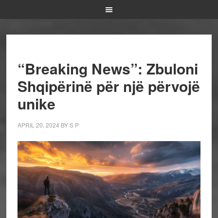
“Breaking News”: Zbuloni
Shqipërinë për një përvojë
unike
APRIL 20, 2024
BY
S P