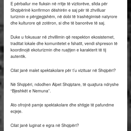
E përballur me fluksin në rritje të vizitorëve, sfida për
Shqipërinë konfirmon dëshirën e saj për të zhvilluar
turizmin e përgjegjshëm, në dobi të trashëgimisë natyrore
dhe kulturore që zotëron, si dhe të banorëve të saj.
Duke u fokusuar në zhvillimin që respekton ekosistemet,
traditat lokale dhe komunitetet e fshatit, vendi shpreson të
koordinojë ekoturizmin dhe ruajtjen e karakterit të tij
autentik.
Cilat janë malet spektakolare për t’u vizituar në Shqipëri?
Në Shqipëri, ndodhen Alpet Shqiptare, të quajtura ndryshe
“Bjeshkët e Nemuna”.
Ato ofrojnë pamje spektakolare dhe shtigje të pafundme
ecjeje.
Cilat janë luginat e egra në Shqipëri?