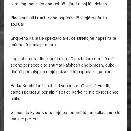
si rafting, peshkim apo not në ujërat e saj të kristalta.
Biodiversiteti i ruajtur dhe hapësira të virgjëra për t’u
zbuluar
Shqipëria ka male spektakolare, që strehojnë hapësira të
mëdha të paeksploruara.
Luginat e egra dhe rrugët ujore të pazbutura ofrojnë një
strehë për specie të shumta kafshësh dhe bimësh, duke
dhënë përshtypjen e një peizazhi të paprekur nga njeriu.
Parku Kombëtar i Thethit: i vendosur në veri të vendit,
është i përsosur për alpinistët që kërkojnë një eksperiencë
unike.
Gjithashtu ky park ofron një panoramë të mrekullueshme të
majave përreth.