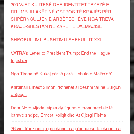
300 VJET KUJTESË DHE IDENTITET-TRYEZË E
RRUMBULLAKËT NË OSTROS TË KRAJËS PËR
SHPËRNGULJEN E ARBËRESHËVE NGA TREVA
KRAJË-SHESTAN NË ZARË TË DALMACISË
SHPOPULLIMI, PUSHTIMI I SHEKULLIT XXI
VATRA’s Letter to President Trump: End the Hague
Injustice
Nga Tirana në Kukaj për të parë “Lahuta e Malësisë”
Kardinali Ernest Simoni rikthehet si dëshmitar në Burgun
e Spaçit
Dom Ndre Mjeda, sipas dy figurave monumentale të
letrave shqipe, Ernest Koliqit dhe At Gjergj Fishta
36 vjet tranzicion, nga ekonomia prodhuese te ekonomia