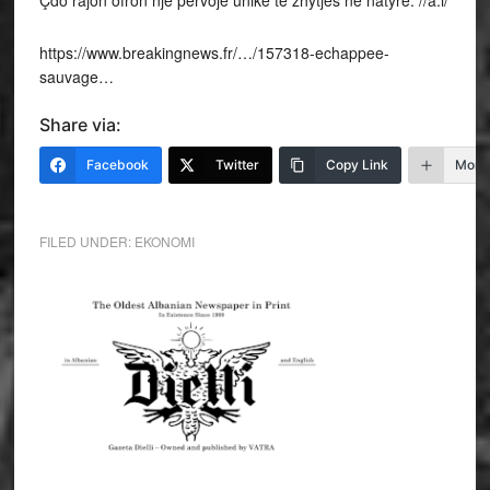
https://www.breakingnews.fr/…/157318-echappee-
sauvage…
Share via:
Facebook
Twitter
Copy Link
More
FILED UNDER:
EKONOMI