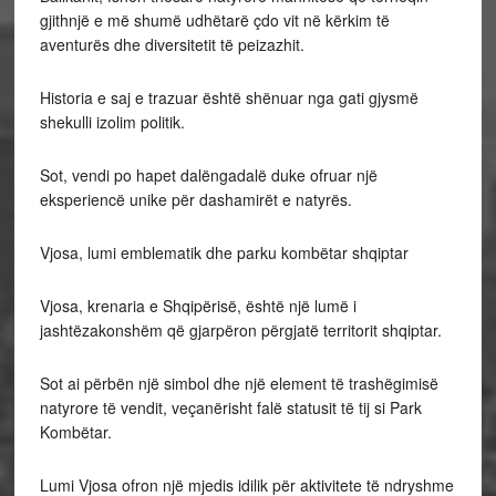
gjithnjë e më shumë udhëtarë çdo vit në kërkim të
aventurës dhe diversitetit të peizazhit.
Historia e saj e trazuar është shënuar nga gati gjysmë
shekulli izolim politik.
Sot, vendi po hapet dalëngadalë duke ofruar një
eksperiencë unike për dashamirët e natyrës.
Vjosa, lumi emblematik dhe parku kombëtar shqiptar
Vjosa, krenaria e Shqipërisë, është një lumë i
jashtëzakonshëm që gjarpëron përgjatë territorit shqiptar.
Sot ai përbën një simbol dhe një element të trashëgimisë
natyrore të vendit, veçanërisht falë statusit të tij si Park
Kombëtar.
Lumi Vjosa ofron një mjedis idilik për aktivitete të ndryshme