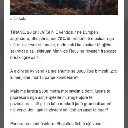
atila.kota
TIRANË, 20 prill /ATSH/- E vendosur në Evropën
Juglindore, Shqipëria, me 70% të territorit të mbuluar nga
një reliev kryesisht malor, ende nuk i ka zbuluar të gjitha
sekretet e saj, shkruan Mathilde Rouy në revistën franceze
breakingnews.fr .
A e
dini se ky vend ka më shumë se 3000 lloje bimësh, 273
lumenj dhe mbi 15 parqe kombëtare?
Male me lartësi 2500 metra mbi nivelin e detit, lugina të
paprekura nga asnjë qytetërim, rrugë ujore të
pazbuluara… të gjitha këto mrekulli janë grumbulluar në
një vend. Jeni gati të zhyteni në këtë arratisje të egër?
Panorama madhështore: Shqipëria është një vend i