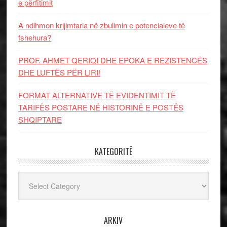
e përfitimit
A ndihmon krijimtaria në zbulimin e potencialeve të
fshehura?
PROF. AHMET QERIQI DHE EPOKA E REZISTENCЁS
DHE LUFTЁS PЁR LIRI!
FORMAT ALTERNATIVE TË EVIDENTIMIT TË
TARIFËS POSTARE NË HISTORINË E POSTËS
SHQIPTARE
KATEGORITË
Kategoritë
ARKIV