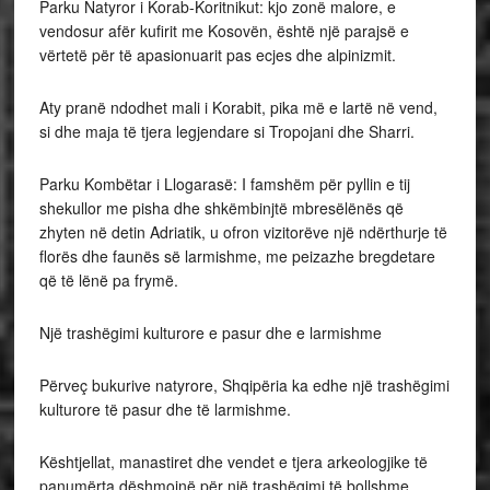
Parku Natyror i Korab-Koritnikut: kjo zonë malore, e
vendosur afër kufirit me Kosovën, është një parajsë e
vërtetë për të apasionuarit pas ecjes dhe alpinizmit.
Aty pranë ndodhet mali i Korabit, pika më e lartë në vend,
si dhe maja të tjera legjendare si Tropojani dhe Sharri.
Parku Kombëtar i Llogarasë: I famshëm për pyllin e tij
shekullor me pisha dhe shkëmbinjtë mbresëlënës që
zhyten në detin Adriatik, u ofron vizitorëve një ndërthurje të
florës dhe faunës së larmishme, me peizazhe bregdetare
që të lënë pa frymë.
Një trashëgimi kulturore e pasur dhe e larmishme
Përveç bukurive natyrore, Shqipëria ka edhe një trashëgimi
kulturore të pasur dhe të larmishme.
Kështjellat, manastiret dhe vendet e tjera arkeologjike të
panumërta dëshmojnë për një trashëgimi të bollshme